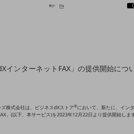
サ
開
日本語
English
JP
EN
検索する
dXインターネットFAX」の提供開始につ
®
ンズ株式会社は、ビジネスdXストア
において、新たに、インタ
AX」(以下、本サービス)を2023年12月22日より提供開始しま