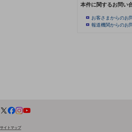
マーケティング
本件に関するお問い
業務効率化
お客さまからのお
災害対策
報道機関からのお
職場環境整備
地域共創・地方創生
セキュリティ対策
遠隔監視
顧客体験（CX）改善
自動化・省電化
人材不足解消
業種・業態で探す
業種・業態で探すTOP
自治体
サイトマップ