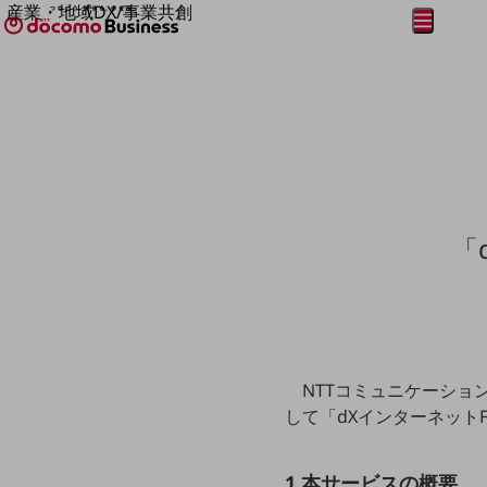
産業・地域DX/事業共創
メニュー
開く
OPEN HUB for Plural Futures
自律・分散・協調型社会の実現を目指し、
フリーワードを入力して探す
「社会可能性」を探究・実装する事業共創エコシステムです。
OPEN HUB for Plural Futuresとは
イベント/ウェビナー
記事コンテンツ
プレイヤー(カタリスト/パートナー企業)
事例
Smart World
フリーワードでNTTドコモビジネスの
「
取り組みを検索
産業・地域DXプラットフォーマーとして
企業と地域が持続成長する社会を目指します
Smart City
Smart Education
Smart Healthcare
Smart Industry
Smart Mobility
NTTコミュニケーショ
Smart Worksite
生成AI(Generative AI)
して「dXインターネットF
地域の取り組み
地域社会を支える皆さまと地域課題の解決や
1.本サービスの概要