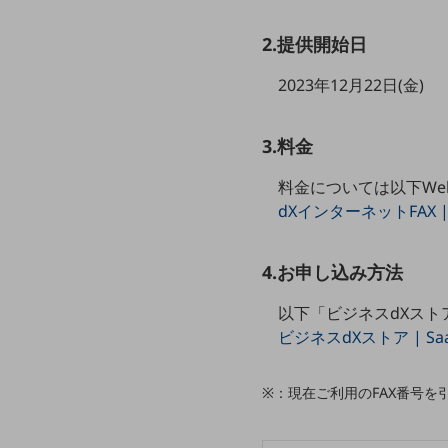
クラウド・データセンター
電話・映像コミュニケーション
2.提供開始日
セキュリティ
2023年12月22日(金)
5G
3.料金
IoT
料金については以下W
AI
dXインターネットFAX 
データ利活用
運用管理
4.お申し込み方法
業務支援・マーケティング
以下「ビジネスdXスト
ビジネスdXストア | 
災害対策・BCP
課題・ニーズで探す
課題・ニーズで探すTOP
※：現在ご利用のFAX番号
コミュニケーション・情報共有