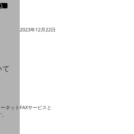
イト内検索
く
2023年12月22日
いて
ーネットFAXサービスと
す。