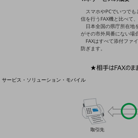
地域経済のさらなる活性化に取り組みます
自治体・地域社会との共創
スマホやPCでいつでも
LGPF(Local Government Platform)
信を行うFAX機と比べて
日本全国の県庁所在地を
がその市外局番にない場合
FAXはすべて添付フ
別ウィンドウで開きます
防ぎます。
サービス・ソリューション・モバイル
サービス・ソリューションTOP
DXに関する課題を解決する
サービス・ソリューションをご紹介
カテゴリーで探す
カテゴリーで探すTOP
ネットワーク・モバイル