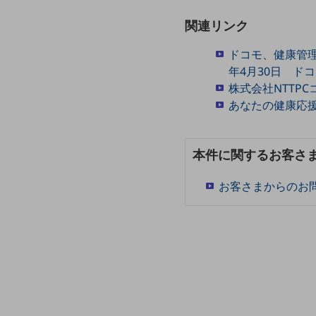
データ通信製品
関連リンク
ドコモケータイ
ドコモ、健康管理用
5G対応ホームルーター
年4月30日 ド
株式会社NTTP
通信モジュール製品
あなたの健康応
衛星携帯電話
IOT完了済みメーカーブランド製品
本件に関するお客さ
料金
料金TOP
お客さまからのお
ドコモBiz データ無制限 ドコモ MAX ドコモ mini ドコモBiz かけ放題
ケータイプラン
5Gデータプラス
データプラス
IoT向け回線料金