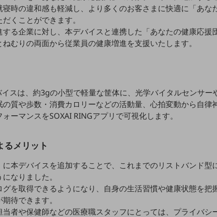
就寝時の違和感も軽減し、より多くのお客さまに快適に「あな
ただくことができます。
進する企業に対し、本デバイスと連携した「あなたの健康応援
とねむりの両面から従業員の健康増進を支援いたします。
デバイスは、約3gの小型で軽量な筐体に、光学バイタルセンサ
眠の質や歩数・消費カロリーなどの活動量、心拍変動から自律
ーマンスをSOXAI RINGアプリで可視化します。
よるメリット
」に本デバイスを追加することで、これまでのリストバンド型
うになりました。
ログを取得できるようになり、自身の生活習慣や健康状態を把
が期待できます。
担当者や保健師などの医療職スタッフにとっては、プライバシ