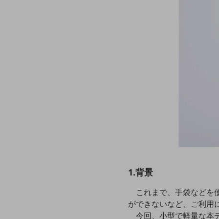
クラウド・データセンター
電話・映像コミュニケーション
セキュリティ
5G
IoT
AI
データ利活用
運用管理
業務支援・マーケティング
災害対策・BCP
1.背景
課題・ニーズで探す
課題・ニーズで探すTOP
これまで、手袋などを
コミュニケーション・情報共有
ができないなど、ご利用
今回、小型で軽量な本