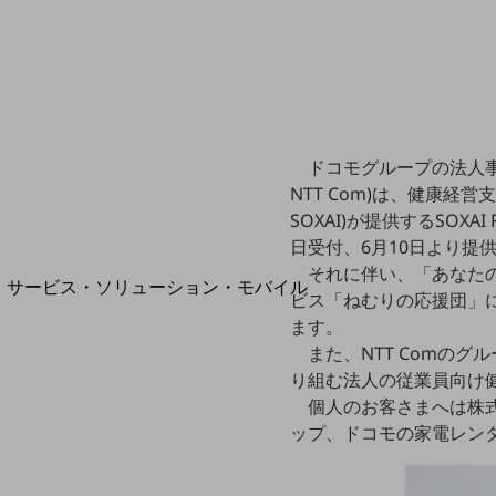
地域経済のさらなる活性化に取り組みます
自治体・地域社会との共創
LGPF(Local Government Platform)
ドコモグループの法人事
別ウィンドウで開きます
NTT Com)は、健康経
SOXAI)が提供するSOXAI
日受付、6月10日より提
それに伴い、「あなたの
サービス・ソリューション・モバイル
ビス「ねむりの応援団」
サービス・ソリューションTOP
ます。
DXに関する課題を解決する
また、NTT Comの
サービス・ソリューションをご紹介
り組む法人の従業員向け健
カテゴリーで探す
個人のお客さまへは株式
カテゴリーで探すTOP
ップ、ドコモの家電レンタ
ネットワーク・モバイル