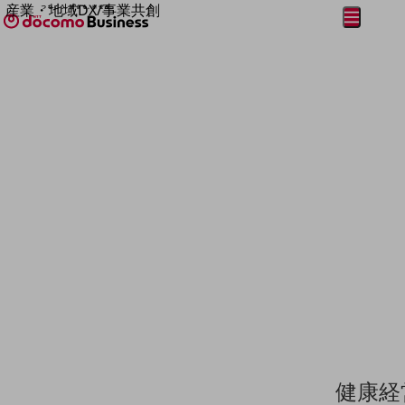
産業・地域DX/事業共創
メニュー
開く
OPEN HUB for Plural Futures
自律・分散・協調型社会の実現を目指し、
フリーワードを入力して探す
「社会可能性」を探究・実装する事業共創エコシステムです。
OPEN HUB for Plural Futuresとは
イベント/ウェビナー
記事コンテンツ
プレイヤー(カタリスト/パートナー企業)
事例
Smart World
フリーワードでNTTドコモビジネスの
取り組みを検索
産業・地域DXプラットフォーマーとして
企業と地域が持続成長する社会を目指します
Smart City
Smart Education
Smart Healthcare
Smart Industry
Smart Mobility
Smart Worksite
生成AI(Generative AI)
地域の取り組み
健康経
地域社会を支える皆さまと地域課題の解決や