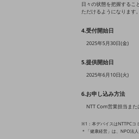
一次産業
日々の状態を把握するこ
ただけるようになります
医療・介護
観光
4.受付開始日
教育
2025年5月30日(金)
モビリティ
製造・建設業
5.提供開始日
小売業
2025年6月10日(火)
キーワードで探す
モバイルTOP
6.お申し込み方法
法人向けスマホ・携帯に関する、
おすすめの機種、料金やサービスをご紹介
製品
NTT Com営業担当
製品TOP
ビジネス向けスマートフォン
※1：本デバイスはNTTPC
＊「健康経営」は、NPO法
タフネススマートフォン