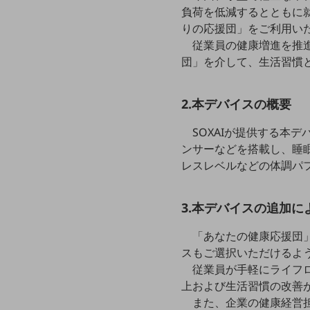
マーケティング
負荷を低減するとともに
りの応援団」をご利用い
業務効率化
従業員の健康増進を推
災害対策
団」を介して、生活習慣
職場環境整備
2.本デバイスの概要
地域共創・地方創生
セキュリティ対策
SOXAIが提供する本
ンサーなどを搭載し、睡
遠隔監視
レスレベルなどの体調パフォ
顧客体験（CX）改善
3.本デバイスの追加に
自動化・省電化
人材不足解消
「あなたの健康応援団
業種・業態で探す
スもご選択いただけるよ
業種・業態で探すTOP
従業員が手軽にライフ
上および生活習慣の改善
自治体
また、企業の健康経営