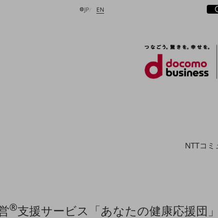
サ
開
日本語
English
JP
EN
検索する
NTTコ
®
営
支援サービス「あなたの健康応援団