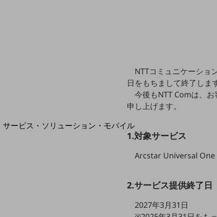
地域経済のさらなる活性化に取り組みます
自治体・地域社会との共創
LGPF(Local Government Platform)
NTTコミュニケーションズ株式
別ウィンドウで開きます
日をもちまして終了しま
今後もNTT Comは
申し上げます。
サービス・ソリューション・モバイル
1.対象サービス
サービス・ソリューションTOP
DXに関する課題を解決する
Arcstar Universal One 
サービス・ソリューションをご紹介
カテゴリーで探す
カテゴリーで探すTOP
2.サービス提供終了日
ネットワーク・モバイル
2027年3月31日
※2025年3月31日