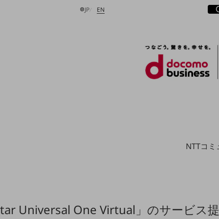
サ
開
日本語
English
JP
EN
検索する
NTTコ
star Universal One Virtual」のサービ