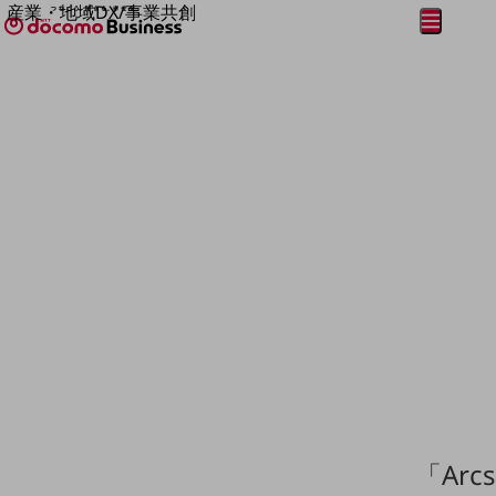
産業・地域DX/事業共創
メニュー
開く
OPEN HUB for Plural Futures
自律・分散・協調型社会の実現を目指し、
フリーワードを入力して探す
「社会可能性」を探究・実装する事業共創エコシステムです。
OPEN HUB for Plural Futuresとは
イベント/ウェビナー
記事コンテンツ
プレイヤー(カタリスト/パートナー企業)
事例
Smart World
フリーワードでNTTドコモビジネスの
取り組みを検索
産業・地域DXプラットフォーマーとして
企業と地域が持続成長する社会を目指します
Smart City
Smart Education
Smart Healthcare
Smart Industry
Smart Mobility
Smart Worksite
生成AI(Generative AI)
地域の取り組み
「Arc
地域社会を支える皆さまと地域課題の解決や