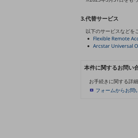
クラウド・データセンター
電話・映像コミュニケーション
3.代替サービス
セキュリティ
以下のサービスなどを
5G
Flexible Remote Ac
Arcstar Universa
IoT
AI
本件に関するお問い
データ利活用
運用管理
お手続きに関する詳細
フォームからお問
業務支援・マーケティング
災害対策・BCP
課題・ニーズで探す
課題・ニーズで探すTOP
コミュニケーション・情報共有