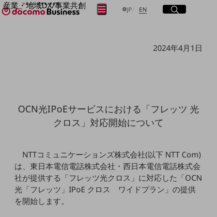
産業・地域DX/事業共創
サイト内検索
開く
日本語
English
メニュー
開く
JP
EN
OPEN HUB for Plural Futures
自律・分散・協調型社会の実現を目指し、
フリーワードを入力して探す
「社会可能性」を探究・実装する事業共創エコシステムです。
2024年4月1日
OPEN HUB for Plural Futuresとは
イベント/ウェビナー
検索する
記事コンテンツ
プレイヤー(カタリスト/パートナー企業)
事例
Smart World
フリーワードでNTTドコモビジネスの
OCN光IPoEサービスにおける「フレッツ 光
取り組みを検索
産業・地域DXプラットフォーマーとして
クロス」対応開始について
企業と地域が持続成長する社会を目指します
Smart City
Smart Education
Smart Healthcare
NTTコミュニケーションズ株式会社(以下 NTT Com)
Smart Industry
は、東日本電信電話株式会社・西日本電信電話株式会
Smart Mobility
Smart Worksite
社が提供する「フレッツ光クロス」に対応した「OCN
生成AI(Generative AI)
光「フレッツ」IPoE クロス ワイドプラン」の提供
地域の取り組み
を開始します。
地域社会を支える皆さまと地域課題の解決や