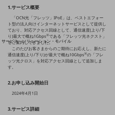
地域経済のさらなる活性化に取り組みます
1.サービス概要
自治体・地域社会との共創
LGPF(Local Government Platform)
「OCN光「フレッツ」IPoE」は、ベストエフォー
ト型の法人向けインターネットサービスとして提供し
別ウィンドウで開きます
ており、対応アクセス回線として、通信速度(上り/下
※
り)最大で概ね1Gbps
である「フレッツ光ネクスト」
サービス・ソリューション・モバイル
をご案内してきました。
サービス・ソリューションTOP
このたびお客さまからのご期待にお応えし、新たに
※
通信速度(上り/下り)が最大で概ね10Gbps
の「フレ
DXに関する課題を解決する
ッツ光クロス」を対応アクセス回線として追加しま
サービス・ソリューションをご紹介
カテゴリーで探す
す。
カテゴリーで探すTOP
ネットワーク・モバイル
2.お申し込み開始日
クラウド・データセンター
2024年4月1日
電話・映像コミュニケーション
3.サービス詳細
セキュリティ