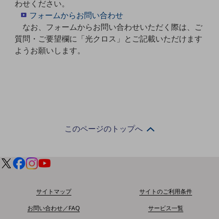
わせください。
職場環境整備
フォームからお問い合わせ
地域共創・地方創生
なお、フォームからお問い合わせいただく際は、ご
質問・ご要望欄に「光クロス」とご記載いただけます
セキュリティ対策
ようお願いします。
遠隔監視
顧客体験（CX）改善
自動化・省電化
人材不足解消
業種・業態で探す
このページのトップへ
業種・業態で探すTOP
自治体
一次産業
医療・介護
サイトマップ
サイトのご利用条件
観光
お問い合わせ／FAQ
サービス一覧