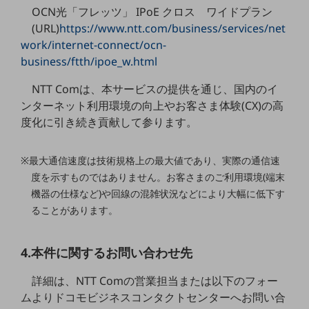
5G
OCN光「フレッツ」 IPoE クロス ワイドプラン
(URL)
https://www.ntt.com/business/services/net
IoT
work/internet-connect/ocn-
business/ftth/ipoe_w.html
AI
データ利活用
NTT Comは、本サービスの提供を通じ、国内のイ
ンターネット利用環境の向上やお客さま体験(CX)の高
運用管理
度化に引き続き貢献して参ります。
業務支援・マーケティング
※最大通信速度は技術規格上の最大値であり、実際の通信速
災害対策・BCP
課題・ニーズで探す
度を示すものではありません。お客さまのご利用環境(端末
課題・ニーズで探すTOP
機器の仕様など)や回線の混雑状況などにより大幅に低下す
ることがあります。
コミュニケーション・情報共有
マーケティング
4.本件に関するお問い合わせ先
業務効率化
詳細は、NTT Comの営業担当または以下のフォー
災害対策
ムよりドコモビジネスコンタクトセンターへお問い合