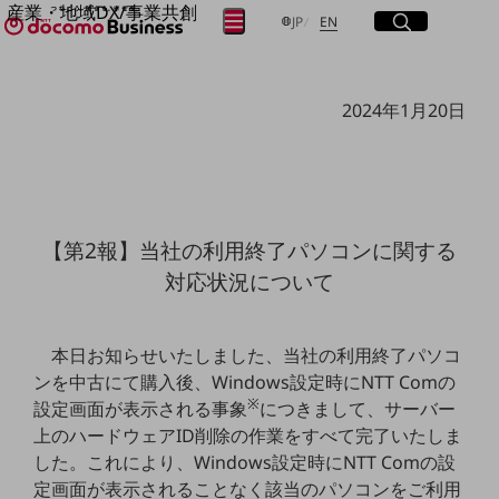
産業・地域DX/事業共創
サイト内検索
開く
日本語
English
メニュー
開く
JP
EN
OPEN HUB for Plural Futures
自律・分散・協調型社会の実現を目指し、
フリーワードを入力して探す
「社会可能性」を探究・実装する事業共創エコシステムです。
2024年1月20日
OPEN HUB for Plural Futuresとは
イベント/ウェビナー
検索する
記事コンテンツ
プレイヤー(カタリスト/パートナー企業)
事例
Smart World
フリーワードでNTTドコモビジネスの
【第2報】当社の利用終了パソコンに関する
取り組みを検索
産業・地域DXプラットフォーマーとして
対応状況について
企業と地域が持続成長する社会を目指します
Smart City
Smart Education
Smart Healthcare
本日お知らせいたしました、当社の利用終了パソコ
Smart Industry
ンを中古にて購入後、Windows設定時にNTT Comの
Smart Mobility
※
Smart Worksite
設定画面が表示される事象
につきまして、サーバー
生成AI(Generative AI)
上のハードウェアID削除の作業をすべて完了いたしま
地域の取り組み
した。これにより、Windows設定時にNTT Comの設
地域社会を支える皆さまと地域課題の解決や
定画面が表示されることなく該当のパソコンをご利用