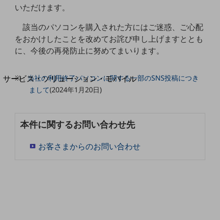
地域経済のさらなる活性化に取り組みます
いただけます。
自治体・地域社会との共創
LGPF(Local Government Platform)
該当のパソコンを購入された方にはご迷惑、ご心配
をおかけしたことを改めてお詫び申し上げますととも
に、今後の再発防止に努めてまいります。
別ウィンドウで開きます
サービス・ソリューション・モバイル
※：
当社の利用終了パソコンに関する一部のSNS投稿につき
サービス・ソリューションTOP
まして
(2024年1月20日)
DXに関する課題を解決する
サービス・ソリューションをご紹介
本件に関するお問い合わせ先
カテゴリーで探す
カテゴリーで探すTOP
お客さまからのお問い合わせ
ネットワーク・モバイル
クラウド・データセンター
電話・映像コミュニケーション
セキュリティ