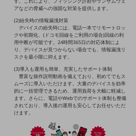
す。これにより、フィッシング詐欺やランサムウェ
5G
アなどの脅威への強固な対策を提供します。
IoT
(2)紛失時の情報漏洩対策
AI
デバイスの紛失時には、電話一本でリモートロッ
クや初期化、(ドコモ回線をご利用の場合)回線の利
データ利活用
用中断が可能です。24時間365日の対応体制によ
り、デバイスが見つからない場合でも、情報漏洩リ
運用管理
スクを最小限に抑えます。
業務支援・マーケティング
(3)導入も運用も簡単、充実したサポート体制
災害対策・BCP
豊富な操作説明動画を備えており、初めてでもス
課題・ニーズで探す
ムーズに導入いただけます。大量のデバイスを効率
課題・ニーズで探すTOP
的に一括管理できるため、運用負荷を大幅に軽減し
コミュニケーション・情報共有
ます。さらに、電話やWebでのサポート体制も整備
されており、導入後の運用も安心してお任せいただ
マーケティング
けます。
業務効率化
災害対策