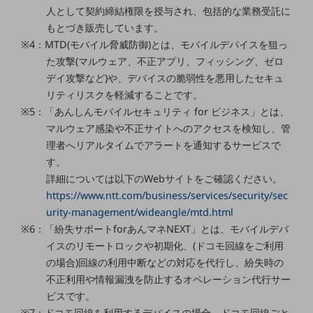
人として契約締結権限を授与され、包括的な業務受託に
通信モジュール製品
もとづき販売しています。
※4：MTD(モバイル脅威防御)とは、モバイルデバイスを狙っ
衛星携帯電話
た攻撃(マルウェア、不正アプリ、フィッシング、ゼロ
IOT完了済みメーカーブランド製品
デイ攻撃など)や、デバイスの脆弱性を悪用したセキュ
料金
リティリスクを軽減することです。
料金TOP
※5：「あんしんモバイルセキュリティ for ビジネス」とは、
マルウェア感染や不正サイトへのアクセスを検知し、管
ドコモBiz データ無制限 ドコモ MAX ドコモ mini ドコモBiz かけ放題
理者へリアルタイムでアラートを通知するサービスで
ケータイプラン
す。
詳細については以下のWebサイトをご確認ください。
5Gデータプラス
https://www.ntt.com/business/services/security/sec
データプラス
urity-management/wideangle/mtd.html
※6：「紛失サポートforあんマネNEXT」とは、モバイルデバ
IoT向け回線料金
イスのリモートロックや初期化、(ドコモ回線をご利用
home5Gプラン
の場合)回線の利用中断などの対応を代行し、紛失時の
モバイルサービス
不正利用や情報漏洩を防止するオペレーション代行サー
端末の一元管理
ビスです。
※7：ドコモ回線を利用するデバイスの場合、ドコモ回線ごと