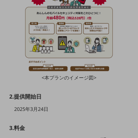
職場環境整備
地域共創・地方創生
セキュリティ対策
遠隔監視
顧客体験（CX）改善
自動化・省電化
人材不足解消
<本プランのイメージ図>
業種・業態で探す
業種・業態で探すTOP
2.提供開始日
自治体
一次産業
2025年3月24日
医療・介護
3.料金
観光