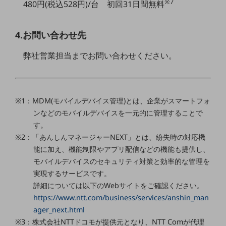
※7
480円(税込528円)/台 初回31日間無料
教育
モビリティ
4.お問い合わせ先
製造・建設業
弊社営業担当までお問い合わせください。
小売業
キーワードで探す
モバイルTOP
※1：MDM(モバイルデバイス管理)とは、企業がスマートフォ
法人向けスマホ・携帯に関する、
おすすめの機種、料金やサービスをご紹介
ンなどのモバイルデバイスを一元的に管理することで
製品
す。
製品TOP
※2：「あんしんマネージャーNEXT」とは、紛失時の対応機
能に加え、機能制限やアプリ配信などの機能も提供し、
ビジネス向けスマートフォン
モバイルデバイスのセキュリティ対策と効率的な管理を
タフネススマートフォン
実現するサービスです。
詳細については以下のWebサイトをご確認ください。
データ通信製品
https://www.ntt.com/business/services/anshin_man
ドコモケータイ
ager_next.html
※3：株式会社NTTドコモが提供元となり、NTT Comが代理
5G対応ホームルーター