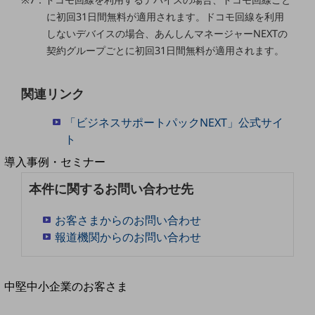
セキュリティ
に初回31日間無料が適用されます。ドコモ回線を利用
運用保守・故障紛失サポート
しないデバイスの場合、あんしんマネージャーNEXTの
契約グループごとに初回31日間無料が適用されます。
回線・ネットワーク
お手続き
関連リンク
「ビジネスサポートパックNEXT」公式サイ
ト
別ウィンドウで開きます
サービスをご利用中のお客さま
導入事例・セミナー
導入事例TOP
本件に関するお問い合わせ先
最新の導入事例や注目の導入事例をご紹介します
セミナー
お客さまからのお問い合わせ
報道機関からのお問い合わせ
開催・出展する各種セミナー、イベント情報をご紹介します
別ウィンドウで開きます
中堅中小企業のお客さま
NTTドコモビジネスウォッチ