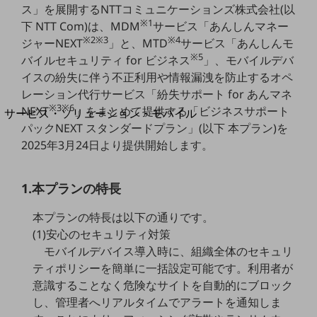
地域経済のさらなる活性化に取り組みます
ス」を展開するNTTコミュニケーションズ株式会社(以
自治体・地域社会との共創
※1
下 NTT Com)は、MDM
サービス「あんしんマネー
LGPF(Local Government Platform)
※2※3
※4
ジャーNEXT
」と、MTD
サービス「あんしんモ
※5
バイルセキュリティ for ビジネス
」、モバイルデバ
別ウィンドウで開きます
イスの紛失に伴う不正利用や情報漏洩を防止するオペ
レーション代行サービス「紛失サポート for あんマネ
※3※6
NEXT
」をまとめて提供する「ビジネスサポート
サービス・ソリューション・モバイル
パックNEXT スタンダードプラン」(以下 本プラン)を
サービス・ソリューションTOP
2025年3月24日より提供開始します。
DXに関する課題を解決する
サービス・ソリューションをご紹介
カテゴリーで探す
1.本プランの特長
カテゴリーで探すTOP
本プランの特長は以下の通りです。
ネットワーク・モバイル
(1)安心のセキュリティ対策
クラウド・データセンター
モバイルデバイス導入時に、組織全体のセキュリ
ティポリシーを簡単に一括設定可能です。利用者が
電話・映像コミュニケーション
意識することなく危険なサイトを自動的にブロック
セキュリティ
し、管理者へリアルタイムでアラートを通知しま