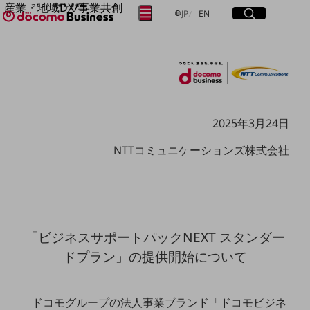
産業・地域DX/事業共創
サイト内検索
開く
日本語
English
メニュー
開く
JP
EN
OPEN HUB for Plural Futures
自律・分散・協調型社会の実現を目指し、
フリーワードを入力して探す
「社会可能性」を探究・実装する事業共創エコシステムです。
OPEN HUB for Plural Futuresとは
イベント/ウェビナー
検索する
記事コンテンツ
プレイヤー(カタリスト/パートナー企業)
2025年3月24日
事例
Smart World
フリーワードでNTTドコモビジネスの
NTTコミュニケーションズ株式会社
取り組みを検索
産業・地域DXプラットフォーマーとして
企業と地域が持続成長する社会を目指します
Smart City
Smart Education
Smart Healthcare
Smart Industry
「ビジネスサポートパックNEXT スタンダー
Smart Mobility
Smart Worksite
ドプラン」の提供開始について
生成AI(Generative AI)
地域の取り組み
ドコモグループの法人事業ブランド「ドコモビジネ
地域社会を支える皆さまと地域課題の解決や