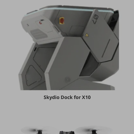
教育
モビリティ
製造・建設業
小売業
キーワードで探す
モバイルTOP
法人向けスマホ・携帯に関する、
おすすめの機種、料金やサービスをご紹介
製品
製品TOP
ビジネス向けスマートフォン
Skydio Dock for X10
タフネススマートフォン
データ通信製品
ドコモケータイ
5G対応ホームルーター