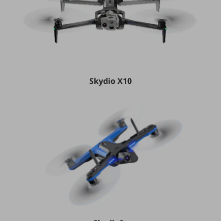
通信モジュール製品
衛星携帯電話
IOT完了済みメーカーブランド製品
料金
料金TOP
Skydio X10
ドコモBiz データ無制限 ドコモ MAX ドコモ mini ドコモBiz かけ放題
ケータイプラン
5Gデータプラス
データプラス
IoT向け回線料金
home5Gプラン
モバイルサービス
端末の一元管理