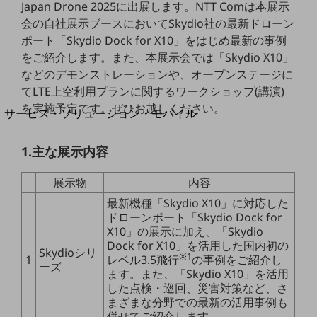
Japan Drone 2025に出展します。NTT Comは本展示
地域経済のさらなる活性化に取り組みます
自治体・地域社会との共創
会の自社展示ブースにおいてSkydio社の最新ドローン
LGPF(Local Government Platform)
ポート「Skydio Dock for X10」をはじめ最新の事例
をご紹介します。また、本展示会では「Skydio X10」
別ウィンドウで開きます
などのデモンストレーションや、オープンステージに
てLTE上空利用プランに関するワークショップ(講演)
を実施予定です。ぜひお越しください。
サービス・ソリューション・モバイル
サービス・ソリューションTOP
1.主な展示内容
DXに関する課題を解決する
サービス・ソリューションをご紹介
カテゴリーで探す
展示物
内容
カテゴリーで探すTOP
最新機種「Skydio X10」に対応した
ドローンポート「Skydio Dock for
ネットワーク・モバイル
X10」の展示に加え、「Skydio
Dock for X10」を活用した国内初の
クラウド・データセンター
Skydioシリ
※1
1
レベル3.5飛行
の事例をご紹介し
ーズ
ます。また、「Skydio X10」を活用
電話・映像コミュニケーション
した点検・巡回、災害対策など、さ
セキュリティ
まざまな分野での最新の活用事例も
併せてご紹介します。