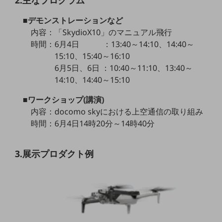
2.主なプログラム
職場環境整備
■デモンストレーションなど
地域共創・地方創生
内容：「SkydioX10」のマニュアル飛行
時間：6月4日 ：13:40～14:10、14:40～
セキュリティ対策
15:10、15:40～16:10
遠隔監視
6月5日、6日 ：10:40～11:10、13:40～
14:10、14:40～15:10
顧客体験（CX）改善
自動化・省電化
■ワークショップ(講演)
内容：docomo skyにおける上空通信の取り組み
人材不足解消
時間：6月4日14時20分～14時40分
業種・業態で探す
業種・業態で探すTOP
3.展示プロダクト例
自治体
一次産業
医療・介護
観光