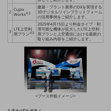
5G
建築・プラント業界のDXを実現する
Cupix
2
3Dデジタルツインプラットフォーム
IoT
※2
Works
の活用事例をご紹介します。
AI
2025年4月15日より料金タイプ・利
LTE上空利
用可能な機体が拡大したLTE上空利
データ利活用
3
※3
用プラン
用プランと上空通信における最新の
取り組み内容をご紹介します。
運用管理
業務支援・マーケティング
災害対策・BCP
課題・ニーズで探す
課題・ニーズで探すTOP
コミュニケーション・情報共有
マーケティング
<ブース外観イメージ>
業務効率化
災害対策