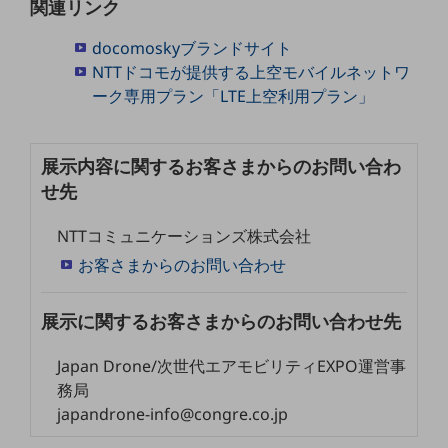
関連リンク
セキュリティ
docomoskyブランドサイト
その他のお悩みはこちら
業界から見つける
NTTドコモが提供する上空モバイルネットワ
業界から見つけるTOP
ーク専用プラン「LTE上空利用プラン」
製造業
小売・卸売業
展示内容に関するお客さまからのお問い合わ
せ先
運輸業
NTTコミュニケーションズ株式会社
建設業
お客さまからのお問い合わせ
地域産業
その他の業界はこちら
展示に関するお客さまからのお問い合わせ先
ゲーム感覚で見つける
ビジネスお悩み診断
Japan Drone/次世代エアモビリティEXPO運営事
NTTドコモビジネス
務局
オンラインショップ
japandrone-info@congre.co.jp
モバイル・ICTサービスをオンラインで
相談・申し込みができるバーチャルショップ