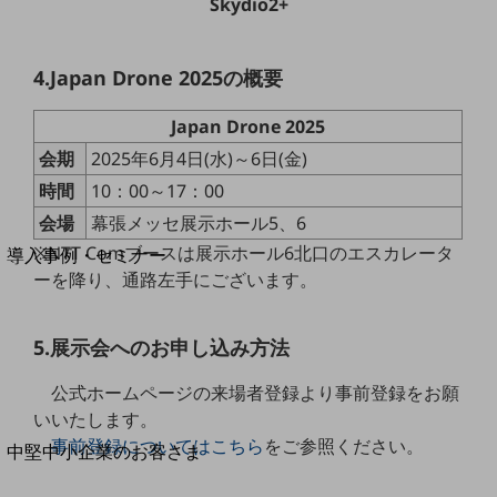
セキュリティ
Skydio2+
運用保守・故障紛失サポート
4.Japan Drone 2025の概要
回線・ネットワーク
お手続き
Japan Drone 2025
会期
2025年6月4日(水)～6日(金)
時間
10：00～17：00
会場
幕張メッセ展示ホール5、6
別ウィンドウで開きます
サービスをご利用中のお客さま
※NTT Comブースは展示ホール6北口のエスカレータ
導入事例・セミナー
ーを降り、通路左手にございます。
導入事例TOP
最新の導入事例や注目の導入事例をご紹介します
セミナー
5.展示会へのお申し込み方法
開催・出展する各種セミナー、イベント情報をご紹介します
公式ホームページの来場者登録より事前登録をお願
いいたします。
事前登録についてはこちら
をご参照ください。
別ウィンドウで開きます
中堅中小企業のお客さま
NTTドコモビジネスウォッチ