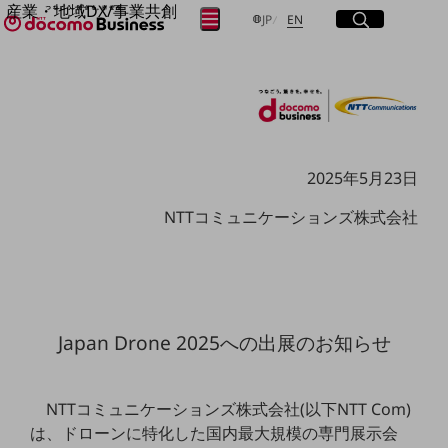
産業・地域DX/事業共創
サイト内検索
開く
日本語
English
メニュー
開く
JP
EN
OPEN HUB for Plural Futures
自律・分散・協調型社会の実現を目指し、
フリーワードを入力して探す
「社会可能性」を探究・実装する事業共創エコシステムです。
OPEN HUB for Plural Futuresとは
イベント/ウェビナー
検索する
記事コンテンツ
プレイヤー(カタリスト/パートナー企業)
2025年5月23日
事例
Smart World
フリーワードでNTTドコモビジネスの
NTTコミュニケーションズ株式会社
取り組みを検索
産業・地域DXプラットフォーマーとして
企業と地域が持続成長する社会を目指します
Smart City
Smart Education
Smart Healthcare
Smart Industry
Japan Drone 2025への出展のお知らせ
Smart Mobility
Smart Worksite
生成AI(Generative AI)
地域の取り組み
NTTコミュニケーションズ株式会社(以下NTT Com)
は、ドローンに特化した国内最大規模の専門展示会
地域社会を支える皆さまと地域課題の解決や