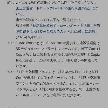
ビジネスお役立ち情報
※1：レベル3.5飛行の詳細については以下をご覧ください。
国土交通省「ドローンのレベル3.5飛行制度の新設につ
旬な話題やお役立ち資料などDXの課題を
いて」
解決するヒントをお届けする記事サイト
新着記事
事例の詳細については以下をご覧ください。
お役立ち資料ダウンロード
報道発表「
福島県昭和村でドローンポートを活用した遠
トレンド記事特集
隔監視下における完全無人でのレベル3.5飛行に成功
」
IT用語集
中堅中小企業向け
(2025年5月13日)
サービス・ソリューション
※2：Cupix Worksとは、Cupix Inc.が提供する建設現場向け
3Dデジタルツインプラットフォームです。NTT Com は
課題やニーズに合ったサービスをご紹介し、
Cupix Worksに関わる日本向けの総代理店契約をCupix
中堅中小企業のビジネスをサポート！
Inc.と締結し、2024年3月6日より取り扱いを開始して
お悩みから見つける
お悩みから見つけるTOP
います。
※3：「LTE上空利用プラン」は、株式会社NTTドコモとNTT
ネットワーク
Comが連携して提供するサービスです。「LTE上空利用
プラン」対応のSIMカードを挿入、もしくは同SIMカー
モバイル・音声
ドを挿入したLTE対応端末を搭載することで、上空のモ
バックオフィス
バイルネットワークをご利用いただけます。
リモート・ハイブリッドワーク