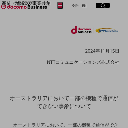
産業・地域DX/事業共創
サイト内検索
開く
日本語
English
メニュー
開く
JP
EN
OPEN HUB for Plural Futures
自律・分散・協調型社会の実現を目指し、
フリーワードを入力して探す
「社会可能性」を探究・実装する事業共創エコシステムです。
OPEN HUB for Plural Futuresとは
イベント/ウェビナー
検索する
記事コンテンツ
プレイヤー(カタリスト/パートナー企業)
2024年11月15日
事例
Smart World
フリーワードでNTTドコモビジネスの
NTTコミュニケーションズ株式会社
取り組みを検索
産業・地域DXプラットフォーマーとして
企業と地域が持続成長する社会を目指します
Smart City
Smart Education
Smart Healthcare
Smart Industry
オーストラリアにおいて一部の機種で通信が
Smart Mobility
Smart Worksite
できない事象について
生成AI(Generative AI)
地域の取り組み
オーストラリアにおいて、一部の機種で通信ができ
地域社会を支える皆さまと地域課題の解決や