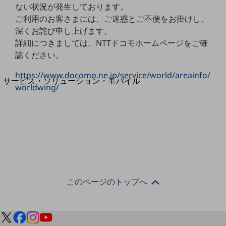
地域経済のさらなる活性化に取り組みます
ない状況が発生しております。
自治体・地域社会との共創
ご利用のお客さまには、ご迷惑とご不便をお掛けし、
LGPF(Local Government Platform)
深くお詫び申し上げます。
詳細につきましては、NTTドコモホームページをご確
別ウィンドウで開きます
認ください。
https://www.docomo.ne.jp/service/world/areainfo/
サービス・ソリューション・モバイル
worldwing/
サービス・ソリューションTOP
DXに関する課題を解決する
サービス・ソリューションをご紹介
カテゴリーで探す
カテゴリーで探すTOP
ネットワーク・モバイル
クラウド・データセンター
このページのトップへ
電話・映像コミュニケーション
セキュリティ