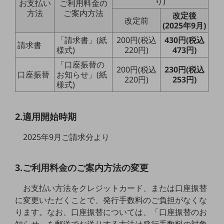
り)
お支払い
ご利用料金の
5G
方法
ご案内方法
改定後
改定前
(2025年9月)
IoT
「請求書」(紙
200円(税込
430円(税込
AI
請求書
様式)
220円)
473円)
データ利活用
「口座振替の
200円(税込
230円(税込
口座振替
お知らせ」(紙
220円)
253円)
運用管理
様式)
業務支援・マーケティング
2.適用開始時期
災害対策・BCP
課題・ニーズで探す
2025年9月ご請求分より
課題・ニーズで探すTOP
コミュニケーション・情報共有
3.ご利用料金のご案内方法の変更
マーケティング
お支払い方法をクレジットカード、または口座振替
業務効率化
に変更いただくことで、発行手数料のご負担がなくな
ります。なお、口座振替については、「口座振替のお
災害対策