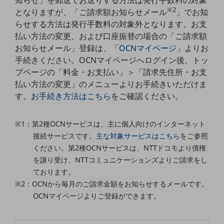
知らせ」を郵送でお送りする方法は発行手数料の対象
職場環境整備
※2
となりますが、「ご請求額お知らせメール
」でお知
らせする方法は発行手数料の対象外となります。お支
地域共創・地方創生
払い方法の変更、および口座振替の場合の「ご請求額
セキュリティ対策
お知らせメール」登録は、
「OCNマイページ」
よりお
手続きください。OCNマイページへログイン後、トッ
遠隔監視
プページの「料金・お支払い」＞「請求先住所・お支
顧客体験（CX）改善
払い方法の変更」のメニューよりお手続きいただけま
す。
お手続き方法はこちら
をご確認ください。
自動化・省電化
人材不足解消
※1：第2種OCNサービスは、主に個人向けのインターネット
業種・業態で探す
接続サービスです。
主な対象サービスはこちら
をご参照
業種・業態で探すTOP
ください。第2種OCNサービスは、NTTドコモより債権
自治体
を譲り受け、NTTコミュニケーションズよりご請求をし
ております。
一次産業
※2：OCNから毎月のご請求金額をお知らせするメールです。
医療・介護
OCNマイページよりご登録ができます。
観光