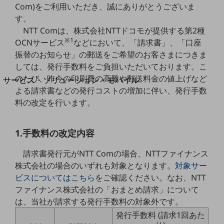
地域経済のさらなる活性化に取り組みます
Com)をご利用いただき、誠にありがとうございま
自治体・地域社会との共創
す。
LGPF(Local Government Platform)
NTT Comは、株式会社NTTドコモが提供する第2種
※1
OCNサービス
などにおいて、「請求書」、「口座
別ウィンドウで開きます
振替のお知らせ」の郵送をご希望のお客さまにつきま
しては、発行手数料をご負担いただいております。こ
のたび、昨今の印刷費の高騰や郵送料金の値上げなど
サービス・ソリューション・モバイル
よる請求書などの発行コストの増加に伴い、発行手数
サービス・ソリューションTOP
料の改定を行います。
DXに関する課題を解決する
サービス・ソリューションをご紹介
カテゴリーで探す
1.手数料の改定内容
カテゴリーで探すTOP
請求書発行元がNTT Comの場合、NTTファイナンス
ネットワーク・モバイル
株式会社の場合のいずれも対象となります。
対象サー
クラウド・データセンター
ビスについてはこちら
をご確認ください。なお、NTT
ファイナンス株式会社の「おまとめ請求」について
電話・映像コミュニケーション
は、当社が請求する発行手数料の対象外です。
セキュリティ
発行手数料 (請求1回あた