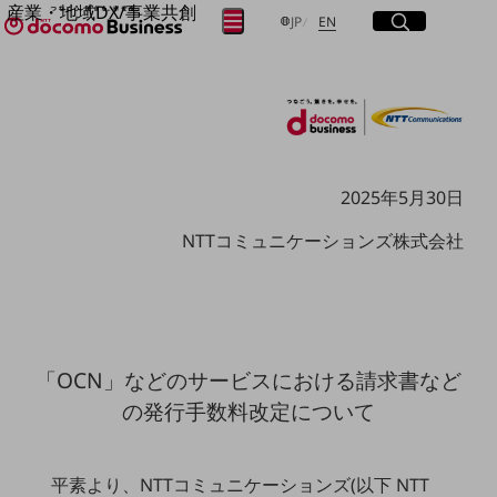
産業・地域DX/事業共創
サイト内検索
開く
日本語
English
メニュー
開く
JP
EN
OPEN HUB for Plural Futures
自律・分散・協調型社会の実現を目指し、
フリーワードを入力して探す
「社会可能性」を探究・実装する事業共創エコシステムです。
OPEN HUB for Plural Futuresとは
イベント/ウェビナー
検索する
記事コンテンツ
プレイヤー(カタリスト/パートナー企業)
2025年5月30日
事例
Smart World
フリーワードでNTTドコモビジネスの
NTTコミュニケーションズ株式会社
取り組みを検索
産業・地域DXプラットフォーマーとして
企業と地域が持続成長する社会を目指します
Smart City
Smart Education
Smart Healthcare
Smart Industry
「OCN」などのサービスにおける請求書など
Smart Mobility
Smart Worksite
の発行手数料改定について
生成AI(Generative AI)
地域の取り組み
平素より、NTTコミュニケーションズ(以下 NTT
地域社会を支える皆さまと地域課題の解決や