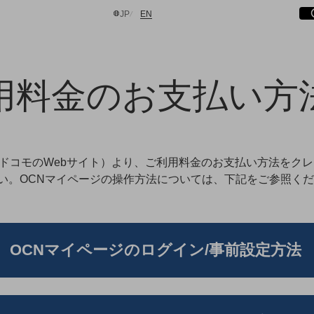
サ
開
日本語
English
JP
EN
用料金のお支払い方
検索する
TドコモのWebサイト）より、ご利用料金のお支払い方法をク
い。OCNマイページの操作方法については、下記をご参照く
OCNマイページのログイン/事前設定方法