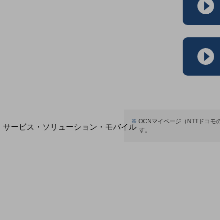
地域経済のさらなる活性化に取り組みます
自治体・地域社会との共創
LGPF(Local Government Platform)
別ウィンドウで開きます
※
OCNマイページ（NTTドコ
サービス・ソリューション・モバイル
す。
サービス・ソリューションTOP
DXに関する課題を解決する
サービス・ソリューションをご紹介
カテゴリーで探す
カテゴリーで探すTOP
ネットワーク・モバイル