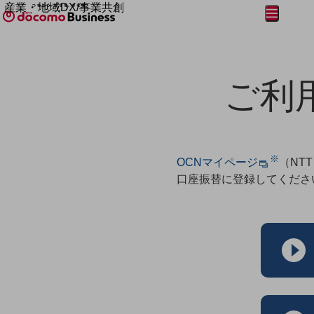
産業・地域DX/事業共創
メニュー
開く
OPEN HUB for Plural Futures
自律・分散・協調型社会の実現を目指し、
フリーワードを入力して探す
「社会可能性」を探究・実装する事業共創エコシステムです。
OPEN HUB for Plural Futuresとは
ご利
イベント/ウェビナー
記事コンテンツ
プレイヤー(カタリスト/パートナー企業)
事例
Smart World
フリーワードでNTTドコモビジネスの
取り組みを検索
※
OCNマイページ
（NT
産業・地域DXプラットフォーマーとして
企業と地域が持続成長する社会を目指します
口座振替に登録してくださ
Smart City
Smart Education
Smart Healthcare
Smart Industry
Smart Mobility
Smart Worksite
生成AI(Generative AI)
地域の取り組み
地域社会を支える皆さまと地域課題の解決や