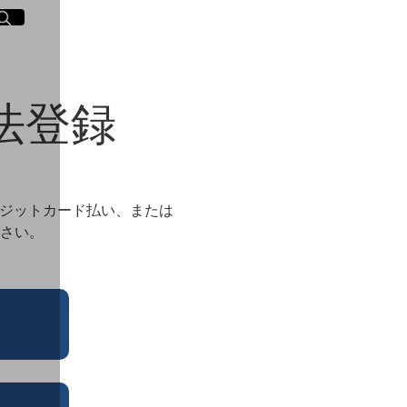
イト内検索
く
法登録
レジットカード払い、または
ださい。