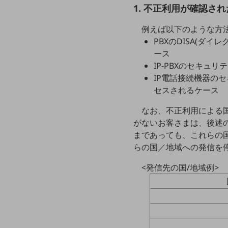
クラウド・データセンター
1. 不正利用が確認さ
電話・映像コミュニケーション
例えば以下のような方
セキュリティ
PBXのDISA(ダ
ース
5G
IP-PBXのセキュ
IoT
IP電話接続機器の
セスされるケース
AI
なお、不正利用による
データ利活用
がないお客さまは、後述
運用管理
まであっても、これらの
らの国／地域への発信を
業務支援・マーケティング
<発信先の国/地域例>
災害対策・BCP
課題・ニーズで探す
課題・ニーズで探すTOP
コミュニケーション・情報共有