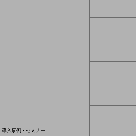
home5Gプラン
モバイルサービス
端末の一元管理
セキュリティ
運用保守・故障紛失サポート
回線・ネットワーク
お手続き
別ウィンドウで開きます
サービスをご利用中のお客さま
導入事例・セミナー