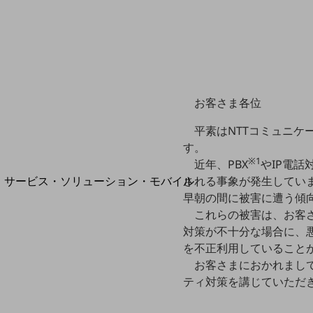
地域経済のさらなる活性化に取り組みます
自治体・地域社会との共創
LGPF(Local Government Platform)
お客さま各位
別ウィンドウで開きます
平素はNTTコミュニケ
す。
※1
近年、PBX
やIP電話
サービス・ソリューション・モバイル
される事象が発生してい
サービス・ソリューションTOP
早朝の間に被害に遭う傾
これらの被害は、お客さ
DXに関する課題を解決する
対策が不十分な場合に、
サービス・ソリューションをご紹介
を不正利用していること
カテゴリーで探す
カテゴリーで探すTOP
お客さまにおかれまして
ティ対策を講じていただ
ネットワーク・モバイル