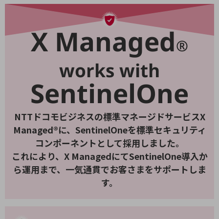
職場環境整備
地域共創・地方創生
X Managed
®
セキュリティ対策
遠隔監視
works with
顧客体験（CX）改善
SentinelOne
自動化・省電化
NTTドコモビジネスの標準マネージドサービスX
人材不足解消
業種・業態で探す
Managed®に、SentinelOneを標準セキュリティ
業種・業態で探すTOP
コンポーネントとして採用しました。
自治体
これにより、X ManagedにてSentinelOne導入か
ら運用まで、一気通貫でお客さまをサポートしま
一次産業
す。
医療・介護
観光