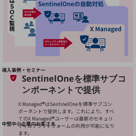
セキュリティ
運用保守・故障紛失サポート
回線・ネットワーク
お手続き
別ウィンドウで開きます
サービスをご利用中のお客さま
導入事例・セミナー
SentinelOneを標準サブコ
導入事例TOP
ンポーネントで提供
最新の導入事例や注目の導入事例をご紹介します
セミナー
X Managed®はSentinelOneを標準サブコン
開催・出展する各種セミナー、イベント情報をご紹介します
ポーネントで提供します。これにより、すべ
てのX Managed®ユーザーは最新のセキュリ
中堅中小企業のお客さま
別ウィンドウで開きます
ティAIプラットフォームの利用が可能になり
NTTドコモビジネスウォッチ
ます。