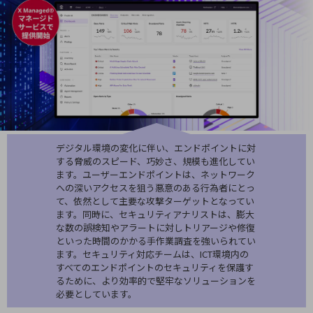
5G
IoT
AI
データ利活用
運用管理
業務支援・マーケティング
デジタル環境の変化に伴い、エンドポイントに対
する脅威のスピード、巧妙さ、規模も進化してい
災害対策・BCP
ます。ユーザーエンドポイントは、ネットワーク
課題・ニーズで探す
への深いアクセスを狙う悪意のある行為者にとっ
課題・ニーズで探すTOP
て、依然として主要な攻撃ターゲットとなってい
ます。同時に、セキュリティアナリストは、膨大
コミュニケーション・情報共有
な数の誤検知やアラートに対しトリアージや修復
といった時間のかかる手作業調査を強いられてい
マーケティング
ます。セキュリティ対応チームは、ICT環境内の
すべてのエンドポイントのセキュリティを保護す
業務効率化
るために、より効率的で堅牢なソリューションを
必要としています。
災害対策