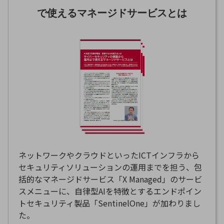
セキュリティ
で使えるマネージドサービスとは
その他のお悩みはこちら
業界から見つける
業界から見つけるTOP
製造業
小売・卸売業
運輸業
建設業
地域産業
ネットワークやクラウドといったICTインフラから
その他の業界はこちら
ゲーム感覚で見つける
セキュリティソリューションの運用までを担う、包
ビジネスお悩み診断
括的なマネージドサービス「X Managed」のサービ
NTTドコモビジネス
スメニューに、自律型AIを特徴とするエンドポイン
オンラインショップ
トセキュリティ製品「SentinelOne」が加わりまし
モバイル・ICTサービスをオンラインで
た。
相談・申し込みができるバーチャルショップ