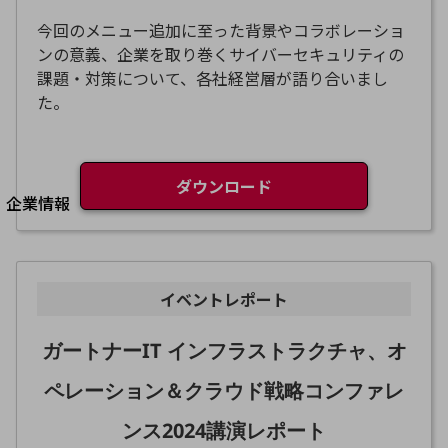
法人向けモバイルトップ
今回のメニュー追加に至った背景やコラボレーショ
はじめての方へ
ンの意義、企業を取り巻くサイバーセキュリティの
サービス・商品を探す
新規会員登録/ログインはこちら
課題・対策について、各社経営層が語り合いまし
100回線以上のお問い合わせ・お見積りはこちら
た。
ダウンロード
別ウィンドウで開きます
企業情報
企業情報TOP
会社案内
会社案内TOP
イベントレポート
組織
沿革
ガートナーIT インフラストラクチャ、オ
社長からのご挨拶
ペレーション＆クラウド戦略コンファレ
事業拠点
ンス2024講演レポート