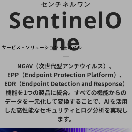
地域経済のさらなる活性化に取り組みます
センチネルワン
SentinelO
自治体・地域社会との共創
LGPF(Local Government Platform)
ne
別ウィンドウで開きます
サービス・ソリューション・モバイル
サービス・ソリューションTOP
DXに関する課題を解決する
NGAV（次世代型アンチウイルス）、
サービス・ソリューションをご紹介
EPP（Endpoint Protection Platform）、
カテゴリーで探す
カテゴリーで探すTOP
EDR（Endpoint Detection and Response）
機能を1つの製品に統合。すべての機能からの
ネットワーク・モバイル
データを一元化して変換することで、
AIを活用
クラウド・データセンター
した高性能なセキュリティとログ分析を実現し
電話・映像コミュニケーション
ます。
セキュリティ