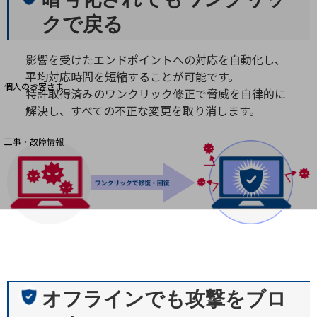
クで戻る
料金分析(ご利用料金管理サービス)
影響を受けたエンドポイントへの対応を自動化し、
Web明細(My docomo)
平均対応時間を短縮することが可能です。
個人のお客さま
特許取得済みのワンクリック修正で脅威を自律的に
NTTドコモ
解決し、すべての不正な変更を取り消します。
OCNなど
工事・故障情報
お客さまサポートサイト
SDPFナレッジセンター
NTTドコモ 通信障害情報
オフラインでも攻撃をブロ