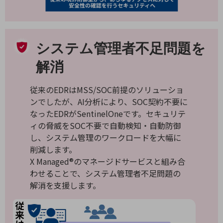
通信モジュール製品
衛星携帯電話
システム管理者不足問題を
IOT完了済みメーカーブランド製品
解消
料金
料金TOP
従来のEDRはMSS/SOC前提のソリューショ
ドコモBiz データ無制限 ドコモ MAX ドコモ mini ドコモBiz かけ放題
ンでしたが、AI分析により、SOC契約不要に
ケータイプラン
なったEDRがSentinelOneです。セキュリテ
ィの脅威をSOC不要で自動検知・自動防御
5Gデータプラス
し、システム管理のワークロードを大幅に
データプラス
削減します。
X Managed®のマネージドサービスと組み合
IoT向け回線料金
わせることで、システム管理者不足問題の
解消を支援します。
home5Gプラン
モバイルサービス
端末の一元管理