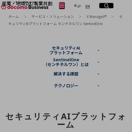
産業・地域DX/事業共創
日本語
English
サイト内検索
開く
メニュー
開く
JP
EN
OPEN HUB for Plural Futures
ホーム
サービス・ソリューション
X Managed®
セ
自律・分散・協調型社会の実現を目指し、
キュリティAIプラットフォーム センチネルワン SentinelOne
フリーワードを入力して探す
「社会可能性」を探究・実装する事業共創エコシステムです。
OPEN HUB for Plural Futuresとは
イベント/ウェビナー
検索する
記事コンテンツ
プレイヤー(カタリスト/パートナー企業)
セキュリティAI
プラットフォーム
事例
Smart World
SentinelOne
フリーワードでNTTドコモビジネスの
（センチネルワン）とは
取り組みを検索
産業・地域DXプラットフォーマーとして
解決する課題
企業と地域が持続成長する社会を目指します
Smart City
テクノロジー
Smart Education
Smart Healthcare
Smart Industry
Smart Mobility
Smart Worksite
生成AI(Generative AI)
セキュリティAIプラットフォ
地域の取り組み
ーム
地域社会を支える皆さまと地域課題の解決や