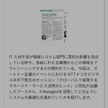
グループ会社
会社案内パンフレット
ニュースルーム
ニュースルームTOP
ニュースリリース
地域からの発表
重要なお知らせ
お知らせ
IT 人材不足が情報システム部門に深刻な影響を及ぼ
している昨今、多岐にわたる業務からどの領域をア
社外からの評価実績
ウトソーシングするかが問われている。今回は、ガ
サステナビリティ
ートナー主催のイベントにおける NTTドコモビジネ
サステナビリティTOP
ス井手下哲氏のセッション「グローバルで実現する
NTTドコモビジネスグループのサステナビリティ
マネージド・サービス活用のヒント」と同社が出展
したブースから、X Managedを活用してどのように
サステナビリティ基本方針
システムの最適化を進めていくかを紹介します。
サステナビリティレポート