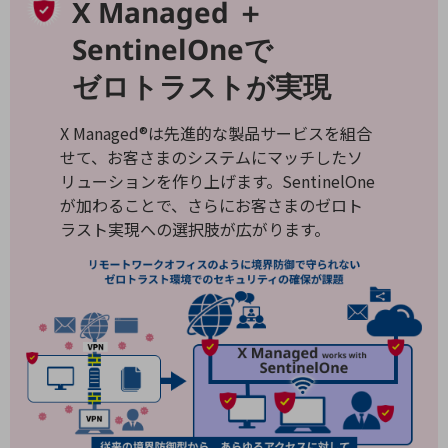
X Managed ＋
教育
SentinelOneで
モビリティ
ゼロトラストが実現
製造・建設業
小売業
X Managed®は先進的な製品サービスを組合
キーワードで探す
せて、お客さまのシステムにマッチしたソ
モバイルTOP
リューションを作り上げます。SentinelOne
法人向けスマホ・携帯に関する、
が加わることで、さらにお客さまのゼロト
おすすめの機種、料金やサービスをご紹介
ラスト実現への選択肢が広がります。
製品
製品TOP
ビジネス向けスマートフォン
タフネススマートフォン
データ通信製品
ドコモケータイ
5G対応ホームルーター