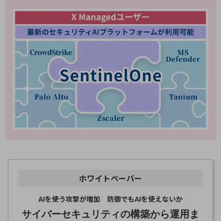
ビジネスお役立ち情報
旬な話題やお役立ち資料などDXの課題を
解決するヒントをお届けする記事サイト
新着記事
お役立ち資料ダウンロード
トレンド記事特集
IT用語集
中堅中小企業向け
サービス・ソリューション
課題やニーズに合ったサービスをご紹介し、
中堅中小企業のビジネスをサポート！
お悩みから見つける
お悩みから見つけるTOP
ネットワーク
モバイル・音声
ホワイトペーパー
バックオフィス
AIを使う攻撃が増加 防御でもAIを使えないか
リモート・ハイブリッドワーク
サイバーセキュリティの構築から運用ま