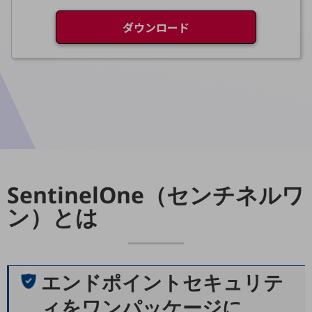
ダイバーシティ
経営情報
ダウンロード
経営情報TOP
業績
決算公告
電子公告
基礎的電気通信役務損益明細表
採用情報
採用情報TOP
SentinelOne（センチネルワ
新卒採用
ン）とは
経験者採用
障がい者採用
人材育成制度
エンドポイントセキュリテ
広告・協賛
広告
ィをワンパッケージに