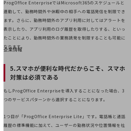
はじめての方へ
ProgOffice EnterpriseではMicrosoft365のスケジュールと
サービス・商品を探す
連動して、勤務時間外や休暇中の相手への電話発信を制限でき
新規会員登録/ログインはこちら
100回線以上のお問い合わせ・お見積りはこちら
ます。さらに、勤務時間外のアプリ利用に対してはアラートを
表示したり、アプリ利用のログ履歴を取得したりする、といっ
たことにより、勤務時間外の業務誘発を制限することも可能に
なります。
別ウィンドウで開きます
企業情報
企業情報TOP
会社案内
5.スマホが便利な時代だからこそ、スマホ
会社案内TOP
対策は必須である
組織
沿革
もしProgOffice Enterpriseを導入することになった場合、3
つのサービスパターンから選択することになります。
社長からのご挨拶
事業拠点
1つ目が「ProgOffice Enterprise Lite」です。電話帳と通話
グループ会社
履歴の標準機能に加えて、ユーザーの勤務状況や位置情報を社