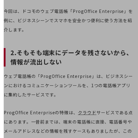
教育
今回は、ドコモのウェブ電話帳「ProgOffice Enterprise」を
モビリティ
例に、ビジネスシーンでスマホを安全かつ便利に使う方法を紹
製造・建設業
介します。
小売業
キーワードで探す
モバイルTOP
2.そもそも端末にデータを残さないから、
法人向けスマホ・携帯に関する、
情報が流出しない
おすすめの機種、料金やサービスをご紹介
製品
ウェブ電話帳の「ProgOffice Enterprise」は、ビジネスシー
製品TOP
ンにおけるコミュニケーションツールを、1つの電話帳アプリ
ビジネス向けスマートフォン
に集約したサービスです。
タフネススマートフォン
データ通信製品
ProgOffice Enterpriseの特徴は、
クラウド
サービスである点
にあります。一昔前までは、端末の電話帳に直接、電話番号や
ドコモケータイ
メールアドレスなどの情報を残すケースもありましたが、この
5G対応ホームルーター