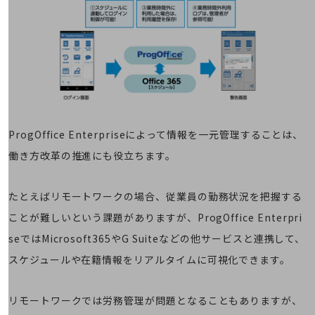
その他のお悩みはこちら
業界から見つける
業界から見つけるTOP
製造業
小売・卸売業
運輸業
ProgOffice Enterpriseによって情報を一元管理することは、
建設業
働き方改革の推進にも役立ちます。
地域産業
たとえばリモートワークの場合、従業員の勤務状況を把握する
その他の業界はこちら
ゲーム感覚で見つける
ことが難しいという課題がありますが、ProgOffice Enterpri
ビジネスお悩み診断
seではMicrosoft365やG Suiteなどの他サービスと連携して、
NTTドコモビジネス
オンラインショップ
スケジュールや在籍情報をリアルタイムに可視化できます。
モバイル・ICTサービスをオンラインで
相談・申し込みができるバーチャルショップ
リモートワークでは労務管理が問題となることもありますが、
法人向けモバイルトップ