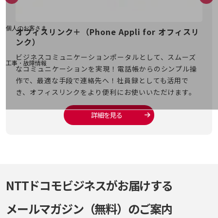
料金分析(ご利用料金管理サービス)
Web明細(My docomo)
個人のお客さま
オフィスリンク＋（Phone Appli for オフィスリ
Pr
NTTドコモ
ンク）
連
電話
OCNなど
ビジネスコミュニケーションポータルとして、スムーズ
オフ
携！
工事・故障情報
なコミュニケーションを実現！電話帳からのシンプル操
/素
ィス
お客さまサポートサイト
作で、最適な手段で連絡先へ！社員録としても活用で
早く
SDPFナレッジセンター
き、オフィスリンクをより便利にお使いいただけます。
NTTドコモ 通信障害情報
詳細を見る
NTTドコモビジネスがお届けする
メールマガジン（無料）のご案内