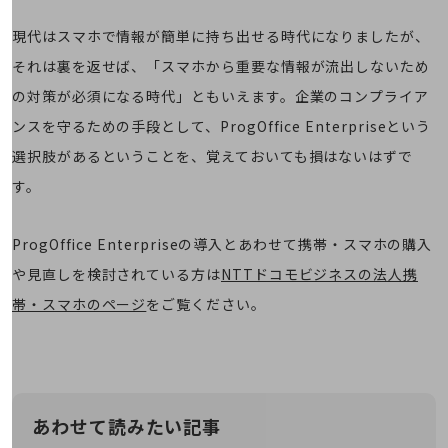
経営情報TOP
現代はスマホで情報が簡単に持ち出せる時代になりましたが、
業績
それは裏を返せば、「スマホから重要な情報が流出しないため
決算公告
の対策が必須になる時代」ともいえます。企業のコンプライア
電子公告
ンスを守るための手段として、ProgOffice Enterpriseという
選択肢があるということを、覚えておいても損はないはずで
基礎的電気通信役務損益明細表
採用情報
す。
採用情報TOP
新卒採用
ProgOffice Enterpriseの導入とあわせて携帯・スマホの購入
経験者採用
や見直しを検討されている方は
NTTドコモビジネスの法人携
帯・スマホのページ
をご覧ください。
障がい者採用
人材育成制度
広告・協賛
広告
協賛
あわせて読みたい記事
NTTドコモグループ