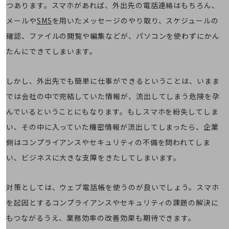
職場環境整備
つあります。スマホがあれば、外出先の電話連絡はもちろん、
メールや
SMS
を用いたメッセージのやり取り、スケジュールの
地域共創・地方創生
確認、ファイルの閲覧や編集などが、パソコンを使わずにかん
セキュリティ対策
たんにできてしまいます。
遠隔監視
顧客体験（CX）改善
しかし、外出先でも簡単に仕事ができるということは、いまま
では会社の中で完結していた情報が、流出してしまう危険を孕
自動化・省電化
んでいるということにもなります。もしスマホを紛失してしま
人材不足解消
業種・業態で探す
い、その中に入っていた機密情報が流出してしまったら、企業
業種・業態で探すTOP
側はコンプライアンスやセキュリティの不備を問われてしま
自治体
い、ビジネスに大きな支障をきたしてしまいます。
一次産業
対策としては、ウェブ電話帳を使うのが良いでしょう。スマホ
医療・介護
を起因とするコンプライアンスやセキュリティの課題の解決に
観光
もつながるうえ、業務効率の改善効果も期待できます。