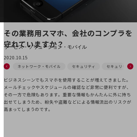
地域経済のさらなる活性化に取り組みます
自治体・地域社会との共創
LGPF(Local Government Platform)
その業務用スマホ、会社のコンプラを
別ウィンドウで開きます
守れていますか？
サービス・ソリューション・モバイル
サービス・ソリューションTOP
2020.10.15
DXに関する課題を解決する
ネットワーク・モバイル
セキュリティ
セキュリティ対
サービス・ソリューションをご紹介
カテゴリーで探す
ビジネスシーンでもスマホを使用することが増えてきました。
カテゴリーで探すTOP
メールチェックやスケジュールの確認など非常に便利ですが、
ネットワーク・モバイル
その一方で危険もあります。重要な情報もかんたんに外に持ち
出せてしまうため、紛失や盗難などによる情報流出のリスクが
クラウド・データセンター
高まってしまうのです。
電話・映像コミュニケーション
セキュリティ