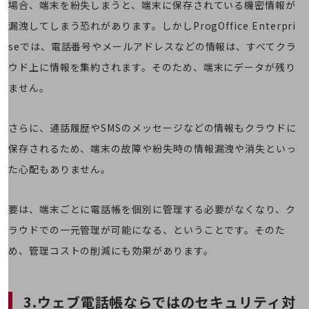
場合、端末を紛失しまうと、端末に保存されている機密情報が
通信モジュール製品
漏洩してしまう恐れがあります。しかしProgOffice Enterpri
衛星携帯電話
seでは、電話番号やメールアドレスなどの情報は、すべてクラ
IOT完了済みメーカーブランド製品
ウド上に情報を集約されます。そのため、端末にデータが残り
料金
ません。
料金TOP
ドコモBiz データ無制限 ドコモ MAX ドコモ mini ドコモBiz かけ放題
さらに、通話履歴やSMSのメッセージなどの情報もクラウドに
ケータイプラン
保存されるため、端末の故障や紛失時の情報漏洩や消失といっ
た心配もありません。
5Gデータプラス
データプラス
要は、端末ごとに電話帳を個別に管理する必要がなくなり、ク
IoT向け回線料金
ラウドでの一元管理が可能になる、ということです。そのた
home5Gプラン
め、管理コストの削減にも効果があります。
モバイルサービス
端末の一元管理
セキュリティ
3.ウェブ電話帳ならではのセキュリティ対