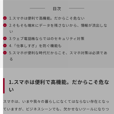
5G
目次
IoT
1.スマホは便利で高機能。だからこそ危ない
AI
2.そもそも端末にデータを残さないから、情報が流出しな
データ利活用
い
3.ウェブ電話帳ならではのセキュリティ対策
運用管理
4.「仕事しすぎ」を防ぐ機能も
業務支援・マーケティング
5.スマホが便利な時代だからこそ、スマホ対策は必須であ
災害対策・BCP
る
課題・ニーズで探す
課題・ニーズで探すTOP
コミュニケーション・情報共有
1.スマホは便利で高機能。だからこそ危な
マーケティング
い
業務効率化
スマホは、いまや我々の暮らしになくてはならない存在となっ
災害対策
ていますが、ビジネスシーンでも、欠かせないツールになりつ