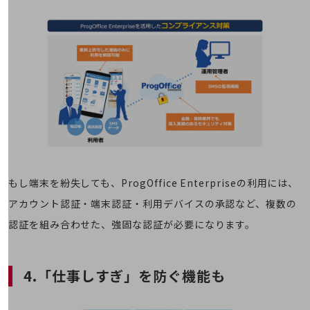
旬な話題やお役立ち資料などDXの課題を
解決するヒントをお届けする記事サイト
新着記事
お役立ち資料ダウンロード
トレンド記事特集
IT用語集
中堅中小企業向け
サービス・ソリューション
課題やニーズに合ったサービスをご紹介し、
中堅中小企業のビジネスをサポート！
お悩みから見つける
お悩みから見つけるTOP
もし端末を紛失しても、ProgOffice Enterpriseの利用には、
ネットワーク
アカウント認証・端末認証・利用デバイスの承認など、複数の
モバイル・音声
認証を組み合わせた、強固な認証が必要になります。
バックオフィス
リモート・ハイブリッドワーク
4.「仕事しすぎ」を防ぐ機能も
セキュリティ