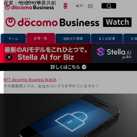
産業・地域DX/事業共創
日本語
English
JP
EN
サイト内検索
開く
メニュー
開く
OPEN HUB for Plural Futures
自律・分散・協調型社会の実現を目指し、
「社会可能性」を探究・実装する事業共創エコシステムです。
フリーワードを入力して探す
OPEN HUB for Plural Futuresとは
イベント/ウェビナー
記事一覧
ホーム
注目のIT用語
まとめ記事
お
記事コンテンツ
検索する
プレイヤー(カタリスト/パートナー企業)
事例
Smart World
フリーワードでNTTドコモビジネスの
取り組みを検索
産業・地域DXプラットフォーマーとして
企業と地域が持続成長する社会を目指します
NTT docomo Business Watch
Smart City
その業務用スマホ、会社のコンプラを守れていますか？
Smart Education
Smart Healthcare
Smart Industry
Smart Mobility
Smart Worksite
生成AI(Generative AI)
地域の取り組み
地域社会を支える皆さまと地域課題の解決や