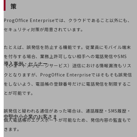
策
運用保守・故障紛失サポート
回線・ネットワーク
ProgOffice Enterpriseでは、クラウドであること以外にも、
お手続き
セキュリティ対策が用意されています。
たとえば、誤発信を防止する機能です。従業員にモバイル端末
を付与する場合、業務上許可しない相手への電話発信やSMS
別ウィンドウで開きます
サービスをご利用中のお客さま
導入事例・セミナー
（ショートメッセージサービス）送信における情報漏洩もリス
導入事例TOP
クとなりますが、ProgOffice Enterpriseではそもそも誤発信
最新の導入事例や注目の導入事例をご紹介します
をしないよう、電話帳の登録番号だけに電話発信を制限するこ
セミナー
とが可能です。
開催・出展する各種セミナー、イベント情報をご紹介します
誤発信と疑われる通信があった場合は、通話履歴・SMS履歴・
別ウィンドウで開きます
中堅中小企業のお客さま
個人電話帳のエクスポートが可能なため、発信内容の監査もで
NTTドコモビジネスウォッチ
きます。
ビジネスお役立ち情報