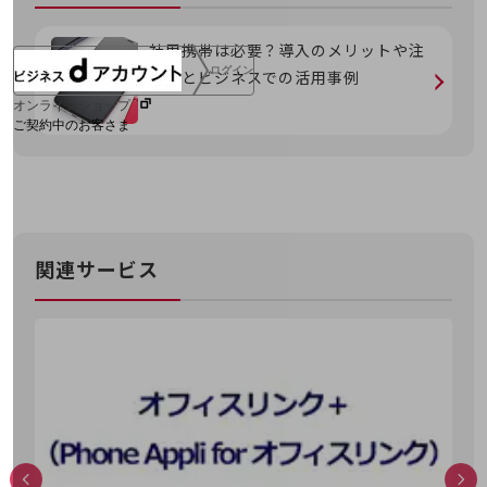
社用携帯は必要？導入のメリットや注
ログイン
意点とビジネスでの活用事例
オンラインショップ
ご契約中のお客さま
サービス別サポート情報
関連サービス
ご契約中サービスの一元管理
Web明細(ビリングステーション)