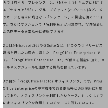
会社案内パンフレット
内で共有する「プレゼンス」と、SMSをよりセキュアに利用す
ニュースルーム
る「セキュアSMS」、グループチャット(オプション)など、メ
ニュースルームTOP
ッセージを端末に残さない「メッセージ」の機能を備えていま
ニュースリリース
す。さらにオプションで「名刺取込」が用意され、写真撮影し
地域からの発表
た名刺データを電話帳に登録できます。
重要なお知らせ
2つ目がMicrosoft365やG Suiteなど、他のクラウドサービス
お知らせ
連携を行いたい場合に適した「ProgOffice Enterprise」で
社外からの評価実績
す。「ProgOffice Enterprise Lite」が備える機能に加え、メ
サステナビリティ
サステナビリティTOP
ールやスケジュールを連携する機能を備えています。
NTTドコモビジネスグループのサステナビリティ
3つ目が「ProgOffice Flat for オフィスリンク」です。Prog
サステナビリティ基本方針
Office Enterpriseの基本機能である電話帳と通話履歴に対応
サステナビリティレポート
しており、オフィスリンクを利用したいケース、もしくはすで
ダイバーシティ
にオフィスリンクを利用しているケースに適しています。
経営情報