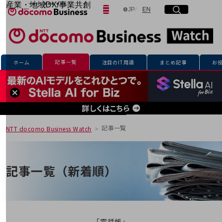
産業・地域DX/事業共創
日本語
English
JP
EN
サイト内検索
開く
メニュー
開く
OPEN HUB for Plural Futures
自律・分散・協調型社会の実現を目指し、
「社会可能性」を探究・実装する事業共創エコシステムです。
フリーワードを入力して探す
OPEN HUB for Plural Futuresとは
イベント/ウェビナー
記事一覧
ホーム
注目のIT用語
まとめ記事
お
記事コンテンツ
検索する
プレイヤー(カタリスト/パートナー企業)
事例
Smart World
フリーワードでNTTドコモビジネスの
取り組みを検索
産業・地域DXプラットフォーマーとして
企業と地域が持続成長する社会を目指します
記事一覧
NTT docomo Business Watch
Smart City
Smart Education
Smart Healthcare
Smart Industry
記事一覧（新着順）
Smart Mobility
Smart Worksite
生成AI(Generative AI)
地域の取り組み
地域社会を支える皆さまと地域課題の解決や
「電話帳」