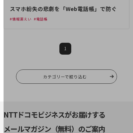
通信モジュール製品
スマホ紛失の悲劇を「Web電話帳」で防ぐ
衛星携帯電話
#情報漏えい
#電話帳
IOT完了済みメーカーブランド製品
料金
料金TOP
1
ドコモBiz データ無制限 ドコモ MAX ドコモ mini ドコモBiz かけ放題
ケータイプラン
5Gデータプラス
カテゴリーで絞り込む
データプラス
IoT向け回線料金
home5Gプラン
モバイルサービス
NTTドコモビジネスがお届けする
端末の一元管理
メールマガジン（無料）のご案内
セキュリティ