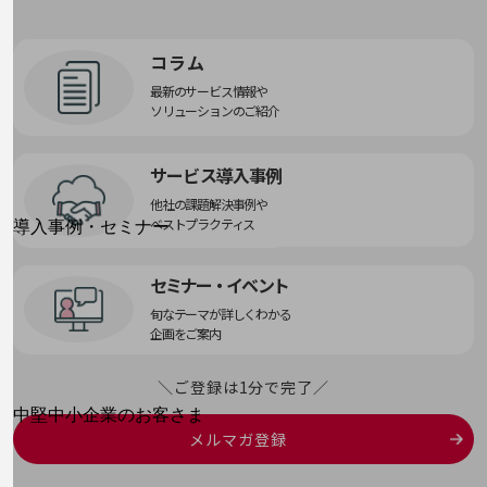
運用保守・故障紛失サポート
コラム
回線・ネットワーク
お手続き
最新のサービス情報や
ソリューションのご紹介
サービス導入事例
別ウィンドウで開きます
他社の課題解決事例や
サービスをご利用中のお客さま
ベストプラクティス
導入事例・セミナー
導入事例TOP
セミナー・イベント
最新の導入事例や注目の導入事例をご紹介します
セミナー
旬なテーマが詳しくわかる
企画をご案内
開催・出展する各種セミナー、イベント情報をご紹介します
＼ご登録は1分で完了／
別ウィンドウで開きます
中堅中小企業のお客さま
メルマガ登録
NTTドコモビジネスウォッチ
ビジネスお役立ち情報