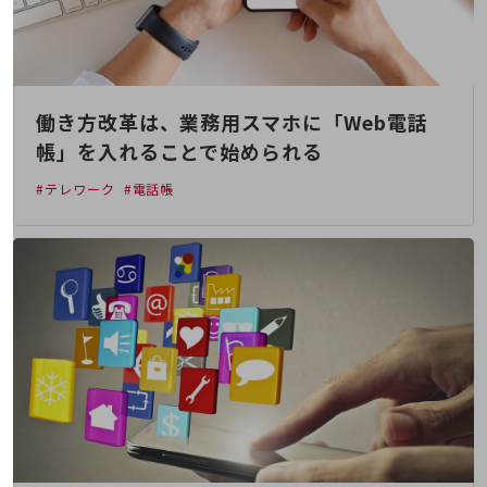
教育
モビリティ
製造・建設業
働き方改革は、業務用スマホに「Web電話
小売業
キーワードで探す
帳」を入れることで始められる
モバイルTOP
#テレワーク
#電話帳
法人向けスマホ・携帯に関する、
おすすめの機種、料金やサービスをご紹介
製品
製品TOP
ビジネス向けスマートフォン
タフネススマートフォン
データ通信製品
ドコモケータイ
5G対応ホームルーター