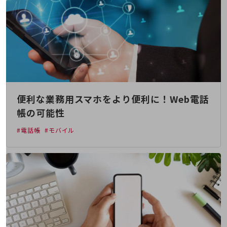
職場環境整備
地域共創・地方創生
セキュリティ対策
遠隔監視
顧客体験（CX）改善
自動化・省電化
便利な業務用スマホをより便利に！Web電話
帳の可能性
人材不足解消
業種・業態で探す
#電話帳
#モバイル
業種・業態で探すTOP
自治体
一次産業
医療・介護
観光