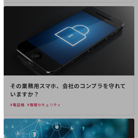
5G
IoT
AI
データ利活用
運用管理
業務支援・マーケティング
災害対策・BCP
課題・ニーズで探す
課題・ニーズで探すTOP
その業務用スマホ、会社のコンプラを守れて
いますか？
コミュニケーション・情報共有
#電話帳
#情報セキュリティ
マーケティング
業務効率化
災害対策