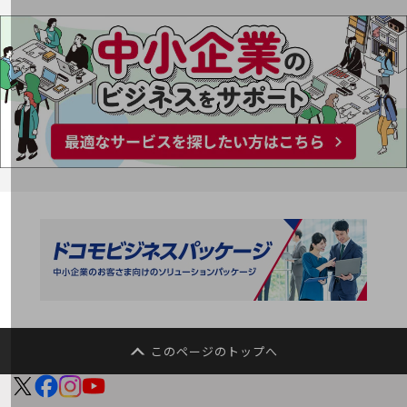
その他のお悩みはこちら
業界から見つける
業界から見つけるTOP
製造業
小売・卸売業
運輸業
建設業
地域産業
その他の業界はこちら
ゲーム感覚で見つける
ビジネスお悩み診断
NTTドコモビジネス
オンラインショップ
このページのトップへ
モバイル・ICTサービスをオンラインで
相談・申し込みができるバーチャルショップ
法人向けモバイルトップ