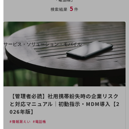
地域経済のさらなる活性化に取り組みます
5
自治体・地域社会との共創
検索結果
件
LGPF(Local Government Platform)
別ウィンドウで開きます
サービス・ソリューション・モバイル
サービス・ソリューションTOP
DXに関する課題を解決する
サービス・ソリューションをご紹介
カテゴリーで探す
カテゴリーで探すTOP
ネットワーク・モバイル
【管理者必読】社用携帯紛失時の企業リスク
クラウド・データセンター
と対応マニュアル｜初動指示・MDM導入【2
電話・映像コミュニケーション
026年版】
セキュリティ
#情報漏えい
#電話帳