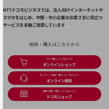
旬な話題やお役立ち資料などDXの課題を
NTTドコモビジネスでは、法人向けインターネットや
解決するヒントをお届けする記事サイト
新着記事
スマホをはじめ、
中堅・中小企業のお客さまに役立つ
お役立ち資料ダウンロード
トレンド記事特集
サービスを多数ご用意しています
IT用語集
中堅中小企業向け
サービス・ソリューション
相談・購入はこちらから
課題やニーズに合ったサービスをご紹介し、
中堅中小企業のビジネスをサポート！
お悩みから見つける
今すぐ購入したい方はこちら
お悩みから見つけるTOP
オンラインショップ
ネットワーク
オンラインで相談・購入したい方はこちら
モバイル・音声
オンライン相談
バックオフィス
店舗で相談・購入したい方はこちら
リモート・ハイブリッドワーク
ドコモショップ
セキュリティ