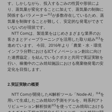
す。しかしながら、投入するごみの性質や形状によ
5G
り、蒸気量が変化することに加えて、蒸気量の制御に
IoT
※2
関係するパラメーター
が多数存在しているため、蒸
気量を制御することが難しく、安定的な発電ができて
AI
いないのが現状です。
データ利活用
NTT Comは、製造業をはじめさまざまな業界のお
※3
客さまとディープラーニングを活用した取り組み
を
運用管理
進めています。 今回、2016年より「農業・水・環境
業務支援・マーケティング
インフラ分野におけるICTイノベーション創出に向け
た連携協定」を結んでいるクボタと共同で実証実験を
災害対策・BCP
行い、稼働中のごみ焼却施設における廃棄物発電の安
課題・ニーズで探す
定化を目指します。
課題・ニーズで探すTOP
コミュニケーション・情報共有
2.実証実験の概要
マーケティング
※4
NTT Comが開発したAI解析ツール「Node-AI」
を
業務効率化
用いて生成したごみ焼却の予測モデルを、時系列アト
※5
リビューション解析技術
を使ってごみ焼却における
災害対策