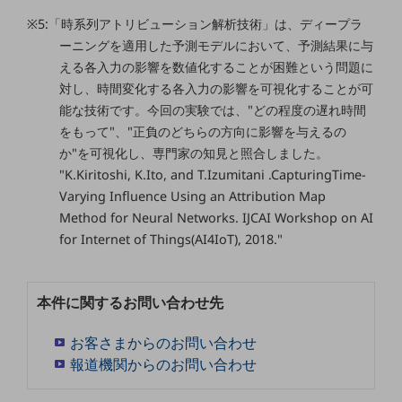
ビジネスお役立ち情報
※5:「時系列アトリビューション解析技術」は、ディープラ
旬な話題やお役立ち資料などDXの課題を
ーニングを適用した予測モデルにおいて、予測結果に与
解決するヒントをお届けする記事サイト
える各入力の影響を数値化することが困難という問題に
新着記事
お役立ち資料ダウンロード
対し、時間変化する各入力の影響を可視化することが可
トレンド記事特集
能な技術です。今回の実験では、"どの程度の遅れ時間
IT用語集
をもって"、"正負のどちらの方向に影響を与えるの
中堅中小企業向け
か"を可視化し、専門家の知見と照合しました。
サービス・ソリューション
"K.Kiritoshi, K.Ito, and T.Izumitani .CapturingTime-
課題やニーズに合ったサービスをご紹介し、
Varying Influence Using an Attribution Map
中堅中小企業のビジネスをサポート！
Method for Neural Networks. IJCAI Workshop on AI
お悩みから見つける
for Internet of Things(AI4IoT), 2018."
お悩みから見つけるTOP
ネットワーク
本件に関するお問い合わせ先
モバイル・音声
お客さまからのお問い合わせ
バックオフィス
報道機関からのお問い合わせ
リモート・ハイブリッドワーク