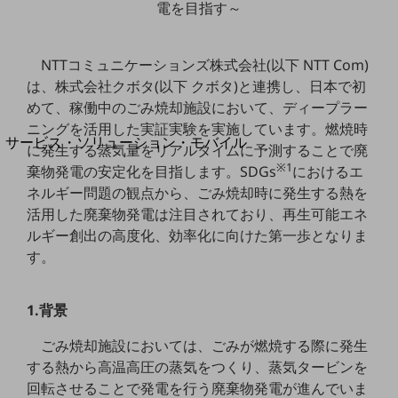
電を目指す～
地域経済のさらなる活性化に取り組みます
自治体・地域社会との共創
LGPF(Local Government Platform)
NTTコミュニケーションズ株式会社(以下 NTT Com)
は、株式会社クボタ(以下 クボタ)と連携し、日本で初
別ウィンドウで開きます
めて、稼働中のごみ焼却施設において、ディープラー
ニングを活用した実証実験を実施しています。燃焼時
サービス・ソリューション・モバイル
に発生する蒸気量をリアルタイムに予測することで廃
サービス・ソリューションTOP
※1
棄物発電の安定化を目指します。SDGs
におけるエ
ネルギー問題の観点から、ごみ焼却時に発生する熱を
DXに関する課題を解決する
サービス・ソリューションをご紹介
活用した廃棄物発電は注目されており、再生可能エネ
カテゴリーで探す
ルギー創出の高度化、効率化に向けた第一歩となりま
カテゴリーで探すTOP
す。
ネットワーク・モバイル
1.背景
クラウド・データセンター
ごみ焼却施設においては、ごみが燃焼する際に発生
電話・映像コミュニケーション
する熱から高温高圧の蒸気をつくり、蒸気タービンを
セキュリティ
回転させることで発電を行う廃棄物発電が進んでいま