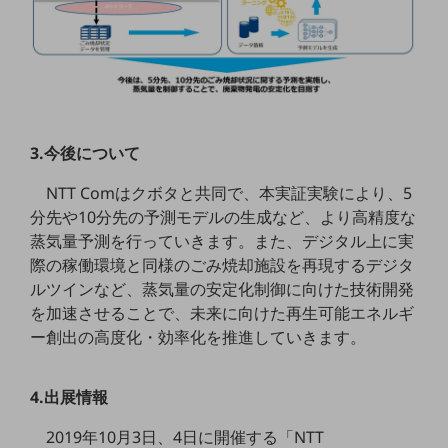
教育
モビリティ
製造・建設業
小売業
キーワードで探す
3.今後について
モバイルTOP
NTT Comはクボタと共同で、本実証実験により、5
法人向けスマホ・携帯に関する、
分先や10分先の予測モデルの生成など、より高精度な
おすすめの機種、料金やサービスをご紹介
蒸気量予測を行っていきます。また、デジタル上に実
製品
製品TOP
際の稼働環境と同様のごみ焼却施設を再現するデジタ
ルツインなど、蒸気量の安定化制御に向けた技術開発
ビジネス向けスマートフォン
を加速させることで、未来に向けた再生可能エネルギ
タフネススマートフォン
ー創出の高度化・効率化を推進していきます。
データ通信製品
4.出展情報
ドコモケータイ
2019年10月3日、4日に開催する「NTT
5G対応ホームルーター