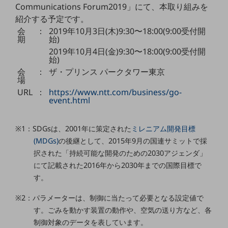
Communications Forum2019」にて、本取り組みを
通信モジュール製品
紹介する予定です。
会
：
2019年10月3日(木)9:30〜18:00(9:00受付開
衛星携帯電話
期
始)
2019年10月4日(金)9:30〜18:00(9:00受付開
IOT完了済みメーカーブランド製品
始)
料金
会
：
ザ・プリンス パークタワー東京
料金TOP
場
URL
：
https://www.ntt.com/business/go-
ドコモBiz データ無制限 ドコモ MAX ドコモ mini ドコモBiz かけ放題
event.html
ケータイプラン
※1：SDGsは、2001年に策定された
ミレニアム開発目標
5Gデータプラス
(MDGs)
の後継として、2015年9月の国連サミットで採
データプラス
択された「持続可能な開発のための2030アジェンダ」
にて記載された2016年から2030年までの国際目標で
IoT向け回線料金
す。
home5Gプラン
※2：パラメーターは、制御に当たって必要となる設定値で
モバイルサービス
す。ごみを動かす装置の動作や、空気の送り方など、各
端末の一元管理
制御対象のデータを表しています。