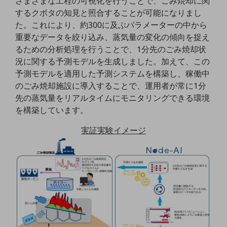
さまざまな工程の可視化を行うことで、ごみ焼却に関
職場環境整備
するクボタの知見と照合することが可能になりまし
た。これにより、約300に及ぶパラメーターの中から
地域共創・地方創生
重要なデータを絞り込み、蒸気量の変化の傾向を捉え
セキュリティ対策
るための分析処理を行うことで、1分先のごみ焼却状
況に関する予測モデルを生成しました。加えて、この
遠隔監視
予測モデルを適用した予測システムを構築し、稼働中
顧客体験（CX）改善
のごみ焼却施設に導入することで、運用者が常に1分
先の蒸気量をリアルタイムにモニタリングできる環境
自動化・省電化
を構築しています。
人材不足解消
実証実験イメージ
業種・業態で探す
業種・業態で探すTOP
自治体
一次産業
医療・介護
観光