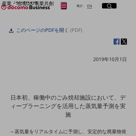
産業・地域DX/事業共創
サイト内検索
開く
日本語
English
メニュー
開く
JP
EN
OPEN HUB for Plural Futures
自律・分散・協調型社会の実現を目指し、
フリーワードを入力して探す
「社会可能性」を探究・実装する事業共創エコシステムです。
このページのPDFを開く
(PDF)
OPEN HUB for Plural Futuresとは
イベント/ウェビナー
検索する
記事コンテンツ
プレイヤー(カタリスト/パートナー企業)
事例
2019年10月1日
Smart World
フリーワードでNTTドコモビジネスの
取り組みを検索
産業・地域DXプラットフォーマーとして
企業と地域が持続成長する社会を目指します
Smart City
Smart Education
Smart Healthcare
日本初、稼働中のごみ焼却施設において、デ
Smart Industry
Smart Mobility
ィープラーニングを活用した蒸気量予測を実
Smart Worksite
施
生成AI(Generative AI)
地域の取り組み
～蒸気量をリアルタイムに予測し、安定的な廃棄物発
地域社会を支える皆さまと地域課題の解決や