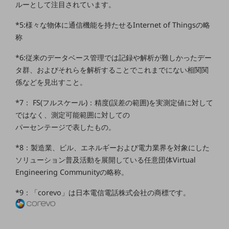
ルーとして注目されています。
セキュリティ
その他のお悩みはこちら
*5:様々な物体に通信機能を持たせるInternet of Thingsの略
業界から見つける
称
業界から見つけるTOP
*6:従来のデータベース管理では記録や解析が難しかったデー
製造業
タ群、およびそれらを解析することでこれまでにない相関関
係などを見出すこと。
小売・卸売業
運輸業
*7： FS(フルスケール)：精度(誤差の範囲)を実測定値に対して
ではなく、測定可能範囲に対しての
建設業
パーセンテージで表したもの。
地域産業
*8：製造業、ビル、エネルギーおよび電力業界を対象にした
その他の業界はこちら
ソリューション普及活動を展開している任意団体Virtual
ゲーム感覚で見つける
Engineering Communityの略称。
ビジネスお悩み診断
NTTドコモビジネス
*9：「corevo」は日本電信電話株式会社の商標です。
オンラインショップ
モバイル・ICTサービスをオンラインで
相談・申し込みができるバーチャルショップ