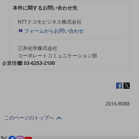
法人向けモバイルトップ
本件に関するお問い合わせ先
はじめての方へ
サービス・商品を探す
NTTドコモビジネス株式会社
新規会員登録/ログインはこちら
100回線以上のお問い合わせ・お見積りはこちら
フォームからお問い合わせ
三井化学株式会社
コーポレートコミュニケーション部
別ウィンドウで開きます
03-6253-2100
企業情報
企業情報TOP
会社案内
会社案内TOP
組織
2016-R088
沿革
このページのトップへ
社長からのご挨拶
事業拠点