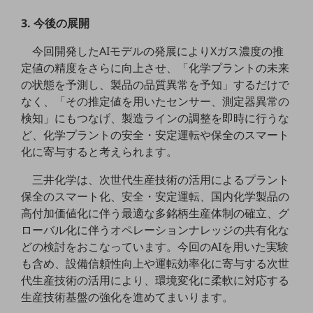
3. 今後の展開
通信モジュール製品
衛星携帯電話
今回開発したAIモデルの発展によりXガス濃度の推
定値の精度をさらに向上させ、「化学プラントの未来
IOT完了済みメーカーブランド製品
の状態を予測し、製品の品質異常を予知」するだけで
料金
なく、「その推定値を用いたセンサー、測定器異常の
料金TOP
検知」にもつなげ、製造ラインの調整を即時に行うな
ドコモBiz データ無制限 ドコモ MAX ドコモ mini ドコモBiz かけ放題
ど、化学プラントの安全・安定運転や保全のスマート
化に寄与すると考えられます。
ケータイプラン
三井化学は、次世代生産技術の活用によるプラント
5Gデータプラス
保全のスマート化、安全・安定運転、国内化学製品の
データプラス
高付加価値化に伴う最適な多銘柄生産体制の確立、グ
ローバル化に伴うオペレーションナレッジの共有化な
IoT向け回線料金
どの検討をおこなっています。今回のAIを用いた実験
home5Gプラン
も含め、設備信頼性向上や運転効率化に寄与する次世
モバイルサービス
代生産技術の活用により、環境変化に柔軟に対応する
端末の一元管理
生産技術基盤の強化を進めてまいります。