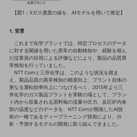
職場環境整備
【図1：Xガス濃度の値を、AIモデルを用いて推定】
地域共創・地方創生
セキュリティ対策
1. 背景
遠隔監視
これまで化学プラントでは、特定プロセスのデータ
顧客体験（CX）改善
に対する閾値を用いた異常の自動検知や、経験を積ん
だ従業員の目視による評価などにより、製品の品質異
自動化・省電化
常検知を行っていました。
NTT Comと三井化学は、このような状況を踏ま
人材不足解消
業種・業態で探す
え、製品品質の異常検知の精度向上、プラント自体の
業種・業態で探すTOP
更なる運転効率向上につなげるべく、2015年より三
井化学のガス製品プラントを実験の場として、プラン
自治体
ト内から収集される原料毎の流量や圧力、反応炉内各
一次産業
部の温度などのデータを、NTT Comが開発したAI技
術の一種であるディープラーニング技術により、分
医療・介護
析・予測するモデルの開発に取り組んできました。
観光