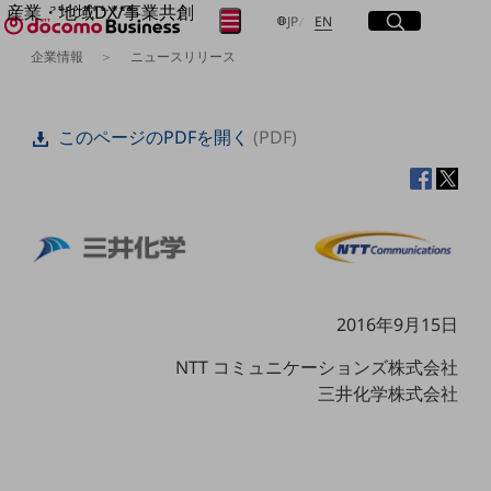
産業・地域DX/事業共創
サイト内検索
開く
日本語
English
メニュー
開く
JP
EN
OPEN HUB for Plural Futures
企業情報
ニュースリリース
自律・分散・協調型社会の実現を目指し、
フリーワードを入力して探す
「社会可能性」を探究・実装する事業共創エコシステムです。
OPEN HUB for Plural Futuresとは
このページのPDFを開く
(PDF)
イベント/ウェビナー
検索する
記事コンテンツ
プレイヤー(カタリスト/パートナー企業)
事例
Smart World
フリーワードでNTTドコモビジネスの
取り組みを検索
産業・地域DXプラットフォーマーとして
企業と地域が持続成長する社会を目指します
Smart City
Smart Education
2016年9月15日
Smart Healthcare
Smart Industry
NTT コミュニケーションズ株式会社
Smart Mobility
三井化学株式会社
Smart Worksite
生成AI(Generative AI)
地域の取り組み
地域社会を支える皆さまと地域課題の解決や