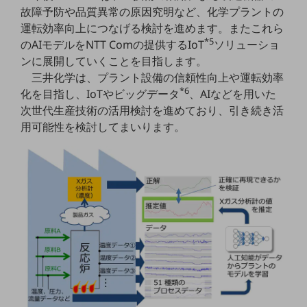
5G
故障予防や品質異常の原因究明など、化学プラントの
運転効率向上につなげる検討を進めます。またこれら
IoT
*5
のAIモデルをNTT Comの提供するIoT
ソリューショ
ンに展開していくことを目指します。
AI
三井化学は、プラント設備の信頼性向上や運転効率
データ利活用
*6
化を目指し、IoTやビッグデータ
、AIなどを用いた
次世代生産技術の活用検討を進めており、引き続き活
運用管理
用可能性を検討してまいります。
業務支援・マーケティング
災害対策・BCP
課題・ニーズで探す
課題・ニーズで探すTOP
コミュニケーション・情報共有
マーケティング
業務効率化
災害対策