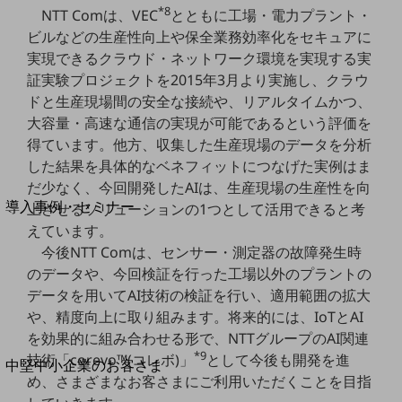
セキュリティ
*8
NTT Comは、VEC
とともに工場・電力プラント・
運用保守・故障紛失サポート
ビルなどの生産性向上や保全業務効率化をセキュアに
実現できるクラウド・ネットワーク環境を実現する実
回線・ネットワーク
証実験プロジェクトを2015年3月より実施し、クラウ
お手続き
ドと生産現場間の安全な接続や、リアルタイムかつ、
大容量・高速な通信の実現が可能であるという評価を
得ています。他方、収集した生産現場のデータを分析
した結果を具体的なベネフィットにつなげた実例はま
別ウィンドウで開きます
だ少なく、今回開発したAIは、生産現場の生産性を向
サービスをご利用中のお客さま
導入事例・セミナー
上させるソリューションの1つとして活用できると考
導入事例TOP
えています。
今後NTT Comは、センサー・測定器の故障発生時
最新の導入事例や注目の導入事例をご紹介します
のデータや、今回検証を行った工場以外のプラントの
セミナー
データを用いてAI技術の検証を行い、適用範囲の拡大
開催・出展する各種セミナー、イベント情報をご紹介します
や、精度向上に取り組みます。将来的には、IoTとAI
を効果的に組み合わせる形で、NTTグループのAI関連
*9
技術「corevo™(コレボ)」
として今後も開発を進
別ウィンドウで開きます
中堅中小企業のお客さま
め、さまざまなお客さまにご利用いただくことを目指
NTTドコモビジネスウォッチ