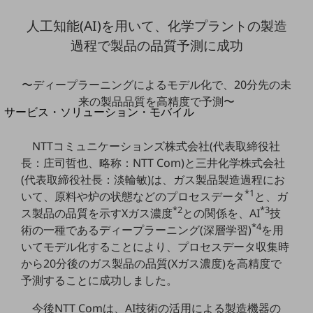
地域経済のさらなる活性化に取り組みます
自治体・地域社会との共創
人工知能(AI)を用いて、化学プラントの製造
LGPF(Local Government Platform)
過程で製品の品質予測に成功
別ウィンドウで開きます
〜ディープラーニングによるモデル化で、20分先の未
来の製品品質を高精度で予測〜
サービス・ソリューション・モバイル
サービス・ソリューションTOP
NTTコミュニケーションズ株式会社(代表取締役社
DXに関する課題を解決する
長：庄司哲也、略称：NTT Com)と三井化学株式会社
サービス・ソリューションをご紹介
(代表取締役社長：淡輪敏)は、ガス製品製造過程にお
カテゴリーで探す
*1
カテゴリーで探すTOP
いて、原料や炉の状態などのプロセスデータ
と、ガ
*2
*3
ス製品の品質を示すXガス濃度
との関係を、AI
技
ネットワーク・モバイル
*4
術の一種であるディープラーニング(深層学習)
を用
クラウド・データセンター
いてモデル化することにより、プロセスデータ収集時
から20分後のガス製品の品質(Xガス濃度)を高精度で
電話・映像コミュニケーション
予測することに成功しました。
セキュリティ
今後NTT Comは、AI技術の活用による製造機器の