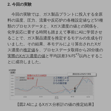
教育
2. 今回の実験
モビリティ
今回の実験では、ガス製品プラントに投入する全原
料の温度、圧力、流量や反応炉の各種設定値など51種
製造・建設業
類のプロセスデータと、Xガス濃度の値との関係を、
小売業
化学反応に要する時間も踏まえて事前にAIに学習させ
キーワードで探す
ることで、ガス製品濃度を推定するモデルの生成を行
モバイルTOP
いました。その結果、本モデルにより算出されたXガ
ス濃度の
推定値
を、プロセスデータ取得から20分後の
法人向けスマホ・携帯に関する、
おすすめの機種、料金やサービスをご紹介
*7
実際のXガス濃度の値
と平均誤差3％FS
以内とするこ
製品
とに成功しました。
製品TOP
ビジネス向けスマートフォン
タフネススマートフォン
データ通信製品
ドコモケータイ
【図2 AIによるXガス分析計の値の推定結果】
5G対応ホームルーター