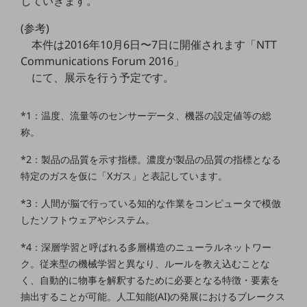
していきます。
ビジネスお役立ち情報
(参考)
旬な話題やお役立ち資料などDXの課題を
解決するヒントをお届けする記事サイト
本件は2016年10月6日〜7日に開催されます「NTT
新着記事
Communications Forum 2016」
お役立ち資料ダウンロード
にて、展示を行う予定です。
トレンド記事特集
IT用語集
中堅中小企業向け
*1：温度、流量等のセンサーデータ、機器の設定値等の総
サービス・ソリューション
称。
課題やニーズに合ったサービスをご紹介し、
中堅中小企業のビジネスをサポート！
*2：製品の品質を示す指標。濃度が製品の品質の指標となる
お悩みから見つける
特定のガスを仮に「Xガス」と表記しています。
お悩みから見つけるTOP
*3：人間が脳で行っている知的な作業をコンピュータで模倣
ネットワーク
したソフトウェアやシステム。
モバイル・音声
*4：深層学習と呼ばれる多層構造のニューラルネットワー
バックオフィス
ク。従来型の機械学習と異なり、ルールを教え込むことな
く、自動的に物事を解釈するために必要となる特徴・要素を
リモート・ハイブリッドワーク
抽出することが可能。人工知能(AI)の発展におけるブレークス