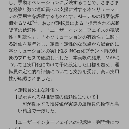
し、手動オペレーションに反映することで、さまざま
な経験年数の運転員への支援に対する本ソリューショ
通信モジュール製品
ンの実用性を評価するものです。AIモデルの精度を評
衛星携帯電話
※4
価するMAE
、および運転員による「提示されるAI推
奨値の信頼性」、「ユーザーインターフェイスの視認
IOT完了済みメーカーブランド製品
性・判読性」、「本ソリューションの有効性」に関す
料金
料金TOP
る評価を基準とし、定量・定性的な観点から総合的に
本ソリューションの実用性をJNC石化プラント内の対
ドコモBiz データ無制限 ドコモ MAX ドコモ mini ドコモBiz かけ放題
象のプロセスで確認しました。本実験の結果、MAEに
ついては実用化に向けて予め設定した目標を超え、運
ケータイプラン
転員の定性的な評価についても支持を受け、高い実用
5Gデータプラス
性が確認されました。
データプラス
＜運転員の主な評価＞
IoT向け回線料金
【提示されるAI推奨値の信頼性について】
AIが提示する推奨値が実際の運転員の操作と高
home5Gプラン
い精度で一致した。
モバイルサービス
端末の一元管理
【ユーザーインターフェイスの視認性・判読性につ