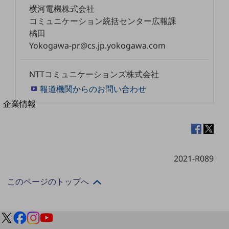
横河電機株式会社
法人向けモバイルトップ
はじめての方へ
コミュニケーション統括センター広報課
サービス・商品を探す
橘田
新規会員登録/ログインはこちら
Yokogawa-pr@cs.jp.yokogawa.com
100回線以上のお問い合わせ・お見積りはこちら
NTTコミュニケーションズ株式会社
報道機関からのお問い合わせ
別ウィンドウで開きます
企業情報
企業情報TOP
会社案内
会社案内TOP
組織
2021-R089
沿革
このページのトップへ
社長からのご挨拶
事業拠点