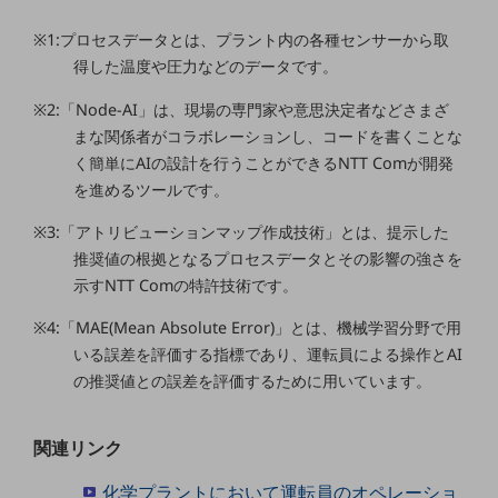
ビジネスお役立ち情報
※1:プロセスデータとは、プラント内の各種センサーから取
旬な話題やお役立ち資料などDXの課題を
得した温度や圧力などのデータです。
解決するヒントをお届けする記事サイト
新着記事
お役立ち資料ダウンロード
※2:「Node-AI」は、現場の専門家や意思決定者などさまざ
トレンド記事特集
まな関係者がコラボレーションし、コードを書くことな
IT用語集
く簡単にAIの設計を行うことができるNTT Comが開発
中堅中小企業向け
を進めるツールです。
サービス・ソリューション
※3:「アトリビューションマップ作成技術」とは、提示した
課題やニーズに合ったサービスをご紹介し、
中堅中小企業のビジネスをサポート！
推奨値の根拠となるプロセスデータとその影響の強さを
お悩みから見つける
示すNTT Comの特許技術です。
お悩みから見つけるTOP
※4:「MAE(Mean Absolute Error)」とは、機械学習分野で用
ネットワーク
いる誤差を評価する指標であり、運転員による操作とAI
の推奨値との誤差を評価するために用いています。
モバイル・音声
バックオフィス
関連リンク
リモート・ハイブリッドワーク
化学プラントにおいて運転員のオペレーショ