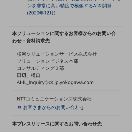
セキュリティ
ンを非常に高い精度で模倣するAIを開発
(2020年12月)
その他のお悩みはこちら
業界から見つける
業界から見つけるTOP
本ソリューションに関するお客様からのお問い合
製造業
わせ・資料請求先
小売・卸売業
横河ソリューションサービス株式会社
運輸業
ソリューションビジネス本部
コンサルティング２部
建設業
田辺、橋口
地域産業
AI-IL_Inquiry@cs.jp.yokogawa.com
その他の業界はこちら
ゲーム感覚で見つける
NTTコミュニケーションズ株式会社
ビジネスお悩み診断
お客さまからのお問い合わせ
NTTドコモビジネス
オンラインショップ
本プレスリリースに関するお問い合わせ先
モバイル・ICTサービスをオンラインで
相談・申し込みができるバーチャルショップ