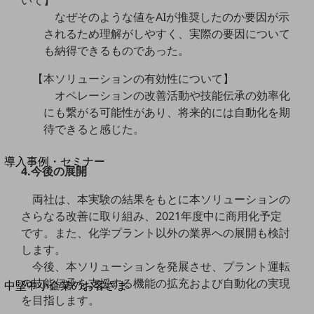
いて】
セキュリティ
なぜそのような値をAIが推奨したのか要因が示
運用保守・故障紛失サポート
されるため理解がしやすく、実際の要因について
も納得できるものであった。
回線・ネットワーク
お手続き
【本ソリューションの有効性について】
オペレーションの改善活動や技能伝承の効率化
にも繋がる可能性があり、将来的には自動化を期
待できると感じた。
別ウィンドウで開きます
サービスをご利用中のお客さま
導入事例・セミナー
4.今後の展開
導入事例TOP
両社は、本実験の結果をもとに本ソリューションの
最新の導入事例や注目の導入事例をご紹介します
さらなる改善に取り組み、2021年度中に商用化予定
セミナー
です。また、化学プラント以外の業界への展開も検討
開催・出展する各種セミナー、イベント情報をご紹介します
します。
今後、本ソリューションを発展させ、プラント運転
別ウィンドウで開きます
の技能伝承を支援する機能の拡充および自動化の実現
中堅中小企業のお客さま
を目指します。
NTTドコモビジネスウォッチ