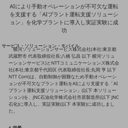
地域経済のさらなる活性化に取り組みます
AIにより手動オペレーションが不可欠な運転
自治体・地域社会との共創
LGPF(Local Government Platform)
を支援する「AIプラント運転支援ソリューシ
ョン」を化学プラントに導入し実証実験に成
功
別ウィンドウで開きます
サービス・ソリューション・モバイル
横河ソリューションサービス株式会社(本社:東京都
サービス・ソリューションTOP
武蔵野市 代表取締役社長:八橋 弘昌 以下 横河ソリュ
DXに関する課題を解決する
ーションサービス)とNTTコミュニケーションズ株式会
サービス・ソリューションをご紹介
社(本社:東京都千代田区 代表取締役社長:丸岡 亨 以下
カテゴリーで探す
NTT Com)は、自動制御が困難なため手動オペレーシ
カテゴリーで探すTOP
ョンが不可欠なプラント運転をAIにより支援する「AI
プラント運転支援ソリューション」(以下 本ソリュー
ネットワーク・モバイル
ション)を、JNC石油化学株式会社市原製造所(以下 JNC
クラウド・データセンター
石化)に導入し、実証実験(以下 本実験)に成功しまし
た。
電話・映像コミュニケーション
セキュリティ
1.背景