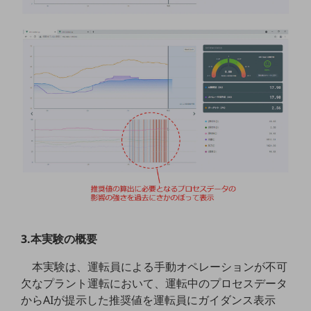
教育
モビリティ
製造・建設業
小売業
キーワードで探す
モバイルTOP
法人向けスマホ・携帯に関する、
おすすめの機種、料金やサービスをご紹介
製品
製品TOP
ビジネス向けスマートフォン
タフネススマートフォン
3.本実験の概要
データ通信製品
本実験は、運転員による手動オペレーションが不可
欠なプラント運転において、運転中のプロセスデータ
ドコモケータイ
からAIが提示した推奨値を運転員にガイダンス表示
5G対応ホームルーター