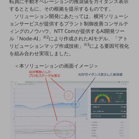
転員に手動オペレーションの推奨値をガイダンス表示
職場環境整備
するとともに、その根拠を提示するものです。
ソリューション開発にあたっては、横河ソリューシ
地域共創・地方創生
ョンサービスが提供するプラント制御改善コンサルテ
セキュリティ対策
ィングのノウハウ、NTT Comが提供するAI開発ツー
※2
ル「Node-AI」
により作成されたAIモデル、「アト
遠隔監視
※3
リビューションマップ作成技術」
による要因可視化
顧客体験（CX）改善
を組み合わせ実現しました。
自動化・省電化
＜本ソリューションの画面イメージ＞
人材不足解消
業種・業態で探す
業種・業態で探すTOP
自治体
一次産業
医療・介護
観光