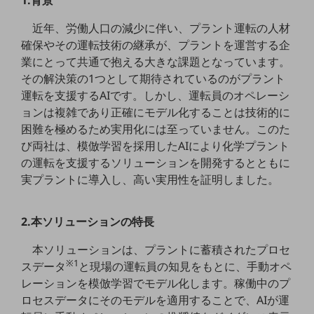
5G
近年、労働人口の減少に伴い、プラント運転の人材
IoT
確保やその運転技術の継承が、プラントを運営する企
業にとって共通で抱える大きな課題となっています。
AI
その解決策の1つとして期待されているのがプラント
データ利活用
運転を支援するAIです。しかし、運転員のオペレーシ
ョンは複雑であり正確にモデル化することは技術的に
運用管理
困難を極めるため実用化には至っていません。このた
業務支援・マーケティング
び両社は、模倣学習を採用したAIにより化学プラント
の運転を支援するソリューションを開発するとともに
災害対策・BCP
実プラントに導入し、高い実用性を証明しました。
課題・ニーズで探す
課題・ニーズで探すTOP
2.本ソリューションの特長
コミュニケーション・情報共有
マーケティング
本ソリューションは、プラントに蓄積されたプロセ
※1
スデータ
と現場の運転員の知見をもとに、手動オペ
業務効率化
レーションを模倣学習でモデル化します。稼働中のプ
災害対策
ロセスデータにそのモデルを適用することで、AIが運