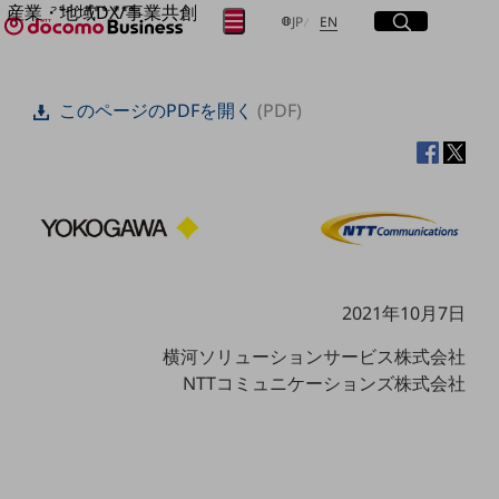
産業・地域DX/事業共創
サイト内検索
開く
日本語
English
メニュー
開く
JP
EN
OPEN HUB for Plural Futures
自律・分散・協調型社会の実現を目指し、
フリーワードを入力して探す
「社会可能性」を探究・実装する事業共創エコシステムです。
このページのPDFを開く
(PDF)
OPEN HUB for Plural Futuresとは
イベント/ウェビナー
検索する
記事コンテンツ
プレイヤー(カタリスト/パートナー企業)
事例
Smart World
フリーワードでNTTドコモビジネスの
取り組みを検索
産業・地域DXプラットフォーマーとして
企業と地域が持続成長する社会を目指します
Smart City
2021年10月7日
Smart Education
Smart Healthcare
横河ソリューションサービス株式会社
Smart Industry
NTTコミュニケーションズ株式会社
Smart Mobility
Smart Worksite
生成AI(Generative AI)
地域の取り組み
地域社会を支える皆さまと地域課題の解決や