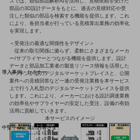
スでは、類似部品解析AIを活用し、見積依頼を受けた
セキュリティ
部品の3D設計データをもとに、過去の見積対応や受
運用保守・故障紛失サポート
注した類似の部品を検索する機能を提供します。これ
により、各担当者が行っている見積算出業務の効率化
回線・ネットワーク
お手続き
を実現します。
＜受発注の最適な関係性をデザイン＞
従来の取引関係に拠らず、柔軟にさまざまなメーカ
ー/サプライヤーとつながる機能を提供します。設計
別ウィンドウで開きます
データと部品加工業者の製造リソース情報を活用した
サービスをご利用中のお客さま
導入事例・セミナー
マッチング型のデジタルマーケットプレイスと、公開
導入事例TOP
案件への見積回答など一連の受発注業務を本サービス
上で行う入札型のデジタルマーケットプレイスを提供
最新の導入事例や注目の導入事例をご紹介します
します。これにより、メーカーにおける設計調達業務
セミナー
の効率化やサプライヤーの安定した受注、設備の有効
開催・出展する各種セミナー、イベント情報をご紹介します
活用に貢献していきます。
本サービスのイメージ
別ウィンドウで開きます
中堅中小企業のお客さま
NTTドコモビジネスウォッチ