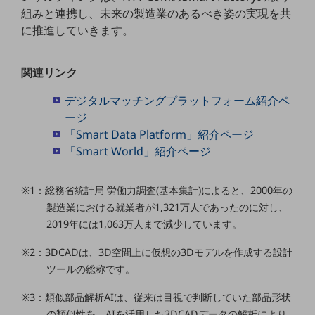
セキュリティ
組みと連携し、未来の製造業のあるべき姿の実現を共
に推進していきます。
その他のお悩みはこちら
業界から見つける
業界から見つけるTOP
関連リンク
製造業
デジタルマッチングプラットフォーム紹介ペ
小売・卸売業
ージ
「Smart Data Platform」紹介ページ
運輸業
「Smart World」紹介ページ
建設業
※1：総務省統計局 労働力調査(基本集計)によると、2000年の
地域産業
製造業における就業者が1,321万人であったのに対し、
その他の業界はこちら
2019年には1,063万人まで減少しています。
ゲーム感覚で見つける
ビジネスお悩み診断
※2：3DCADは、3D空間上に仮想の3Dモデルを作成する設計
NTTドコモビジネス
ツールの総称です。
オンラインショップ
※3：類似部品解析AIは、従来は目視で判断していた部品形状
モバイル・ICTサービスをオンラインで
相談・申し込みができるバーチャルショップ
の類似性を、AIを活用した3DCADデータの解析により