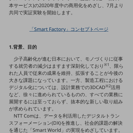
5G
本サービス)の2020年度中の商用化をめざし、7月より
共同で実証実験を開始します。
IoT
AI
「Smart Factory」コンセプトページ
データ利活用
1.背景、目的
運用管理
少子高齢化が進む日本において、モノづくりに従事
業務支援・マーケティング
※1
する就労者の減少はますます深刻化しており
、限ら
災害対策・BCP
れた人員で従来の成果を維持、拡張することが今後の
課題・ニーズで探す
大きな課題になっています。一方、製造工程における
課題・ニーズで探すTOP
※2
デジタル化については、設計業務での3DCAD
活用
コミュニケーション・情報共有
など、徐々に進められているものの、すべての業務に
展開するには至っておらず、抜本的な新しい取り組み
マーケティング
が求められています。
業務効率化
NTT Comは、データを利活用したデジタルトラン
スフォーメーション(DX)を推進し、社会的課題の解決
災害対策
を通じた「Smart World」の実現をめざしています。