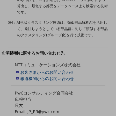
法人向けモバイルトップ
算出し、類似する部品をデータベースより検索する技術
はじめての方へ
です。
サービス・商品を探す
新規会員登録/ログインはこちら
※4：AI形状クラスタリング技術は、類似部品解析AIを活用し
100回線以上のお問い合わせ・お見積りはこちら
て、発注しようとしている部品群に対して類似する部品
のクラスタリング(グループ化)を行う技術です。
別ウィンドウで開きます
企業情報
本件に関するお問い合わせ先
企業情報TOP
会社案内
NTTコミュニケーションズ株式会社
会社案内TOP
お客さまからのお問い合わせ
報道機関からのお問い合わせ
組織
沿革
PwCコンサルティング合同会社
社長からのご挨拶
広報担当
只友
事業拠点
Email: JP_PR@pwc.com