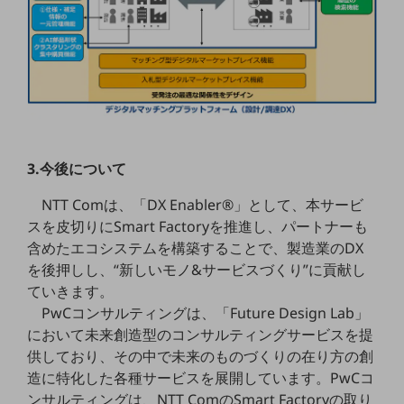
ビジネスお役立ち情報
旬な話題やお役立ち資料などDXの課題を
解決するヒントをお届けする記事サイト
新着記事
お役立ち資料ダウンロード
トレンド記事特集
IT用語集
中堅中小企業向け
サービス・ソリューション
3.今後について
課題やニーズに合ったサービスをご紹介し、
NTT Comは、「DX Enabler®」として、本サービ
中堅中小企業のビジネスをサポート！
スを皮切りにSmart Factoryを推進し、パートナーも
お悩みから見つける
お悩みから見つけるTOP
含めたエコシステムを構築することで、製造業のDX
を後押しし、“新しいモノ&サービスづくり”に貢献し
ネットワーク
ていきます。
PwCコンサルティングは、「Future Design Lab」
モバイル・音声
において未来創造型のコンサルティングサービスを提
バックオフィス
供しており、その中で未来のものづくりの在り方の創
造に特化した各種サービスを展開しています。PwCコ
リモート・ハイブリッドワーク
ンサルティングは、NTT ComのSmart Factoryの取り