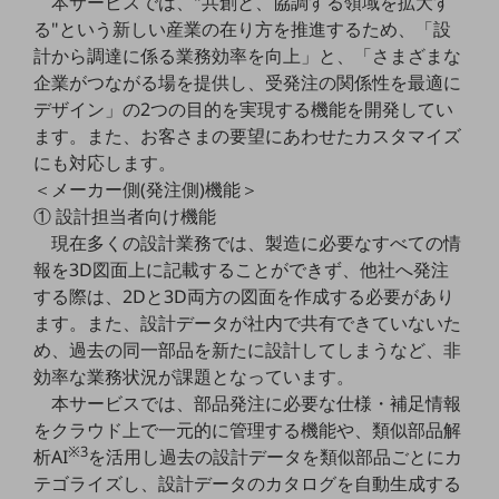
本サービスでは、"共創と、協調する領域を拡大す
教育
る"という新しい産業の在り方を推進するため、「設
計から調達に係る業務効率を向上」と、「さまざまな
モビリティ
企業がつながる場を提供し、受発注の関係性を最適に
製造・建設業
デザイン」の2つの目的を実現する機能を開発してい
ます。また、お客さまの要望にあわせたカスタマイズ
小売業
キーワードで探す
にも対応します。
モバイルTOP
＜メーカー側(発注側)機能＞
① 設計担当者向け機能
法人向けスマホ・携帯に関する、
現在多くの設計業務では、製造に必要なすべての情
おすすめの機種、料金やサービスをご紹介
製品
報を3D図面上に記載することができず、他社へ発注
製品TOP
する際は、2Dと3D両方の図面を作成する必要があり
ます。また、設計データが社内で共有できていないた
ビジネス向けスマートフォン
め、過去の同一部品を新たに設計してしまうなど、非
タフネススマートフォン
効率な業務状況が課題となっています。
本サービスでは、部品発注に必要な仕様・補足情報
データ通信製品
をクラウド上で一元的に管理する機能や、類似部品解
※3
ドコモケータイ
析AI
を活用し過去の設計データを類似部品ごとにカ
テゴライズし、設計データのカタログを自動生成する
5G対応ホームルーター