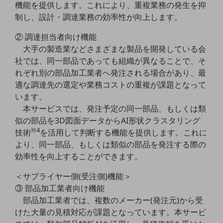
機能を提供します。これにより、重複業務の発生を抑
制し、設計・調達業務の効率性が向上します。
通信モジュール製品
衛星携帯電話
② 調達担当者向け機能
大手の製造業などさまざまな製品を開発している会
IOT完了済みメーカーブランド製品
社では、同一部品であっても組織が異なることで、そ
料金
れぞれ別の部品加工業者へ発注される場合があり、最
料金TOP
適な調達先の選定や業務コストの重複が課題となって
ドコモBiz データ無制限 ドコモ MAX ドコモ mini ドコモBiz かけ放題
います。
本サービスでは、発注予定の同一部品、もしくは類
ケータイプラン
似の部品を3D図面データからAI形状クラスタリング
5Gデータプラス
※4
技術
を活用して判断する機能を提供します。これに
より、同一部品、もしくは類似の部品を発注する際の
データプラス
効率性を向上することができます。
IoT向け回線料金
＜サプライヤー側(受注側)機能＞
home5Gプラン
③ 部品加工業者向け機能
モバイルサービス
部品加工業者では、複数のメーカー(発注元)から受
端末の一元管理
けた大量の見積対応が課題となっています。本サービ