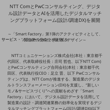
地域経済のさらなる活性化に取り組みます
NTT ComとPwCコンサルティング、デジタ
自治体・地域社会との共創
LGPF(Local Government Platform)
ル設計データとAIを活用したデジタルマッチ
ングプラットフォーム(設計/調達DX)を展開
別ウィンドウで開きます
～「Smart Factory」第1弾のアクティビティとして、
サービス・ソリューション・モバイル
製造業の受発注を最適にデザイン～
サービス・ソリューションTOP
DXに関する課題を解決する
NTTコミュニケーションズ株式会社(本社：東京都千
サービス・ソリューションをご紹介
代田区、代表取締役社長：庄司 哲也、以下NTT Com)
カテゴリーで探す
とPwCコンサルティング合同会社(本社：東京都千代
カテゴリーで探すTOP
田区、代表執行役CEO：足立 晋、以下 PwCコンサル
ネットワーク・モバイル
ティング)は、NTT Comが推進する、製造業のデジタ
ルトランスフォーメーション(DX)を支援し、“新しい
クラウド・データセンター
モノ&サービスづくり”への貢献をめざす「Smart
電話・映像コミュニケーション
Factory」において、デジタル設計データを活用して
製造業の設計・調達関連業務の効率化を実現するデジ
セキュリティ
タルマッチングプラットフォーム(設計/調達DX)(以下