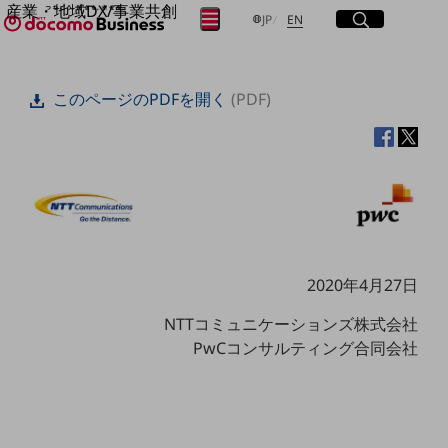
産業・地域DX/事業共創
サイト内検索
開く
日本語
English
メニュー
開く
JP
EN
OPEN HUB for Plural Futures
自律・分散・協調型社会の実現を目指し、
フリーワードを入力して探す
「社会可能性」を探究・実装する事業共創エコシステムです。
このページのPDFを開く
(PDF)
OPEN HUB for Plural Futuresとは
イベント/ウェビナー
検索する
記事コンテンツ
プレイヤー(カタリスト/パートナー企業)
事例
Smart World
フリーワードでNTTドコモビジネスの
取り組みを検索
産業・地域DXプラットフォーマーとして
企業と地域が持続成長する社会を目指します
Smart City
2020年4月27日
Smart Education
Smart Healthcare
NTTコミュニケーションズ株式会社
Smart Industry
Smart Mobility
PwCコンサルティング合同会社
Smart Worksite
生成AI(Generative AI)
地域の取り組み
地域社会を支える皆さまと地域課題の解決や