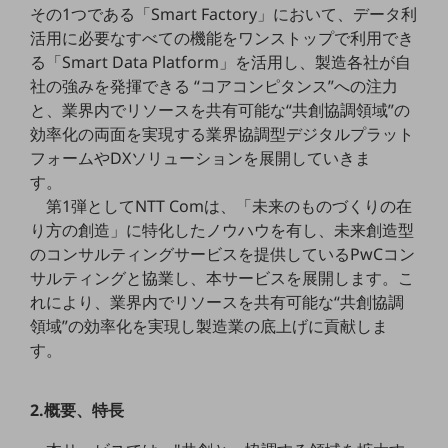
その1つである「Smart Factory」において、データ利
職場環境整備
活用に必要なすべての機能をワンストップで利用でき
地域共創・地方創生
る「Smart Data Platform」を活用し、製造各社が自
社の強みを発揮できる “コアコンピタンス”への注力
セキュリティ対策
と、業界内でリソースを共有可能な“共創協調領域”の
遠隔監視
効率化の両面を実現する業界協調型デジタルプラット
フォームやDXソリューションを展開していきま
顧客体験（CX）改善
す。
自動化・省電化
第1弾としてNTT Comは、「未来のものづくりの在
り方の創造」に特化したノウハウを有し、未来創造型
人材不足解消
のコンサルティングサービスを提供しているPwCコン
業種・業態で探す
サルティングと協業し、本サービスを展開します。こ
業種・業態で探すTOP
れにより、業界内でリソースを共有可能な“共創協調
自治体
領域”の効率化を実現し製造業の底上げに貢献しま
す。
一次産業
医療・介護
2.概要、特長
観光