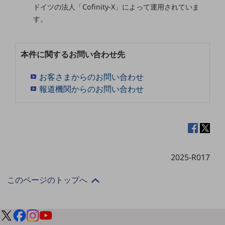
ドイツの法人「Cofinity-X」によって運用されていま
通信モジュール製品
す。
衛星携帯電話
本件に関するお問い合わせ先
IOT完了済みメーカーブランド製品
料金
料金TOP
お客さまからのお問い合わせ
報道機関からのお問い合わせ
ドコモBiz データ無制限 ドコモ MAX ドコモ mini ドコモBiz かけ放題
ケータイプラン
5Gデータプラス
データプラス
2025-R017
IoT向け回線料金
このページのトップへ
home5Gプラン
モバイルサービス
端末の一元管理