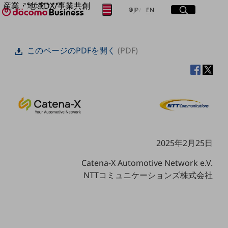
産業・地域DX/事業共創
サイト内検索
開く
日本語
English
メニュー
開く
JP
EN
OPEN HUB for Plural Futures
自律・分散・協調型社会の実現を目指し、
フリーワードを入力して探す
「社会可能性」を探究・実装する事業共創エコシステムです。
このページのPDFを開く
(PDF)
OPEN HUB for Plural Futuresとは
イベント/ウェビナー
検索する
記事コンテンツ
プレイヤー(カタリスト/パートナー企業)
事例
Smart World
フリーワードでNTTドコモビジネスの
取り組みを検索
産業・地域DXプラットフォーマーとして
企業と地域が持続成長する社会を目指します
Smart City
2025年2月25日
Smart Education
Smart Healthcare
Catena-X Automotive Network e.V.
Smart Industry
NTTコミュニケーションズ株式会社
Smart Mobility
Smart Worksite
生成AI(Generative AI)
地域の取り組み
地域社会を支える皆さまと地域課題の解決や