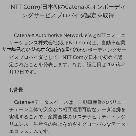
地域経済のさらなる活性化に取り組みます
NTT Comが日本初のCatena-X オンボーディ
自治体・地域社会との共創
LGPF(Local Government Platform)
ングサービスプロバイダ認定を取得
別ウィンドウで開きます
Catena-X Automotive Network e.V.とNTTコミュニ
ケーションズ株式会社(以下NTT Com)は、自動車産業
サービス・ソリューション・モバイル
データスペース「Catena-X」のオンボーディングサー
サービス・ソリューションTOP
ビスプロバイダとして、NTT Comが日本で初めて認
定されたことを発表します。なお、認定日は2025年2
DXに関する課題を解決する
月17日です。
サービス・ソリューションをご紹介
カテゴリーで探す
カテゴリーで探すTOP
1.背景
ネットワーク・モバイル
Catena-Xデータスペースは、自動車産業のバリュー
クラウド・データセンター
チェーン全体で安全かつ相互運用可能なデータ連携を
実現することで、産業全体のサステナビリティ・レジ
電話・映像コミュニケーション
リエンス・生産性の向上をめざすグローバルなデータ
セキュリティ
エコシステムです。