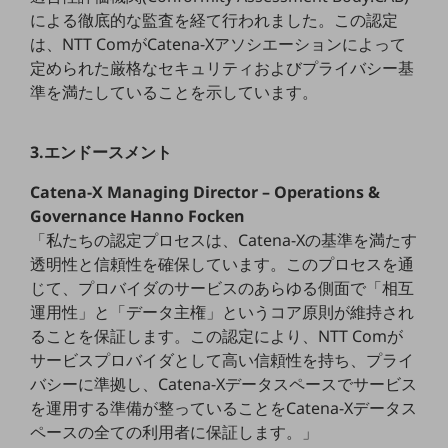
職場環境整備
による徹底的な監査を経て行われました。この認定
は、NTT ComがCatena-Xアソシエーションによって
地域共創・地方創生
定められた厳格なセキュリティおよびプライバシー基
セキュリティ対策
準を満たしていることを示しています。
遠隔監視
3.エンドースメント
顧客体験（CX）改善
Catena-X Managing Director – Operations &
自動化・省電化
Governance Hanno Focken
人材不足解消
「私たちの認定プロセスは、Catena-Xの基準を満たす
業種・業態で探す
透明性と信頼性を確保しています。このプロセスを通
業種・業態で探すTOP
じて、プロバイダのサービスのあらゆる側面で「相互
運用性」と「データ主権」というコア原則が維持され
自治体
ることを保証します。この認定により、NTT Comが
一次産業
サービスプロバイダとして高い信頼性を持ち、プライ
バシーに準拠し、Catena-Xデータスペースでサービス
医療・介護
を運用する準備が整っていることをCatena-Xデータス
観光
ペースの全ての利用者に保証します。」