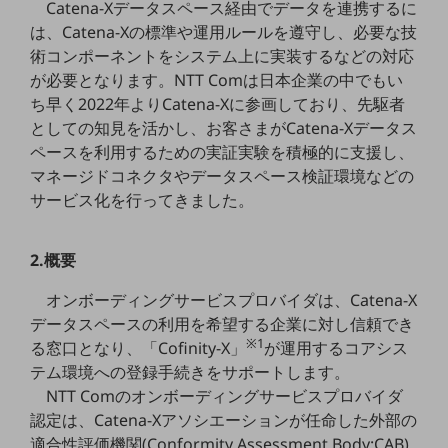
Catena-Xデータスペース経由でデータを連携するに
5G
は、Catena-Xの標準や運用ルールを遵守し、必要な技
IoT
術コンポーネントをシステム上に実装するなどの対応
が必要となります。NTT Comは日本企業の中でもい
AI
ち早く2022年よりCatena-Xに参画しており、先駆者
データ利活用
としての知見を活かし、お客さまがCatena-Xデータス
ペースを利用するための実証実験を積極的に支援し、
運用管理
マネージドコネクタやデータスペース検証環境などの
サービス化を行ってきました。
業務支援・マーケティング
災害対策・BCP
課題・ニーズで探す
2.概要
課題・ニーズで探すTOP
オンボーディングサービスプロバイダは、Catena-X
コミュニケーション・情報共有
データスペースの利用を希望する企業に対し信頼でき
※1
る窓口となり、「Cofinity-X」
が運用するコアシス
マーケティング
テム環境への登録手続きをサポートします。
業務効率化
NTT Comのオンボーディングサービスプロバイダ
認定は、Catena-Xアソシエーションが任命した外部の
災害対策
適合性評価機関(Conformity Assessment Body:CAB)