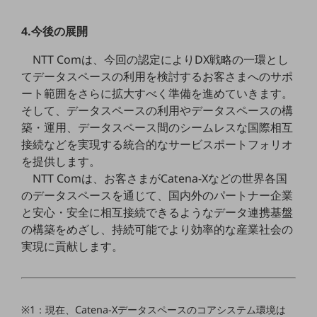
教育
4.今後の展開
モビリティ
NTT Comは、今回の認定によりDX戦略の一環とし
製造・建設業
てデータスペースの利用を検討するお客さまへのサポ
小売業
ート範囲をさらに拡大すべく準備を進めていきます。
キーワードで探す
そして、データスペースの利用やデータスペースの構
モバイルTOP
築・運用、データスペース間のシームレスな国際相互
法人向けスマホ・携帯に関する、
接続などを実現する統合的なサービスポートフォリオ
おすすめの機種、料金やサービスをご紹介
を提供します。
製品
NTT Comは、お客さまがCatena-Xなどの世界各国
製品TOP
のデータスペースを通じて、国内外のパートナー企業
ビジネス向けスマートフォン
と安心・安全に相互接続できるようなデータ連携基盤
の構築をめざし、持続可能でより効率的な産業社会の
タフネススマートフォン
実現に貢献します。
データ通信製品
ドコモケータイ
※1：現在、Catena-Xデータスペースのコアシステム環境は
5G対応ホームルーター