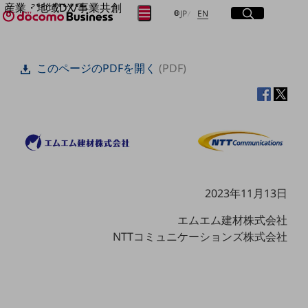
産業・地域DX/事業共創
サイト内検索
開く
日本語
English
メニュー
開く
JP
EN
OPEN HUB for Plural Futures
自律・分散・協調型社会の実現を目指し、
フリーワードを入力して探す
「社会可能性」を探究・実装する事業共創エコシステムです。
このページのPDFを開く
(PDF)
OPEN HUB for Plural Futuresとは
イベント/ウェビナー
検索する
記事コンテンツ
プレイヤー(カタリスト/パートナー企業)
事例
Smart World
フリーワードでNTTドコモビジネスの
取り組みを検索
産業・地域DXプラットフォーマーとして
企業と地域が持続成長する社会を目指します
Smart City
2023年11月13日
Smart Education
Smart Healthcare
エムエム建材株式会社
Smart Industry
NTTコミュニケーションズ株式会社
Smart Mobility
Smart Worksite
生成AI(Generative AI)
地域の取り組み
地域社会を支える皆さまと地域課題の解決や