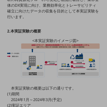
職場環境整備
体のDX実現に向け、業務効率化とトレーサビリティ
確立に向けたデータの収集を目的として本実証実験を
地域共創・地方創生
行います。
セキュリティ対策
遠隔監視
2.本実証実験の概要
顧客体験（CX）改善
<本実証実験のイメージ図>
自動化・省電化
人材不足解消
業種・業態で探す
業種・業態で探すTOP
自治体
一次産業
本実証実験の概要は以下の通りです。
医療・介護
(1)期間
2024年1月～2024年3月(予定)
観光
(2)実証エリア