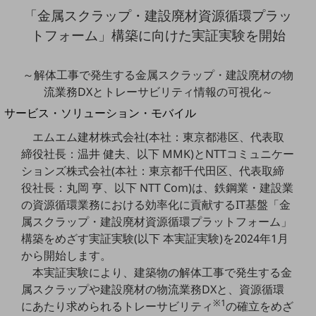
地域経済のさらなる活性化に取り組みます
「金属スクラップ・建設廃材資源循環プラッ
自治体・地域社会との共創
LGPF(Local Government Platform)
トフォーム」構築に向けた実証実験を開始
別ウィンドウで開きます
～解体工事で発生する金属スクラップ・建設廃材の物
流業務DXとトレーサビリティ情報の可視化～
サービス・ソリューション・モバイル
サービス・ソリューションTOP
エムエム建材株式会社(本社：東京都港区、代表取
締役社長：温井 健夫、以下 MMK)とNTTコミュニケー
DXに関する課題を解決する
サービス・ソリューションをご紹介
ションズ株式会社(本社：東京都千代田区、代表取締
カテゴリーで探す
役社長：丸岡 亨、以下 NTT Com)は、鉄鋼業・建設業
カテゴリーで探すTOP
の資源循環業務における効率化に貢献するIT基盤「金
属スクラップ・建設廃材資源循環プラットフォーム」
ネットワーク・モバイル
構築をめざす実証実験(以下 本実証実験)を2024年1月
クラウド・データセンター
から開始します。
本実証実験により、建築物の解体工事で発生する金
電話・映像コミュニケーション
属スクラップや建設廃材の物流業務DXと、資源循環
セキュリティ
※1
にあたり求められるトレーサビリティ
の確立をめざ