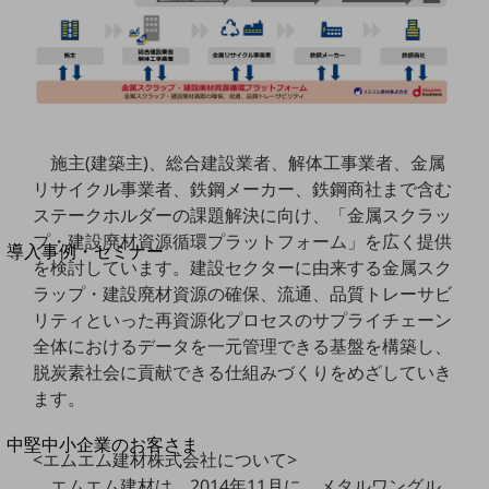
セキュリティ
運用保守・故障紛失サポート
回線・ネットワーク
お手続き
施主(建築主)、総合建設業者、解体工事業者、金属
リサイクル事業者、鉄鋼メーカー、鉄鋼商社まで含む
ステークホルダーの課題解決に向け、「金属スクラッ
別ウィンドウで開きます
サービスをご利用中のお客さま
プ・建設廃材資源循環プラットフォーム」を広く提供
導入事例・セミナー
を検討しています。建設セクターに由来する金属スク
導入事例TOP
ラップ・建設廃材資源の確保、流通、品質トレーサビ
最新の導入事例や注目の導入事例をご紹介します
リティといった再資源化プロセスのサプライチェーン
セミナー
全体におけるデータを一元管理できる基盤を構築し、
脱炭素社会に貢献できる仕組みづくりをめざしていき
開催・出展する各種セミナー、イベント情報をご紹介します
ます。
別ウィンドウで開きます
中堅中小企業のお客さま
<エムエム建材株式会社について>
NTTドコモビジネスウォッチ
エムエム建材は、2014年11月に、メタルワングル