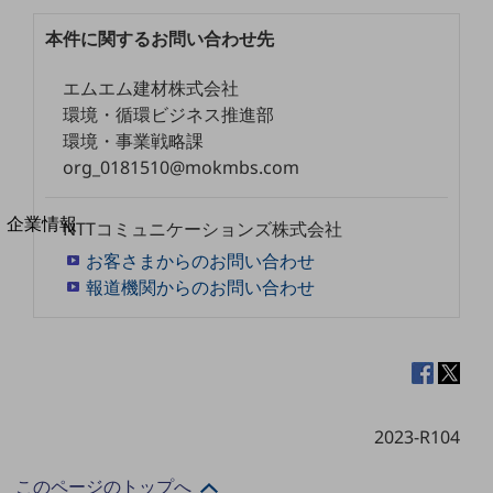
法人向けモバイルトップ
本件に関するお問い合わせ先
はじめての方へ
サービス・商品を探す
新規会員登録/ログインはこちら
エムエム建材株式会社
100回線以上のお問い合わせ・お見積りはこちら
環境・循環ビジネス推進部
環境・事業戦略課
org_0181510@mokmbs.com
別ウィンドウで開きます
企業情報
NTTコミュニケーションズ株式会社
企業情報TOP
お客さまからのお問い合わせ
会社案内
報道機関からのお問い合わせ
会社案内TOP
組織
沿革
社長からのご挨拶
2023-R104
事業拠点
このページのトップへ