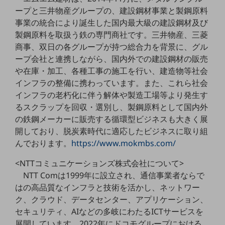
ビジネスお役立ち情報
ープと三井物産グループの、建設鋼材事業と製鋼原料
旬な話題やお役立ち資料などDXの課題を
事業の統合により誕生した国内最大級の建設鋼材及び
解決するヒントをお届けする記事サイト
製鋼原料を取扱う鉄の専門商社です。三井物産、三菱
新着記事
商事、双日の各グループが持つ総合力を背景に、グル
お役立ち資料ダウンロード
トレンド記事特集
ープ会社と連携しながら、国内外での建設鋼材の販売
IT用語集
や在庫・加工、各種工事の施工を行い、建造物等社会
中堅中小企業向け
インフラの整備に携わっています。また、これら社会
サービス・ソリューション
インフラの老朽化に伴う解体や製造工場等より発生す
るスクラップを回収・選別し、製鋼原料として国内外
課題やニーズに合ったサービスをご紹介し、
中堅中小企業のビジネスをサポート！
の鉄鋼メーカーに販売する循環型ビジネスも大きく展
お悩みから見つける
開しており、脱炭素時代に適応したビジネスに取り組
お悩みから見つけるTOP
んでおります。
https://www.mokmbs.com/
ネットワーク
<NTTコミュニケーションズ株式会社について>
モバイル・音声
NTT Comは1999年に設立され、通信事業者ならで
はの高品質なインフラと技術を活かし、ネットワー
バックオフィス
ク、クラウド、データセンター、アプリケーション、
セキュリティ、AIなどの多岐にわたるICTサービスを
リモート・ハイブリッドワーク
展開しています。2022年にドコモグループにおける