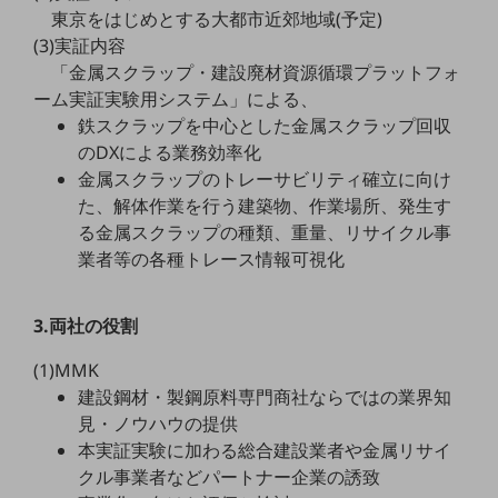
教育
東京をはじめとする大都市近郊地域(予定)
(3)実証内容
モビリティ
「金属スクラップ・建設廃材資源循環プラットフォ
ーム実証実験用システム」による、
製造・建設業
鉄スクラップを中心とした金属スクラップ回収
小売業
のDXによる業務効率化
キーワードで探す
金属スクラップのトレーサビリティ確立に向け
モバイルTOP
た、解体作業を行う建築物、作業場所、発生す
法人向けスマホ・携帯に関する、
る金属スクラップの種類、重量、リサイクル事
おすすめの機種、料金やサービスをご紹介
業者等の各種トレース情報可視化
製品
製品TOP
3.両社の役割
ビジネス向けスマートフォン
(1)MMK
タフネススマートフォン
建設鋼材・製鋼原料専門商社ならではの業界知
データ通信製品
見・ノウハウの提供
本実証実験に加わる総合建設業者や金属リサイ
ドコモケータイ
クル事業者などパートナー企業の誘致
5G対応ホームルーター