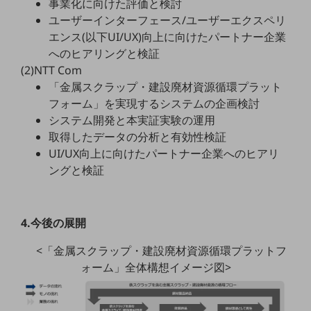
事業化に向けた評価と検討
ユーザーインターフェース/ユーザーエクスペリ
通信モジュール製品
エンス(以下UI/UX)向上に向けたパートナー企業
衛星携帯電話
へのヒアリングと検証
(2)NTT Com
IOT完了済みメーカーブランド製品
「金属スクラップ・建設廃材資源循環プラット
料金
フォーム」を実現するシステムの企画検討
料金TOP
システム開発と本実証実験の運用
ドコモBiz データ無制限 ドコモ MAX ドコモ mini ドコモBiz かけ放題
取得したデータの分析と有効性検証
UI/UX向上に向けたパートナー企業へのヒアリ
ケータイプラン
ングと検証
5Gデータプラス
データプラス
4.今後の展開
IoT向け回線料金
<「金属スクラップ・建設廃材資源循環プラットフ
home5Gプラン
ォーム」全体構想イメージ図>
モバイルサービス
端末の一元管理