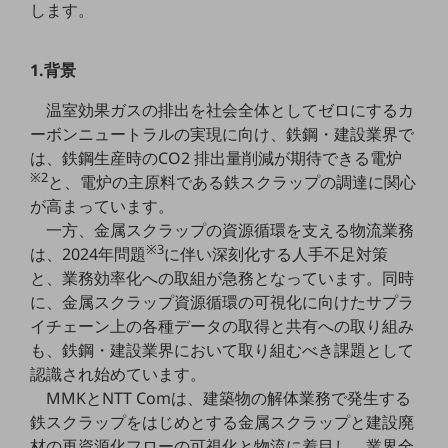
します。
5G
IoT
1.背景
AI
温室効果ガスの排出を社会全体としてゼロにするカ
データ利活用
ーボンニュートラルの実現に向け、鉄鋼・建設業界で
は、鉄鋼生産時のCO2 排出量削減が期待できる電炉
運用管理
※2
と、電炉の主原料である鉄スクラップの調達に関心
業務支援・マーケティング
が高まっています。
一方、金属スクラップの資源循環を支える物流業務
災害対策・BCP
※3
は、2024年問題
に伴い深刻化する人手不足対策
課題・ニーズで探す
と、業務効率化への取組が急務となっています。同時
課題・ニーズで探すTOP
に、金属スクラップ資源循環の可視化に向けたサプラ
コミュニケーション・情報共有
イチェーン上の各種データの取得と共有への取り組み
も、鉄鋼・建設業界において取り組むべき課題として
マーケティング
認識され始めています。
業務効率化
MMKとNTT Comは、建築物の解体業務で発生する
鉄スクラップをはじめとする金属スクラップと建設廃
災害対策
材の再資源化フローの可視化と物流に着目し、業界全