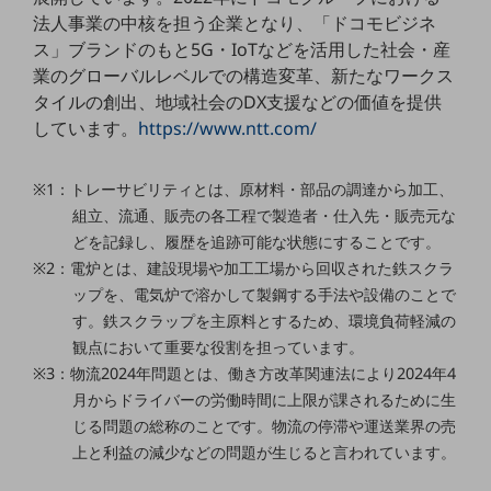
セキュリティ
法人事業の中核を担う企業となり、「ドコモビジネ
ス」ブランドのもと5G・IoTなどを活用した社会・産
その他のお悩みはこちら
業界から見つける
業のグローバルレベルでの構造変革、新たなワークス
業界から見つけるTOP
タイルの創出、地域社会のDX支援などの価値を提供
しています。
https://www.ntt.com/
製造業
小売・卸売業
※1：トレーサビリティとは、原材料・部品の調達から加工、
組立、流通、販売の各工程で製造者・仕入先・販売元な
運輸業
どを記録し、履歴を追跡可能な状態にすることです。
建設業
※2：電炉とは、建設現場や加工工場から回収された鉄スクラ
ップを、電気炉で溶かして製鋼する手法や設備のことで
地域産業
す。鉄スクラップを主原料とするため、環境負荷軽減の
その他の業界はこちら
観点において重要な役割を担っています。
ゲーム感覚で見つける
※3：物流2024年問題とは、働き方改革関連法により2024年4
ビジネスお悩み診断
月からドライバーの労働時間に上限が課されるために生
NTTドコモビジネス
じる問題の総称のことです。物流の停滞や運送業界の売
オンラインショップ
上と利益の減少などの問題が生じると言われています。
モバイル・ICTサービスをオンラインで
相談・申し込みができるバーチャルショップ