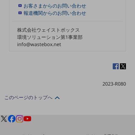
セキュリティ
お客さまからのお問い合わせ
報道機関からのお問い合わせ
その他のお悩みはこちら
業界から見つける
業界から見つけるTOP
株式会社ウェイストボックス
環境ソリューション第1事業部
製造業
info@wastebox.net
小売・卸売業
運輸業
建設業
地域産業
2023-R080
その他の業界はこちら
このページのトップへ
ゲーム感覚で見つける
ビジネスお悩み診断
NTTドコモビジネス
オンラインショップ
モバイル・ICTサービスをオンラインで
相談・申し込みができるバーチャルショップ