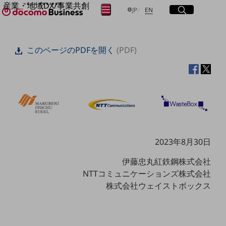
産業・地域DX/事業共創
サイト内検索
開く
日本語
English
メニュー
開く
JP
EN
OPEN HUB for Plural Futures
自律・分散・協調型社会の実現を目指し、
フリーワードを入力して探す
「社会可能性」を探究・実装する事業共創エコシステムです。
このページのPDFを開く
(PDF)
OPEN HUB for Plural Futuresとは
イベント/ウェビナー
検索する
記事コンテンツ
プレイヤー(カタリスト/パートナー企業)
事例
Smart World
フリーワードでNTTドコモビジネスの
取り組みを検索
産業・地域DXプラットフォーマーとして
企業と地域が持続成長する社会を目指します
Smart City
2023年8月30日
Smart Education
Smart Healthcare
伊藤忠丸紅鉄鋼株式会社
Smart Industry
NTTコミュニケーションズ株式会社
Smart Mobility
Smart Worksite
株式会社ウェイストボックス
生成AI(Generative AI)
地域の取り組み
地域社会を支える皆さまと地域課題の解決や