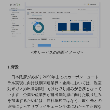
5G
IoT
AI
データ利活用
運用管理
業務支援・マーケティング
<本サービスの画面イメージ>
災害対策・BCP
課題・ニーズで探す
1.背景
課題・ニーズで探すTOP
日本政府がめざす2050年までのカーボンニュート
コミュニケーション・情報共有
ラル実現に向け鉄鋼関連業界・企業においては、温室
マーケティング
効果ガス排出量削減に向けた取り組みが急務となって
います。企業や産業界が排出量削減に向けた取り組み
業務効率化
を加速するためには、自社単独ではなく、取引先との
災害対策
連携によってサプライチェーン全体にわたって正確な