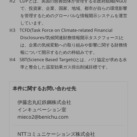
※2 CDPとは、英国の慈善団体が管理する非政府組織(NGO)
ビジネスお役立ち情報
で、投資家、企業、国家、地域、都市が自らの環境影響
旬な話題やお役立ち資料などDXの課題を
を管理するためのグローバルな情報開示システムを運営
解決するヒントをお届けする記事サイト
しています。
新着記事
お役立ち資料ダウンロード
※3 TCFD(Task Force on Climate-related Financial
トレンド記事特集
Disclosures/気候関連財務情報開示タスクフォース)と
IT用語集
は、企業の気候変動への取り組みや影響に関する財務情
中堅中小企業向け
報について開示するための枠組みです。
サービス・ソリューション
※4 SBT(Science Based Targets)とは、パリ協定が求める水
課題やニーズに合ったサービスをご紹介し、
準と整合した温室効果ガス排出削減目標です。
中堅中小企業のビジネスをサポート！
お悩みから見つける
お悩みから見つけるTOP
本件に関するお問い合わせ先
ネットワーク
伊藤忠丸紅鉄鋼株式会社
モバイル・音声
インキュベーション室
mieco2@benichu.com
バックオフィス
リモート・ハイブリッドワーク
NTTコミュニケーションズ株式会社