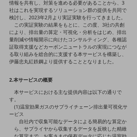
情報を共有し、対策を進める必要があることから、3
職場環境整備
社はこれを実現するソリューション群の提供を共同で
地域共創・地方創生
検討し、2023年2月より実証実験を行ってきました。
この実証実験の結果をもとに、この度、3社の共創
セキュリティ対策
により、排出量の算定・可視化・分析をはじめ、排出
遠隔監視
量削減や情報開示に向けたコンサルティング、各種認
証取得支援などカーボンニュートラルの実現につなが
顧客体験（CX）改善
る取り組みを総合的に支援する本サービスを構築し、
自動化・省電化
伊藤忠丸紅鉄鋼より提供することとなりました。
人材不足解消
業種・業態で探す
2.本サービスの概要
業種・業態で探すTOP
本サービスにおける主な提供内容は以下の通りで
自治体
す。
(1)温室効果ガスのサプライチェーン排出量可視化サ
一次産業
ービス
医療・介護
自社内で収集可能なデータによる簡易的な算定か
ら、サプライヤから収集するデータを反映した精緻
観光
な算定まで、お客さまの保有データに応じた温室効