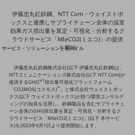
地域経済のさらなる活性化に取り組みます
自治体・地域社会との共創
伊藤忠丸紅鉄鋼、NTT Com・ウェイストボ
LGPF(Local Government Platform)
ックスと連携しサプライチェーン全体の温室
効果ガス排出量を算定・可視化・分析するク
別ウィンドウで開きます
ラウドサービス「MIeCO2(ミエコ)」の提供
を開始
サービス・ソリューション・モバイル
サービス・ソリューションTOP
DXに関する課題を解決する
伊藤忠丸紅鉄鋼株式会社(以下 伊藤忠丸紅鉄鋼)は、
サービス・ソリューションをご紹介
NTTコミュニケーションズ株式会社(以下 NTT Com)が
カテゴリーで探す
※1
提供するGHG
排出量可視化プラットフォーム
カテゴリーで探すTOP
™
「CO2MOS(コスモス)
」と株式会社ウェイストボッ
ネットワーク・モバイル
クス(以下 ウェイストボックス)が持つ環境コンサルテ
ィングの知見を活用し、鉄鋼製品を含むサプライチェ
クラウド・データセンター
ーン全体のGHG排出量を算定・可視化・分析するク
電話・映像コミュニケーション
ラウドサービス「MIeCO2(ミエコ)」(以下 本サービ
ス)を2023年9月1日より提供開始します。
セキュリティ