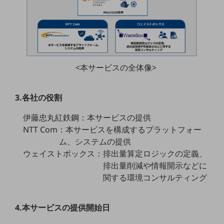
通信モジュール製品
衛星携帯電話
IOT完了済みメーカーブランド製品
料金
<本サービスの全体像>
料金TOP
ドコモBiz データ無制限 ドコモ MAX ドコモ mini ドコモBiz かけ放題
3.各社の役割
ケータイプラン
伊藤忠丸紅鉄鋼：本サービスの提供
NTT Com：本サービスを構成するプラットフォー
5Gデータプラス
ム、システムの提供
データプラス
ウェイストボックス：排出量算定ロジックの定義、
排出量削減や情報開示などに
IoT向け回線料金
関する環境コンサルティング
home5Gプラン
モバイルサービス
端末の一元管理
4.本サービスの提供開始日