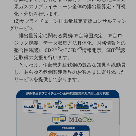
教育
果ガスのサプライチェーン全体の排出量算定・可視
化・分析を行います。
モビリティ
(2)サプライチェーン排出量算定支援コンサルティン
製造・建設業
グサービス
排出量算定に関わる業務(算定範囲決定、算定ロ
小売業
ジック定義、データ収集方法具体化、財務情報との
キーワードで探す
※2
※3
※4
整合性確認)、CDP
やTCFD
情報開示、SBT
認
モバイルTOP
定取得の支援を行います。
法人向けスマホ・携帯に関する、
とりわけ、伊藤忠丸紅鉄鋼の豊富な知見を総動員
おすすめの機種、料金やサービスをご紹介
し、あらゆる鉄鋼関連業界のお客さまに寄り添った
製品
サービスを提供して参ります。
製品TOP
ビジネス向けスマートフォン
タフネススマートフォン
データ通信製品
ドコモケータイ
5G対応ホームルーター