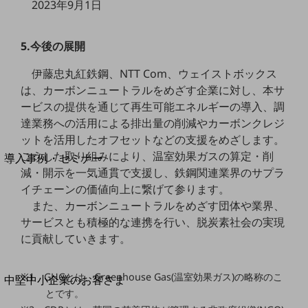
セキュリティ
2023年9月1日
運用保守・故障紛失サポート
5.今後の展開
回線・ネットワーク
お手続き
伊藤忠丸紅鉄鋼、NTT Com、ウェイストボックス
は、カーボンニュートラルをめざす企業に対し、本サ
ービスの提供を通じて再生可能エネルギーの導入、調
達業務への活用による排出量の削減やカーボンクレジ
ットを活用したオフセットなどの支援をめざします。
別ウィンドウで開きます
サービスをご利用中のお客さま
こうした取り組みにより、温室効果ガスの算定・削
導入事例・セミナー
減・開示を一気通貫で支援し、鉄鋼関連業界のサプラ
導入事例TOP
イチェーンの価値向上に繋げて参ります。
最新の導入事例や注目の導入事例をご紹介します
また、カーボンニュートラルをめざす団体や業界、
セミナー
サービスとも積極的な連携を行い、脱炭素社会の実現
開催・出展する各種セミナー、イベント情報をご紹介します
に貢献していきます。
別ウィンドウで開きます
※1 GHGとは、Greenhouse Gas(温室効果ガス)の略称のこ
中堅中小企業のお客さま
とです。
NTTドコモビジネスウォッチ