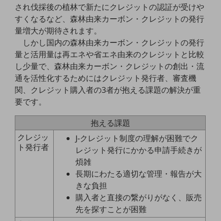
され伐採後の植林で新たにクレジットの認証が受けや
教育
すくなるなど、森林由来カーボン・クレジットの発行
モビリティ
量増大が期待されます。
しかし国内の森林由来カーボン・クレジットの発行
製造・建設業
量と活用量は再エネや省エネ由来のクレジットと比較
小売業
し少量で、森林由来カーボン・クレジットの創出・流
キーワードで探す
通を活性化するためにはクレジット発行者、審査機
モバイルTOP
関、クレジット購入者の3者が抱える課題の解決が重
法人向けスマホ・携帯に関する、
要です。
おすすめの機種、料金やサービスをご紹介
製品
抱える課題
製品TOP
クレジッ
J-クレジット制度の理解が困難でク
ト発行者
ビジネス向けスマートフォン
レジット発行にかかる申請手続きが
煩雑
タフネススマートフォン
長期にわたる適切な管理・報告が大
データ通信製品
きな負担
購入者と直接の繋がりがなく、販売
ドコモケータイ
先を探すことが困難
5G対応ホームルーター