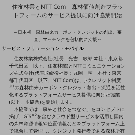
地域経済のさらなる活性化に取り組みます
住友林業とNTT Com 森林価値創造プラッ
自治体・地域社会との共創
LGPF(Local Government Platform)
トフォームのサービス提供に向け協業開始
別ウィンドウで開きます
～日本初 森林由来カーボン・クレジットの創出、審
査、マッチングを包括的に支援～
サービス・ソリューション・モバイル
サービス・ソリューションTOP
住友林業株式会社(社長：光吉 敏郎 本社：東京都
千代田区 以下、住友林業)とNTTコミュニケーション
DXに関する課題を解決する
サービス・ソリューションをご紹介
ズ株式会社(代表取締役社長：丸岡 亨 本社：東京
カテゴリーで探す
都千代田区 以下、NTT Com)は、J-クレジット制度
カテゴリーで探すTOP
※1
の森林由来カーボン・クレジット創出・流通を活性
化するプラットフォームサービス提供に向けた協業
ネットワーク・モバイル
(以下、本協業)を開始します。
クラウド・データセンター
本協業では「森林と社会をつなぐ」をコンセプトに
※2
掲げ、GIS
を含むクラウド型サービスを活用し国内
電話・映像コミュニケーション
の森林資源情報や位置情報などをプラットフォーム上
セキュリティ
で統合して管理し、クレジット発行者である森林所有