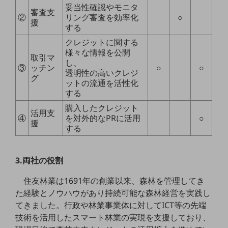
セキュリティ
妥当性確認やモニタ
審査支
②
リング審査を効率化
○
援
その他のお悩みはこちら
する
業界から見つける
クレジットに関する
業界から見つけるTOP
様々な情報を公開
取引マ
し、
製造業
③
ッチン
○
○
透明性の高いクレジ
グ
ットの流通を活性化
小売・卸売業
する
運輸業
購入したクレジット
活用支
④
を対外的なPRに活用
○
建設業
援
する
地域産業
その他の業界はこちら
3.両社の役割
ゲーム感覚で見つける
ビジネスお悩み診断
住友林業は1691年の創業以来、森林を管理してき
NTTドコモビジネス
た経験とノウハウがあり持続可能な森林経営を実践し
オンラインショップ
てきました。行政や林業事業体に対してICT等の先端
技術を活用したスマート林業の実現を支援しており、
モバイル・ICTサービスをオンラインで
相談・申し込みができるバーチャルショップ