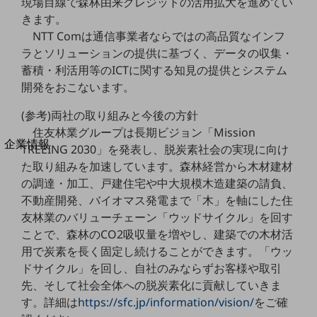
現場目線で森林由来クレジットの活用拡大を進めてい
法人向けモバイルトップ
きます。
はじめての方へ
NTT Comは通信事業者ならではの高品質なインフ
サービス・商品を探す
新規会員登録/ログインはこちら
ラとソリューションの提供に基づく、データの収集・
100回線以上のお問い合わせ・お見積りはこちら
蓄積・利活用等のICTに関する知見の提供とシステム
開発をおこないます。
(参考)両社の取り組みと今後の方針
住友林業グループは長期ビジョン「Mission
別ウィンドウで開きます
企業情報
TREEING 2030」を発表し、脱炭素社会の実現に向け
企業情報TOP
た取り組みを加速しています。森林経営から木材建材
会社案内
の調達・加工、戸建住宅や中大規模木造建築の請負、
会社案内TOP
不動産開発、バイオマス発電まで「木」を軸にした住
友林業のバリューチェーン「ウッドサイクル」を回す
組織
ことで、森林のCO2吸収量を増やし、建築での木材活
沿革
用で炭素を長く固定し続けることができます。「ウッ
ドサイクル」を回し、自社のみならずお客様や取引
社長からのご挨拶
先、そして社会全体への脱炭素化に貢献していきま
事業拠点
す。詳細は
https://sfc.jp/information/vision/
をご確