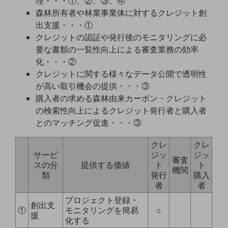
理・・・①、②、③、④
ビジネスお役立ち情報
森林所有者や林業事業体に対するクレジット創
旬な話題やお役立ち資料などDXの課題を
出支援・・・①
解決するヒントをお届けする記事サイト
クレジットの認証や発行後のモニタリングに必
新着記事
要な書類の一覧性向上による審査業務の効率
お役立ち資料ダウンロード
トレンド記事特集
化・・・②
IT用語集
クレジットに関する様々なデータ公開で透明性
中堅中小企業向け
が高い取引機会の提供・・・③
サービス・ソリューション
購入者の求める森林由来カーボン・クレジット
課題やニーズに合ったサービスをご紹介し、
の検索性向上によるクレジット発行者と購入者
中堅中小企業のビジネスをサポート！
とのマッチング促進・・・③
お悩みから見つける
お悩みから見つけるTOP
クレ
クレ
サービ
ジッ
ジッ
ネットワーク
審査
スの分
提供する価値
ト
ト
機関
類
発行
購入
モバイル・音声
者
者
バックオフィス
プロジェクト登録・
創出支
①
モニタリングを簡易
○
リモート・ハイブリッドワーク
援
化する