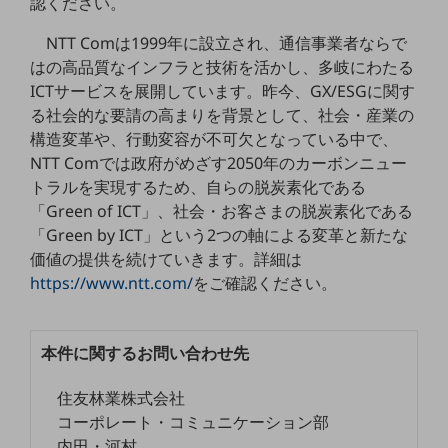
認ください。
グループ会社
NTT Comは1999年に設立され、通信事業者ならで
会社案内パンフレット
ニュースルーム
はの高品質なインフラと技術を活かし、多岐にわたる
ニュースルームTOP
ICTサービスを展開しています。昨今、GX/ESGに関す
る社会的な要請の高まりを背景として、社会・産業の
ニュースリリース
構造変革や、行動変容が不可欠となっている中で、
地域からの発表
NTT Comでは政府がめざす2050年のカーボンニュー
トラルを実現するため、自らの脱炭素化である
重要なお知らせ
「Green of ICT」、社会・お客さまの脱炭素化である
お知らせ
「Green by ICT」という2つの軸による変革と新たな
価値の提供を続けていきます。詳細は
社外からの評価実績
https://www.ntt.com/
をご確認ください。
サステナビリティ
サステナビリティTOP
NTTドコモビジネスグループのサステナビリティ
本件に関するお問い合わせ先
サステナビリティ基本方針
住友林業株式会社
コーポレート・コミュニケーション部
サステナビリティレポート
内田・河村