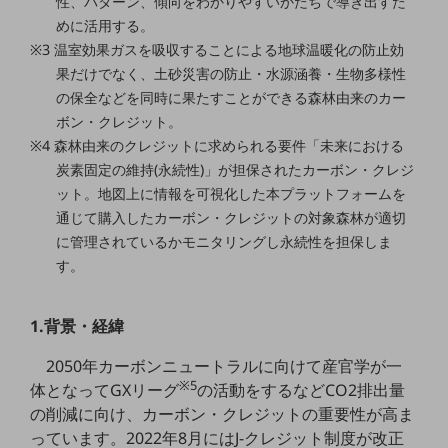
性、パターン、傾向をわかりやすいかたちで導き出すた
職場環境整備
めに活用する。
※3 温室効果ガスを吸収することによる地球温暖化の防止効
地域共創・地方創生
果だけでなく、土砂災害の防止・水源涵養・生物多様性
セキュリティ対策
の保全などを同時に果たすことができる森林由来のカー
ボン・クレジット。
遠隔監視
※4 森林由来のクレジットに求められる要件「未来における
顧客体験（CX）改善
炭素固定の維持(永続性)」が担保されたカーボン・クレジ
ット。地図上に情報を可視化した本プラットフォームを
自動化・省電化
通じて購入したカーボン・クレジットの対象森林が適切
人材不足解消
に管理されているかモニタリングし永続性を担保しま
業種・業態で探す
す。
業種・業態で探すTOP
自治体
1.背景・経緯
一次産業
2050年カーボンニュートラルに向けて産官学が一
※5
体となってGXリーグ
の活動をするなどCO2排出量
医療・介護
の削減に向け、カーボン・クレジットの重要性が高ま
観光
っています。2022年8月にはJ-クレジット制度が改正