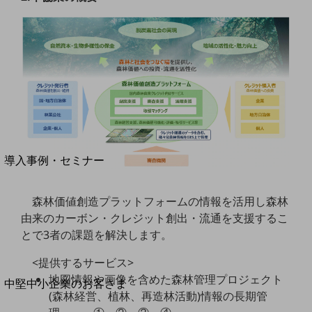
セキュリティ
運用保守・故障紛失サポート
回線・ネットワーク
お手続き
別ウィンドウで開きます
サービスをご利用中のお客さま
導入事例・セミナー
導入事例TOP
森林価値創造プラットフォームの情報を活用し森林
最新の導入事例や注目の導入事例をご紹介します
セミナー
由来のカーボン・クレジット創出・流通を支援するこ
とで3者の課題を解決します。
開催・出展する各種セミナー、イベント情報をご紹介します
<提供するサービス>
地図情報や画像を含めた森林管理プロジェクト
別ウィンドウで開きます
中堅中小企業のお客さま
(森林経営、植林、再造林活動)情報の長期管
NTTドコモビジネスウォッチ