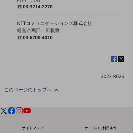
ダイバーシティ
03-3214-2270
経営情報
経営情報TOP
NTTコミュニケーションズ株式会社
業績
経営企画部 広報室
03-6700-4010
決算公告
電子公告
基礎的電気通信役務損益明細表
採用情報
採用情報TOP
2023-R026
新卒採用
このページのトップへ
経験者採用
障がい者採用
人材育成制度
広告・協賛
広告
サイトマップ
サイトのご利用条件