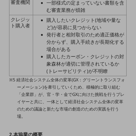
審査機関
一部様式の定まっていない書類を含
む審査業務が煩雑
通信モジュール製品
クレジッ
購入したいクレジット(地域や量な
衛星携帯電話
ト購入者
ど)が容易に見つからない
IOT完了済みメーカーブランド製品
発行者と相対取引のため適正価格が
料金
分からず、購入手続きが長期化する
料金TOP
場合がある
購入したカーボン・クレジットの対
ドコモBiz データ無制限 ドコモ MAX ドコモ mini ドコモBiz かけ放題
象森林が適切に管理されているか
ケータイプラン
(トレーサビリティ)が不明瞭
5Gデータプラス
※5 経済社会システム全体の変革(GX：グリーントランスフォ
ーメーション)を牽引していくため、積極的に取り組む
データプラス
「企業群」が、官・学・金でGXに向けた挑戦を行うプレ
イヤーと共に、一体として経済社会システム全体の変革
IoT向け回線料金
のための議論と新たな市場の創造のための実践を行う
home5Gプラン
場。
モバイルサービス
端末の一元管理
2.本協業の概要