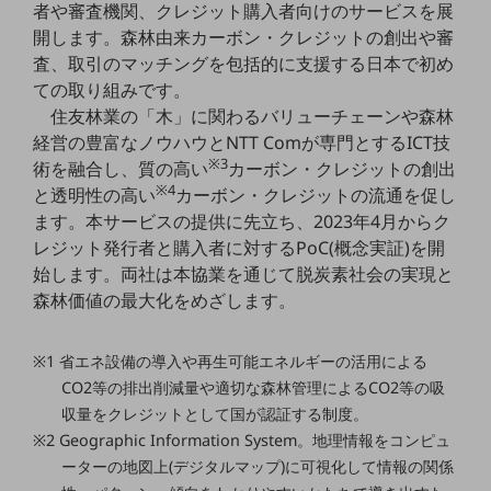
者や審査機関、クレジット購入者向けのサービスを展
5G
開します。森林由来カーボン・クレジットの創出や審
IoT
査、取引のマッチングを包括的に支援する日本で初め
ての取り組みです。
AI
住友林業の「木」に関わるバリューチェーンや森林
データ利活用
経営の豊富なノウハウとNTT Comが専門とするICT技
※3
術を融合し、質の高い
カーボン・クレジットの創出
運用管理
※4
と透明性の高い
カーボン・クレジットの流通を促し
業務支援・マーケティング
ます。本サービスの提供に先立ち、2023年4月からク
レジット発行者と購入者に対するPoC(概念実証)を開
災害対策・BCP
始します。両社は本協業を通じて脱炭素社会の実現と
課題・ニーズで探す
森林価値の最大化をめざします。
課題・ニーズで探すTOP
コミュニケーション・情報共有
※1 省エネ設備の導入や再生可能エネルギーの活用による
マーケティング
CO2等の排出削減量や適切な森林管理によるCO2等の吸
収量をクレジットとして国が認証する制度。
業務効率化
※2 Geographic Information System。地理情報をコンピュ
ーターの地図上(デジタルマップ)に可視化して情報の関係
災害対策