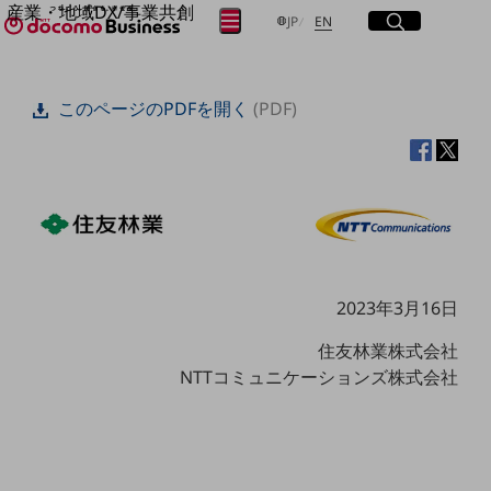
産業・地域DX/事業共創
サイト内検索
開く
日本語
English
メニュー
開く
JP
EN
OPEN HUB for Plural Futures
自律・分散・協調型社会の実現を目指し、
フリーワードを入力して探す
「社会可能性」を探究・実装する事業共創エコシステムです。
このページのPDFを開く
(PDF)
OPEN HUB for Plural Futuresとは
イベント/ウェビナー
検索する
記事コンテンツ
プレイヤー(カタリスト/パートナー企業)
事例
Smart World
フリーワードでNTTドコモビジネスの
取り組みを検索
産業・地域DXプラットフォーマーとして
企業と地域が持続成長する社会を目指します
Smart City
2023年3月16日
Smart Education
Smart Healthcare
住友林業株式会社
Smart Industry
NTTコミュニケーションズ株式会社
Smart Mobility
Smart Worksite
生成AI(Generative AI)
地域の取り組み
地域社会を支える皆さまと地域課題の解決や