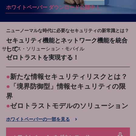
地域経済のさらなる活性化に取り組みます
ホワイトペーパー ダウンロード公開中！
自治体・地域社会との共創
LGPF(Local Government Platform)
ニューノーマルな時代に必要なセキュリティの新常識とは？
別ウィンドウで開きます
セキュリティ機能とネットワーク機能を統合
して
サービス・ソリューション・モバイル
サービス・ソリューションTOP
ゼロトラストを実現する！
DXに関する課題を解決する
サービス・ソリューションをご紹介
●
新たな情報セキュリティリスクとは？
カテゴリーで探す
カテゴリーで探すTOP
●
「境界防御型」情報セキュリティの限
界
ネットワーク・モバイル
●
ゼロトラストモデルのソリューション
クラウド・データセンター
電話・映像コミュニケーション
ホワイトペーパーの一部を見る
セキュリティ