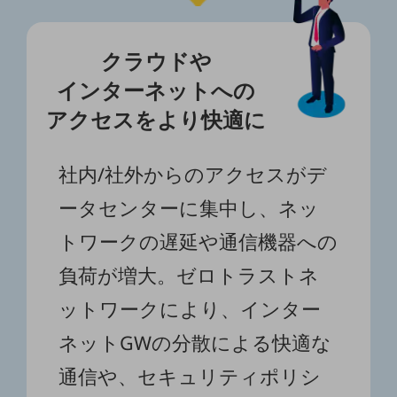
通信モジュール製品
クラウドや
衛星携帯電話
インターネットへの
IOT完了済みメーカーブランド製品
アクセスをより快適に
料金
料金TOP
ドコモBiz データ無制限 ドコモ MAX ドコモ mini ドコモBiz かけ放題
社内/社外からのアクセスがデ
ケータイプラン
ータセンターに集中し、ネッ
5Gデータプラス
トワークの遅延や通信機器への
データプラス
負荷が増大。ゼロトラストネ
IoT向け回線料金
ットワークにより、インター
home5Gプラン
ネットGWの分散による快適な
モバイルサービス
端末の一元管理
通信や、セキュリティポリシ