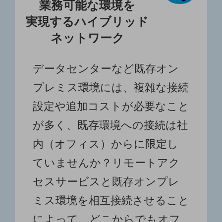
業務可能な環境を
セキュリティ
実現するハイブリッド
その他のお悩みはこちら
業界から見つける
ネットワーク
業界から見つけるTOP
製造業
データセンターなど既存オン
小売・卸売業
プレミス環境には、複雑な接続
運輸業
設定や追加コストが必要なこと
建設業
が多く、既存環境への接続は社
地域産業
内（オフィス）からに限定し
その他の業界はこちら
ていませんか？リモートアク
ゲーム感覚で見つける
ビジネスお悩み診断
セスサービスと既存オンプレ
NTTドコモビジネス
オンラインショップ
ミス環境を相互接続させること
モバイル・ICTサービスをオンラインで
によって、どこからでもオフ
相談・申し込みができるバーチャルショップ