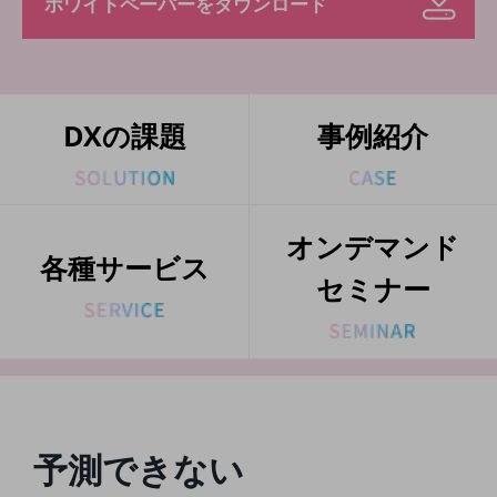
ホワイトペーパーをダウンロード
5G
IoT
AI
DXの課題
事例紹介
データ利活用
運用管理
業務支援・マーケティング
オンデマンド
各種サービス
災害対策・BCP
セミナー
課題・ニーズで探す
課題・ニーズで探すTOP
コミュニケーション・情報共有
マーケティング
業務効率化
予測できない
災害対策