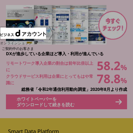
協賛
NTTドコモグループ
ログイン
オンラインショップ
ご契約中のお客さま
DXが進歩している企業ほど導入・利用が進んでいる
58.2
リモートワーク導入企業の割合は前年比倍以上
サービス別サポート情報
%
に
78.8
クラウドサービス利用は企業にとってもはや常
%
識に
総務省「令和2年通信利用動向調査」2020年8月より作成
ご契約中サービスの一元管理
ホワイトペーパーを
ダウンロードして続きを読む
Web明細(ビリングステーション)
Smart Data Platform