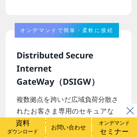
オンデマンドで簡単・柔軟に接続
Distributed Secure
Internet
GateWay（DSIGW）
複数拠点を跨いだ広域負荷分散さ
れたお客さま専用のセキュアな
資料
Internet GateWayをオンデマンド
オンデマンド
お問い合わせ
セミナー
ダウンロード
で提供するサービスです。