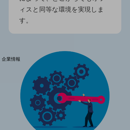
法人向けモバイルトップ
ィスと同等な環境を実現しま
はじめての方へ
サービス・商品を探す
す。
新規会員登録/ログインはこちら
100回線以上のお問い合わせ・お見積りはこちら
別ウィンドウで開きます
企業情報
企業情報TOP
会社案内
会社案内TOP
組織
沿革
社長からのご挨拶
事業拠点