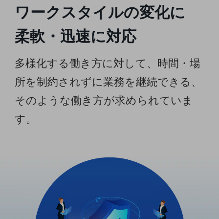
ワークスタイルの変化に
職場環境整備
地域共創・地方創生
柔軟・迅速に対応
セキュリティ対策
多様化する働き方に対して、時間・場
遠隔監視
所を制約されずに業務を継続できる、
顧客体験（CX）改善
自動化・省電化
そのような働き方が求められていま
人材不足解消
す。
業種・業態で探す
業種・業態で探すTOP
自治体
一次産業
医療・介護
観光