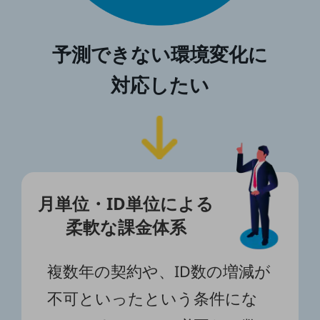
グループ会社
会社案内パンフレット
ニュースルーム
予測できない環境変化に
ニュースルームTOP
対応したい
ニュースリリース
地域からの発表
重要なお知らせ
お知らせ
社外からの評価実績
月単位・ID単位による
サステナビリティ
サステナビリティTOP
柔軟な課金体系
NTTドコモビジネスグループのサステナビリティ
複数年の契約や、ID数の増減が
サステナビリティ基本方針
不可といったという条件にな
サステナビリティレポート