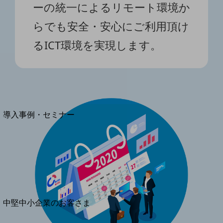
セキュリティ
ーの統一によるリモート環境か
運用保守・故障紛失サポート
らでも安全・安心にご利用頂け
回線・ネットワーク
るICT環境を実現します。
お手続き
別ウィンドウで開きます
サービスをご利用中のお客さま
導入事例・セミナー
導入事例TOP
最新の導入事例や注目の導入事例をご紹介します
セミナー
開催・出展する各種セミナー、イベント情報をご紹介します
別ウィンドウで開きます
中堅中小企業のお客さま
NTTドコモビジネスウォッチ