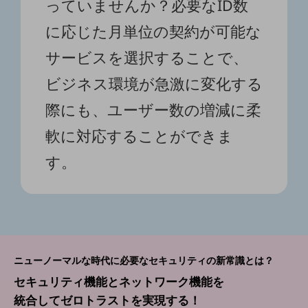
っていませんか？必要なID数
ダイバーシティ
経営情報
に応じた月単位の契約が可能な
経営情報TOP
サービスを選択することで、
業績
ビジネス環境が急激に変化する
決算公告
際にも、ユーザー数の増減に柔
電子公告
軟に対応することができま
基礎的電気通信役務損益明細表
採用情報
す。
採用情報TOP
新卒採用
経験者採用
障がい者採用
ニューノーマルな時代に必要なセキュリティの新常識とは？
人材育成制度
セキュリティ機能とネットワーク機能を
広告・協賛
広告
統合してゼロトラストを実現する！