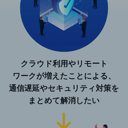
教育
モビリティ
製造・建設業
小売業
キーワードで探す
モバイルTOP
法人向けスマホ・携帯に関する、
クラウド利用やリモート
おすすめの機種、料金やサービスをご紹介
製品
ワークが増えたことによる、
製品TOP
ビジネス向けスマートフォン
通信遅延やセキュリティ
対策を
タフネススマートフォン
まとめて解消したい
データ通信製品
ドコモケータイ
5G対応ホームルーター