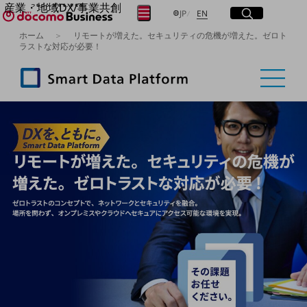
産業・地域DX/事業共創
サイト内検索
開く
日本語
English
メニュー
開く
JP
EN
OPEN HUB for Plural Futures
ホーム
リモートが増えた。セキュリティの危機が増えた。ゼロト
自律・分散・協調型社会の実現を目指し、
ラストな対応が必要！
フリーワードを入力して探す
「社会可能性」を探究・実装する事業共創エコシステムです。
OPEN HUB for Plural Futuresとは
イベント/ウェビナー
検索する
記事コンテンツ
プレイヤー(カタリスト/パートナー企業)
事例
Smart World
フリーワードでNTTドコモビジネスの
取り組みを検索
産業・地域DXプラットフォーマーとして
企業と地域が持続成長する社会を目指します
Smart City
Smart Education
Smart Healthcare
Smart Industry
Smart Mobility
Smart Worksite
生成AI(Generative AI)
地域の取り組み
地域社会を支える皆さまと地域課題の解決や