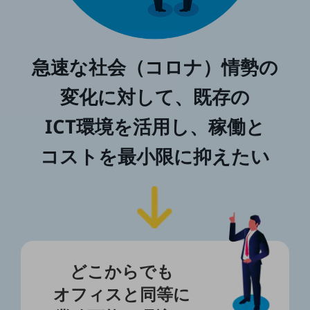
ビジネスお役立ち情報
旬な話題やお役立ち資料などDXの課題を
解決するヒントをお届けする記事サイト
新着記事
急速な社会（コロナ）情勢の
お役立ち資料ダウンロード
トレンド記事特集
変化に対して、既存の
IT用語集
中堅中小企業向け
ICT環境を活用し、稼働と
サービス・ソリューション
課題やニーズに合ったサービスをご紹介し、
コストを最小限に抑えたい
中堅中小企業のビジネスをサポート！
お悩みから見つける
お悩みから見つけるTOP
ネットワーク
モバイル・音声
バックオフィス
どこからでも
オフィスと
同等に
リモート・ハイブリッドワーク