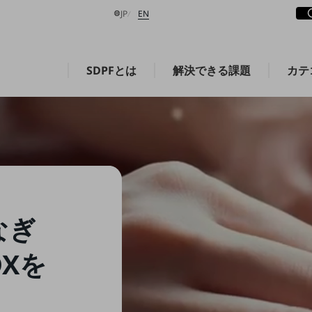
サ
開
日本語
English
JP
EN
SDPFとは
解決できる課題
カテ
検索する
なぎ
Xを