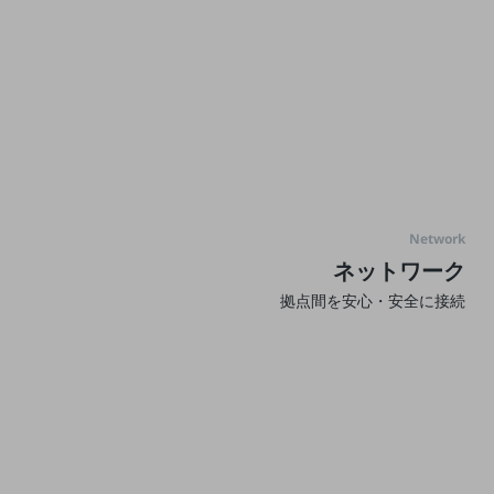
マーケティング
業務効率化
災害対策
職場環境整備
地域共創・地方創生
セキュリティ対策
Network
遠隔監視
ネットワーク
顧客体験（CX）改善
拠点間を安心・安全に接続
自動化・省電化
人材不足解消
業種・業態で探す
業種・業態で探すTOP
自治体