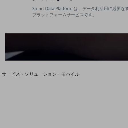
地域経済のさらなる活性化に取り組みます
自治体・地域社会との共創
Smart Data Platform は、データ利活用に必
LGPF(Local Government Platform)
プラットフォームサービスです。
別ウィンドウで開きます
サービス・ソリューション・モバイル
サービス・ソリューションTOP
DXに関する課題を解決する
サービス・ソリューションをご紹介
カテゴリーで探す
カテゴリーで探すTOP
ネットワーク・モバイル