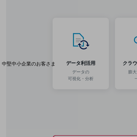
導入事例TOP
最新の導入事例や注目の導入事例をご紹介します
セミナー
開催・出展する各種セミナー、イベント情報をご紹介します
データ利活用
クラウ
中堅中小企業のお客さま
NTTドコモビジネスウォッチ
データの
膨大
ビジネスお役立ち情報
可視化・分析
旬な話題やお役立ち資料などDXの課題を
解決するヒントをお届けする記事サイト
新着記事
お役立ち資料ダウンロード
トレンド記事特集
IT用語集
中堅中小企業向け
サービス・ソリューション