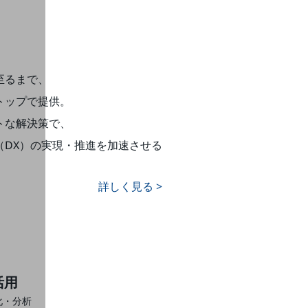
至るまで、
トップで提供。
トな解決策で、
DX）の
実現・推進を加速させる
詳しく見る >
活用
化・分析