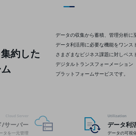
に
データの収集から蓄積、管理分析に
データ利活用に必要な機能をワンス
を集約した
さまざまなビジネス課題に対しベス
デジタルトランスフォーメーション（
ーム
プラットフォームサービスです。
Cloud Server
Utilization
ド/サーバー
データ利
ータを一元管理
データの可視