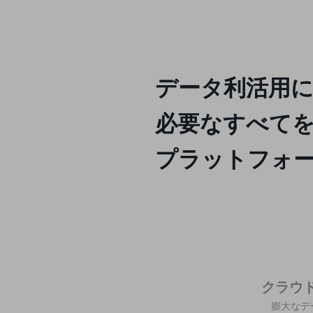
クラウド・データセンター
電話・映像コミュニケーション
セキュリティ
データ利活用
5G
IoT
必要なすべて
AI
プラットフォ
データ利活用
運用管理
業務支援・マーケティング
災害対策・BCP
課題・ニーズで探す
課題・ニーズで探すTOP
クラウ
コミュニケーション・情報共有
膨大なデ