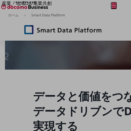
産業・地域DX/事業共創
メニュー
開く
OPEN HUB for Plural Futures
ホーム
Smart Data Platform
自律・分散・協調型社会の実現を目指し、
フリーワードを入力して探す
「社会可能性」を探究・実装する事業共創エコシステムです。
OPEN HUB for Plural Futuresとは
イベント/ウェビナー
記事コンテンツ
プレイヤー(カタリスト/パートナー企業)
事例
Smart World
フリーワードでNTTドコモビジネスの
取り組みを検索
産業・地域DXプラットフォーマーとして
企業と地域が持続成長する社会を目指します
Smart City
Smart Education
Smart Healthcare
データと価値をつ
Smart Industry
Smart Mobility
データ
ドリブンでD
Smart Worksite
生成AI(Generative AI)
地域の取り組み
実現する
地域社会を支える皆さまと地域課題の解決や