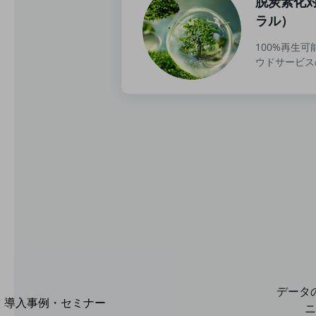
脱炭素化
home5Gプラン
ラル）
モバイルサービス
端末の一元管理
100%再生
ウドサービス
セキュリティ
運用保守・故障紛失サポート
回線・ネットワーク
お手続き
別ウィンドウで開きます
サービスをご利用中のお客さま
データ
導入事例・セミナー
ニ