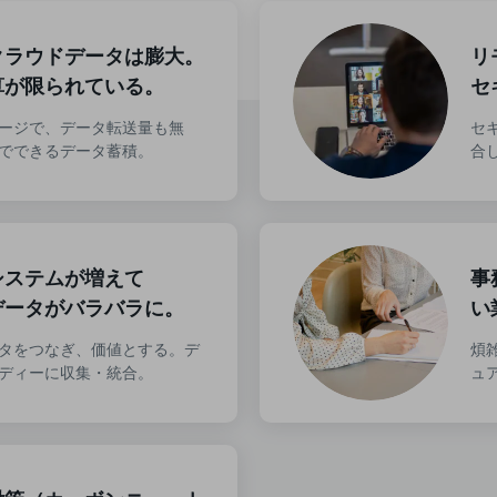
クラウドデータは膨大。
リ
算が限られている。
セ
ージで、データ転送量も無
セ
でできるデータ蓄積。
合
システムが増えて
事
データがバラバラに。
い
タをつなぎ、価値とする。デ
煩
ディーに収集・統合。
ュ