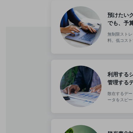
データ通信製品
預けたい
ドコモケータイ
でも、予
5G対応ホームルーター
無制限ストレ
通信モジュール製品
料。低コスト
衛星携帯電話
IOT完了済みメーカーブランド製品
料金
利用する
料金TOP
管理する
ドコモBiz データ無制限 ドコモ MAX ドコモ mini ドコモBiz かけ放題
散在するデー
ケータイプラン
ータをスピー
5Gデータプラス
データプラス
IoT向け回線料金