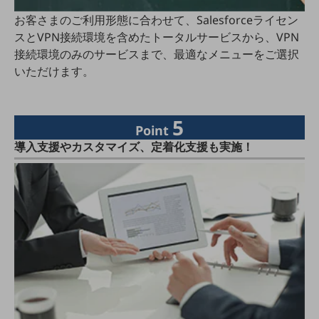
ダイバーシティ
お客さまのご利用形態に合わせて、Salesforceライセン
経営情報
スとVPN接続環境を含めたトータルサービスから、VPN
経営情報TOP
接続環境のみのサービスまで、最適なメニューをご選択
業績
いただけます。
決算公告
電子公告
5
Point
基礎的電気通信役務損益明細表
導入支援やカスタマイズ、定着化支援も実施！
採用情報
採用情報TOP
新卒採用
経験者採用
障がい者採用
人材育成制度
広告・協賛
広告