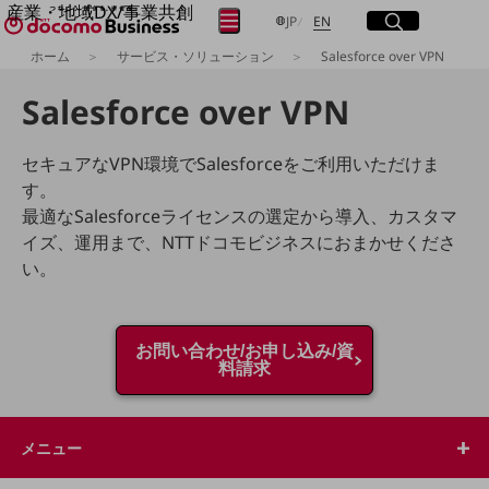
産業・地域DX/事業共創
サイト内検索
開く
日本語
English
メニュー
開く
JP
EN
OPEN HUB for Plural Futures
ホーム
サービス・ソリューション
Salesforce over VPN
自律・分散・協調型社会の実現を目指し、
フリーワードを入力して探す
「社会可能性」を探究・実装する事業共創エコシステムです。
Salesforce over VPN
OPEN HUB for Plural Futuresとは
イベント/ウェビナー
検索する
記事コンテンツ
セキュアなVPN環境でSalesforceをご利用いただけま
プレイヤー(カタリスト/パートナー企業)
す。
事例
最適なSalesforceライセンスの選定から導入、カスタマ
Smart World
フリーワードでNTTドコモビジネスの
イズ、運用まで、NTTドコモビジネスにおまかせくださ
取り組みを検索
産業・地域DXプラットフォーマーとして
い。
企業と地域が持続成長する社会を目指します
Smart City
Smart Education
Smart Healthcare
お問い合わせ/お申し込み/資
Smart Industry
料請求
Smart Mobility
Smart Worksite
生成AI(Generative AI)
地域の取り組み
メニュー
地域社会を支える皆さまと地域課題の解決や