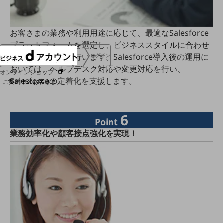
協賛
NTTドコモグループ
お客さまの業務や利用用途に応じて、最適なSalesforce
プラットフォームを選定し、ビジネススタイルに合わせ
たカスタマイズを行います。Salesforce導入後の運用に
ログイン
おいては、ヘルプデスク対応や変更対応を行い、
オンラインショップ
Salesforceの定着化を支援します。
ご契約中のお客さま
サービス別サポート情報
6
Point
業務効率化や顧客接点強化を実現！
ご契約中サービスの一元管理
Web明細(ビリングステーション)