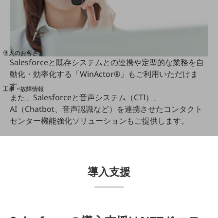
料金分析(ご利用料金管理サービス)
Web明細(My docomo)
個人のお客さま
Salesforceと既存システムとの連携や定型的な業務を自
NTTドコモ
動化・効率化する「WinActor®」もご利用いただけま
OCNなど
す。
工事・故障情報
また、Salesforceと音声システム（CTI）、
お客さまサポートサイト
AI（Chatbot、音声認識など）を連携させたコンタクト
SDPFナレッジセンター
センター機能強化ソリューションもご提供します。
NTTドコモ 通信障害情報
導入支援