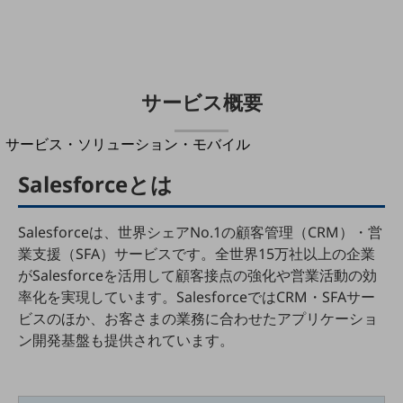
地域経済のさらなる活性化に取り組みます
自治体・地域社会との共創
LGPF(Local Government Platform)
別ウィンドウで開きます
サービス概要
サービス・ソリューション・モバイル
サービス・ソリューションTOP
Salesforceとは
DXに関する課題を解決する
サービス・ソリューションをご紹介
カテゴリーで探す
Salesforceは、世界シェアNo.1の顧客管理（CRM）・営
カテゴリーで探すTOP
業支援（SFA）サービスです。全世界15万社以上の企業
がSalesforceを活用して顧客接点の強化や営業活動の効
ネットワーク・モバイル
率化を実現しています。SalesforceではCRM・SFAサー
クラウド・データセンター
ビスのほか、お客さまの業務に合わせたアプリケーショ
ン開発基盤も提供されています。
電話・映像コミュニケーション
セキュリティ