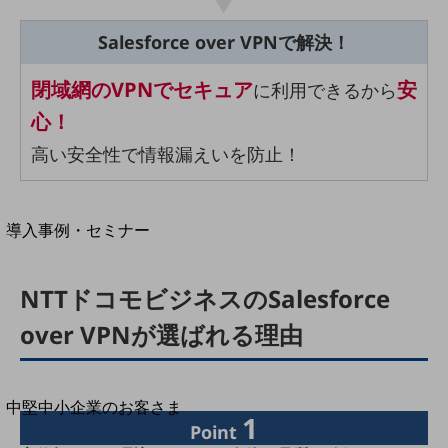
▶︎
セキュリティ
運用保守・故障紛失サポート
Salesforce over VPNで解決！
回線・ネットワーク
閉域網のVPNでセキュア
安
に利用できるから
お手続き
心！
高い安全性で情報漏えいを防止！
別ウィンドウで開きます
サービスをご利用中のお客さま
導入事例・セミナー
導入事例TOP
最新の導入事例や注目の導入事例をご紹介します
NTTドコモビジネスのSalesforce
セミナー
over VPNが選ばれる理由
開催・出展する各種セミナー、イベント情報をご紹介します
別ウィンドウで開きます
中堅中小企業のお客さま
1
NTTドコモビジネスウォッチ
Point