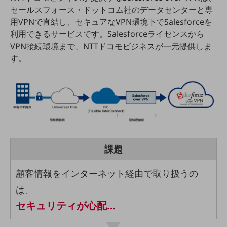
セールスフォース・ドットコム社のデータセンターと専
通信モジュール製品
用VPNで直結し、セキュアなVPN環境下でSalesforceを
利用できるサービスです。Salesforceライセンスから
衛星携帯電話
VPN接続環境まで、NTTドコモビジネスが一元提供しま
IOT完了済みメーカーブランド製品
す。
料金
料金TOP
ドコモBiz データ無制限 ドコモ MAX ドコモ mini ドコモBiz かけ放題
ケータイプラン
5Gデータプラス
課題
データプラス
IoT向け回線料金
顧客情報をインターネット経由で取り扱うの
は、
home5Gプラン
モバイルサービス
セキュリティが心配…
端末の一元管理