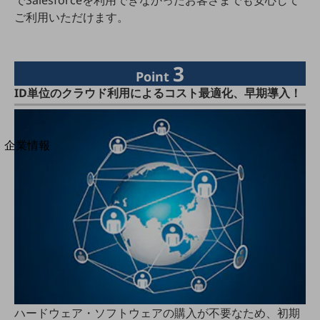
でSalesforceを利用できなかったお客さまでも安心して
法人向けモバイルトップ
ご利用いただけます。
はじめての方へ
サービス・商品を探す
新規会員登録/ログインはこちら
100回線以上のお問い合わせ・お見積りはこちら
3
Point
ID単位のクラウド利用によるコスト最適化、早期導入！
別ウィンドウで開きます
企業情報
企業情報TOP
会社案内
会社案内TOP
組織
沿革
社長からのご挨拶
事業拠点
ハードウェア・ソフトウェアの購入が不要なため、初期