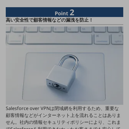
セキュリティ
2
Point
その他のお悩みはこちら
業界から見つける
高い安全性で顧客情報などの漏洩を防止！
業界から見つけるTOP
製造業
小売・卸売業
運輸業
建設業
地域産業
その他の業界はこちら
ゲーム感覚で見つける
ビジネスお悩み診断
NTTドコモビジネス
Salesforce over VPNは閉域網を利用するため、重要な
オンラインショップ
顧客情報などがインターネット上を流れることはありま
せん。社内の情報セキュリティポリシーにより、これま
モバイル・ICTサービスをオンラインで
相談・申し込みができるバーチャルショップ