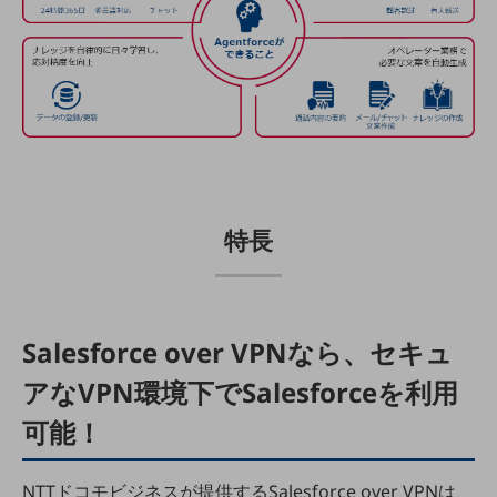
教育
モビリティ
製造・建設業
小売業
キーワードで探す
モバイルTOP
法人向けスマホ・携帯に関する、
特長
おすすめの機種、料金やサービスをご紹介
製品
製品TOP
ビジネス向けスマートフォン
Salesforce over VPNなら、セキュ
タフネススマートフォン
アなVPN環境下でSalesforceを利用
データ通信製品
可能！
ドコモケータイ
NTTドコモビジネスが提供するSalesforce over VPNは、
5G対応ホームルーター