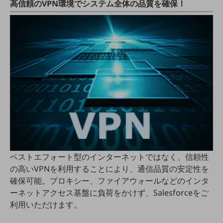
ビジネスお役立ち情報
高信頼のVPN環境でシステム全体の品質を確保！
旬な話題やお役立ち資料などDXの課題を
解決するヒントをお届けする記事サイト
新着記事
お役立ち資料ダウンロード
トレンド記事特集
IT用語集
中堅中小企業向け
サービス・ソリューション
課題やニーズに合ったサービスをご紹介し、
中堅中小企業のビジネスをサポート！
お悩みから見つける
お悩みから見つけるTOP
ネットワーク
ベストエフォート型のインターネットではなく、信頼性
の高いVPNを利用することにより、通信品質の安定性を
モバイル・音声
確保可能。プロキシー、ファイアウォールなどのインタ
バックオフィス
ーネットアクセス基盤に負荷をかけず、Salesforceをご
利用いただけます。
リモート・ハイブリッドワーク