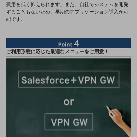
グループ会社
費用を低く抑えられます。また、自社でシステムを開発
することもないため、早期のアプリケーション導入が可
会社案内パンフレット
能です。
ニュースルーム
ニュースルームTOP
ニュースリリース
4
Point
地域からの発表
ご利用形態に応じた最適なメニューをご用意！
重要なお知らせ
お知らせ
社外からの評価実績
サステナビリティ
サステナビリティTOP
NTTドコモビジネスグループのサステナビリティ
サステナビリティ基本方針
サステナビリティレポート