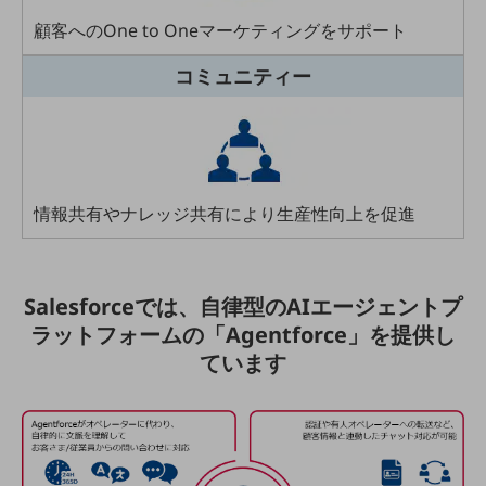
職場環境整備
顧客へのOne to Oneマーケティングをサポート
地域共創・地方創生
コミュニティー
セキュリティ対策
遠隔監視
顧客体験（CX）改善
情報共有やナレッジ共有により生産性向上を促進
自動化・省電化
人材不足解消
業種・業態で探す
業種・業態で探すTOP
Salesforceでは、自律型のAIエージェントプ
ラットフォームの「Agentforce」を提供し
自治体
ています
一次産業
医療・介護
観光