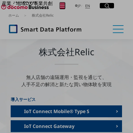
産業・地域DX/事業共創
サイト内検索
開く
日本語
English
メニュー
開く
JP
EN
OPEN HUB for Plural Futures
ホーム
株式会社Relic
自律・分散・協調型社会の実現を目指し、
フリーワードを入力して探す
「社会可能性」を探究・実装する事業共創エコシステムです。
OPEN HUB for Plural Futuresとは
イベント/ウェビナー
検索する
記事コンテンツ
プレイヤー(カタリスト/パートナー企業)
株式会社Relic
事例
Smart World
フリーワードでNTTドコモビジネスの
取り組みを検索
産業・地域DXプラットフォーマーとして
企業と地域が持続成長する社会を目指します
無人店舗の遠隔運用・監視を通じて、
Smart City
人手不足の解消と新たな買い物体験を実現
Smart Education
Smart Healthcare
Smart Industry
導入サービス
Smart Mobility
Smart Worksite
IoT Connect Mobile® Type S
生成AI(Generative AI)
地域の取り組み
IoT Connect Gateway
地域社会を支える皆さまと地域課題の解決や