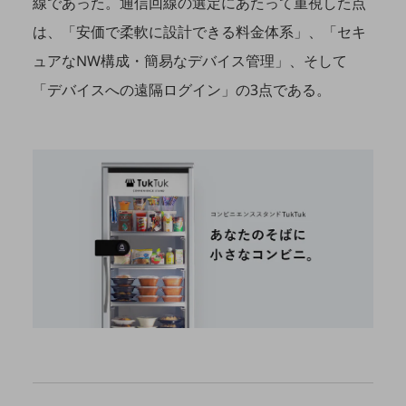
線であった。通信回線の選定にあたって重視した点
教育
は、「安価で柔軟に設計できる料金体系」、「セキ
モビリティ
ュアなNW構成・簡易なデバイス管理」、そして
製造・建設業
「デバイスへの遠隔ログイン」の3点である。
小売業
キーワードで探す
モバイルTOP
法人向けスマホ・携帯に関する、
おすすめの機種、料金やサービスをご紹介
製品
製品TOP
ビジネス向けスマートフォン
タフネススマートフォン
データ通信製品
ドコモケータイ
5G対応ホームルーター