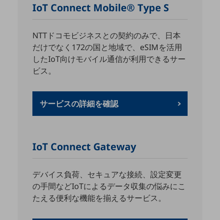
ダイバーシティ
IoT Connect Mobile® Type S
経営情報
経営情報TOP
NTTドコモビジネスとの契約のみで、日本
業績
だけでなく172の国と地域で、eSIMを活用
したIoT向けモバイル通信が利用できるサー
決算公告
ビス。
電子公告
基礎的電気通信役務損益明細表
サービスの詳細を確認
採用情報
採用情報TOP
新卒採用
IoT Connect Gateway
経験者採用
障がい者採用
デバイス負荷、セキュアな接続、設定変更
の手間などIoTによるデータ収集の悩みにこ
人材育成制度
たえる便利な機能を揃えるサービス。
広告・協賛
広告