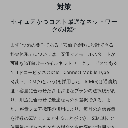
対策
通信モジュール製品
セキュアかつコスト最適なネットワー
衛星携帯電話
クの検討
IOT完了済みメーカーブランド製品
料金
料金TOP
まず1つめの要件である「安価で柔軟に設計できる
ドコモBiz データ無制限 ドコモ MAX ドコモ mini ドコモBiz かけ放題
料金体系」については、安価でスモールスタートが
可能なIoT向けモバイルネットワークサービスである
ケータイプラン
NTTドコモビジネスのIoT Connect Mobile Type
5Gデータプラス
S(以下、ICM(S)という)を採用した。ICM(S)は通信頻
データプラス
度・容量に合わせたさまざまなプランの選択肢があ
IoT向け回線料金
り、用途に合わせて最適なものを選択できる。ま
home5Gプラン
た、容量シェア機能の併用により、毎月の通信容量
モバイルサービス
を複数のSIMでシェアすることができ、SIM単位で
端末の一元管理
使用量にばらつきがある場合でも効率的に利用でき