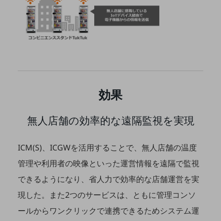
セキュリティ
その他のお悩みはこちら
業界から見つける
業界から見つけるTOP
製造業
小売・卸売業
効果
運輸業
建設業
無人店舗の効率的な遠隔監視を実現
地域産業
ICM(S)、ICGWを活用することで、無人店舗の温度
その他の業界はこちら
ゲーム感覚で見つける
管理や利用者の映像といった運営情報を遠隔で監視
ビジネスお悩み診断
できるようになり、省人力で効率的な店舗運営を実
NTTドコモビジネス
オンラインショップ
現した。また2つのサービスは、ともに管理コンソ
ールからワンクリックで連携できるためシステム運
モバイル・ICTサービスをオンラインで
相談・申し込みができるバーチャルショップ