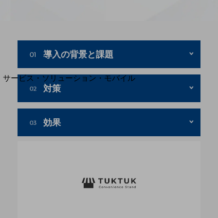
地域経済のさらなる活性化に取り組みます
自治体・地域社会との共創
LGPF(Local Government Platform)
別ウィンドウで開きます
導入の背景と課題
サービス・ソリューション・モバイル
対策
サービス・ソリューションTOP
DXに関する課題を解決する
サービス・ソリューションをご紹介
効果
カテゴリーで探す
カテゴリーで探すTOP
ネットワーク・モバイル
クラウド・データセンター
電話・映像コミュニケーション
セキュリティ