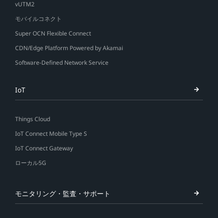
vUTM2
モバイルコネクト
Super OCN Flexible Connect
CDN/Edge Platform Powered by Akamai
Software-Defined Network Service
IoT
Things Cloud
IoT Connect Mobile Type S
IoT Connect Gateway
ローカル5G
モニタリング・監査・サポート