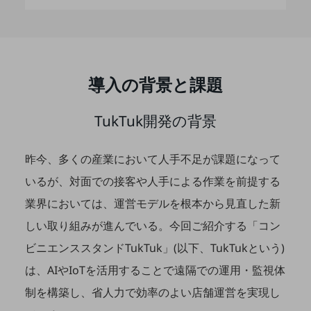
5G
IoT
AI
導入の背景と課題
データ利活用
運用管理
TukTuk開発の背景
業務支援・マーケティング
昨今、多くの産業において人手不足が課題になって
災害対策・BCP
課題・ニーズで探す
いるが、対面での接客や人手による作業を前提する
課題・ニーズで探すTOP
業界においては、運営モデルを根本から見直した新
コミュニケーション・情報共有
しい取り組みが進んでいる。今回ご紹介する「コン
マーケティング
ビニエンススタンドTukTuk」(以下、TukTukという)
は、AIやIoTを活用することで遠隔での運用・監視体
業務効率化
制を構築し、省人力で効率のよい店舗運営を実現し
災害対策