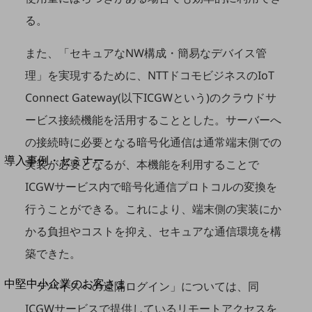
セキュリティ
る。
運用保守・故障紛失サポート
また、「セキュアなNW構成・簡易なデバイス管
回線・ネットワーク
お手続き
理」を実現するために、NTTドコモビジネスのIoT
Connect Gateway(以下ICGWという)のクラウドサ
ービス接続機能を活用することとした。サーバーへ
の接続時に必要となる暗号化通信は通常端末側での
別ウィンドウで開きます
サービスをご利用中のお客さま
導入事例・セミナー
実装が必要となるが、本機能を利用することで
導入事例TOP
ICGWサービス内で暗号化通信プロトコルの変換を
最新の導入事例や注目の導入事例をご紹介します
行うことができる。これにより、端末側の実装にか
セミナー
かる負担やコストを抑え、セキュアな通信環境を構
開催・出展する各種セミナー、イベント情報をご紹介します
築できた。
別ウィンドウで開きます
中堅中小企業のお客さま
「デバイスへの遠隔ログイン」については、同
NTTドコモビジネスウォッチ
ICGWサービスで提供しているリモートアクセスを