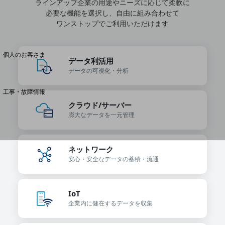
ラインアップ
企業の用途やニーズに応じて柔軟に
必要な機能を選択し、自由に組み合わせて
ワンストップでご利用いただけます
料金分析(ご利用料金管理サービス)
Web明細(My docomo)
個人のお客さま
データ利活用
NTTドコモ
データの
可視化・分析
OCNなど
工事・故障情報
お客さまサポートサイト
クラウド/サーバー
膨大なデータを
一元管理
SDPFナレッジセンター
NTTドコモ 通信障害情報
ネットワーク
安心・安全なデータの
蓄積・流通
IoT
企業内に健在する
データを収集