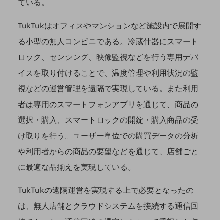
ている。
職場環境整備
TukTukはオフィスやマンションなど施設内で展開す
地域共創・地方創生
る小型の無人コンビニである。冷蔵什器にスマート
セキュリティ対策
ロック、センシング、映像監視などを行う専用デバ
遠隔監視
イスを取り付けることで、温度管理や利用状況の監
顧客体験（CX）改善
視などの運営管理を遠隔で実現している。また利用
自動化・省電化
者は専用のスマートフォンアプリを通じて、商品の
人材不足解消
選択・購入、スマートロックの開錠・購入商品の受
業種・業態で探す
け取りを行う。ユーザー単位での購買データの分析
業種・業態で探すTOP
や利用者からの商品の要望などを通じて、店舗ごと
自治体
に最適な品揃えを実現している。
一次産業
TukTukの遠隔運営を実現する上で必要となったの
医療・介護
は、無人店舗とクラウドシステムを接続する通信回
観光