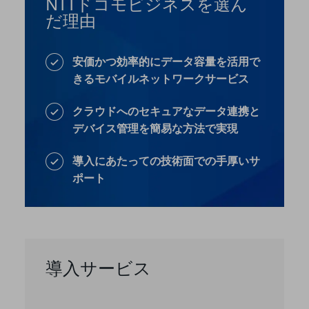
NTTドコモビジネスを選ん
グループ会社
だ理由
会社案内パンフレット
ニュースルーム
ニュースルームTOP
安価かつ効率的にデータ容量を活用で
きるモバイルネットワークサービス
ニュースリリース
地域からの発表
クラウドへのセキュアなデータ連携と
デバイス管理を簡易な方法で実現
重要なお知らせ
お知らせ
導入にあたっての技術面での手厚いサ
ポート
社外からの評価実績
サステナビリティ
サステナビリティTOP
NTTドコモビジネスグループのサステナビリティ
導入サービス
サステナビリティ基本方針
サステナビリティレポート