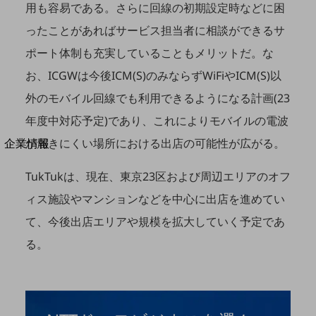
用も容易である。さらに回線の初期設定時などに困
法人向けモバイルトップ
はじめての方へ
ったことがあればサービス担当者に相談ができるサ
サービス・商品を探す
新規会員登録/ログインはこちら
ポート体制も充実していることもメリットだ。な
100回線以上のお問い合わせ・お見積りはこちら
お、ICGWは今後ICM(S)のみならずWiFiやICM(S)以
外のモバイル回線でも利用できるようになる計画(23
年度中対応予定)であり、これによりモバイルの電波
別ウィンドウで開きます
企業情報
が届きにくい場所における出店の可能性が広がる。
企業情報TOP
会社案内
TukTukは、現在、東京23区および周辺エリアのオフ
会社案内TOP
ィス施設やマンションなどを中心に出店を進めてい
組織
て、今後出店エリアや規模を拡大していく予定であ
沿革
る。
社長からのご挨拶
事業拠点