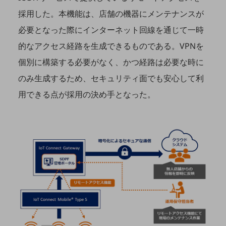
ビジネスお役立ち情報
採用した。本機能は、店舗の機器にメンテナンスが
旬な話題やお役立ち資料などDXの課題を
必要となった際にインターネット回線を通じて一時
解決するヒントをお届けする記事サイト
新着記事
的なアクセス経路を生成できるものである。VPNを
お役立ち資料ダウンロード
トレンド記事特集
個別に構築する必要がなく、かつ経路は必要な時に
IT用語集
中堅中小企業向け
のみ生成するため、セキュリティ面でも安心して利
サービス・ソリューション
用できる点が採用の決め手となった。
課題やニーズに合ったサービスをご紹介し、
中堅中小企業のビジネスをサポート！
お悩みから見つける
お悩みから見つけるTOP
ネットワーク
モバイル・音声
バックオフィス
リモート・ハイブリッドワーク