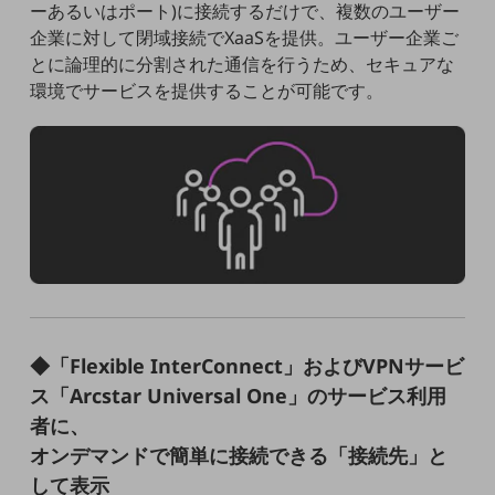
ーあるいはポート)に接続するだけで、複数のユーザー
職場環境整備
企業に対して閉域接続でXaaSを提供。ユーザー企業ご
地域共創・地方創生
とに論理的に分割された通信を行うため、セキュアな
環境でサービスを提供することが可能です。
セキュリティ対策
遠隔監視
顧客体験（CX）改善
自動化・省電化
人材不足解消
業種・業態で探す
業種・業態で探すTOP
自治体
◆「Flexible InterConnect」およびVPNサービ
一次産業
ス「Arcstar Universal One」のサービス利用
者に、
医療・介護
オンデマンドで簡単に接続できる「接続先」と
観光
して表示