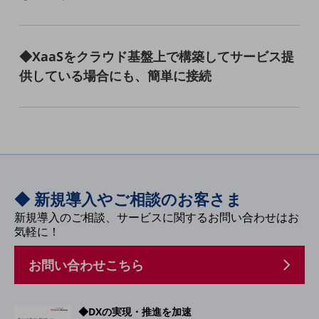
教育
モビリティ
◆XaaSをクラウド基盤上で構築してサービス提
製造・建設業
供している場合にも、簡単に接続
小売業
キーワードで探す
モバイルTOP
法人向けスマホ・携帯に関する、
おすすめの機種、料金やサービスをご紹介
製品
製品TOP
◆ 新規導入やご相談のお客さま
ビジネス向けスマートフォン
新規導入のご相談、サービスに関するお問い合わせはお
気軽に！
タフネススマートフォン
お問い合わせこちら
データ通信製品
ドコモケータイ
◆DXの実現・推進を加速
5G対応ホームルーター