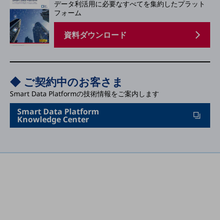
データ利活用に必要なすべてを集約したプラット
フォーム
通信モジュール製品
資料ダウンロード
衛星携帯電話
IOT完了済みメーカーブランド製品
料金
料金TOP
◆ ご契約中のお客さま
ドコモBiz データ無制限 ドコモ MAX ドコモ mini ドコモBiz かけ放題
Smart Data Platformの技術情報をご案内します
ケータイプラン
Smart Data Platform
Knowledge Center
5Gデータプラス
データプラス
IoT向け回線料金
home5Gプラン
モバイルサービス
端末の一元管理