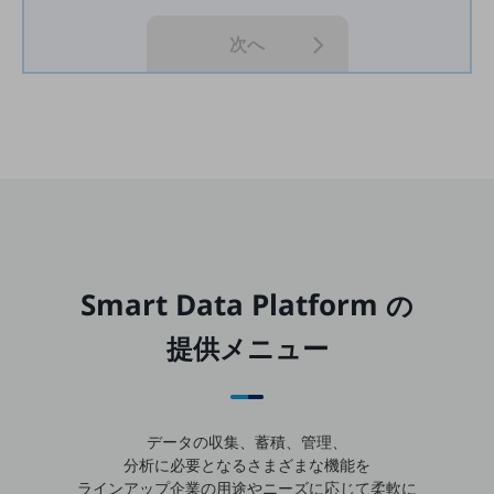
セキュリティ
次へ
その他のお悩みはこちら
業界から見つける
業界から見つけるTOP
製造業
小売・卸売業
運輸業
建設業
Smart Data Platform
の
地域産業
提供メニュー
その他の業界はこちら
ゲーム感覚で見つける
ビジネスお悩み診断
NTTドコモビジネス
オンラインショップ
データの収集、蓄積、管理、
分析に必要となるさまざまな機能を
モバイル・ICTサービスをオンラインで
ラインアップ
企業の用途やニーズに応じて柔軟に
相談・申し込みができるバーチャルショップ