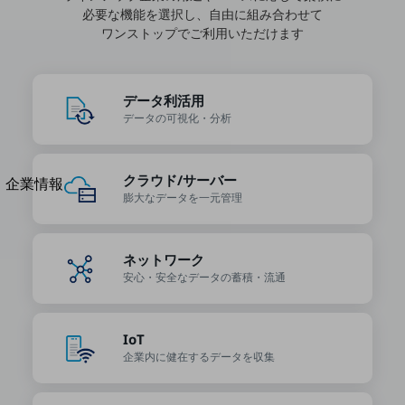
必要な機能を選択し、自由に組み合わせて
法人向けモバイルトップ
はじめての方へ
ワンストップでご利用いただけます
サービス・商品を探す
新規会員登録/ログインはこちら
100回線以上のお問い合わせ・お見積りはこちら
データ利活用
データの
可視化・分析
別ウィンドウで開きます
クラウド/サーバー
企業情報
膨大なデータを
一元管理
企業情報TOP
会社案内
会社案内TOP
ネットワーク
組織
安心・安全なデータの
蓄積・流通
沿革
IoT
社長からのご挨拶
企業内に健在する
データを収集
事業拠点