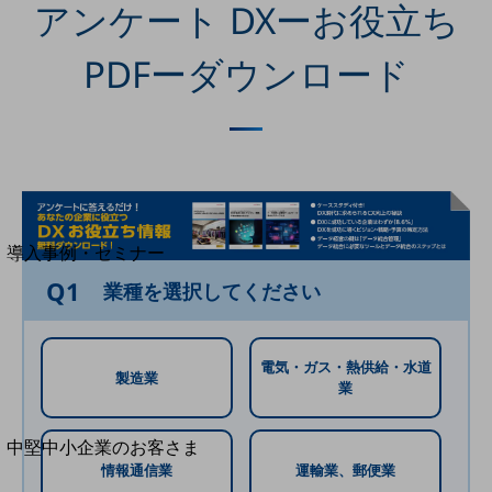
セキュリティ
アンケート DXーお役立ち
運用保守・故障紛失サポート
PDFーダウンロード
回線・ネットワーク
お手続き
別ウィンドウで開きます
サービスをご利用中のお客さま
導入事例・セミナー
導入事例TOP
Q1
業種を選択してください
最新の導入事例や注目の導入事例をご紹介します
セミナー
電気・ガス・熱供給・水道
開催・出展する各種セミナー、イベント情報をご紹介します
製造業
業
別ウィンドウで開きます
中堅中小企業のお客さま
NTTドコモビジネスウォッチ
情報通信業
運輸業、郵便業