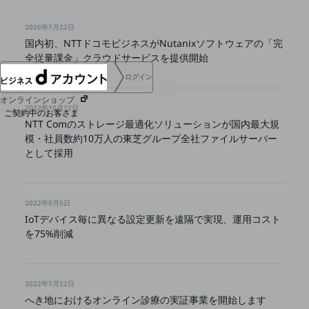
協賛
NTTドコモグループ
2026年7月22日
国内初、NTTドコモビジネスがNutanixソフトウェアの「完
全従量課金」クラウドサービスを提供開始
ログイン
オンラインショップ
2022年10月12日
ご契約中のお客さま
NTT Comのストレージ最適化ソリューションが国内最大規
模・社員数約10万人の東芝グループ全社ファイルサーバー
サービス別サポート情報
として採用
2022年9月5日
ご契約中サービスの一元管理
IoTデバイス毎に異なる設定更新を遠隔で実現、運用コスト
を75%削減
Web明細(ビリングステーション)
2022年7月22日
へき地におけるオンライン診療の実証事業を開始します