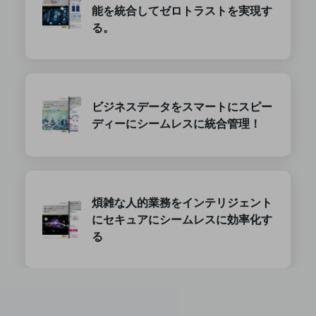
ダイバーシティ
能を統合してゼロトラストを実現す
経営情報
る。
経営情報TOP
業績
決算公告
ビジネスデータをスマートにスピー
電子公告
ディーにシームレスに統合管理！
基礎的電気通信役務損益明細表
採用情報
採用情報TOP
新卒採用
煩雑な人的業務をインテリジェント
にセキュアにシームレスに効率化す
経験者採用
る
障がい者採用
人材育成制度
広告・協賛
広告