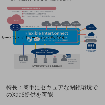
地域経済のさらなる活性化に取り組みます
自治体・地域社会との共創
LGPF(Local Government Platform)
別ウィンドウで開きます
サービス・ソリューション・モバイル
サービス・ソリューションTOP
DXに関する課題を解決する
サービス・ソリューションをご紹介
カテゴリーで探す
カテゴリーで探すTOP
ネットワーク・モバイル
クラウド・データセンター
特長：簡単にセキュアな閉鎖環境で
電話・映像コミュニケーション
のXaaS提供を可能
セキュリティ