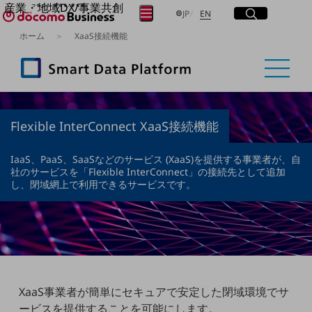
産業・地域DX/事業共創
サイト内検索
開く
日本語
English
メニュー
開く
JP
EN
OPEN HUB for Plural Futures
ホーム
XaaS接続機能
自律・分散・協調型社会の実現を目指し、
フリーワードを入力して探す
「社会可能性」を探究・実装する事業共創エコシステムです。
OPEN HUB for Plural Futuresとは
イベント/ウェビナー
検索する
記事コンテンツ
プレイヤー(カタリスト/パートナー企業)
事例
Flexible InterConnect XaaS接続機能
Smart World
フリーワードでNTTドコモビジネスの
取り組みを検索
IaaS、PaaS、SaaSなどのサービス (XaaS)を提供する事業者が、自
産業・地域DXプラットフォーマーとして
社のサービスを「Flexible InterConnect」の接続先として追加
企業と地域が持続成長する社会を目指します
し、閉域網上で利用できるサービスです。
Smart City
Smart Education
Smart Healthcare
Smart Industry
Smart Mobility
Smart Worksite
生成AI(Generative AI)
地域の取り組み
XaaS事業者が簡単にセキュアで安定した閉域環境でサ
地域社会を支える皆さまと地域課題の解決や
ービスを提供することを可能にします。