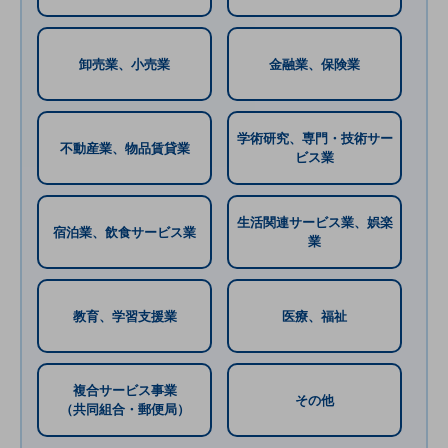
ビジネスお役立ち情報
旬な話題やお役立ち資料などDXの課題を
解決するヒントをお届けする記事サイト
卸売業、小売業
金融業、保険業
新着記事
お役立ち資料ダウンロード
トレンド記事特集
IT用語集
学術研究、専門・技術サー
不動産業、物品賃貸業
中堅中小企業向け
ビス業
サービス・ソリューション
課題やニーズに合ったサービスをご紹介し、
生活関連サービス業、娯楽
中堅中小企業のビジネスをサポート！
宿泊業、飲食サービス業
業
お悩みから見つける
お悩みから見つけるTOP
ネットワーク
教育、学習支援業
医療、福祉
モバイル・音声
バックオフィス
複合サービス事業
その他
（共同組合・郵便局）
リモート・ハイブリッドワーク