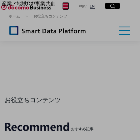
産業・地域DX/事業共創
サイト内検索
開く
日本語
English
メニュー
開く
JP
EN
OPEN HUB for Plural Futures
ホーム
お役立ちコンテンツ
自律・分散・協調型社会の実現を目指し、
フリーワードを入力して探す
「社会可能性」を探究・実装する事業共創エコシステムです。
OPEN HUB for Plural Futuresとは
イベント/ウェビナー
検索する
記事コンテンツ
プレイヤー(カタリスト/パートナー企業)
事例
Smart World
フリーワードでNTTドコモビジネスの
取り組みを検索
産業・地域DXプラットフォーマーとして
企業と地域が持続成長する社会を目指します
Smart City
Smart Education
Smart Healthcare
お役立ちコンテンツ
Smart Industry
Smart Mobility
Smart Worksite
生成AI(Generative AI)
地域の取り組み
おすすめ記事
地域社会を支える皆さまと地域課題の解決や