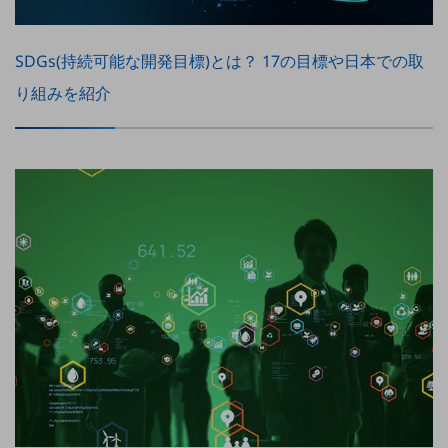
職場環境整備
地域共創・地方創生
SDGs(持続可能な開発目標)とは？ 17の目標や日本での取
セキュリティ対策
り組みを紹介
遠隔監視
顧客体験（CX）改善
自動化・省電化
人材不足解消
業種・業態で探す
業種・業態で探すTOP
自治体
一次産業
医療・介護
観光