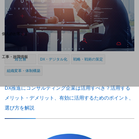
料金分析(ご利用料金管理サービス)
Web明細(My docomo)
個人のお客さま
NTTドコモ
OCNなど
工事・故障情報
経営層
DX・デジタル化
戦略・戦術の策定
お客さまサポートサイト
組織変革・体制構築
SDPFナレッジセンター
NTTドコモ 通信障害情報
DX推進にコンサルティング企業は活用すべき？活用する
メリット・デメリット、有効に活用するためのポイント、
選び方を解説