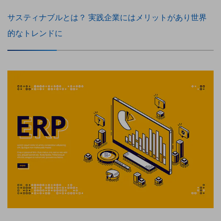
教育
サスティナブルとは？ 実践企業にはメリットがあり世界
モビリティ
的なトレンドに
製造・建設業
小売業
キーワードで探す
モバイルTOP
法人向けスマホ・携帯に関する、
おすすめの機種、料金やサービスをご紹介
製品
製品TOP
ビジネス向けスマートフォン
タフネススマートフォン
データ通信製品
ドコモケータイ
5G対応ホームルーター