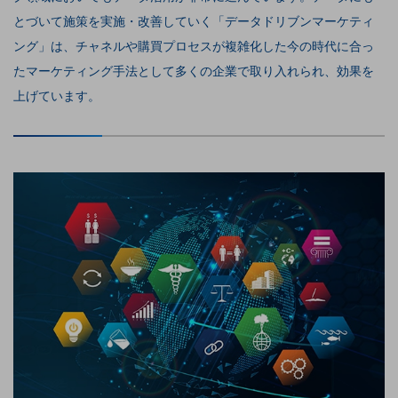
5G
とづいて施策を実施・改善していく「データドリブンマーケティ
IoT
ング」は、チャネルや購買プロセスが複雑化した今の時代に合っ
たマーケティング手法として多くの企業で取り入れられ、効果を
AI
上げています。
データ利活用
運用管理
業務支援・マーケティング
災害対策・BCP
課題・ニーズで探す
課題・ニーズで探すTOP
コミュニケーション・情報共有
マーケティング
業務効率化
災害対策