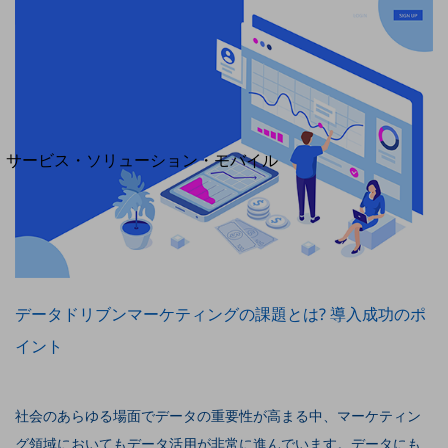
地域経済のさらなる活性化に取り組みます
自治体・地域社会との共創
LGPF(Local Government Platform)
別ウィンドウで開きます
サービス・ソリューション・モバイル
サービス・ソリューションTOP
DXに関する課題を解決する
サービス・ソリューションをご紹介
カテゴリーで探す
カテゴリーで探すTOP
データドリブンマーケティングの課題とは? 導入成功のポ
ネットワーク・モバイル
イント
クラウド・データセンター
電話・映像コミュニケーション
社会のあらゆる場面でデータの重要性が高まる中、マーケティン
セキュリティ
グ領域においてもデータ活用が非常に進んでいます。データにも