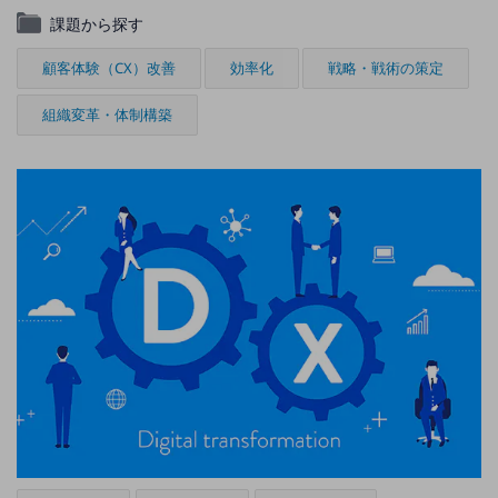
ビジネスお役立ち情報
課題から探す
旬な話題やお役立ち資料などDXの課題を
解決するヒントをお届けする記事サイト
顧客体験（CX）改善
効率化
戦略・戦術の策定
新着記事
お役立ち資料ダウンロード
組織変革・体制構築
トレンド記事特集
IT用語集
中堅中小企業向け
サービス・ソリューション
課題やニーズに合ったサービスをご紹介し、
中堅中小企業のビジネスをサポート！
お悩みから見つける
お悩みから見つけるTOP
ネットワーク
モバイル・音声
バックオフィス
リモート・ハイブリッドワーク