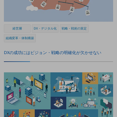
ダイバーシティ
経営情報
経営情報TOP
業績
経営層
DX・デジタル化
戦略・戦術の策定
決算公告
組織変革・体制構築
電子公告
基礎的電気通信役務損益明細表
DXの成功にはビジョン・戦略の明確化が欠かせない
採用情報
採用情報TOP
新卒採用
経験者採用
障がい者採用
人材育成制度
広告・協賛
広告