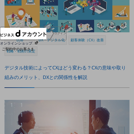
協賛
NTTドコモグループ
ログイン
LOB
DX・デジタル化
顧客体験（CX）改善
オンラインショップ
ご契約中のお客さま
戦略・戦術の策定
サービス別サポート情報
デジタル技術によってCXはどう変わる？CXの意味や取り
組みのメリット、DXとの関係性を解説
ご契約中サービスの一元管理
Web明細(ビリングステーション)