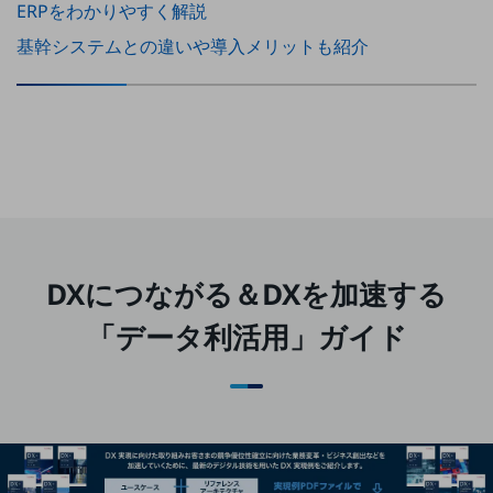
ERPをわかりやすく解説
通信モジュール製品
基幹システムとの違いや導入メリットも紹介
衛星携帯電話
IOT完了済みメーカーブランド製品
料金
料金TOP
ドコモBiz データ無制限 ドコモ MAX ドコモ mini ドコモBiz かけ放題
ケータイプラン
DXにつながる＆DXを加速する
5Gデータプラス
データプラス
「データ利活用」ガイド
IoT向け回線料金
home5Gプラン
モバイルサービス
端末の一元管理