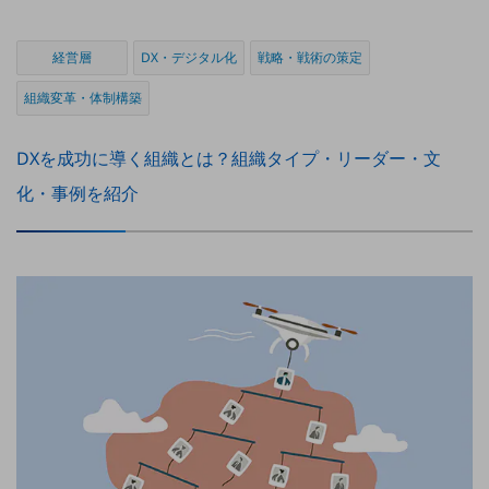
グループ会社
会社案内パンフレット
経営層
DX・デジタル化
戦略・戦術の策定
ニュースルーム
ニュースルームTOP
組織変革・体制構築
ニュースリリース
DXを成功に導く組織とは？組織タイプ・リーダー・文
地域からの発表
化・事例を紹介
重要なお知らせ
お知らせ
社外からの評価実績
サステナビリティ
サステナビリティTOP
NTTドコモビジネスグループのサステナビリティ
サステナビリティ基本方針
サステナビリティレポート