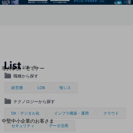
セキュリティ
運用保守・故障紛失サポート
回線・ネットワーク
お手続き
別ウィンドウで開きます
サービスをご利用中のお客さま
記事一覧
導入事例・セミナー
導入事例TOP
職種から探す
最新の導入事例や注目の導入事例をご紹介します
経営層
LOB
情シス
セミナー
テクノロジーから探す
開催・出展する各種セミナー、イベント情報をご紹介します
DX・デジタル化
インフラ構築・運用
クラウド
別ウィンドウで開きます
中堅中小企業のお客さま
セキュリティ
データ活用
NTTドコモビジネスウォッチ