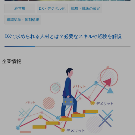
法人向けモバイルトップ
経営層
DX・デジタル化
戦略・戦術の策定
はじめての方へ
サービス・商品を探す
組織変革・体制構築
新規会員登録/ログインはこちら
100回線以上のお問い合わせ・お見積りはこちら
DXで求められる人材とは？必要なスキルや経験を解説
別ウィンドウで開きます
企業情報
企業情報TOP
会社案内
会社案内TOP
組織
沿革
社長からのご挨拶
事業拠点