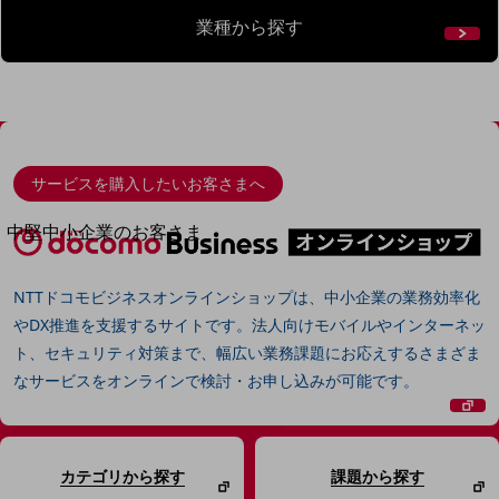
導入事例TOP
業種から探す
最新の導入事例や注目の導入事例をご紹介します
セミナー
開催・出展する各種セミナー、イベント情報をご紹介します
サービスを購入したいお客さまへ
中堅中小企業のお客さま
NTTドコモビジネスウォッチ
ビジネスお役立ち情報
NTTドコモビジネスオンラインショップは、中小企業の業務効率化
旬な話題やお役立ち資料などDXの課題を
やDX推進を支援するサイトです。法人向けモバイルやインターネッ
解決するヒントをお届けする記事サイト
ト、セキュリティ対策まで、幅広い業務課題にお応えするさまざま
新着記事
なサービスをオンラインで検討・お申し込みが可能です。
お役立ち資料ダウンロード
トレンド記事特集
IT用語集
中堅中小企業向け
サービス・ソリューション
カテゴリから探す
課題から探す