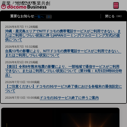
産業・地域DX/事業共創
メニュ
開く
OPEN HUB for Plural Futures
閉じる
重要なお知らせ
閉じる
一覧へ
自律・分散・協調型社会の実現を目指し、
フリーワードを入力して探す
「社会可能性」を探究・実装する事業共創エコシステムです。
2026年8月7日 11:28掲載
OPEN HUB for Plural Futuresとは
沖縄・鹿児島エリアでNTTドコモの携帯電話サービスがご利用できない、ま
イベント/ウェビナー
たはご利用しづらい状況に伴うJAPANローミング(フルローミング方式)の提
供について
記事コンテンツ
プレイヤー(カタリスト/パートナー企業)
2026年8月7日 10:32掲載
事例
台風13号の影響により、NTTドコモの携帯電話サービスがご利用できない、
またはご利用しづらい状況について
Smart World
フリーワードでNTTドコモビジネスの
2026年8月5日 09:25掲載
取り組みを検索
産業・地域DXプラットフォーマーとして
【復旧】令和8年熊本地震の影響により、一部地域で通信サービスがご利用
できない、またはご利用しづらい状況について（第19報： 8月5日9時00分時
企業と地域が持続成長する社会を目指します
点）
Smart City
Smart Education
2026年7月13日 10:00掲載
【ご注意ください】ドコモの3Gサービス終了後における各端末の通信設定に
Smart Healthcare
ついて
Smart Industry
Smart Mobility
ドコモの3Gサービス終了に伴うご案内
2026年7月13日 10:00掲載
Smart Worksite
生成AI(Generative AI)
地域の取り組み
地域社会を支える皆さまと地域課題の解決や