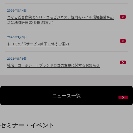
ニュースリリース
2026年8月4日
地域からの発表
つがる総合病院とNTTドコモビジネス、院内モバイル環境整備を起
点に地域医療DXを推進(東北)
重要なお知らせ
2026年3月3日
お知らせ
ドコモの3Gサービス終了に伴うご案内
社外からの評価実績
サステナビリティ
2025年5月9日
サステナビリティTOP
社名、コーポレートブランドロゴの変更に関するお知らせ
NTTドコモビジネスグループのサステナビリティ
サステナビリティ基本方針
ニュース一覧
サステナビリティレポート
ダイバーシティ
経営情報
経営情報TOP
セミナー・イベント
業績