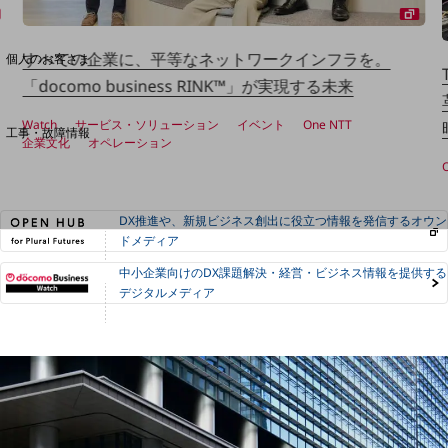
料金分析(ご利用料金管理サービス)
Web明細(My docomo)
すべての企業に、平等なネットワークインフラを。
個人のお客さま
NTTドコモ
「docomo business RINK™」が実現する未来
OCNなど
Watch
サービス・ソリューション
イベント
One NTT
工事・故障情報
企業文化
オペレーション
お客さまサポートサイト
SDPFナレッジセンター
NTTドコモ 通信障害情報
DX推進や、新規ビジネス創出に役立つ情報を発信するオウン
ドメディア
中小企業向けのDX課題解決・経営・ビジネス情報を提供する
デジタルメディア