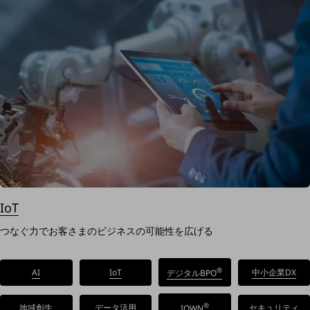
一次産業
医療・介護
観光
教育
モビリティ
製造・建設業
小売業
キーワードで探す
モバイルTOP
IoT
法人向けスマホ・携帯に関する、
おすすめの機種、料金やサービスをご紹介
つなぐ力でお客さまのビジネスの可能性を広げる
製品
製品TOP
®
AI
IoT
中小企業DX
デジタルBPO
ビジネス向けスマートフォン
タフネススマートフォン
®
地域創生
データ活用
セキュリティ
IOWN