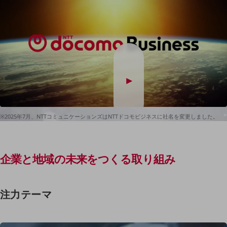
マーケティング
業務効率化
災害対策
職場環境整備
地域共創・地方創生
セキュリティ対策
遠隔監視
※2025年7月、NTTコミュニケーションズはNTTドコモビジネスに社名を変更しました。
顧客体験（CX）改善
自動化・省電化
企業と地域の未来をつくる取り組み
人材不足解消
業種・業態で探す
業種・業態で探すTOP
注力テーマ
自治体