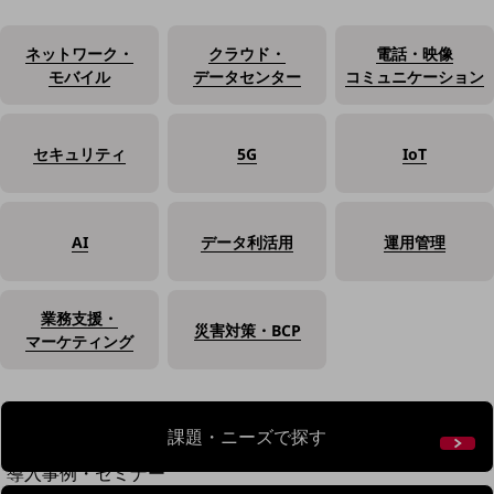
home5Gプラン
モバイルサービス
ネットワーク・
クラウド・
電話・映像
端末の一元管理
モバイル
データセンター
コミュニケーション
セキュリティ
運用保守・故障紛失サポート
セキュリティ
5G
IoT
回線・ネットワーク
お手続き
AI
データ利活用
運用管理
業務支援・
災害対策・BCP
マーケティング
課題・ニーズで探す
別ウィンドウで開きます
サービスをご利用中のお客さま
導入事例・セミナー