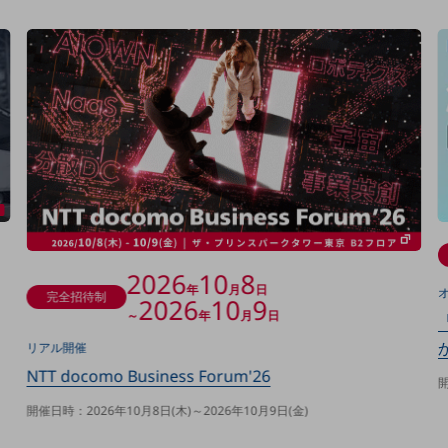
決算公告
電子公告
基礎的電気通信役務損益明細表
採用情報
採用情報TOP
新卒採用
経験者採用
障がい者採用
2026
10
8
人材育成制度
年
月
日
完全招待制
2026
10
9
広告・協賛
～
年
月
日
広告
リアル開催
協賛
NTT docomo Business Forum'26
開
NTTドコモグループ
開催日時：2026年10月8日(木)～2026年10月9日(金)