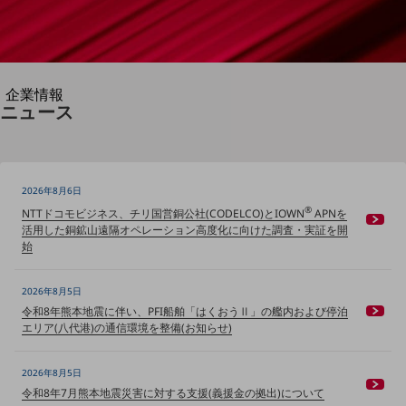
別ウィンドウで開きます
企業情報
ニュース
企業情報TOP
会社案内
会社案内TOP
組織
2026年8月6日
®
NTTドコモビジネス、チリ国営銅公社(CODELCO)とIOWN
APNを
沿革
活用した銅鉱山遠隔オペレーション高度化に向けた調査・実証を開
始
社長からのご挨拶
事業拠点
2026年8月5日
令和8年熊本地震に伴い、PFI船舶「はくおうⅡ」の艦内および停泊
グループ会社
エリア(八代港)の通信環境を整備(お知らせ)
会社案内パンフレット
ニュースルーム
2026年8月5日
ニュースルームTOP
令和8年7月熊本地震災害に対する支援(義援金の拠出)について