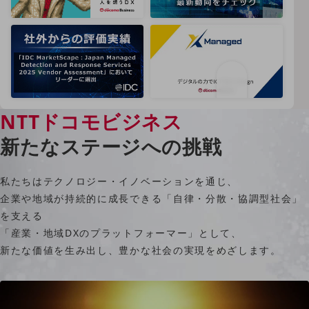
クラウド・データセンター
電話・映像コミュニケーション
セキュリティ
5G
IoT
NTTドコモビジネス
AI
新たなステージへの挑戦
データ利活用
運用管理
私たちはテクノロジー・イノベーションを通じ、
企業や地域が持続的に成長できる「自律・分散・協調型社会」
業務支援・マーケティング
を支える
災害対策・BCP
「産業・地域DXのプラットフォーマー」として、
課題・ニーズで探す
新たな価値を生み出し、豊かな社会の実現をめざします。
課題・ニーズで探すTOP
コミュニケーション・情報共有