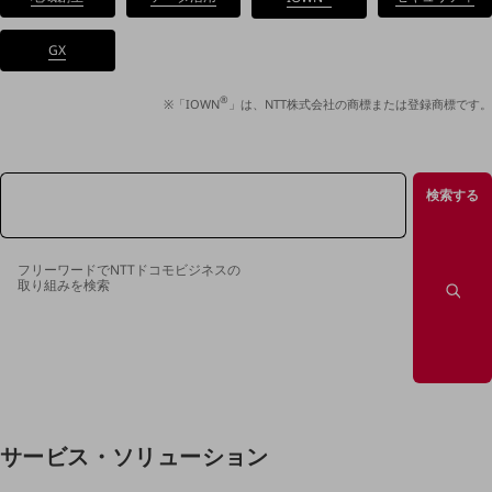
データ通信製品
GX
ドコモケータイ
®
5G対応ホームルーター
※「IOWN
」は、NTT株式会社の商標または登録商標です。
通信モジュール製品
衛星携帯電話
検索する
IOT完了済みメーカーブランド製品
料金
フリーワードでNTTドコモビジネスの
料金TOP
取り組みを検索
ドコモBiz データ無制限 ドコモ MAX ドコモ mini ドコモBiz かけ放題
ケータイプラン
5Gデータプラス
データプラス
サービス・ソリューション
IoT向け回線料金