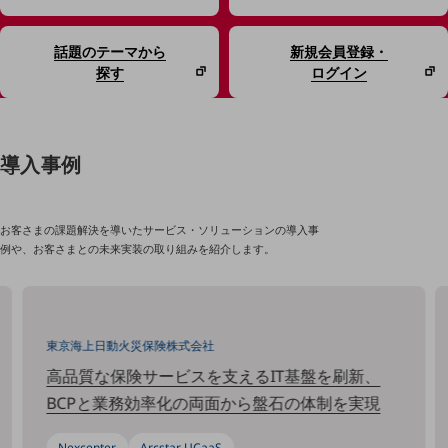
課題やニーズに合ったサービスをご紹介し、
中堅中小企業のビジネスをサポート！
話題のテーマから
新規会員登録・
お悩みから見つける
探す
ログイン
お悩みから見つけるTOP
ネットワーク
モバイル・音声
導入事例
バックオフィス
リモート・ハイブリッドワーク
お客さまの課題解決を導いたサービス・ソリューションの導入事
例や、お客さまとの未来実装の取り組みを紹介します。
セキュリティ
その他のお悩みはこちら
業界から見つける
業界から見つけるTOP
東京海上日動火災保険株式会社
製造業
高品質な保険サービスを支えるIT基盤を刷新、
BCPと業務効率化の両面から盤石の体制を実現
小売・卸売業
運輸業
Nexcenter
Arcstar UCaaS