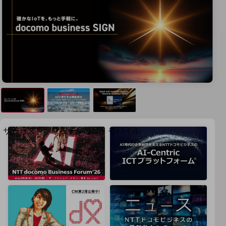
地域経済のさらなる活性化に取り組みます
自治体・地域社会との共創
LGPF(Local Government Platform)
別ウィンドウで開きます
サービス・ソリューション・モバイル
サービス・ソリューションTOP
DXに関する課題を解決する
サービス・ソリューションをご紹介
カテゴリーで探す
カテゴリーで探すTOP
ネットワーク・モバイル