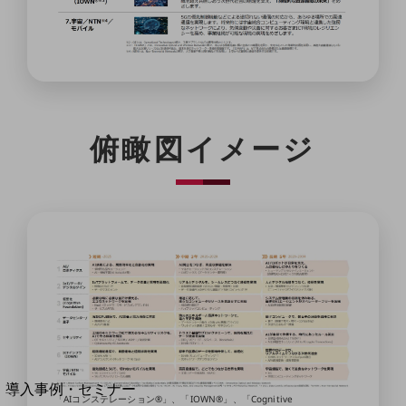
home5Gプラン
モバイルサービス
端末の一元管理
セキュリティ
運用保守・故障紛失サポート
俯瞰図イメージ
回線・ネットワーク
お手続き
別ウィンドウで開きます
サービスをご利用中のお客さま
導入事例・セミナー
「AIコンステレーション®」、「IOWN®」、「Cognitive