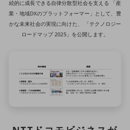
マーケティング
続的に成長できる自律分散型社会を支える
「産
業務効率化
業・地域DXのプラットフォーマー」として、豊
災害対策
かな未来社会の実現に向けた、
「テクノロジー
職場環境整備
ロードマップ 2025」を公開します。
地域共創・地方創生
セキュリティ対策
遠隔監視
顧客体験（CX）改善
自動化・省電化
人材不足解消
業種・業態で探す
業種・業態で探すTOP
自治体
NTTドコモビジネスが