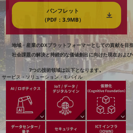
地域経済のさらなる活性化に取り組みます
自治体・地域社会との共創
パンフレット
LGPF(Local Government Platform)
（PDF：3.9MB）
地域・産業のDXプラットフォーマーとしての貢献を目
別ウィンドウで開きます
社会課題の解決と持続的な価値創出に向けた現在および
7つの技術領域は以下となります。
サービス・ソリューション・モバイル
サービス・ソリューションTOP
DXに関する課題を解決する
サービス・ソリューションをご紹介
カテゴリーで探す
カテゴリーで探すTOP
ネットワーク・モバイル