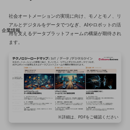
社会オートメーションの実現に向け、モノとモノ、リ
アルとデジタルをデータでつなぎ、AIやロボットの活
別ウィンドウで開きます
企業情報
用を支えるデータプラットフォームの構築が期待され
企業情報TOP
ます。
会社案内
会社案内TOP
組織
沿革
社長からのご挨拶
事業拠点
グループ会社
会社案内パンフレット
※詳細は、PDFをご確認ください
ニュースルーム
ニュースルームTOP