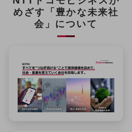
一次産業
めざす
「豊かな未来社
医療・介護
会」について
観光
教育
モビリティ
製造・建設業
小売業
キーワードで探す
モバイルTOP
法人向けスマホ・携帯に関する、
おすすめの機種、料金やサービスをご紹介
製品
製品TOP
ビジネス向けスマートフォン
タフネススマートフォン