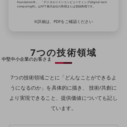
導入事例TOP
Foundation®」、「デジタルツインコンピューティング(digital twin
computing®)」はNTT株式会社の商標または登録商標です。
最新の導入事例や注目の導入事例をご紹介します
セミナー
※詳細は、PDFをご確認ください
開催・出展する各種セミナー、イベント情報をご紹介します
7つの技術領域
中堅中小企業のお客さま
NTTドコモビジネスウォッチ
ビジネスお役立ち情報
7つの技術領域ごとに「どんなことができるよ
旬な話題やお役立ち資料などDXの課題を
うになるのか」を具体的に描き、
技術/共創に
解決するヒントをお届けする記事サイト
新着記事
より実現できること、提供価値についても記し
お役立ち資料ダウンロード
トレンド記事特集
ています。
IT用語集
中堅中小企業向け
サービス・ソリューション