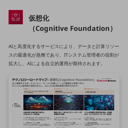
ニュースリリース
仮想化
地域からの発表
（Cognitive Foundation）
重要なお知らせ
お知らせ
AIと高度化するサービスにより、データと計算リソー
社外からの評価実績
サステナビリティ
スの最適化が急務であり、ITシステム管理者の役割が
サステナビリティTOP
拡大し、AIによる自立的運用が期待されます。
NTTドコモビジネスグループのサステナビリティ
サステナビリティ基本方針
サステナビリティレポート
ダイバーシティ
経営情報
経営情報TOP
業績