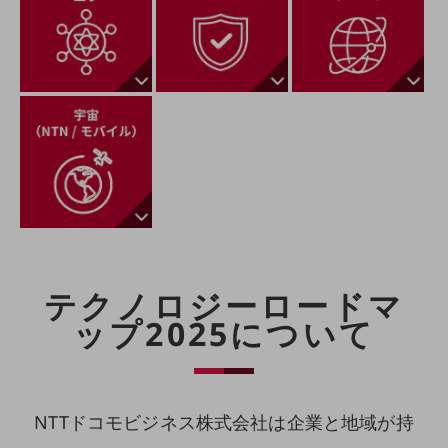
クラウド・データセンター
電話・映像コミュニケーション
セキュリティ
5G
IoT
AI
データ利活用
運用管理
テクノロジーロードマ
業務支援・マーケティング
ップ2025について
災害対策・BCP
課題・ニーズで探す
課題・ニーズで探すTOP
コミュニケーション・情報共有
NTTドコモビジネス株式会社は企業と地域が持