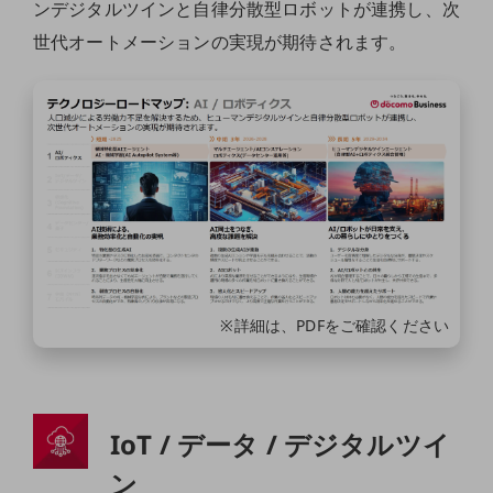
ンデジタルツインと自律分散型ロボットが連携し、次
建設業
世代オートメーションの実現が期待されます。
地域産業
その他の業界はこちら
ゲーム感覚で見つける
ビジネスお悩み診断
NTTドコモビジネス
オンラインショップ
モバイル・ICTサービスをオンラインで
相談・申し込みができるバーチャルショップ
法人向けモバイルトップ
はじめての方へ
※詳細は、PDFをご確認ください
サービス・商品を探す
新規会員登録/ログインはこちら
100回線以上のお問い合わせ・お見積りはこちら
IoT / データ / デジタルツイ
ン