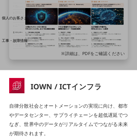
料金分析(ご利用料金管理サービス)
Web明細(My docomo)
個人のお客さま
NTTドコモ
OCNなど
工事・故障情報
お客さまサポートサイト
※詳細は、PDFをご確認ください
SDPFナレッジセンター
NTTドコモ 通信障害情報
IOWN / ICTインフラ
自律分散社会とオートメーションの実現に向け、都市
やデータセンター、サプライチェーンを超低遅延でつ
なぎ、世界中のデータがリアルタイムでつながる未来
が期待されます。