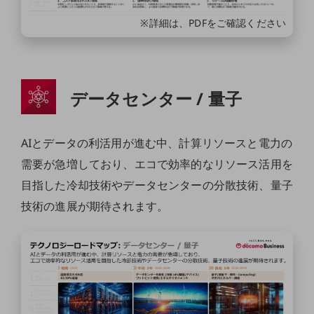
決算公告
※詳細は、PDFをご確認ください
電子公告
基礎的電気通信役務損益明細表
採用情報
データセンター / 量子
採用情報TOP
新卒採用
AIとデータの利活用が進む中、計算リソースと電力の
経験者採用
需要が急増しており、エコで効率的なリソース活用を
障がい者採用
目指した冷却技術やデータセンターの分散技術、量子
人材育成制度
技術の進展が期待されます。
広告・協賛
広告
協賛
NTTドコモグループ