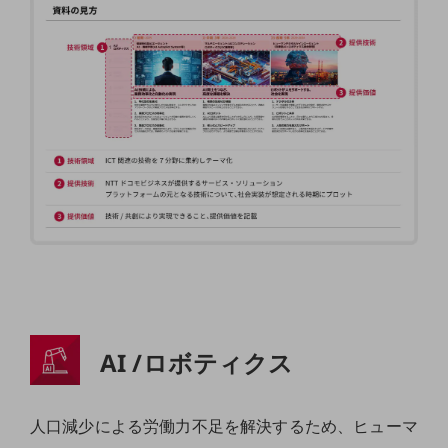
課題やニーズに合ったサービスをご紹介し、
中堅中小企業のビジネスをサポート！
お悩みから見つける
お悩みから見つけるTOP
ネットワーク
モバイル・音声
バックオフィス
リモート・ハイブリッドワーク
セキュリティ
その他のお悩みはこちら
業界から見つける
業界から見つけるTOP
AI /ロボティクス
製造業
小売・卸売業
人口減少による労働力不足を解決するため、ヒューマ
運輸業