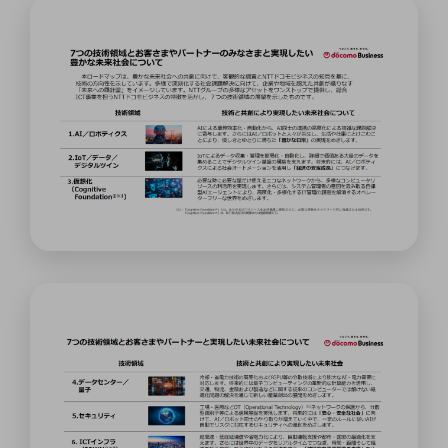
データ通信製品
ドコモケータイ
5G対応ホームルーター
通信モジュール製品
衛星携帯電話
IOT完了済みメーカーブランド製品
料金
料金TOP
ドコモBiz データ無制限 ドコモ MAX ドコモ mini ドコモBiz かけ放題
ケータイプラン
5Gデータプラス
データプラス
IoT向け回線料金