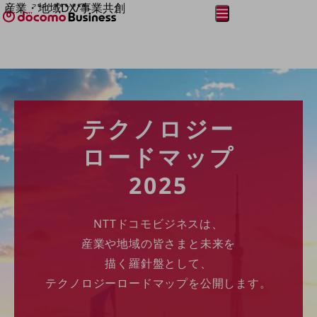
産業・地域DX/事業共創
メニュー
開く
OPEN HUB for Plural Futures
自律・分散・協調型社会の実現を目指し、
フリーワードを入力して探す
「社会可能性」を探究・実装する事業共創エコシステムです。
OPEN HUB for Plural Futuresとは
イベント/ウェビナー
記事コンテンツ
プレイヤー(カタリスト/パートナー企業)
テクノロジー
事例
Smart World
フリーワードでNTTドコモビジネスの
ロードマップ
取り組みを検索
産業・地域DXプラットフォーマーとして
2025
企業と地域が持続成長する社会を目指します
Smart City
Smart Education
Smart Healthcare
NTTドコモビジネスは、
Smart Industry
産業や地域の皆さまと未来を
Smart Mobility
Smart Worksite
描く羅針盤として、
生成AI(Generative AI)
テクノロジーロードマップを公開します。
地域の取り組み
地域社会を支える皆さまと地域課題の解決や