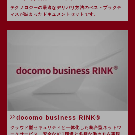
ビジネスお役立ち情報
テクノロジーの最適なデリバリ方法のベストプラクテ
旬な話題やお役立ち資料などDXの課題を
ィスが詰まったドキュメントセットです。
解決するヒントをお届けする記事サイト
新着記事
お役立ち資料ダウンロード
トレンド記事特集
IT用語集
中堅中小企業向け
サービス・ソリューション
課題やニーズに合ったサービスをご紹介し、
中堅中小企業のビジネスをサポート！
お悩みから見つける
お悩みから見つけるTOP
ネットワーク
モバイル・音声
バックオフィス
docomo business RINK®
リモート・ハイブリッドワーク
クラウド型セキュリティと一体化した統合型ネットワ
ークサービス。安全なICT環境と多様な働き方を実現