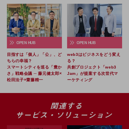
5G
IoT
AI
データ利活用
OPEN HUB
OPEN HUB
運用管理
目指すは「個人」「公」、ど
web3はビジネスをどう変え
業務支援・マーケティング
ちらの幸福？
る？
スマートシティを巡る「豊か
共創プロジェクト「web3
災害対策・BCP
課題・ニーズで探す
さ」戦略会議 ─ 藤元健太郎×
Jam」が提案する次世代マ
課題・ニーズで探すTOP
松田法子×齋藤精一
ーケティング
コミュニケーション・情報共有
マーケティング
業務効率化
災害対策