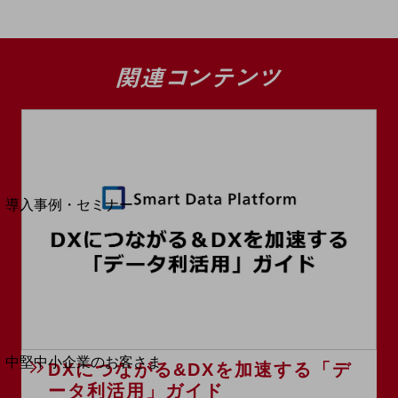
セキュリティ
運用保守・故障紛失サポート
回線・ネットワーク
お手続き
別ウィンドウで開きます
サービスをご利用中のお客さま
導入事例・セミナー
導入事例TOP
最新の導入事例や注目の導入事例をご紹介します
セミナー
開催・出展する各種セミナー、イベント情報をご紹介します
別ウィンドウで開きます
中堅中小企業のお客さま
DXにつながる&DXを加速する「デ
NTTドコモビジネスウォッチ
ータ利活用」ガイド