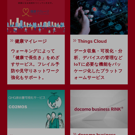
職場環境整備
地域共創・地方創生
セキュリティ対策
遠隔監視
健康マイレージ
Things Cloud
顧客体験（CX）改善
ウォーキングによって
データ収集・可視化・分
「健康で長生き」をめざ
析、デバイスの管理など
自動化・省電化
すサービス。フレイル予
IoTに必要な機能をパッ
人材不足解消
防や見守りネットワーク
ケージ化したプラットフ
業種・業態で探す
強化もサポート。
ォームサービス
業種・業態で探すTOP
自治体
一次産業
医療・介護
観光
docomo business