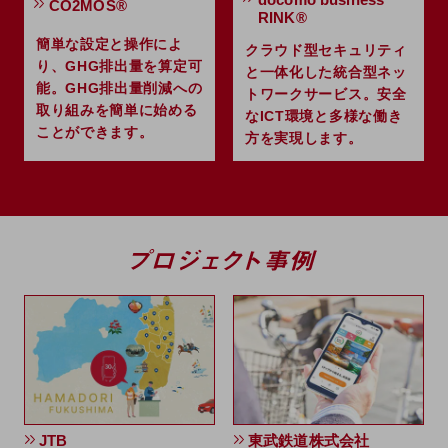
CO2MOS®
教育
RINK®
簡単な設定と操作によ
モビリティ
クラウド型セキュリティ
り、GHG排出量を算定可
と一体化した統合型ネッ
製造・建設業
能。GHG排出量削減への
トワークサービス。安全
取り組みを簡単に始める
なICT環境と多様な働き
小売業
ことができます。
方を実現します。
キーワードで探す
モバイルTOP
法人向けスマホ・携帯に関する、
おすすめの機種、料金やサービスをご紹介
製品
製品TOP
ビジネス向けスマートフォン
タフネススマートフォン
データ通信製品
ドコモケータイ
JTB
東武鉄道株式会社
5G対応ホームルーター