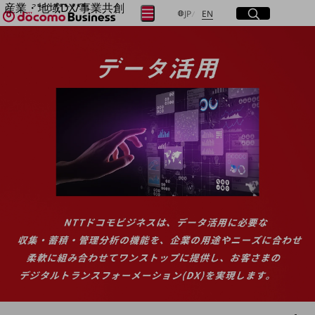
産業・地域DX/事業共創
サイト内検索
開く
日本語
English
メニュー
開く
JP
EN
OPEN HUB for Plural Futures
自律・分散・協調型社会の実現を目指し、
フリーワードを入力して探す
「社会可能性」を探究・実装する事業共創エコシステムです。
OPEN HUB for Plural Futuresとは
イベント/ウェビナー
検索する
記事コンテンツ
プレイヤー(カタリスト/パートナー企業)
事例
Smart World
フリーワードでNTTドコモビジネスの
取り組みを検索
産業・地域DXプラットフォーマーとして
企業と地域が持続成長する社会を目指します
Smart City
Smart Education
Smart Healthcare
Smart Industry
Smart Mobility
Smart Worksite
生成AI(Generative AI)
地域の取り組み
地域社会を支える皆さまと地域課題の解決や