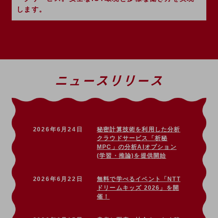
セキュリティ
します。
その他のお悩みはこちら
業界から見つける
業界から見つけるTOP
製造業
小売・卸売業
運輸業
建設業
2026年6月24日
秘密計算技術を利用した分析
地域産業
クラウドサービス「析秘
MPC」の分析AIオプション
その他の業界はこちら
(学習・推論)を提供開始
ゲーム感覚で見つける
ビジネスお悩み診断
NTTドコモビジネス
2026年6月22日
無料で学べるイベント「NTT
ドリームキッズ 2026」を開
オンラインショップ
催！
モバイル・ICTサービスをオンラインで
相談・申し込みができるバーチャルショップ