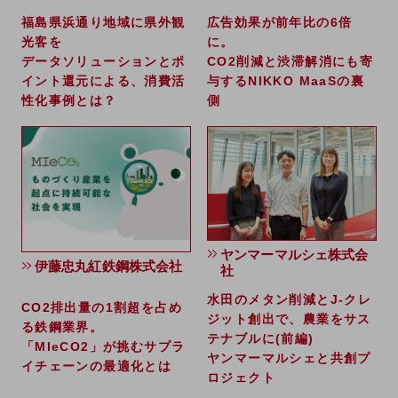
福島県浜通り地域に県外観
広告効果が前年比の6倍
通信モジュール製品
光客を
に。
データソリューションとポ
CO2削減と渋滞解消にも寄
衛星携帯電話
イント還元による、消費活
与するNIKKO MaaSの裏
IOT完了済みメーカーブランド製品
性化事例とは？
側
料金
料金TOP
ドコモBiz データ無制限 ドコモ MAX ドコモ mini ドコモBiz かけ放題
ケータイプラン
5Gデータプラス
ヤンマーマルシェ株式会
データプラス
伊藤忠丸紅鉄鋼株式会社
社
IoT向け回線料金
水田のメタン削減とJ-クレ
CO2排出量の1割超を占め
ジット創出で、農業をサス
る鉄鋼業界。
home5Gプラン
テナブルに(前編)
モバイルサービス
「MIeCO2」が挑むサプラ
ヤンマーマルシェと共創プ
端末の一元管理
イチェーンの最適化とは
ロジェクト