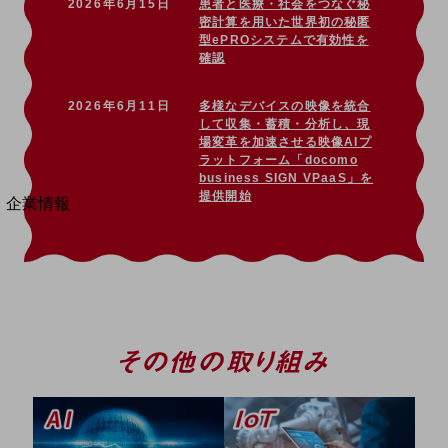
2026年6月15日
患者と医療・社会をつなぐ秘
法人向けモバイルトップ
密計算を用いた世界初の秘匿
はじめての方へ
型ePROシステムで有効性を
サービス・商品を探す
確認
新規会員登録/ログインはこちら
100回線以上のお問い合わせ・お見積りはこちら
2026年6月11日
多様なデバイスの映像を統合
して収集・蓄積・分析し、現
場変革を加速させる映像AIプ
ラットフォーム「docomo
business SIGN VPaaS」を
別ウィンドウで開きます
提供開始
企業情報
企業情報TOP
会社案内
会社案内TOP
組織
沿革
社長からのご挨拶
事業拠点