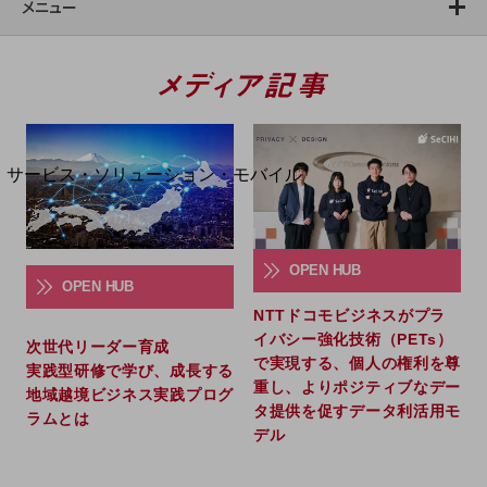
メニュー
地域経済のさらなる活性化に取り組みます
自治体・地域社会との共創
LGPF(Local Government Platform)
別ウィンドウで開きます
サービス・ソリューション・モバイル
サービス・ソリューションTOP
DXに関する課題を解決する
サービス・ソリューションをご紹介
OPEN HUB
カテゴリーで探す
OPEN HUB
カテゴリーで探すTOP
NTTドコモビジネスがプラ
イバシー強化技術（PETs）
ネットワーク・モバイル
次世代リーダー育成
で実現する、個人の権利を尊
実践型研修で学び、成長する
クラウド・データセンター
重し、よりポジティブなデー
地域越境ビジネス実践プログ
タ提供を促すデータ利活用モ
ラムとは
電話・映像コミュニケーション
デル
セキュリティ