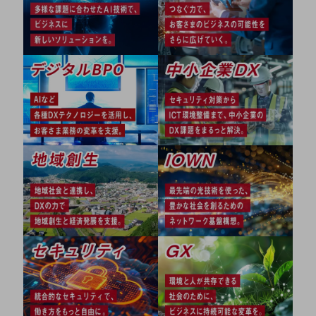
グループ会社
会社案内パンフレット
ニュースルーム
ニュースルームTOP
ニュースリリース
地域からの発表
重要なお知らせ
お知らせ
社外からの評価実績
サステナビリティ
サステナビリティTOP
NTTドコモビジネスグループのサステナビリティ
サステナビリティ基本方針
サステナビリティレポート