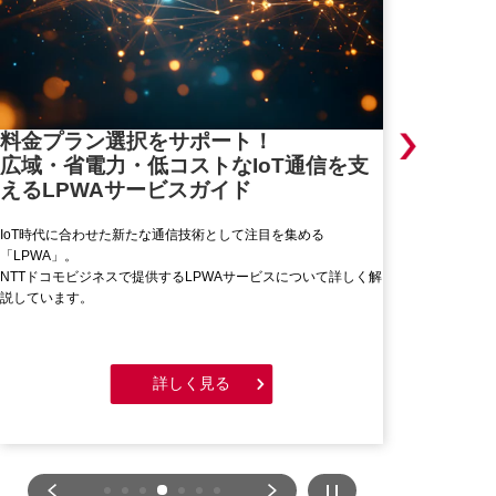
電力使用
料金プラン選択をサポート！
広域・省電力・低コストなIoT通信を支
可視化ソ
えるLPWAサービスガイド
その実践ステッ
IoT時代に合わせた新たな通信技術として注目を集める
投資家や消費者の
「LPWA」。
CO2排出量の削
NTTドコモビジネスで提供するLPWAサービスについて詳しく解
ある電力使用量の
説しています。
で必要となる電力
詳しく見る