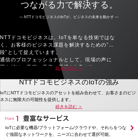
つながる力で解決する。
— NTTドコモビジネスのIoTが、ビジネスの未来を動かす —
NTTドコモビジネスは、IoTを単なる技術ではな
く、お客様のビジネス課題を解決するための"手
段"として捉えています。
通信のプロフェッショナルとして、現場の声に
耳を傾け、業種・業務に最適なIoTソリューショ
続きを読む ＞
ンを設計・提供。
NTTドコモビジネスのIoTの強み
製造、物流、介護、小売など、あらゆる現場で
「つながる」ことによる効率化・安全性・収益
IoTにNTTドコモビジネスのアセットを組み合わせて、お客さまのビジ
性の向上を支援しています。
ネスに無限大の可能性を提供します。
「IoTを導入したいけれど、何から始めればいい
続きを読む ＞
かわからない」
「現場の課題にフィットするソリューションが
見つからない」
IoTに必要な機器/プラットフォーム/クラウドや、それらをつな
そんなお悩みこそ、私たちにご相談ください。
ぐ強固なネットワークを、ニーズに合わせて選択可能。