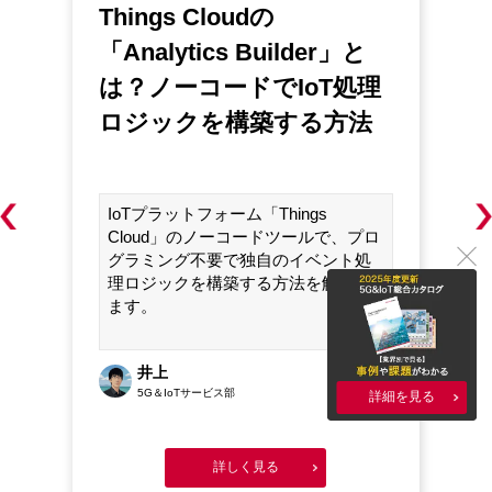
Things Cloudの
I
で
「Analytics Builder」と
は？ノーコードでIoT処理
ロジックを構築する⽅法
IoTプラットフォーム「Things
Cloud」のノーコードツールで、プロ
グラミング不要で独⾃のイベント処
理ロジックを構築する⽅法を解説し
ます。
井上
.30
2023.08.30
5G＆IoTサービス部
詳細を見る
詳しく見る