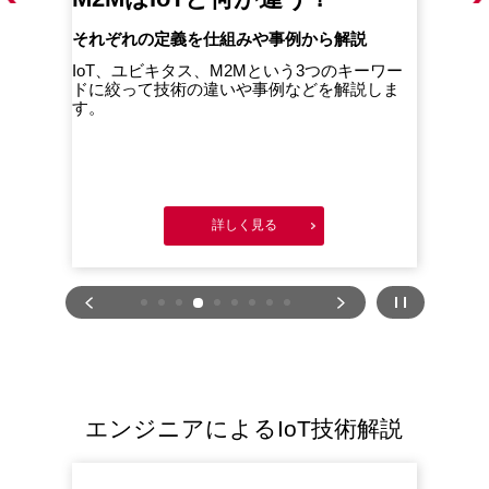
それぞれの定義を仕組みや事例から解説
企業
こと
的な
IoT、ユビキタス、M2Mという3つのキーワー
解説し
ドに絞って技術の違いや事例などを解説しま
Io
す。
基盤
詳しく見る
エンジニアによるIoT技術解説