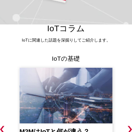
IoTコラム
IoTに関連した話題を深掘りしてご紹介します。
IoTの基礎
M2MはIoTと何が違う？
I