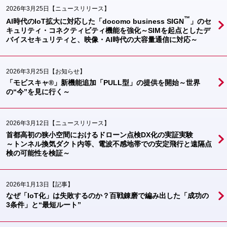
2026年3月25日
【ニュースリリース】
™
AI時代のIoT拡大に対応した「docomo business SIGN
」のセ
キュリティ・コネクティビティ機能を強化～SIMを起点としたデ
バイスセキュリティと、映像・AI時代の大容量通信に対応～
2026年3月25日
【お知らせ】
「モビスキャ®」新機能追加「PULL型」の提供を開始～世界
の“今”を見に行く～
2026年3月12日
【ニュースリリース】
首都高初の狭小空間におけるドローン点検DX化の実証実験
～トンネル換気ダクト内等、電波不感地帯での安定飛行と遠隔点
検の可能性を検証～
2026年1月13日
【記事】
なぜ「IoT化」は失敗するのか？百戦錬磨で編み出した「成功の
3条件」と“最短ルート”