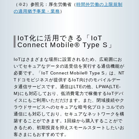
（※2）参照元：厚生労働省（
時間外労働の上限規制
の適用猶予事業・業務
）
IoT化に活用できる「IoT
Connect Mobile® Type S」
IoTはさまざまな場所に設置されるため、広範囲にお
いてセキュアなデータの送受信を実行する通信機能が
必要です。「IoT Connect Mobile® Type S」は、NT
Tドコモビジネスが提供するIoT向けのモバイルデー
タ通信サービスです。通信はLTEの他、LPWA(LTE-
M)にも対応しており、低消費電力で稼働するIoTデバ
イスにもご利用いただだけます。また、閉域接続やク
ラウドサービスへのセキュアな暗号化プロトコルでの
通信にも対応しており、セキュアなネットワークを構
築することができます。1回線から購入することがで
きるため、初期投資を抑えスモールスタートしたいお
客さまにもおすすめです。