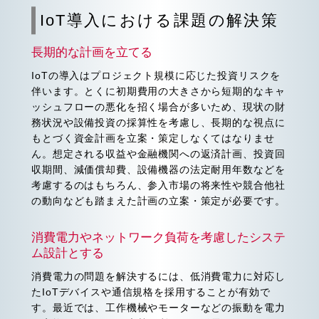
IoT導入における課題の解決策
長期的な計画を立てる
IoTの導入はプロジェクト規模に応じた投資リスクを
伴います。とくに初期費用の大きさから短期的なキャ
ッシュフローの悪化を招く場合が多いため、現状の財
務状況や設備投資の採算性を考慮し、長期的な視点に
もとづく資金計画を立案・策定しなくてはなりませ
ん。想定される収益や金融機関への返済計画、投資回
収期間、減価償却費、設備機器の法定耐用年数などを
考慮するのはもちろん、参入市場の将来性や競合他社
の動向なども踏まえた計画の立案・策定が必要です。
消費電力やネットワーク負荷を考慮したシステ
ム設計とする
消費電力の問題を解決するには、低消費電力に対応し
たIoTデバイスや通信規格を採用することが有効で
す。最近では、工作機械やモーターなどの振動を電力