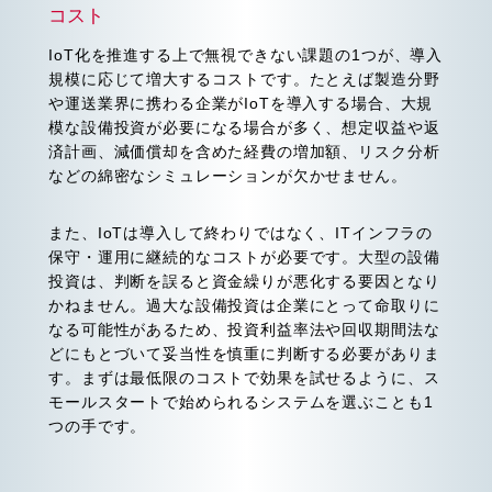
コスト
IoT化を推進する上で無視できない課題の1つが、導入
規模に応じて増大するコストです。たとえば製造分野
や運送業界に携わる企業がIoTを導入する場合、大規
模な設備投資が必要になる場合が多く、想定収益や返
済計画、減価償却を含めた経費の増加額、リスク分析
などの綿密なシミュレーションが欠かせません。
また、IoTは導入して終わりではなく、ITインフラの
保守・運用に継続的なコストが必要です。大型の設備
投資は、判断を誤ると資金繰りが悪化する要因となり
かねません。過大な設備投資は企業にとって命取りに
なる可能性があるため、投資利益率法や回収期間法な
どにもとづいて妥当性を慎重に判断する必要がありま
す。まずは最低限のコストで効果を試せるように、ス
モールスタートで始められるシステムを選ぶことも1
つの手です。