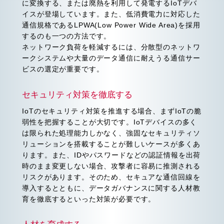
に変換する、または廃熱を利用して発電するIoTデバ
イスが登場しています。また、低消費電力に対応した
通信規格であるLPWA(Low Power Wide Area)を採用
するのも一つの方法です。
ネットワーク負荷を軽減するには、分散型のネットワ
ークシステムや大量のデータ通信に耐えうる通信サー
ビスの選定が重要です。
セキュリティ対策を徹底する
IoTのセキュリティ対策を推進する場合、まずIoTの脆
弱性を把握することが大切です。IoTデバイスの多く
は限られた処理能力しかなく、強固なセキュリティソ
リューションを搭載することが難しいケースが多くあ
ります。また、IDやパスワードなどの認証情報を出荷
時のまま変更しない場合、攻撃者に容易に推測される
リスクがあります。そのため、セキュアな通信回線を
導入するとともに、データガバナンスに関する人材教
育を徹底するといった対策が必要です。