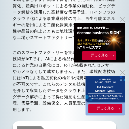
質化、産業用ロボットによる作業の自動化、ビッグデ
ータ解析を活用した高精度な需要予測、ITインフラの
クラウド化による事業継続性の向上、再生可能エネル
ギーの活用による二酸化炭素排出量の低減など、生産
性や品質の向上とともに地球環境にも配慮した先進的
な工場がスマートファクトリーです。
このスマートファクトリーを実現する上で欠かせない
詳しく見る
技術がIoTです。AIによる検品作業や産業用ロボット
による作業の自動化には、IoTが搭載されたセンサー
やカメラなくして成立しません。また、環境配慮技術
にはIoTによる温度変化の検知や消費電力の見える化
が不可欠です。これらのデジタル技術とIoTデバイス
を介して収集したデータをクラウド上に蓄積し、ビッ
グデータ解析によって得た知見を生産管理や在庫管
理、需要予測、設備保全、人員配置の最適化などに活
詳しく見る
用します。