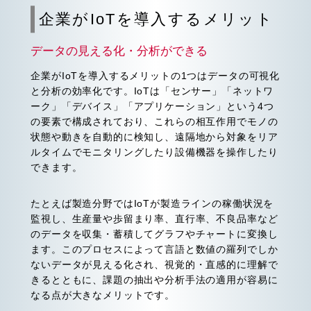
企業がIoTを導入するメリット
データの見える化・分析ができる
企業がIoTを導入するメリットの1つはデータの可視化
と分析の効率化です。IoTは「センサー」「ネットワ
ーク」「デバイス」「アプリケーション」という4つ
の要素で構成されており、これらの相互作用でモノの
状態や動きを自動的に検知し、遠隔地から対象をリア
ルタイムでモニタリングしたり設備機器を操作したり
できます。
たとえば製造分野ではIoTが製造ラインの稼働状況を
監視し、生産量や歩留まり率、直行率、不良品率など
のデータを収集・蓄積してグラフやチャートに変換し
ます。このプロセスによって言語と数値の羅列でしか
ないデータが見える化され、視覚的・直感的に理解で
きるとともに、課題の抽出や分析手法の適用が容易に
なる点が大きなメリットです。