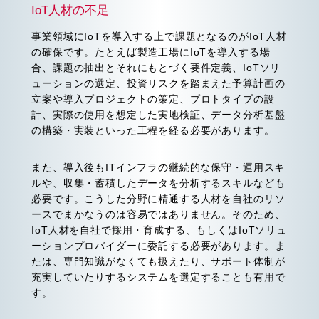
IoT人材の不足
事業領域にIoTを導入する上で課題となるのがIoT人材
の確保です。たとえば製造工場にIoTを導入する場
合、課題の抽出とそれにもとづく要件定義、IoTソリ
ューションの選定、投資リスクを踏まえた予算計画の
立案や導入プロジェクトの策定、プロトタイプの設
計、実際の使用を想定した実地検証、データ分析基盤
の構築・実装といった工程を経る必要があります。
また、導入後もITインフラの継続的な保守・運用スキ
ルや、収集・蓄積したデータを分析するスキルなども
必要です。こうした分野に精通する人材を自社のリソ
ースでまかなうのは容易ではありません。そのため、
IoT人材を自社で採用・育成する、もしくはIoTソリュ
ーションプロバイダーに委託する必要があります。ま
たは、専門知識がなくても扱えたり、サポート体制が
充実していたりするシステムを選定することも有用で
す。