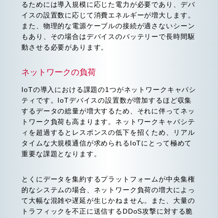
るためには導入規模に応じた電力が必要であり、デバ
イスの設置数に応じて消費エネルギーが増大します。
また、物理的な電源ケーブルの接続が適さないシーン
もあり、その場合はデバイスのバッテリーで長時間駆
動させる必要があります。
ネットワークの負荷
IoTの導入における課題の1つがネットワークキャパシ
ティです。IoTデバイスの設置数が増加するほど収集
するデータの総量が増大するため、それに伴ってネッ
トワーク負荷も高まります。ネットワークキャパシテ
ィを超過するとレスポンスの低下を招くため、リアル
タイムな大規模通信が求められるIoTにとって極めて
重要な課題となります。
とくにデータを集約するプラットフォームが中央集権
的なシステムの場合、ネットワーク負荷の増大によっ
て大幅な混雑や遅延が生じかねません。また、大量の
トラフィックを不正に送信するDDoS攻撃に対する脆