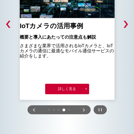
IoTカメラの活用事例
I
策
概要と導入にあたっての注意点も解説
さまざまな業界で活用されるIoTカメラと、IoT
メリ
カメラの通信に最適なモバイル通信サービスの
理由
企業
紹介をします。
しま
説し
詳しく見る