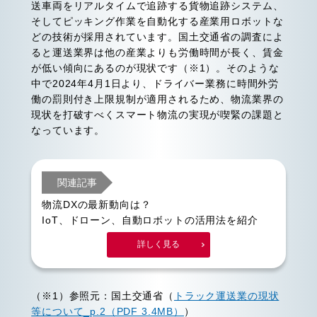
送車両をリアルタイムで追跡する貨物追跡システム、
そしてピッキング作業を自動化する産業用ロボットな
どの技術が採用されています。国土交通省の調査によ
ると運送業界は他の産業よりも労働時間が長く、賃金
が低い傾向にあるのが現状です（※1）。そのような
中で2024年4月1日より、ドライバー業務に時間外労
働の罰則付き上限規制が適用されるため、物流業界の
現状を打破すべくスマート物流の実現が喫緊の課題と
なっています。
関連記事
物流DXの最新動向は？
IoT、ドローン、自動ロボットの活用法を紹介
詳しく見る
（※1）参照元：国土交通省（
トラック運送業の現状
等について_p.2（PDF 3.4MB）
）