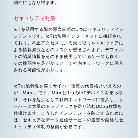
弱性にもなり得ます。
セキュリティ対策
IoTを活用する際の懸念事項の1つはセキュリティイン
シデントです。IoTは常時インターネットに接続され
ており、不正アクセスによる乗っ取りやマルウェアに
よる情報漏洩などのリスクが懸念されます。デフォル
トの認証情報をそのまま使用しているケースも多く、
その脆弱性を足がかりとして社内ネットワークに侵入
される可能性があります。
IoTの脆弱性を突くサイバー攻撃の代表格といえるの
が「Mirai」です。Miraiは1つのIoTデバイスを乗っ取
り、それを起点として社内ネットワークに侵入し、サ
ーバーに大量のトラフィックを送り込むDDoS攻撃を
仕掛けます。こうしたインシデントを防止するために
は、セキュアなデータ通信サービスの選定や厳格なセ
キュリティ体制の整備が必要です。