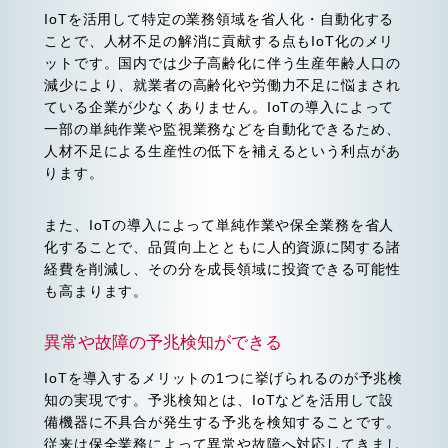
IoTを活用して特定の業務領域を省人化・自動化する
ことで、人材不足の解消に貢献する点もIoT化のメリ
ットです。国内では少子高齢化に伴う生産年齢人口の
減少により、就業者の高齢化や労働力不足に悩まされ
ている企業が少なくありません。IoTの導入によって
一部の単純作業や監視業務などを自動化できるため、
人材不足による生産性の低下を補えるという利点があ
ります。
また、IoTの導入によって単純作業や保全業務を省人
化することで、品質向上とともに人的資源に関する諸
経費を削減し、その分を成長領域に投資できる可能性
も高まります。
異常や故障の予兆検知ができる
IoTを導入するメリットの1つに挙げられるのが予兆検
知の実現です。予兆検知とは、IoTなどを活用して設
備機器に不具合が発生する予兆を検知することです。
従来は保全業務によって異常や故障へ対応してきまし