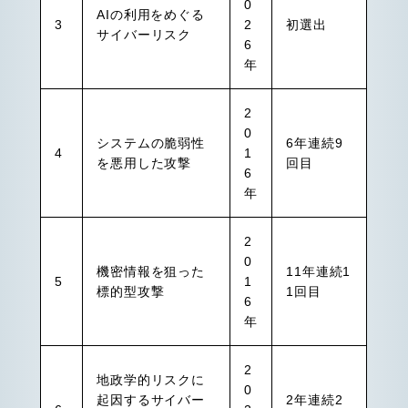
0
AIの利用をめぐる
3
2
初選出
サイバーリスク
6
年
2
0
システムの脆弱性
6年連続9
4
1
を悪用した攻撃
回目
6
年
2
0
機密情報を狙った
11年連続1
5
1
標的型攻撃
1回目
6
年
2
地政学的リスクに
0
起因するサイバー
2年連続2