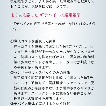
後を絶ちません。よくある誤った選定基準を把握して
おくことが、失敗を防ぐ第一歩です。
よくある誤ったIoTデバイスの選定基準
IoTデバイスの選定で見落とされがちな誤りは次の3点
です。
①導入コストを重視した判断
導入コストを優先して選定したIoTデバイスは、セ
キュリティ機能が不十分なケースが少なくありませ
ん。初期コストを抑えたばかりに、導入後の追加対
策に多大なコストが発生し、トータルでは割高にな
る事例も多くあります。
②センサー精度・スペックのみの評価
測定精度や応答速度だけを比較して導入したIoTデ
バイスは、通信方式・認証機能・ファームウェア更
新の仕組みが確認されないまま運用されるリスクが
あります。スペックシートに載らない要件こそが、
長期運用の安定性を左右します。
③デバイス単体で完結するという誤解