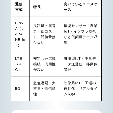
通信
向いているユースケ
特長
方式
ース
LPW
長距離・省電
環境センサー・農業
A（L
力・低コス
IoT・インフラ監視
oRa/
ト。通信量は
など低頻度データ収
NB-Io
少ない
集
T）
LTE
安定した広域
汎用型IoT・中量デ
（4
接続・汎用性
ータ送受信・移動体
G）
が高い
管理
超低遅延・大
映像系IoT・工場の
5G
容量・高信頼
自動化・リアルタイ
性
ム制御