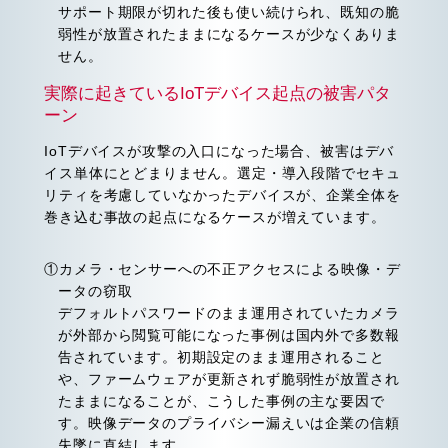
サポート期限が切れた後も使い続けられ、既知の脆
弱性が放置されたままになるケースが少なくありま
せん。
実際に起きているIoTデバイス起点の被害パタ
ーン
IoTデバイスが攻撃の入口になった場合、被害はデバ
イス単体にとどまりません。選定・導入段階でセキュ
リティを考慮していなかったデバイスが、企業全体を
巻き込む事故の起点になるケースが増えています。
①カメラ・センサーへの不正アクセスによる映像・デ
ータの窃取
デフォルトパスワードのまま運用されていたカメラ
が外部から閲覧可能になった事例は国内外で多数報
告されています。初期設定のまま運用されること
や、ファームウェアが更新されず脆弱性が放置され
たままになることが、こうした事例の主な要因で
す。映像データのプライバシー漏えいは企業の信頼
失墜に直結します。