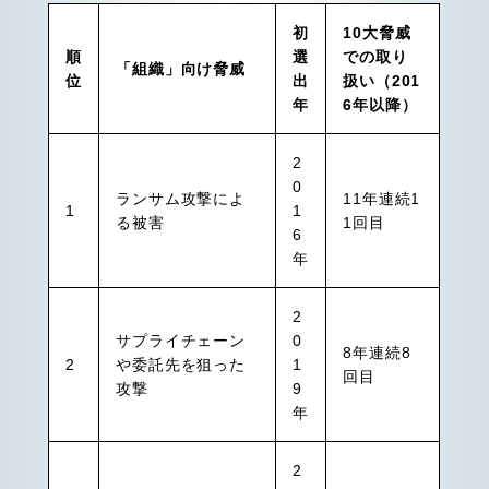
初
10大脅威
順
選
での取り
「組織」向け脅威
位
出
扱い（201
年
6年以降）
2
0
ランサム攻撃によ
11年連続1
1
1
る被害
1回目
6
年
2
サプライチェーン
0
8年連続8
2
や委託先を狙った
1
回目
攻撃
9
年
2