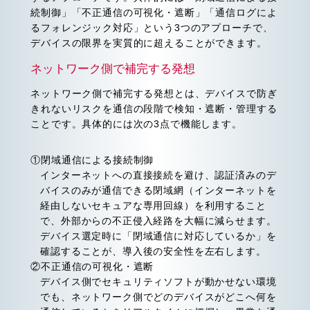
続制御」「不正通信の可視化・遮断」「通信ログによ
るフォレンジック対応」という3つのアプローチで、
デバイスの限界を実質的に超えることができます。
ネットワーク側で補完する発想
ネットワーク側で補完する発想とは、デバイスで防ぎ
きれないリスクを通信の段階で検知・遮断・管理する
ことです。具体的には次の3点で機能します。
①閉域通信による接続制御
インターネットへの直接接続を避け、認証済みのデ
バイスのみが通信できる閉域網（インターネットを
経由しないセキュアな専用回線）を利用すること
で、外部からの不正侵入経路を大幅に減らせます。
デバイス選定時に「閉域通信に対応しているか」を
確認することが、導入後の安全性を左右します。
②不正通信の可視化・遮断
デバイス側でセキュリティソフトが動かせない環境
でも、ネットワーク側でどのデバイスがどこへ何を