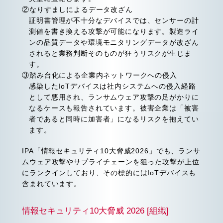
②なりすましによるデータ改ざん
証明書管理が不十分なデバイスでは、センサーの計
測値を書き換える攻撃が可能になります。製造ライ
ンの品質データや環境モニタリングデータが改ざん
されると業務判断そのものが狂うリスクが生じま
す。
③踏み台化による企業内ネットワークへの侵入
感染したIoTデバイスは社内システムへの侵入経路
として悪用され、ランサムウェア攻撃の足がかりに
なるケースも報告されています。被害企業は「被害
者であると同時に加害者」になるリスクを抱えてい
ます。
IPA「情報セキュリティ10大脅威2026」でも、ランサ
ムウェア攻撃やサプライチェーンを狙った攻撃が上位
にランクインしており、その標的にはIoTデバイスも
含まれています。
情報セキュリティ10大脅威 2026 [組織]