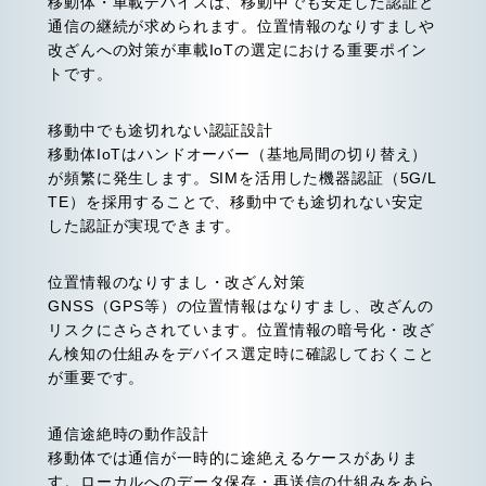
移動体・車載デバイスは、移動中でも安定した認証と
通信の継続が求められます。位置情報のなりすましや
改ざんへの対策が車載IoTの選定における重要ポイン
トです。
移動中でも途切れない認証設計
移動体IoTはハンドオーバー（基地局間の切り替え）
が頻繁に発生します。SIMを活用した機器認証（5G/L
TE）を採用することで、移動中でも途切れない安定
した認証が実現できます。
位置情報のなりすまし・改ざん対策
GNSS（GPS等）の位置情報はなりすまし、改ざんの
リスクにさらされています。位置情報の暗号化・改ざ
ん検知の仕組みをデバイス選定時に確認しておくこと
が重要です。
通信途絶時の動作設計
移動体では通信が一時的に途絶えるケースがありま
す。ローカルへのデータ保存・再送信の仕組みをあら