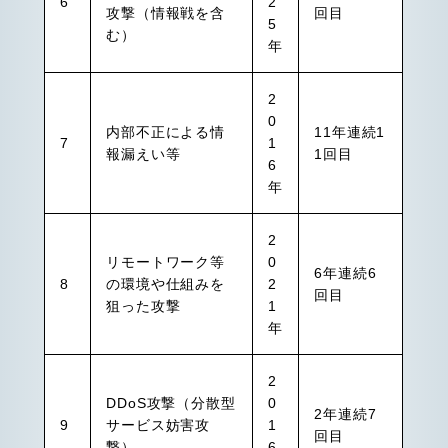
6
2
攻撃（情報戦を含
回目
5
む）
年
2
0
内部不正による情
11年連続1
7
1
報漏えい等
1回目
6
年
2
リモートワーク等
0
6年連続6
8
の環境や仕組みを
2
回目
狙った攻撃
1
年
2
DDoS攻撃（分散型
0
2年連続7
9
サービス妨害攻
1
回目
撃）
6