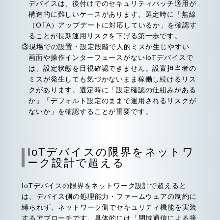
デバイスは、後付けでのセキュリティパッチ適用が
構造的に難しいケースがあります。選定時に「無線
（OTA）アップデートに対応しているか」を確認す
ることが長期運用リスクを下げる第一歩です。
③現場での設置・設定段階で人的ミスが生じやすい
画面や操作インターフェースがないIoTデバイスで
は、設定状態を目視確認できません。設置担当者の
ミスが発生しても気づかないまま稼働し続けるリス
クがあります。選定時に「設定確認の仕組みがある
か」「デフォルト設定のままで運用されるリスクが
ないか」を確認することが重要です。
IoTデバイスの限界をネットワ
ーク設計で超える
IoTデバイスの限界をネットワーク設計で超えると
は、デバイス側の処理能力・ファームウェアの制約に
縛られず、ネットワーク側でセキュリティ機能を実装
するアプローチです。具体的には「閉域通信による接