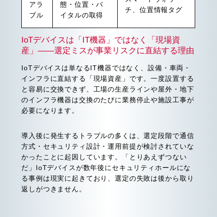
アラ
態・位置・バ
チ、位置情報タグ
ブル
イタルの取得
IoTデバイスは「IT機器」ではなく「現場資
産」——選定ミスが事業リスクに直結する理由
IoTデバイスは単なるIT機器ではなく、設備・車両・
インフラに直結する「現場資産」です。一度設置する
と容易に交換できず、工場の生産ラインや屋外・地下
のインフラ機器は交換のたびに業務停止や施設工事が
必要になります。
導入後に発生するトラブルの多くは、選定段階で通信
方式・セキュリティ設計・運用前提が検討されていな
かったことに起因しています。「とりあえずつない
だ」IoTデバイスが数年後にセキュリティホールにな
る事例は現実に起きており、選定の失敗は後から取り
返しがつきません。