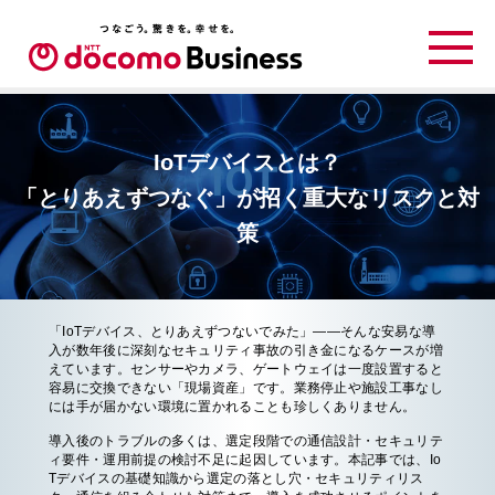
IoTデバイスとは？
「とりあえずつなぐ」が招く重大なリスクと対
策
「IoTデバイス、とりあえずつないでみた」——そんな安易な導
入が数年後に深刻なセキュリティ事故の引き金になるケースが増
えています。センサーやカメラ、ゲートウェイは一度設置すると
容易に交換できない「現場資産」です。業務停止や施設工事なし
には手が届かない環境に置かれることも珍しくありません。
導入後のトラブルの多くは、選定段階での通信設計・セキュリテ
ィ要件・運用前提の検討不足に起因しています。本記事では、Io
Tデバイスの基礎知識から選定の落とし穴・セキュリティリス