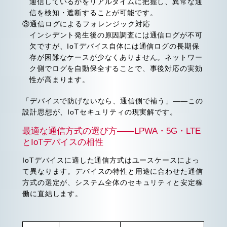
通信しているかをリアルタイムに把握し、異常な通
信を検知・遮断することが可能です。
③通信ログによるフォレンジック対応
インシデント発生後の原因調査には通信ログが不可
欠ですが、IoTデバイス自体には通信ログの長期保
存が困難なケースが少なくありません。ネットワー
ク側でログを自動保全することで、事後対応の実効
性が高まります。
「デバイスで防げないなら、通信側で補う」——この
設計思想が、IoTセキュリティの現実解です。
最適な通信方式の選び方——LPWA・5G・LTE
とIoTデバイスの相性
IoTデバイスに適した通信方式はユースケースによっ
て異なります。デバイスの特性と用途に合わせた通信
方式の選定が、システム全体のセキュリティと安定稼
働に直結します。