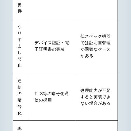
要
件
な
り
低スペック機器
す
デバイス認証・電
では証明書管理
ま
子証明書の実装
が困難なケース
し
がある
防
止
通
信
処理能力が不足
の
TLS等の暗号化通
すると実装でき
暗
信の採用
ない場合がある
号
化
認