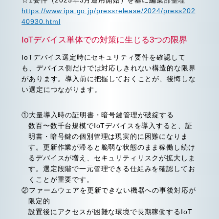
☆1要件（2025年3月運用開始）を基に編集部整理
https://www.ipa.go.jp/pressrelease/2024/press202
40930.html
IoTデバイス単体での対策に生じる3つの限界
IoTデバイス選定時にセキュリティ要件を確認して
も、デバイス側だけでは対応しきれない構造的な限界
があります。導入前に把握しておくことが、後悔しな
い選定につながります。
①大量導入時の証明書・暗号鍵管理が破綻する
数百〜数千台規模でIoTデバイスを導入すると、証
明書・暗号鍵の個別管理は現実的に困難になりま
す。更新作業が滞ると脆弱な状態のまま稼働し続け
るデバイスが増え、セキュリティリスクが拡大しま
す。選定段階で一元管理できる仕組みを確認してお
くことが重要です。
②ファームウェアを更新できない機器への事後対応が
限定的
設置後にアクセスが困難な環境で長期稼働するIoT