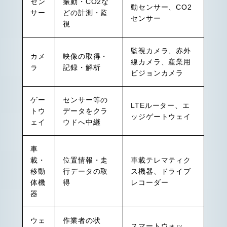
セン
振動・CO2な
動センサー、CO2
サー
どの計測・監
センサー
視
監視カメラ、赤外
カメ
映像の取得・
線カメラ、産業用
ラ
記録・解析
ビジョンカメラ
ゲー
センサー等の
LTEルーター、エ
トウ
データをクラ
ッジゲートウェイ
ェイ
ウドへ中継
車
載・
位置情報・走
車載テレマティク
移動
行データの取
ス機器、ドライブ
体機
得
レコーダー
器
ウェ
作業者の状
スマートウォッ