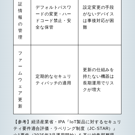
証
デフォルトパスワ
設定変更の手段
情
ードの変更・ハー
がないデバイス
報
ドコード禁止・安
は事後対応が困
の
全な保管
難
管
理
フ
ァ
ー
更新の仕組みを
ム
定期的なセキュリ
持たない機器は
ウ
ティパッチの適用
長期運用でリス
ェ
クが増大
ア
更
新
【参考】経済産業省・IPA『IoT製品に対するセキュリ
ティ要件適合評価・ラベリング制度（JC-STAR）』