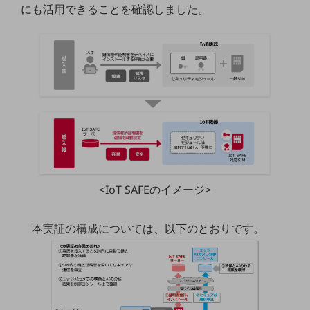
にも活用できることを確認しました。
通信モジュール製品
衛星携帯電話
IOT完了済みメーカーブランド製品
料金
料金TOP
ドコモBiz データ無制限 ドコモ MAX ドコモ mini ドコモBiz かけ放題
ケータイプラン
5Gデータプラス
<IoT SAFEのイメージ>
データプラス
本実証の構成については、以下のとおりです。
IoT向け回線料金
home5Gプラン
モバイルサービス
端末の一元管理