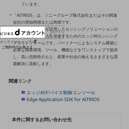
ています。
協賛
NTTドコモグループ
＊「AITRIOS」は、ソニーグループ株式会社またはその関連
会社の登録商標または商標です。
イメージセンサーを活用したセンシングソリューションの
ログイン
効率的な開発・導入を加速するためのエッジAIセンシング
オンラインショップ
プラットフォームです。パートナーによるシステム構築に
ご契約中のお客さま
必要な開発環境、ツール、機能などをワンストップで提供
し、高い信頼性のもと、産業や社会の抱えるさまざまな課
サービス別サポート情報
題解決に貢献します。
関連リンク
ご契約中サービスの一元管理
エッジAIデバイス制御コンソール
Edge Application SDK for AITRIOS
Web明細(ビリングステーション)
本件に関するお問い合わせ先