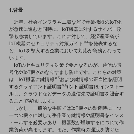
5G
1.背景
IoT
近年、社会インフラや工場などで産業機器のIoT化
AI
が急速に進むと同時に、IoT機器に対するサイバー攻
撃も急増しています。これに対して、経済産業省が
データ利活用
※4
IoT機器のセキュリティ対策ガイド
を発表するな
運用管理
ど、IoTを導入する企業において対応が急務となって
います。
業務支援・マーケティング
IoTのセキュリティ対策で要となるのが、通信の暗
災害対策・BCP
号化やIoT機器のなりすまし防止です。これらの対策
課題・ニーズで探す
※5
は、IoT機器に鍵情報
および鍵情報の正当性を証明
課題・ニーズで探すTOP
※6
するクライアント証明書
(以下 証明書)をインストー
ルし、クラウドなどデータの送信先で証明書を照合す
コミュニケーション・情報共有
ることで実現します。
マーケティング
しかし、一般的な手順ではIoT機器の製造時に一つ
一つの機器に対して手作業で鍵情報や証明書をインス
業務効率化
トールする必要があり、機器数が増加するにつれて作
災害対策
業負荷が高まります。また、作業時の漏洩を防ぐた