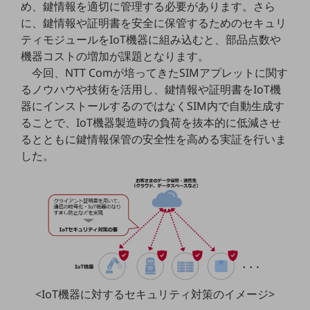
め、鍵情報を適切に管理する必要があります。さら
職場環境整備
に、鍵情報や証明書を安全に保管するためのセキュリ
地域共創・地方創生
ティモジュールをIoT機器に組み込むと、部品点数や
機器コストの増加が課題となります。
セキュリティ対策
今回、NTT Comが培ってきたSIMアプレットに関す
遠隔監視
るノウハウや技術を活用し、鍵情報や証明書をIoT機
器にインストールするのではなくSIM内で自動生成す
顧客体験（CX）改善
ることで、IoT機器製造時の負荷を抜本的に低減させ
自動化・省電化
るとともに鍵情報保管の安全性を高める実証を行いま
した。
人材不足解消
業種・業態で探す
業種・業態で探すTOP
自治体
一次産業
医療・介護
<IoT機器に対するセキュリティ対策のイメージ>
観光