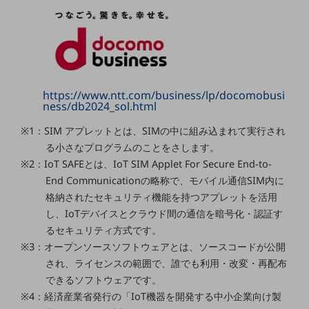
グループ会社
会社案内パンフレット
ニュースルーム
ニュースルームTOP
ニュースリリース
https://www.ntt.com/business/lp/docomobusi
ness/db2024_sol.html
地域からの発表
※1：SIM アプレットとは、SIMの中に組み込まれて実行され
重要なお知らせ
る小さなプログラムのことをさします。
お知らせ
※2：IoT SAFEとは、IoT SIM Applet For Secure End-to-
End Communicationの略称で、モバイル通信SIM内に
社外からの評価実績
格納されたセキュリティ機能を持つアプレットを活用
サステナビリティ
し、IoTデバイスとクラウド間の通信を暗号化・認証す
サステナビリティTOP
るセキュリティ方式です。
NTTドコモビジネスグループのサステナビリティ
※3：オープンソースソフトウェアとは、ソースコードが公開
され、ライセンスの範囲で、誰でも利用・改変・再配布
サステナビリティ基本方針
できるソフトウェアです。
サステナビリティレポート
※4：経済産業省発行の「IoT機器を開発する中小企業向け製