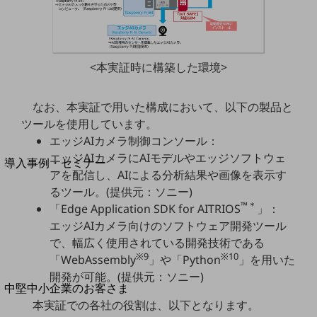
セキュリティ
運用保守・故障紛失サポート
回線・ネットワーク
<本実証時に構築した環境>
お手続き
なお、本実証で用いた構成において、以下の製品と
ツールを使用しています。
エッジAIカメラ制御コンソール：
別ウィンドウで開きます
サービスをご利用中のお客さま
エッジAIカメラにAIモデルやエッジソフトウェ
導入事例・セミナー
アを配信し、AIによる分析結果や画像を表示す
導入事例TOP
るツール。(提供元：ソニー)
最新の導入事例や注目の導入事例をご紹介します
™＊
「Edge Application SDK for AITRIOS
」：
セミナー
エッジAIカメラ向けのソフトウェア開発ツール
で、幅広く使用されている開発技術である
開催・出展する各種セミナー、イベント情報をご紹介します
※9
※10
「WebAssembly
」や「Python
」を用いた
開発が可能。(提供元：ソニー)
別ウィンドウで開きます
中堅中小企業のお客さま
NTTドコモビジネスウォッチ
本実証での各社の役割は、以下となります。