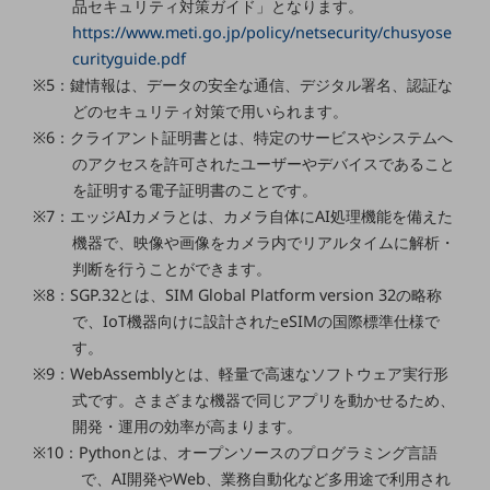
品セキュリティ対策ガイド」となります。
ダイバーシティ
https://www.meti.go.jp/policy/netsecurity/chusyose
経営情報
経営情報TOP
curityguide.pdf
※5：鍵情報は、データの安全な通信、デジタル署名、認証な
業績
どのセキュリティ対策で用いられます。
決算公告
※6：クライアント証明書とは、特定のサービスやシステムへ
のアクセスを許可されたユーザーやデバイスであること
電子公告
を証明する電子証明書のことです。
※7：エッジAIカメラとは、カメラ自体にAI処理機能を備えた
基礎的電気通信役務損益明細表
採用情報
機器で、映像や画像をカメラ内でリアルタイムに解析・
採用情報TOP
判断を行うことができます。
※8：SGP.32とは、SIM Global Platform version 32の略称
新卒採用
で、IoT機器向けに設計されたeSIMの国際標準仕様で
経験者採用
す。
※9：WebAssemblyとは、軽量で高速なソフトウェア実行形
障がい者採用
式です。さまざまな機器で同じアプリを動かせるため、
人材育成制度
開発・運用の効率が高まります。
広告・協賛
※10：Pythonとは、オープンソースのプログラミング言語
広告
で、AI開発やWeb、業務自動化など多用途で利用され