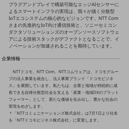
プラグアンドプレイで構築可能なエッジAIセンサーに
法人向けモバイルトップ
はじめての方へ
よるスマートインフラの実現は、我々が描く分散型
サービス・商品を探す
IoTエコシステムの核心的なビジョンです。NTT Com
新規会員登録/ログインはこちら
さまの先進的なIoT向け通信技術と、ソニーセミコン
100回線以上のお問い合わせ・お見積りはこちら
ダクタソリューションズのオープンソースソフトウェ
アによる技術スタックがデファクトとなることで、イ
ノベーションが加速されることを期待しています。
別ウィンドウで開きます
企業情報
企業情報TOP
会社案内
NTTドコモ、NTT Com、NTTコムウェアは、ドコモグルー
会社案内TOP
プの法人事業を統合し、法人事業ブランド「ドコモビジネ
ス」を展開しています。私たちは、企業と地域が持続的に成
組織
長できる自律分散型社会を支える「産業・地域DXのプラット
沿革
フォーマー」として、新たな価値を生み出し、豊かな社会の
実現をめざします。
社長からのご挨拶
＊「NTTコミュニケーションズ株式会社」は7月1日より社名
を「NTTドコモビジネス株式会社」に変更します。
事業拠点