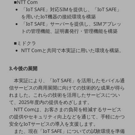
ビジネスお役立ち情報
■NTT Com
「IoT SAFE」対応SIMを提供し、「IoT SAFE」
旬な話題やお役立ち資料などDXの課題を
を用いたIoT機器の接続環境を構築
解決するヒントをお届けする記事サイト
「IoT SAFE」サーバーを提供し、SIMアプレッ
新着記事
お役立ち資料ダウンロード
トの管理機能、証明書発行・管理機能を構築
トレンド記事特集
IT用語集
■ミドクラ
中堅中小企業向け
NTT Comと共同で本実証に用いた環境を構築。
サービス・ソリューション
課題やニーズに合ったサービスをご紹介し、
3.今後の展開
中堅中小企業のビジネスをサポート！
お悩みから見つける
本実証により、「IoT SAFE」を活用したモバイル通
お悩みから見つけるTOP
信サービスの商用展開に向けての技術的な成果が得ら
ネットワーク
れました。これらの技術を活用したサービスについ
て、2025年度内の提供をめざします。
モバイル・音声
NTT Comは、お客さまの負荷を軽減するサービス
バックオフィス
の提供やセキュリティ向上などを通じて、手軽にかつ
安全なIoTサービスの導入を支援します。
リモート・ハイブリッドワーク
また、現在「IoT SAFE」についての試験環境を準備