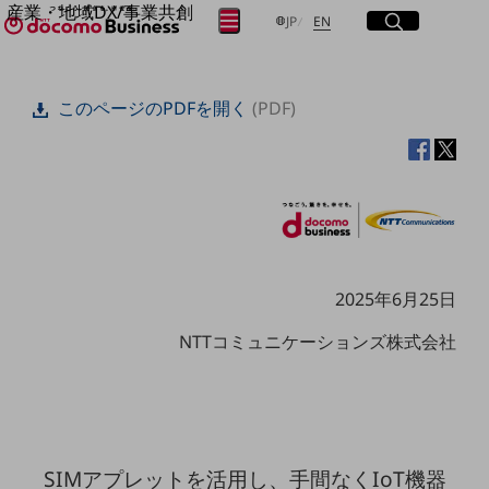
産業・地域DX/事業共創
サイト内検索
開く
日本語
English
メニュー
開く
JP
EN
OPEN HUB for Plural Futures
自律・分散・協調型社会の実現を目指し、
フリーワードを入力して探す
「社会可能性」を探究・実装する事業共創エコシステムです。
このページのPDFを開く
(PDF)
OPEN HUB for Plural Futuresとは
イベント/ウェビナー
検索する
記事コンテンツ
プレイヤー(カタリスト/パートナー企業)
事例
Smart World
フリーワードでNTTドコモビジネスの
取り組みを検索
産業・地域DXプラットフォーマーとして
企業と地域が持続成長する社会を目指します
Smart City
2025年6月25日
Smart Education
Smart Healthcare
NTTコミュニケーションズ株式会社
Smart Industry
Smart Mobility
Smart Worksite
生成AI(Generative AI)
地域の取り組み
SIMアプレットを活用し、手間なくIoT機器
地域社会を支える皆さまと地域課題の解決や