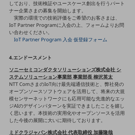
セキュリティ
しており、技術検証やユースケース創出を行うパート
ナー企業さまの募集を開始します。
その他のお悩みはこちら
実際の環境での技術評価をご希望のお客さまは、
業界から見つける
IoT Partner Programに入会の上、フォームよりお問
業界から見つけるTOP
い合わせください。
製造業
IoT Partner Program 入会 仮登録フォーム
小売・卸売業
4.エンドースメント
運輸業
ソニーセミコンダクタソリューションズ株式会社 シ
建設業
ステムソリューション事業部 事業部長 柳沢英太
地域産業
NTT ComさまのIoT向け最先端通信技術と、弊社発の
オープンソースソフトウェアを活用して、将来の大規
その他の業界はこちら
模センサーネットワークにも応用可能な先進的なエッ
ゲーム感覚で見つける
ビジネスお悩み診断
ジAIのデザインパターンを実証できましたことを嬉し
NTTドコモビジネス
く思います。本技術の実用化やオープンソースを活用
オンラインショップ
した今後の展開に大いに期待しております。
モバイル・ICTサービスをオンラインで
ミドクラジャパン株式会社 代表取締役 加藤隆哉
相談・申し込みができるバーチャルショップ