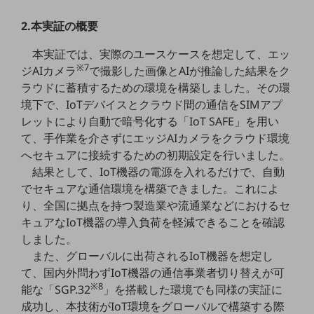
教育
2.本実証の概要
モビリティ
本実証では、実際のユースケースを想定して、エッ
製造・建設業
※7
ジAIカメラ
で撮影した画像とAIが推論した結果をク
ラウドに蓄積するための環境を構築しました。その環
小売業
キーワードで探す
境下で、IoTデバイスとクラウド間の通信をSIMアプ
モバイルTOP
レットにより自動で暗号化する「IoT SAFE」を用い
て、手作業を介さずにエッジAIカメラをクラウド環境
法人向けスマホ・携帯に関する、
へセキュアに接続するための初期設定を行いました。
おすすめの機種、料金やサービスをご紹介
製品
結果として、IoT機器の電源を入れるだけで、自動
製品TOP
でセキュアな通信環境を構築できました。これによ
り、全国に拠点を持つ製造業や流通業などにおけるセ
ビジネス向けスマートフォン
キュアなIoT機器の導入負荷を軽減できることを確認
タフネススマートフォン
しました。
また、グローバルに出荷されるIoT機器を想定し
データ通信製品
て、国内外問わずIoT機器の通信事業者切り替えが可
※8
ドコモケータイ
能な「SGP.32
」を搭載した環境でも同様の実証に
成功し、本技術がIoT環境をグローバルで構築する際
5G対応ホームルーター