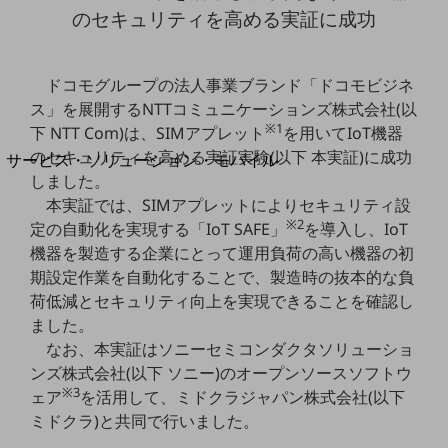
地域経済のさらなる活性化に取り組みます
のセキュリティを高める実証に成功
自治体・地域社会との共創
LGPF(Local Government Platform)
ドコモグループの法人事業ブランド「ドコモビジネ
別ウィンドウで開きます
ス」を展開するNTTコミュニケーションズ株式会社(以
※1
下 NTT Com)は、SIMアプレット
を用いてIoT機器
のセキュリティを高める実証実験(以下 本実証)に成功
サービス・ソリューション・モバイル
しました。
サービス・ソリューションTOP
本実証では、SIMアプレットによりセキュリティ設
DXに関する課題を解決する
※2
定の自動化を実現する「IoT SAFE」
を導入し、IoT
サービス・ソリューションをご紹介
機器を製造する企業にとって運用負荷の高い機器の初
カテゴリーで探す
期設定作業を自動化することで、製造時の抜本的な負
カテゴリーで探すTOP
荷低減とセキュリティ向上を実現できることを確認し
ネットワーク・モバイル
ました。
なお、本実証はソニーセミコンダクタソリューショ
クラウド・データセンター
ンズ株式会社(以下 ソニー)のオープンソースソフトウ
電話・映像コミュニケーション
※3
ェア
を活用して、ミドクラジャパン株式会社(以下
ミドクラ)と共同で行いました。
セキュリティ