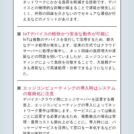
ネットワークにかかる負荷を軽減する技術です。デバ
イスとの物理的な距離が縮まることで遅延が発生しに
くく、外部の回線を介さないのでセキュアな通信が行
えるなどのメリットがあります。
IoTデバイスの軽快かつ安全な動作が可能に
IoTは複数のデバイスを並行して活用するため、膨大
なデータ処理が発生します。従来の方式ではクラウド
サーバーに処理が集中し、ネット回線の負荷増大や遅
延などの問題を招いていましたが、エッジコンピュー
ティングによって負担を分散することで、大規模デー
タも遅延なしで高速処理・分析できるようになりまし
た。
エッジコンピューティングの導入時はシステム
の複雑化に注意
デバイス−クラウド間にエッジサーバーを設置する構
造上、エッジコンピューティングの導入によってネッ
トワーク要件は増加します。サービスによっては拠点
ごとに設置する必要があるため、複数拠点の場合は管
理・運用コストも膨れ上がることに。導入時には、パ
ッケージサービスを活用して窓口を一本化するなどの
対策が有効です。