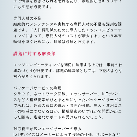
手で情報を抜き取られる恐れもあり、物理的なセキュリティ
にも注意が必要です。
専門人材の不足
継続的なメンテナンスを実施する専門人材の不足も深刻な課
題です。「人件費削減のために導入したエッジコンピューテ
ィングによって、専門人材のコストが増大する」という本末
転倒を防ぐためにも、対策は必須と言えます。
課題に対する解決策
エッジコンピューティングを適切に運用する上では、事前の仕
組みづくりが肝要です。課題の解決策としては、下記のような
対応が考えられます。
パッケージサービスの利用
クラウド、ネットワーク回線、エッジサーバー、IoTデバイ
スなどの構成要素がひとまとめになったパッケージサービス
であれば、外部の窓口の統合・管理が可能。導入・運用コス
トの軽減につながるほか、構成要素のいずれかで問題が起こ
った際も、迅速なサポートを受けられるでしょう。
対応範囲が広いエッジサーバーの導入
IoTデバイスはメーカーによって接続の仕様、サポートなど