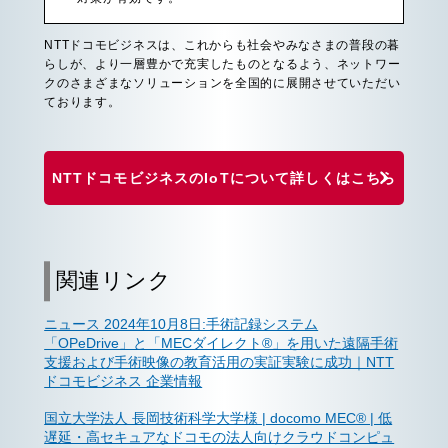
NTTドコモビジネスは、これからも社会やみなさまの普段の暮
らしが、より一層豊かで充実したものとなるよう、ネットワー
クのさまざまなソリューションを全国的に展開させていただい
ております。
NTTドコモビジネスのIoTについて詳しくはこちら
関連リンク
ニュース 2024年10月8日:手術記録システム
「OPeDrive」と「MECダイレクト®」を用いた遠隔手術
支援および手術映像の教育活用の実証実験に成功｜NTT
ドコモビジネス 企業情報
国立大学法人 長岡技術科学大学様 | docomo MEC® | 低
遅延・高セキュアなドコモの法人向けクラウドコンピュ