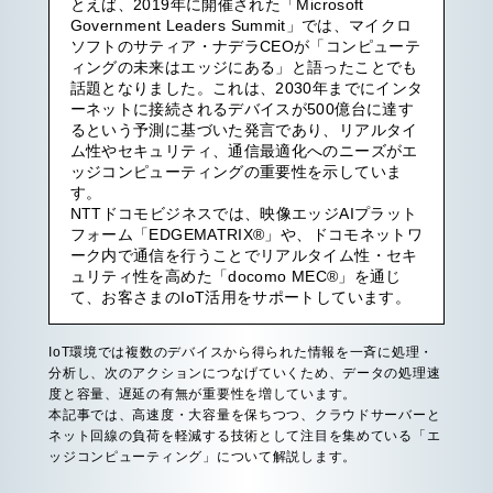
とえば、2019年に開催された「Microsoft
Government Leaders Summit」では、マイクロ
ソフトのサティア・ナデラCEOが「コンピューテ
ィングの未来はエッジにある」と語ったことでも
話題となりました。これは、2030年までにインタ
ーネットに接続されるデバイスが500億台に達す
るという予測に基づいた発言であり、リアルタイ
ム性やセキュリティ、通信最適化へのニーズがエ
ッジコンピューティングの重要性を示していま
す。
NTTドコモビジネスでは、映像エッジAIプラット
フォーム「EDGEMATRIX®︎」や、ドコモネットワ
ーク内で通信を行うことでリアルタイム性・セキ
ュリティ性を高めた「docomo MEC®︎」を通じ
て、お客さまのIoT活用をサポートしています。
IoT環境では複数のデバイスから得られた情報を一斉に処理・
分析し、次のアクションにつなげていくため、データの処理速
度と容量、遅延の有無が重要性を増しています。
本記事では、高速度・大容量を保ちつつ、クラウドサーバーと
ネット回線の負荷を軽減する技術として注目を集めている「エ
ッジコンピューティング」について解説します。