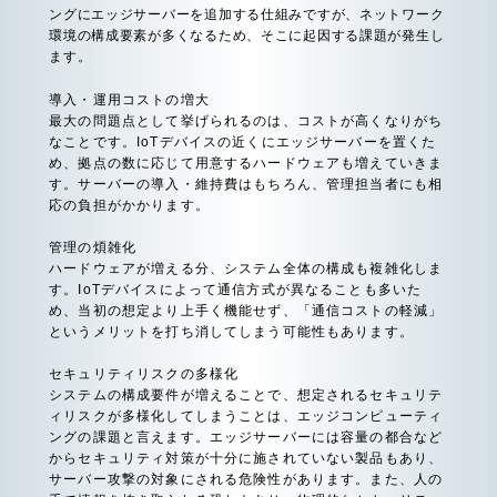
ングにエッジサーバーを追加する仕組みですが、ネットワーク
環境の構成要素が多くなるため、そこに起因する課題が発生し
ます。
導入・運用コストの増大
最大の問題点として挙げられるのは、コストが高くなりがち
なことです。IoTデバイスの近くにエッジサーバーを置くた
め、拠点の数に応じて用意するハードウェアも増えていきま
す。サーバーの導入・維持費はもちろん、管理担当者にも相
応の負担がかかります。
管理の煩雑化
ハードウェアが増える分、システム全体の構成も複雑化しま
す。IoTデバイスによって通信方式が異なることも多いた
め、当初の想定より上手く機能せず、「通信コストの軽減」
というメリットを打ち消してしまう可能性もあります。
セキュリティリスクの多様化
システムの構成要件が増えることで、想定されるセキュリテ
ィリスクが多様化してしまうことは、エッジコンピューティ
ングの課題と言えます。エッジサーバーには容量の都合など
からセキュリティ対策が十分に施されていない製品もあり、
サーバー攻撃の対象にされる危険性があります。また、人の