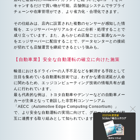
キャンするだけで買い物が可能。店舗側はシステムでサプライ
チェーンや在庫管理ができ、より省力化・合理化できます。
その仕組みは、店内に設置された複数のセンサーが感知した情
報を、エッジサーバーがリアルタイムに分析・処理することで
成り立っています。また、あらかじめ店舗ごとに最適なルール
をエッジサーバーに配信することで、データセンターとの接続
が切れても店舗運営を継続できるという強みも。
【自動車業】安全な自動運転の確立に向けた施策
輸送におけるドライバーの人手不足などを解消する手段として
注目を集めている自動運転技術では、わずかな通信遅延が人命
に関わるため、エッジコンピューティング技術の情報共有が盛
んに行われています。
最も代表的な例は、トヨタ自動車やデンソーなどの自動車メー
カーが主体となって創設した非営利コンソーシアム
「AECC（Automotive Edge Computing Consortium）」
で、より安全な自動運転の実現に向けて、グローバル企業が相
互に連携する取り組みとして知られています。