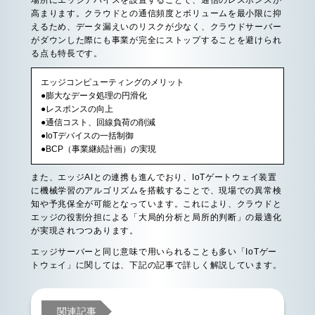
高まります。クラウドとの通信頻度とボリュームを最小限に抑
えるため、データ漏えいのリスクが少なく、クラウドサーバー
がダウンした際にも事業が完全にストップすることを避けられ
る点も特長です。
エッジコンピューティングのメリット
●膨大なデータ処理の円滑化
●レスポンスの向上
●通信コスト、回線負荷の削減
●IoTデバイスの一括制御
●BCP（事業継続計画）の実現
また、エッジAIとの連携も進んでおり、IoTゲートウェイ装置
に機械学習のアルゴリズムを搭載することで、現場での異常検
知や予兆保全が可能となっています。これにより、クラウドと
エッジの役割分担による「大局的分析と局所的判断」の最適化
が実現されつつあります。
エッジサーバーと同じ意味で用いられることも多い「IoTゲー
トウェイ」に関しては、下記の記事で詳しく解説しています。
関連記事