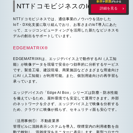
NTTドコモビジネスのIoT商材
詳細を見る
NTTドコモビジネスでは、通信事業のノウハウを活かした
IoT・DX化支援に取り組んでおり、お客さまのIoT導入にあた
って、エッジコンピューティングを活用した新たなビジネスモ
デルの創出をサポートしています。
EDGEMATRIX®
EDGEMATRIX®は、エッジデバイス上で動作するAI（人工知
能）が映像データを現場で安全かつ効率的に分析するサービス
です。製造工場、建設現場、商業施設などさまざまな用途向け
にAI（人工知能）が利用可能。また、個別用途向けの再学習も
承っています。
エッジデバイスの「Edge AI Box」シリーズは防塵・防水性能
を備えているため、屋外環境でも安定して運用できます。外部
のネットワークを介さず、エッジデバイス上で映像を分析する
ため、クラウドに映像が残らず、セキュリティ面も安心です。
〈活用事例①〉 不動産業界
管理ビルに混雑表示システムを導入。喫煙室内の利用者数を自
動で検知し、混雑状況をモニターに表示します。新型コロナウ