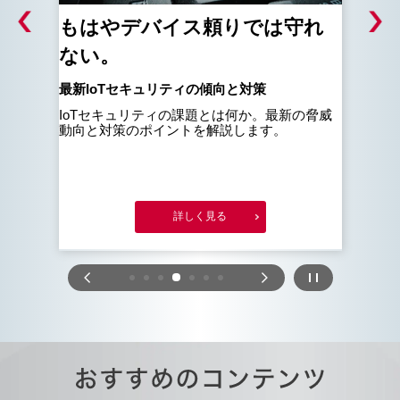
もはやデバイス頼りでは守れ
L
ない。
とは
特徴
【2
oTは
最新IoTセキュリティの傾向と対策
ます。
Io
IoTセキュリティの課題とは何か。最新の脅威
を兼
動向と対策のポイントを解説します。
を解
詳しく見る