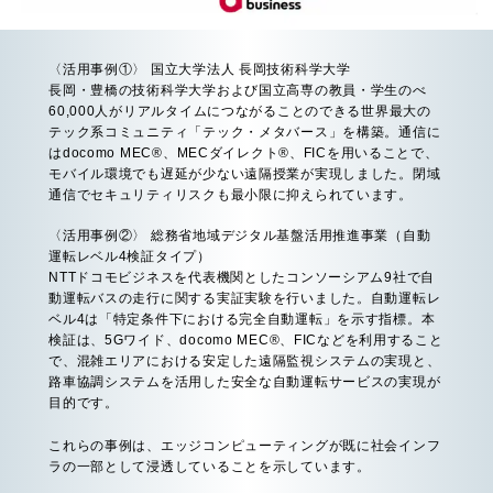
〈活用事例①〉 国立大学法人 長岡技術科学大学
長岡・豊橋の技術科学大学および国立高専の教員・学生のべ
60,000人がリアルタイムにつながることのできる世界最大の
テック系コミュニティ「テック・メタバース」を構築。通信に
はdocomo MEC®、MECダイレクト®、FICを用いることで、
モバイル環境でも遅延が少ない遠隔授業が実現しました。閉域
通信でセキュリティリスクも最小限に抑えられています。
〈活用事例②〉 総務省地域デジタル基盤活用推進事業（自動
運転レベル4検証タイプ）
NTTドコモビジネスを代表機関としたコンソーシアム9社で自
動運転バスの走行に関する実証実験を行いました。自動運転レ
ベル4は「特定条件下における完全自動運転」を示す指標。本
検証は、5Gワイド、docomo MEC®、FICなどを利用すること
で、混雑エリアにおける安定した遠隔監視システムの実現と、
路車協調システムを活用した安全な自動運転サービスの実現が
目的です。
これらの事例は、エッジコンピューティングが既に社会インフ
ラの一部として浸透していることを示しています。