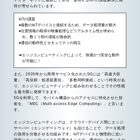
インターネットに接続して管理・運用するIoTの課題解決に期
待が寄せられています。
IoTの課題
●複数のIoTデバイスと接続するため、データ処理量が膨大
●位置情報の取得や映像処理などリアルタイム性が求めら
れ、数ミリ秒の遅延が致命的
●通信の動作性とセキュリティの両立
➡エッジコンピューティングによって、快適かつ安全な動作
が可能に！
また、2020年から商用サービス化された5Gには「高速大容
量」「高信頼・低遅延通信」「多数同時接続」という特長があ
り、エッジコンピューティングと組み合わせることでその性能
を最大限に発揮できます。
5Gを利用して、モバイル機器からのアクセスに特化させた技
術を、「MEC（Multi-access Edge Computing）」と言いま
す。
エッジコンピューティングは、クラウド−デバイス間にエッジ
サーバー（エッジゲートウェイ）を設けることで、データ処理
の負荷を分散させる仕組みです。IoTデバイスと物理的に近い
場所にエッジデバイスを設置することで、通信のレスポンスが