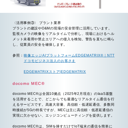
〈活用事例③〉 プラント業界
プラントの建設やO&Mの現場の安全管理に活用しています。
監視カメラの映像をリアルタイムで分析し、現場におけるヘル
メット未着用や禁止エリアへの侵入を検知。警告を直ちに鳴ら
し、従業員の安全を確保します。
参照：
映像エッジAIプラットフォームEDGEMATRIX®｜NTT
ドコモビジネス法人のお客さま
EDGEMATRIXストア|EDGEMATRIX
docomo MEC®
docomo MEC®は全国10拠点（2025年2月現在）のIaaS基盤
を活用することで、どこからでも最適なリアルタイム通信を行
えるサービスです。高速大容量、高信頼・低遅延通信、多数同
時接続が5Gの特長ですが、MECは主に高信頼・低遅延通信の
実現に欠かせない、エッジコンピューティングを提供します。
docomo MEC®は、SIMを挿すだけでIoT端末の通信を簡単に