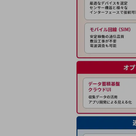
業務効率化
災害対策
職場環境整備
地域共創・地方創生
セキュリティ対策
遠隔監視
顧客体験（CX）改善
自動化・省電化
人材不足解消
業種・業態で探す
業種・業態で探すTOP
自治体
一次産業