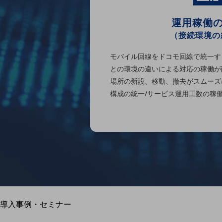
home5Gプラン
モバイルサービス
運用稼働
端末の一元管理
（接続環境の
セキュリティ
モバイル回線をドコモ回線で統一す
運用保守・故障紛失サポート
との環境の違いによる対応の稼働が
回線・ネットワーク
場所の新設、移動、撤去がスムーズ
お手続き
構成の統一/サービス運用工数の稼
別ウィンドウで開きます
サービスをご利用中のお客さま
導入事例・セミナー
導入事例TOP