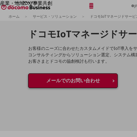
産業・地域DX/事業共創
メニュー
開く
J
OPEN HUB for Plural Futures
ホーム
サービス・ソリューション
ドコモIoTマネージドサービ
自律・分散・協調型社会の実現を目指し、
「社会可能性」を探究・実装する事業共創エコシステムです。
フリーワードを入力して探す
ドコモIoTマネージドサ
OPEN HUB for Plural Futuresとは
イベント/ウェビナー
記事コンテンツ
お客様のニーズに合わせたカスタムメイドでIoT導入を
プレイヤー(カタリスト/パートナー企業)
事例
コンサルティングからソリューション選定、システム構
Smart World
お客さまとドコモの協創検討も行います。
フリーワードでNTTドコモビジネスの
取り組みを検索
産業・地域DXプラットフォーマーとして
企業と地域が持続成長する社会を目指します
メールでのお問い合わせ
Smart City
Smart Education
Smart Healthcare
Smart Industry
Smart Mobility
Smart Worksite
生成AI(Generative AI)
地域の取り組み
地域社会を支える皆さまと地域課題の解決や