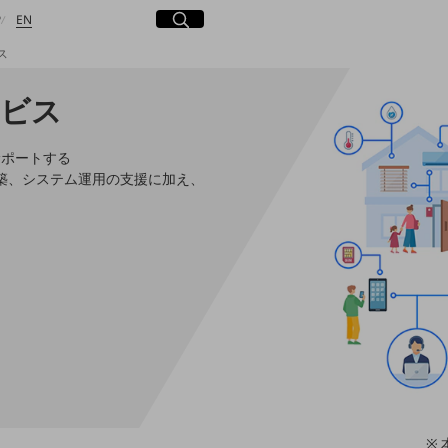
日本語
English
サイト内検索
開く
P
EN
ス
ービス
検索する
サポートする
築、システム運用の支援に加え、