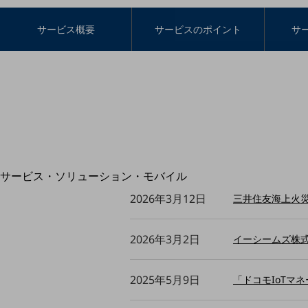
地域経済のさらなる活性化に取り組みます
自治体・地域社会との共創
LGPF(Local Government Platform)
サービス概要
サービスのポイント
サ
別ウィンドウで開きます
サービス・ソリューション・モバイル
サービス・ソリューションTOP
2026年3月12日
三井住友海上火
DXに関する課題を解決する
サービス・ソリューションをご紹介
2026年3月2日
イーシームズ株
カテゴリーで探す
カテゴリーで探すTOP
2025年5月9日
「ドコモIoTマネ
ネットワーク・モバイル
クラウド・データセンター