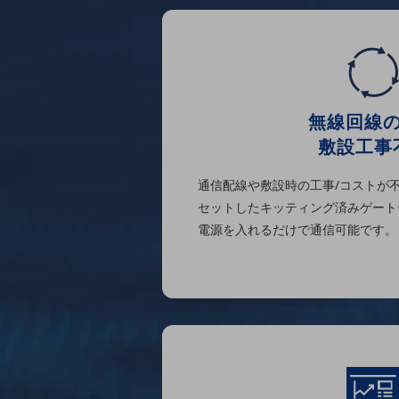
データ通信製品
ドコモケータイ
5G対応ホームルーター
通信モジュール製品
無線回線
衛星携帯電話
敷設工事
IOT完了済みメーカーブランド製品
通信配線や敷設時の工事/コストが
料金
セットしたキッティング済みゲート
料金TOP
電源を入れるだけで通信可能です。
ドコモBiz データ無制限 ドコモ MAX ドコモ mini ドコモBiz かけ放題
ケータイプラン
5Gデータプラス
データプラス
IoT向け回線料金