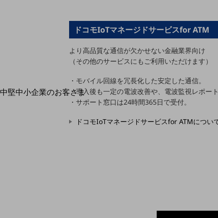
最新の導入事例や注目の導入事例をご紹介します
セミナー
ドコモIoTマネージドサービスfor ATM
開催・出展する各種セミナー、イベント情報をご紹介します
より高品質な通信が欠かせない金融業界向け
（その他のサービスにもご利用いただけます）
・モバイル回線を冗長化した安定した通信。
中堅中小企業のお客さま
・導入後も一定の電波改善や、電波監視レポー
NTTドコモビジネスウォッチ
・サポート窓口は24時間365日で受付。
ビジネスお役立ち情報
ドコモIoTマネージドサービスfor ATMについ
旬な話題やお役立ち資料などDXの課題を
解決するヒントをお届けする記事サイト
新着記事
お役立ち資料ダウンロード
トレンド記事特集
IT用語集
中堅中小企業向け
サービス・ソリューション
課題やニーズに合ったサービスをご紹介し、