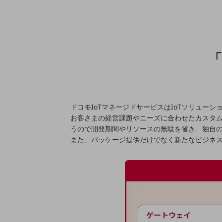
電話・映像コミュニケーション
セキュリティ
5G
「
IoT
AI
ドコモIoTマネージドサービスはIoTソリュ
データ利活用
お客さまの経営課題やニーズに合わせたカスタ
運用管理
うので開発期間やリソースの無駄を省き、独自
また、パッケージ提供だけでなく新たなビジネ
業務支援・マーケティング
災害対策・BCP
課題・ニーズで探す
課題・ニーズで探すTOP
コミュニケーション・情報共有
マーケティング