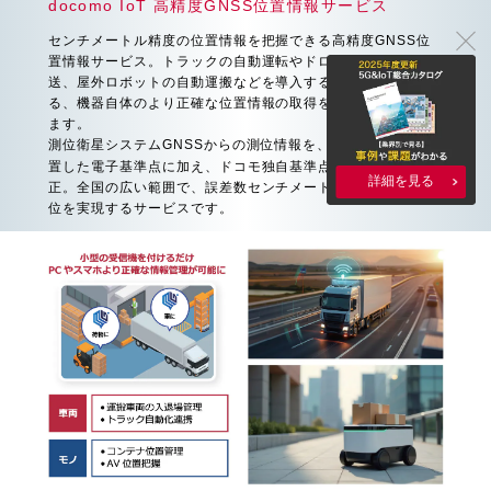
docomo IoT 高精度GNSS位置情報サービス
センチメートル精度の位置情報を把握できる高精度GNSS位
置情報サービス。トラックの自動運転やドローンを用いた配
送、屋外ロボットの自動運搬などを導入する上で必須とな
る、機器自体のより正確な位置情報の取得を可能にしてくれ
ます。
測位衛星システムGNSSからの測位情報を、国土地理院が設
＊1
置した電子基準点に加え、ドコモ独自基準点
を活用して補
詳細を見る
正。全国の広い範囲で、誤差数センチメートルの安定した測
位を実現するサービスです。