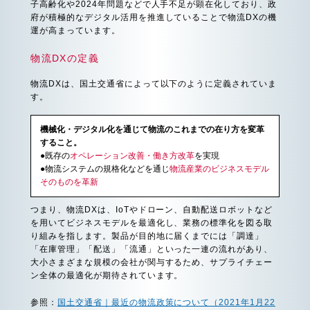
子高齢化や2024年問題などで人手不足が顕在化しており、政
府が積極的なデジタル活用を推進していることで物流DXの機
運が高まっています。
物流DXの定義
物流DXは、国土交通省によって以下のように定義されていま
す。
機械化・デジタル化を通じて物流のこれまでの在り方を変革
すること。
●既存の
オペレーション改善・働き方改革
を実現
●物流システムの規格化などを通じ
物流産業のビジネスモデル
そのものを革新
つまり、物流DXは、IoTやドローン、自動配送ロボットなど
を用いてビジネスモデルを最適化し、業務の標準化を図る取
り組みを指します。製品が目的地に届くまでには「調達」
「在庫管理」「配送」「流通」といった一連の流れがあり、
大小さまざまな規模の会社が関与するため、サプライチェー
ン全体の最適化が期待されています。
参照：
国土交通省｜最近の物流政策について（2021年1月22