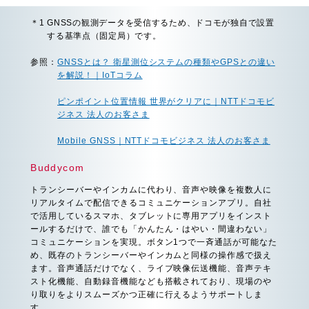
＊1 GNSSの観測データを受信するため、ドコモが独自で設置
する基準点（固定局）です。
参照：
GNSSとは？ 衛星測位システムの種類やGPSとの違い
を解説！｜IoTコラム
ピンポイント位置情報 世界がクリアに｜NTTドコモビ
ジネス 法人のお客さま
Mobile GNSS｜NTTドコモビジネス 法人のお客さま
Buddycom
トランシーバーやインカムに代わり、音声や映像を複数人に
リアルタイムで配信できるコミュニケーションアプリ。自社
で活用しているスマホ、タブレットに専用アプリをインスト
ールするだけで、誰でも「かんたん・はやい・間違わない」
コミュニケーションを実現。ボタン1つで一斉通話が可能なた
め、既存のトランシーバーやインカムと同様の操作感で扱え
ます。音声通話だけでなく、ライブ映像伝送機能、音声テキ
スト化機能、自動録音機能なども搭載されており、現場のや
り取りをよりスムーズかつ正確に行えるようサポートしま
す。