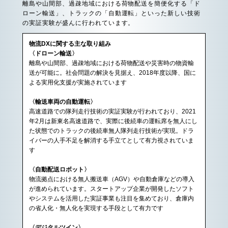
離島や山間部、過疎地域における荷物配送を簡便化する「ド
ローン輸送」、トラックの「自動運転」といった新しい技術
の実証実験が盛んに行われています。
物流DXに関する主な取り組み
〈ドローン輸送〉
離島や山間部、過疎地域における荷物配送や災害時の物資輸
送が可能に。社会問題の解決を見据え、2018年度以降、国に
よる実用化支援が実施されています
〈輸送車両の自動運転〉
高速道路での隊列走行技術の実証実験が行われており、2021
年2月は新東名高速道路で、実際に後続車の運転席を無人にし
た状態でのトラックの後続車無人隊列走行技術が実現。ドラ
イバーの人手不足を解消する手立てとして有力視されていま
す
〈自動配送ロボット〉
物流拠点における無人搬送車（AGV）や自動倉庫などの導入
が進められています。スタートアップ企業が開発したソフト
やシステムを活用した実証事業も注目を集めており、倉庫内
の省人化・無人化を実現する手段として有力です
〈デジタルツイン〉