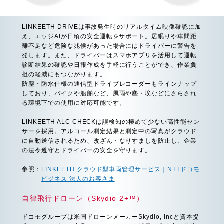
LINKEETH DRIVEは事故発生時のリアルタイム映像確認に加
え、エッジAIが日頃の安全運転をサポート。居眠りや車間距
離不足など危険な兆候があった場合にはドライバーに警告を
発します。また、ドライバーはスマホアプリを活用して運転
診断結果の確認や日報作成を手軽に行うことができ、作業負
担の軽減にもつながります。
防塵・防水仕様の通信型ドライブレコーダーもラインナップ
しており、バイクや船舶など、風雨や塵・埃などにさらされ
る環境下での使用に対応可能です。
LINKEETH ALC CHECKは誤検知の極めて少ない高性能セン
サーを採用。アルコール測定結果と測定中の写真がクラウド
に自動送信されるため、改ざん・なりすましを防止し、企業
の法令遵守とドライバーの安全を守ります。
参照：
LINKEETH クラウド型車両管理サービス｜NTTドコモ
ビジネス 法人のお客さま
自律飛行ドローン（Skydio 2+™）
ドコモグループは米国ドローンメーカーSkydio, Incと資本提