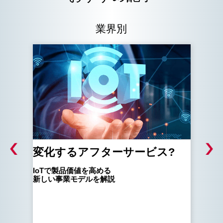
業界別
変化するアフターサービス?
ス
の
紹介
IoTで製品価値を高める
新しい事業モデルを解説
経産
スマ
取り