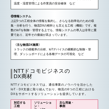
温度・湿度管理による作業員の安全確保 など
⑥情報システム
上記5つの工程全体の情報を集約し、さらなる効率化のための収
集・分析を行う、物流DXの根幹とも言える工程（機能）です。複
数のIoTを制御・管理する上でも、情報システムの導入は非常に重
要であり、近年その価値が高まっています。
〈主な物流DX施策〉
トラックの積載率の分析、IoTデバイスの横断的な制御・管
理、ダッシュボードによる各種データの可視化 など
NTTドコモビジネスの
DX商材
NTTドコモビジネスでは、通信事業のノウハウを活かした
IoT・DX支援に取り組んでおり、物流の6つの工程における
DXをサポートするソリューションを提供しています。
対応する
ソリューショ
主な用途・
工程
ン・
事例