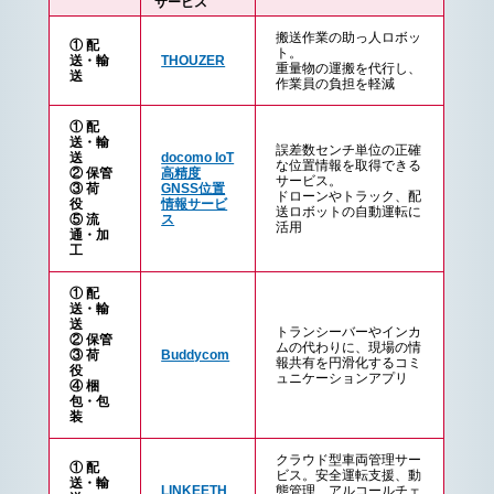
サービス
搬送作業の助っ人ロボッ
① 配
ト。
送・輸
THOUZER
重量物の運搬を代行し、
送
作業員の負担を軽減
① 配
送・輸
誤差数センチ単位の正確
送
docomo IoT
な位置情報を取得できる
② 保管
高精度
サービス。
③ 荷
GNSS位置
ドローンやトラック、配
役
情報サービ
送ロボットの自動運転に
⑤ 流
ス
活用
通・加
工
① 配
送・輸
送
トランシーバーやインカ
② 保管
ムの代わりに、現場の情
③ 荷
Buddycom
報共有を円滑化するコミ
役
ュニケーションアプリ
④ 梱
包・包
装
クラウド型車両管理サー
① 配
ビス。安全運転支援、動
送・輸
LINKEETH
態管理、アルコールチェ