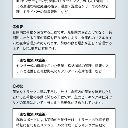
IoTセンサーを用いた荷物のトラッキング、AI（人工知能）に
よる最適な輸送経路の指示、温度・湿度センサーでの荷物管
理、ドライバーの健康管理 など
②保管
倉庫内に荷物を保管する工程です。短期間の保管だけでなく、長
期間にわたる在庫の確保を行う場合もあり、倉庫内のリアルタイ
ムな在庫管理が求められます。荷物の数と場所を正しく管理する
上で、IoTは非常に有用です。
〈主な物流DX施策〉
センサー式の荷棚を用いた数量・格納場所の管理、情報シス
テムと連携した複数拠点のリアルタイム在庫管理 など
③荷役
荷物をトラックに積み下ろししたり、倉庫内の荷物を運搬したり
といった荷物の移動に関わる工程です。主にピッキングや仕分け
などの業務において、省人化・自動化が進められています。
〈主な物流DX施策〉
配送ロボットによる荷物の自動仕分け、トラックの到着予想
時刻に合わせたスケジュールの作成、ピッキングの自動化