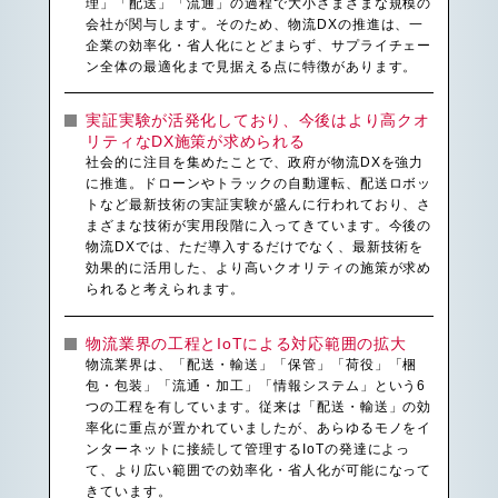
理」「配送」「流通」の過程で大小さまざまな規模の
会社が関与します。そのため、物流DXの推進は、一
企業の効率化・省人化にとどまらず、サプライチェー
ン全体の最適化まで見据える点に特徴があります。
実証実験が活発化しており、今後はより高クオ
リティなDX施策が求められる
社会的に注目を集めたことで、政府が物流DXを強力
に推進。ドローンやトラックの自動運転、配送ロボッ
トなど最新技術の実証実験が盛んに行われており、さ
まざまな技術が実用段階に入ってきています。今後の
物流DXでは、ただ導入するだけでなく、最新技術を
効果的に活用した、より高いクオリティの施策が求め
られると考えられます。
物流業界の工程とIoTによる対応範囲の拡大
物流業界は、「配送・輸送」「保管」「荷役」「梱
包・包装」「流通・加工」「情報システム」という6
つの工程を有しています。従来は「配送・輸送」の効
率化に重点が置かれていましたが、あらゆるモノをイ
ンターネットに接続して管理するIoTの発達によっ
て、より広い範囲での効率化・省人化が可能になって
きています。