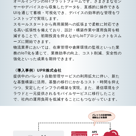
オールインワンのIoTプラットフォームです。さまざまなセン
サーやデバイスから収集したデータを、直感的に操作できる
UIを通じて蓄積・可視化でき、デバイスの効率的な管理をワ
ンストップで実現します。
スモールスタートから商用展開への拡張まで柔軟に対応でき
る高い拡張性を備えており、設計・構築作業や運用負荷を軽
減することで、初期投資を抑えながらIoTプロジェクトをスム
ーズに開始できます。
物流業界においては、在庫管理や倉庫環境の監視といった業
務のIoT化を通じて、業務効率の向上、コスト削減、安全性の
強化といった成果を期待できます。
〈導入事例〉UPR株式会社
提供中のパレット自動管理サービスの利用拡大に伴い、新た
な基盤構築に活用。基盤の移行にかかるコスト・時間を抑え
つつ、安定したインフラの構築を実現。また、通信環境をク
ラウドと一元提供されるモバイルサービスに移行したこと
で、社内の運用負荷を低減することにもつながっています。