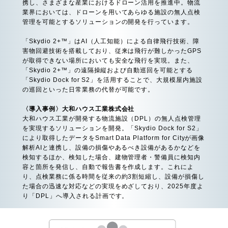
携し、さまざまな産業におけるドローン活用を推進中。物流
業界においては、ドローンを用いてあらゆる施設の無人点検
管理を可能とするソリューションの開発を行っています。
「Skydio 2+™」はAI（人工知能）による自律飛行技術、障
害物回避技術を搭載しており、従来は飛行が難しかったGPS
が取得できない場所においても安全な飛行を実現。また、
「Skydio 2+™」の遠隔操縦および自動巡回を可能とする
「Skydio Dock for S2」を活用することで、大規模屋内施設
の巡回といった日常業務の代替が可能です。
〈導入事例〉大和ハウス工業株式会社
大和ハウス工業が開発する物流施設（DPL）の無人点検管理
を実現するソリューションを開発。「Skydio Dock for S2」
により取得したデータをSmart Data Platform for Cityが画像
解析AIと連携し、設備の損傷やあるべき設備があるかなどを
検知するほか、検知した場合、建物管理者・警備員に検知内
容と箇所を発信し、自動で報告書を作成します。これによ
り、点検業務に係る時間を従来の約3割短縮し、設備が損傷し
た場合の迅速な対応などの実現をめざしており、2025年度よ
り「DPL」へ導入される計画です。