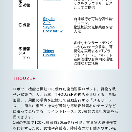
送
ックをクラウドサービス
② 荷役
としてご提供
Skydio
自律飛行が可能な高性能
2+™
ドローン。
② 保管
Skydio
物流施設の点検業務を省
Dock for S2
人化
多様なセンサー・デバイ
スからのデータ収集、可
⑥ 情報
Things
視化を実現するIoTプラ
シス
Cloud®
ットフォーム。パレット
テム
在庫管理や倉庫内の環境
管理などに活用
THOUZER
ロボット機能と機動力に優れた協働運搬ロボット。荷物を載
せた状態で、人、台車、THOUZERの後ろを追従する「自動
追従」、周囲の環境を記憶して自動走行する「メモリトレー
ス」、簡単に敷設・撤去が可能な再帰反射素材のテープなど
に沿って走行する「ライントレース」の3種類の走行方法を活
用できます。
1回の充電で120kg積載時20km走行可能。重量物の運搬作業
を代行するため、女性や高齢者、障碍者の方も働きやすい職