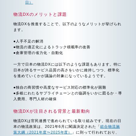
日）
物流DXのメリットと課題
物流DXを推進することで、以下のようなメリットが挙げられ
ます。
●人手不足の解消
●物流の適正化によるトラック積載率の改善
●倉庫管理の省力化・自動化
一方で日本の物流DXには以下のような課題もあります。特に
日本が誇るサービス品質の高さをいかに維持しつつ、標準化
を進めていくかが議論の対象になっているようです。
●独自の商習慣や高度なサービス対応の標準化が困難
●多岐にわたるサプライチェーンとの協調をいかに図るか・導
入費用、専門人材の確保
物流DXが注目される背景と最新動向
物流DXは官民連携で進められている取り組みです。現在の日
本の物流政策は、2021年6月に閣議決定された「
総合物流施
策大綱（2021年度〜2025年度）
」に則って行われており、