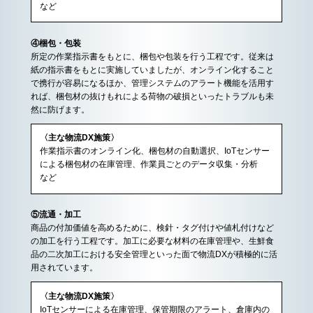
など
④梱包・包装
所定の作業指示書をもとに、梱包や包装を行う工程です。従来は
紙の指示書をもとに実施していましたが、オンライン化すること
で携行が容易になるほか、管理システムのアラート機能を活用す
れば、梱包材の抜けもれによる荷物の破損といったトラブルも未
然に防げます。
〈主な物流DX施策〉
作業指示書のオンライン化、梱包材の自動選択、IoTセンサー
による梱包材の在庫管理、作業員ごとのデータ収集・分析
など
⑤流通・加工
商品の付加価値を高めるために、検針・タグ付けや値札付けなど
の加工を行う工程です。加工に必要な材料の在庫管理や、生鮮食
品の二次加工における安全管理といった面で物流DXが積極的に活
用されています。
〈主な物流DX施策〉
IoTセンサーによる在庫管理、保管期限のアラート、倉庫内の