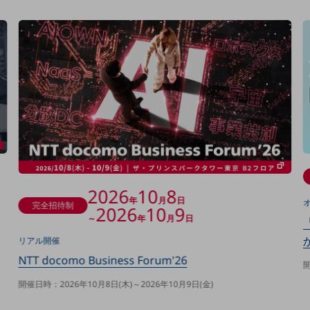
決算公告
電子公告
基礎的電気通信役務損益明細表
採用情報
採用情報TOP
新卒採用
経験者採用
障がい者採用
2026
10
8
人材育成制度
年
月
日
完全招待制
2026
10
9
広告・協賛
～
年
月
日
広告
リアル開催
協賛
NTT docomo Business Forum'26
開
NTTドコモグループ
開催日時：2026年10月8日(木)～2026年10月9日(金)