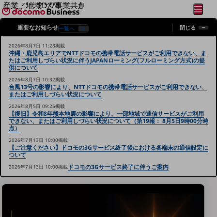
産業・地域DX/事業共創
メニュ
開く
OPEN HUB for Plural Futures
閉じる
重要なお知らせ
閉じる
一覧へ
自律・分散・協調型社会の実現を目指し、
フリーワードを入力して探す
「社会可能性」を探究・実装する事業共創エコシステムです。
2026年8月7日 11:28掲載
OPEN HUB for Plural Futuresとは
沖縄・鹿児島エリアでNTTドコモの携帯電話サービスがご利用できない、ま
イベント/ウェビナー
たはご利用しづらい状況に伴うJAPANローミング(フルローミング方式)の提
供について
記事コンテンツ
プレイヤー(カタリスト/パートナー企業)
2026年8月7日 10:32掲載
事例
台風13号の影響により、NTTドコモの携帯電話サービスがご利用できない、
またはご利用しづらい状況について
Smart World
フリーワードでNTTドコモビジネスの
2026年8月5日 09:25掲載
取り組みを検索
産業・地域DXプラットフォーマーとして
【復旧】令和8年熊本地震の影響により、一部地域で通信サービスがご利用
できない、またはご利用しづらい状況について（第19報： 8月5日9時00分時
企業と地域が持続成長する社会を目指します
点）
Smart City
Smart Education
2026年7月13日 10:00掲載
【ご注意ください】ドコモの3Gサービス終了後における各端末の通信設定に
Smart Healthcare
ついて
Smart Industry
Smart Mobility
ドコモの3Gサービス終了に伴うご案内
2026年7月13日 10:00掲載
Smart Worksite
生成AI(Generative AI)
地域の取り組み
地域社会を支える皆さまと地域課題の解決や