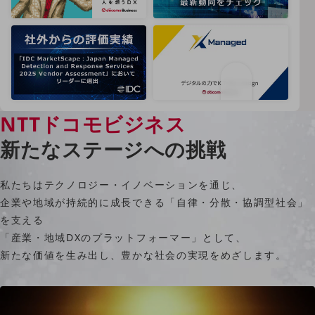
クラウド・データセンター
電話・映像コミュニケーション
セキュリティ
5G
IoT
NTTドコモビジネス
AI
新たなステージへの挑戦
データ利活用
運用管理
私たちはテクノロジー・イノベーションを通じ、
企業や地域が持続的に成長できる「自律・分散・協調型社会」
業務支援・マーケティング
を支える
災害対策・BCP
「産業・地域DXのプラットフォーマー」として、
課題・ニーズで探す
新たな価値を生み出し、豊かな社会の実現をめざします。
課題・ニーズで探すTOP
コミュニケーション・情報共有