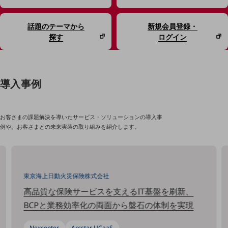
課題やニーズに合ったサービスをご紹介し、
中堅中小企業のビジネスをサポート！
話題のテーマから
新規会員登録・
お悩みから見つける
探す
ログイン
お悩みから見つけるTOP
ネットワーク
モバイル・音声
導入事例
バックオフィス
リモート・ハイブリッドワーク
お客さまの課題解決を導いたサービス・ソリューションの導入事
例や、お客さまとの未来実装の取り組みを紹介します。
セキュリティ
その他のお悩みはこちら
業界から見つける
業界から見つけるTOP
東京海上日動火災保険株式会社
製造業
高品質な保険サービスを支えるIT基盤を刷新、
BCPと業務効率化の両面から盤石の体制を実現
小売・卸売業
運輸業
Nexcenter
Arcstar UCaaS