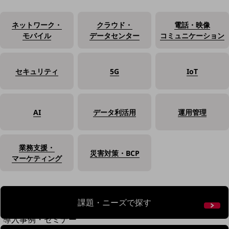
home5Gプラン
モバイルサービス
ネットワーク・
クラウド・
電話・映像
端末の一元管理
モバイル
データセンター
コミュニケーション
セキュリティ
運用保守・故障紛失サポート
セキュリティ
5G
IoT
回線・ネットワーク
お手続き
AI
データ利活用
運用管理
業務支援・
災害対策・BCP
マーケティング
課題・ニーズで探す
別ウィンドウで開きます
サービスをご利用中のお客さま
導入事例・セミナー