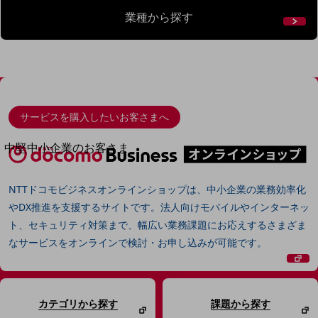
導入事例TOP
業種から探す
最新の導入事例や注目の導入事例をご紹介します
セミナー
開催・出展する各種セミナー、イベント情報をご紹介します
サービスを購入したいお客さまへ
中堅中小企業のお客さま
NTTドコモビジネスウォッチ
ビジネスお役立ち情報
NTTドコモビジネスオンラインショップは、中小企業の業務効率化
旬な話題やお役立ち資料などDXの課題を
やDX推進を支援するサイトです。法人向けモバイルやインターネッ
解決するヒントをお届けする記事サイト
ト、セキュリティ対策まで、幅広い業務課題にお応えするさまざま
新着記事
なサービスをオンラインで検討・お申し込みが可能です。
お役立ち資料ダウンロード
トレンド記事特集
IT用語集
中堅中小企業向け
サービス・ソリューション
カテゴリから探す
課題から探す