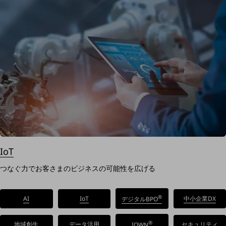
一次産業
医療・介護
観光
教育
モビリティ
製造・建設業
小売業
キーワードで探す
モバイルTOP
IoT
法人向けスマホ・携帯に関する、
おすすめの機種、料金やサービスをご紹介
つなぐ力でお客さまのビジネスの可能性を広げる
製品
製品TOP
®
AI
IoT
中小企業DX
デジタルBPO
ビジネス向けスマートフォン
タフネススマートフォン
®
地域創生
データ活用
セキュリティ
IOWN