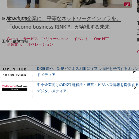
料金分析(ご利用料金管理サービス)
Web明細(My docomo)
すべての企業に、平等なネットワークインフラを。
個人のお客さま
NTTドコモ
「docomo business RINK™」が実現する未来
OCNなど
Watch
サービス・ソリューション
イベント
One NTT
工事・故障情報
企業文化
オペレーション
お客さまサポートサイト
SDPFナレッジセンター
NTTドコモ 通信障害情報
DX推進や、新規ビジネス創出に役立つ情報を発信するオウン
ドメディア
中小企業向けのDX課題解決・経営・ビジネス情報を提供する
デジタルメディア