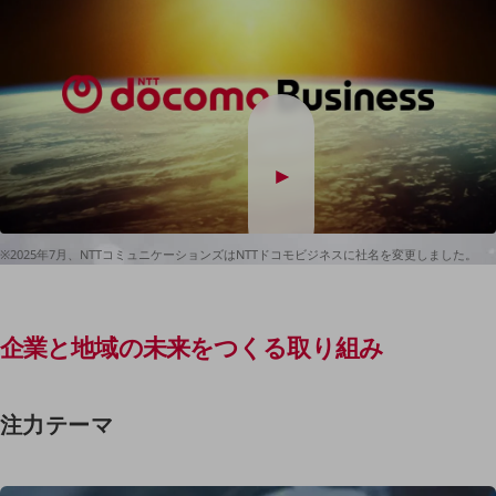
マーケティング
業務効率化
災害対策
職場環境整備
地域共創・地方創生
セキュリティ対策
遠隔監視
※2025年7月、NTTコミュニケーションズはNTTドコモビジネスに社名を変更しました。
顧客体験（CX）改善
自動化・省電化
企業と地域の未来をつくる取り組み
人材不足解消
業種・業態で探す
業種・業態で探すTOP
注力テーマ
自治体