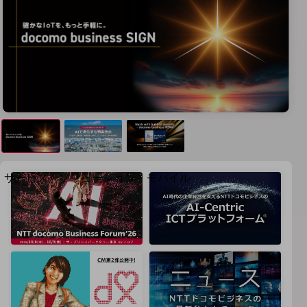
地域経済のさらなる活性化に取り組みます
自治体・地域社会との共創
LGPF(Local Government Platform)
別ウィンドウで開きます
サービス・ソリューション・モバイル
サービス・ソリューションTOP
DXに関する課題を解決する
サービス・ソリューションをご紹介
カテゴリーで探す
カテゴリーで探すTOP
ネットワーク・モバイル