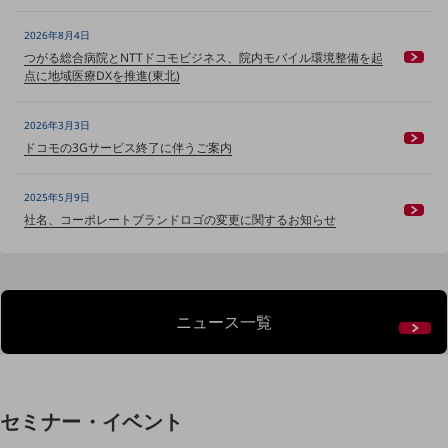
ニュースリリース
2026年8月4日
地域からの発表
つがる総合病院とNTTドコモビジネス、院内モバイル環境整備を起
点に地域医療DXを推進(東北)
重要なお知らせ
2026年3月3日
お知らせ
ドコモの3Gサービス終了に伴うご案内
社外からの評価実績
サステナビリティ
2025年5月9日
サステナビリティTOP
社名、コーポレートブランドロゴの変更に関するお知らせ
NTTドコモビジネスグループのサステナビリティ
サステナビリティ基本方針
ニュース一覧
サステナビリティレポート
ダイバーシティ
経営情報
経営情報TOP
セミナー・イベント
業績