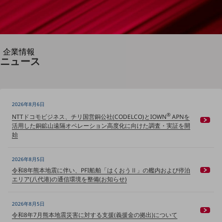
別ウィンドウで開きます
企業情報
ニュース
企業情報TOP
会社案内
会社案内TOP
組織
2026年8月6日
®
NTTドコモビジネス、チリ国営銅公社(CODELCO)とIOWN
APNを
沿革
活用した銅鉱山遠隔オペレーション高度化に向けた調査・実証を開
始
社長からのご挨拶
事業拠点
2026年8月5日
令和8年熊本地震に伴い、PFI船舶「はくおうⅡ」の艦内および停泊
グループ会社
エリア(八代港)の通信環境を整備(お知らせ)
会社案内パンフレット
ニュースルーム
2026年8月5日
ニュースルームTOP
令和8年7月熊本地震災害に対する支援(義援金の拠出)について