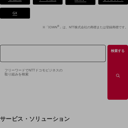
データ通信製品
GX
ドコモケータイ
®
5G対応ホームルーター
※「IOWN
」は、NTT株式会社の商標または登録商標です。
通信モジュール製品
衛星携帯電話
検索する
IOT完了済みメーカーブランド製品
料金
フリーワードでNTTドコモビジネスの
料金TOP
取り組みを検索
ドコモBiz データ無制限 ドコモ MAX ドコモ mini ドコモBiz かけ放題
ケータイプラン
5Gデータプラス
データプラス
サービス・ソリューション
IoT向け回線料金