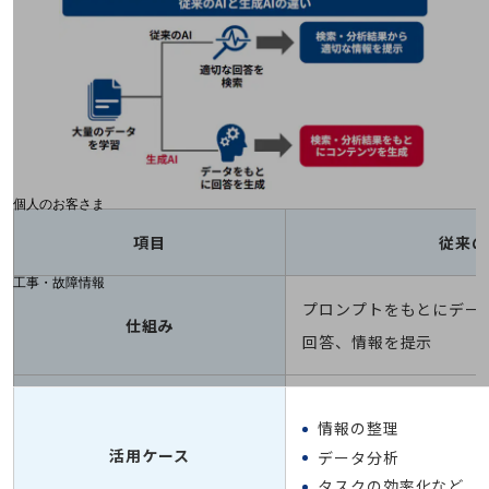
Web明細(ビリングステーション)
料金分析(ご利用料金管理サービス)
Web明細(My docomo)
個人のお客さま
NTTドコモ
項目
従来の
OCNなど
工事・故障情報
お客さまサポートサイト
プロンプトをもとにデー
仕組み
SDPFナレッジセンター
回答、情報を提示
NTTドコモ 通信障害情報
情報の整理
活用ケース
データ分析
タスクの効率化など