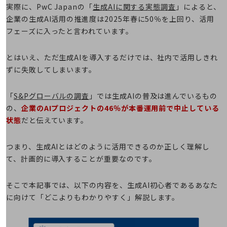
実際に、PwC Japanの「
生成AIに関する実態調査
」によると、
企業の生成AI活用の推進度は2025年春に50％を上回り、活用
職場環境整備
フェーズに入ったと言われています。
地域共創・地方創生
セキュリティ対策
とはいえ、ただ生成AIを導入するだけでは、社内で活用しきれ
ずに失敗してしまいます。
遠隔監視
顧客体験（CX）改善
「
S&Pグローバルの調査
」では生成AIの普及は進んでいるもの
の、
企業のAIプロジェクトの46％が本番運用前で中止している
自動化・省電化
状態
だと伝えています。
人材不足解消
業種・業態で探す
つまり、生成AIとはどのように活用できるのか正しく理解し
業種・業態で探すTOP
て、計画的に導入することが重要なのです。
自治体
そこで本記事では、以下の内容を、生成AI初心者であるあなた
一次産業
に向けて「どこよりもわかりやすく」解説します。
医療・介護
観光