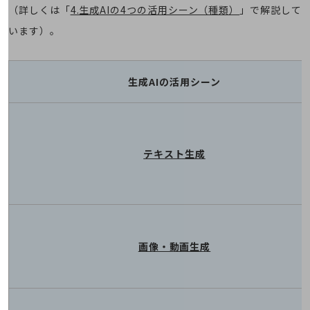
社長からのご挨拶
（詳しくは「
4.生成AIの4つの活用シーン（種類）
」で解説して
います）。
事業拠点
グループ会社
生成AIの活用シーン
会社案内パンフレット
ニュースルーム
ニュースルームTOP
ニュースリリース
テキスト生成
地域からの発表
重要なお知らせ
お知らせ
社外からの評価実績
画像・動画生成
サステナビリティ
サステナビリティTOP
NTTドコモビジネスグループのサステナビリティ