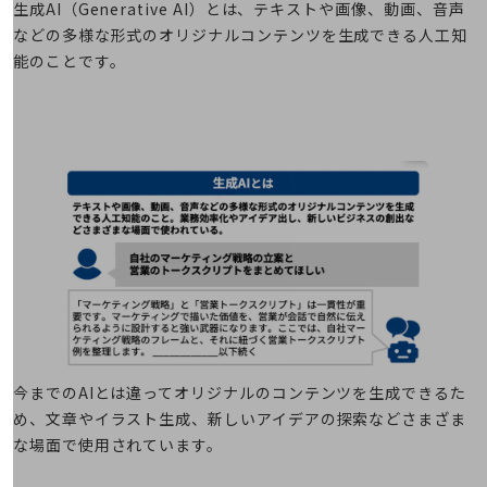
セキュリティ
生成AI（Generative AI）とは、テキストや画像、動画、音声
などの多様な形式のオリジナルコンテンツを生成できる人工知
5G
能のことです。
IoT
AI
データ利活用
運用管理
業務支援・マーケティング
災害対策・BCP
課題・ニーズで探す
課題・ニーズで探すTOP
コミュニケーション・情報共有
今までのAIとは違ってオリジナルのコンテンツを生成できるた
マーケティング
め、文章やイラスト生成、新しいアイデアの探索などさまざま
な場面で使用されています。
業務効率化
災害対策