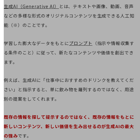
生成AI（Generative AI）
とは、テキストや画像、動画、音声
リモート・ハイブリッドワーク
などの多様な形式のオリジナルコンテンツを生成できる人工知
セキュリティ
能（※）のことです。
その他のお悩みはこちら
業界から見つける
学習した膨大なデータをもとに
プロンプト
（指示や情報収集す
業界から見つけるTOP
る条件のこと）に従って、新たなコンテンツや価値を創出でき
製造業
ます。
小売・卸売業
運輸業
例えば、生成AIに「仕事中におすすめのドリンクを教えてくだ
さい」と指示すると、単に飲み物を羅列するのではなく、用途
建設業
別の提案をしてくれます。
地域産業
その他の業界はこちら
既存の情報を探して提示するのではなく、既存の情報をもとに
ゲーム感覚で見つける
ビジネスお悩み診断
新しいコンテンツ、新しい価値を生み出せるのが生成AIの最大
NTTドコモビジネス
の強み
です。
オンラインショップ