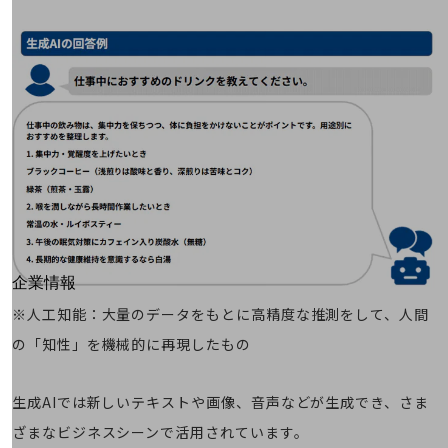
モバイル・ICTサービスをオンラインで
相談・申し込みができるバーチャルショップ
法人向けモバイルトップ
はじめての方へ
サービス・商品を探す
新規会員登録/ログインはこちら
100回線以上のお問い合わせ・お見積りはこちら
別ウィンドウで開きます
企業情報
企業情報TOP
※人工知能：大量のデータをもとに高精度な推測をして、人間
会社案内
の「知性」を機械的に再現したもの
会社案内TOP
組織
生成AIでは新しいテキストや画像、音声などが生成でき、さま
沿革
ざまなビジネスシーンで活用されています。