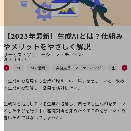
地域経済のさらなる活性化に取り組みます
自治体・地域社会との共創
LGPF(Local Government Platform)
【2025年最新】生成AIとは？
仕組み
別ウィンドウで開きます
やメリットをやさしく解説
サービス・ソリューション・モバイル
2025.09.12
サービス・ソリューションTOP
AI
AIの活用
業務支援・マーケティング
生成AI
DXに関する課題を解決する
サービス・ソリューションをご紹介
「
生成AI
を活用する企業が増えていて焦りを感じている...改め
カテゴリーで探す
て生成AIを理解して活用を検討したい」
カテゴリーで探すTOP
ネットワーク・モバイル
生成AIを活用している企業が増加し、自社でも生成AIをテーマ
クラウド・データセンター
とした学びを行う中、基礎知識を知りたくてこの記事にたどり
着いたのではないでしょうか。
電話・映像コミュニケーション