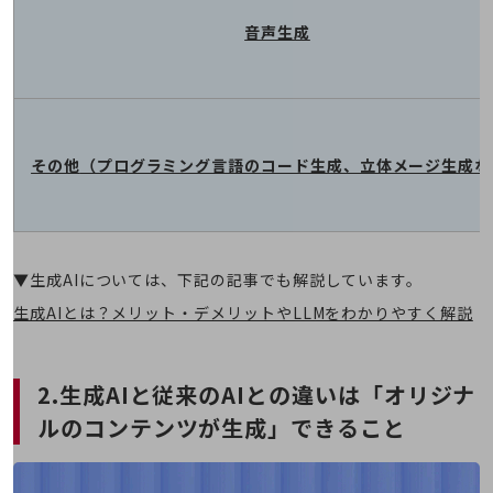
サステナビリティ基本方針
音声生成
サステナビリティレポート
ダイバーシティ
経営情報
経営情報TOP
その他
（プログラミング言語の
コード生成、立体メージ生成な
業績
決算公告
電子公告
▼生成AIについては、下記の記事でも解説しています。
基礎的電気通信役務損益明細表
生成AIとは？メリット・デメリットやLLMをわかりやすく解説
採用情報
採用情報TOP
新卒採用
2.生成AIと従来のAIとの違いは
「オリジナ
ルのコンテンツが生成」できること
経験者採用
障がい者採用