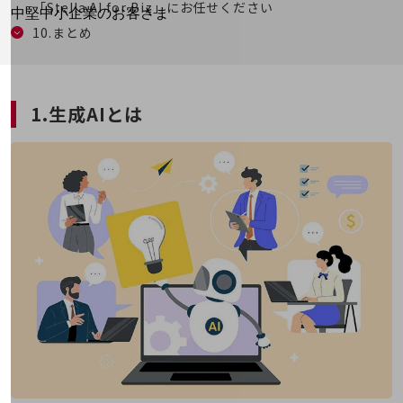
「Stella AI for Biz」にお任せください
別ウィンドウで開きま
中堅中小企業のお客さま
10.まとめ
NTTドコモビジネスウォッチ
ビジネスお役立ち情報
旬な話題やお役立ち資料などDXの課題を
解決するヒントをお届けする記事サイト
1.生成AIとは
新着記事
お役立ち資料ダウンロード
トレンド記事特集
IT用語集
中堅中小企業向け
サービス・ソリューション
課題やニーズに合ったサービスをご紹介し、
中堅中小企業のビジネスをサポート！
お悩みから見つける
お悩みから見つけるTOP
ネットワーク
モバイル・音声
バックオフィス