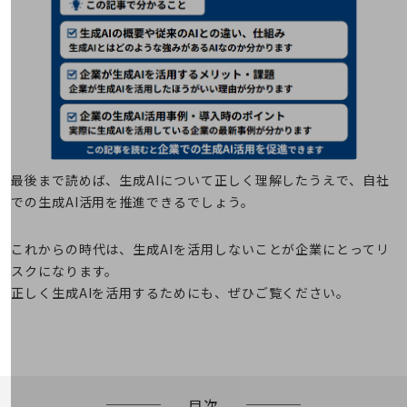
教育
モビリティ
製造・建設業
小売業
キーワードで探す
モバイルTOP
最後まで読めば、生成AIについて正しく理解したうえで、自社
での生成AI活用を推進できるでしょう。
法人向けスマホ・携帯に関する、
おすすめの機種、料金やサービスをご紹介
製品
これからの時代は、生成AIを活用しないことが企業にとってリ
製品TOP
スクになります。
ビジネス向けスマートフォン
正しく生成AIを活用するためにも、ぜひご覧ください。
タフネススマートフォン
データ通信製品
ドコモケータイ
目次