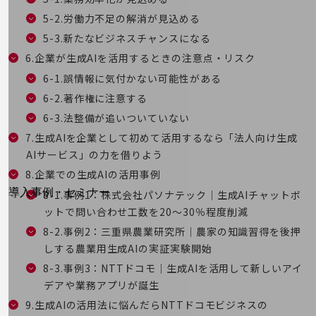
セキュリティ
5-2.労働力不足の解消が見込める
運用保守・故障紛失サポート
5-3.新たなビジネスチャンスになる
6.企業が生成AIを活用するときの注意点・リスク
回線・ネットワーク
6-1.誤情報に気付かない可能性がある
お手続き
6-2.著作権に注意する
6-3.法整備が追いついていない
7.生成AIを企業として初めて活用するなら「法人向け生成
AIサービス」の力を借りよう
8.企業での生成AIの活用事例
別ウィンドウで開きます
サービスをご利用中のお客さま
導入事例・セミナー
8-1.事例1：株式会社パソナテック｜生成AIチャットボ
導入事例TOP
ットで問い合わせ工数を20〜30％程度削減
8-2.事例2：三重県農業研究所｜農家の知識習得を後押
最新の導入事例や注目の導入事例をご紹介します
しする農業用生成AIの実証実験開始
セミナー
8-3.事例3：NTTドコモ｜生成AIを活用して新しいアイ
開催・出展する各種セミナー、イベント情報をご紹介します
デアや業務アプリが誕生
9.生成AIの活用法に悩んだらNTTドコモビジネスの