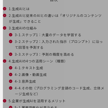
5G対応ホームルーター
1.生成AIとは
通信モジュール製品
2.生成AIと従来のAIとの違いは「オリジナルのコンテンツ
が生成」できること
衛星携帯電話
3.生成AIの仕組み
IOT完了済みメーカーブランド製品
3-1.ステップ1：大量のデータを学習する
料金
料金TOP
3-2.ステップ2：入力された指示（プロンプト）に沿っ
て回答を予測する
ドコモBiz データ無制限 ドコモ MAX ドコモ mini ドコモBiz かけ放題
3-3.ステップ3：予測の精度を高める
ケータイプラン
4.生成AIの4つの活用シーン（種類）
5Gデータプラス
4-1.テキスト生成
4-2.画像・動画生成
データプラス
4-3.音声生成
IoT向け回線料金
4-4.その他（プログラミング言語のコード生成、立体メ
home5Gプラン
ージ生成など）
モバイルサービス
5.企業が生成AIを活用するメリット
端末の一元管理
5-1.業務効率化が見込める