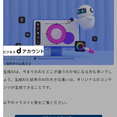
人材育成制度
広告・協賛
広告
協賛
NTTドコモグループ
ログイン
オンラインショップ
ご契約中のお客さま
生成AIは、今までのAIとどこが違うのか気になる方も多いでし
サービス別サポート情報
ょう。生成AIと従来のAIの大きな違いは、オリジナルのコンテ
ンツが生成できることです。
以下のイラストと表をご覧ください。
ご契約中サービスの一元管理