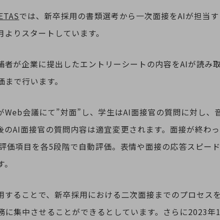
ETAS
では、新卒採用の書類選考から一次面接をAIが担当す
5月よりスタートしています。
候補者が企業に提出したエントリーシートの内容をAIが読み
価まで行います。
がWeb会議にて”対面”し、学生はAI面接官の質問に対し
後のAI面接官の質問内容は適宜変更されます。面接が終わ
の評価項目を各5段階で自動評価。表情や面接の応答スピー
す。
採用することで、新卒採用における二次面接までのプロセスを
務に集中させることができるとしています。さらに2023年