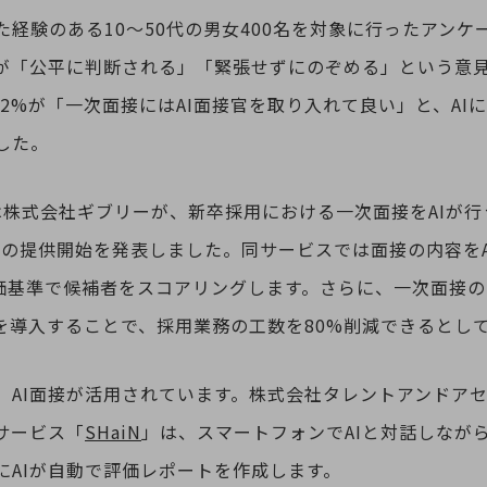
経験のある10～50代の男女400名を対象に行ったアンケ
方が「公平に判断される」「緊張せずにのぞめる」という意
.2%が「一次面接にはAI面接官を取り入れて良い」と、AI
した。
別ウィンドウで開きます
には株式会社ギブリーが、新卒採用における一次面接をAIが行
」の提供開始を発表しました。同サービスでは面接の内容をA
評価基準で候補者をスコアリングします。さらに、一次面接の
を導入することで、採用業務の工数を80%削減できるとし
AI面接が活用されています。株式会社タレントアンドアセス
サービス「
SHaiN
」は、スマートフォンでAIと対話しなが
にAIが自動で評価レポートを作成します。