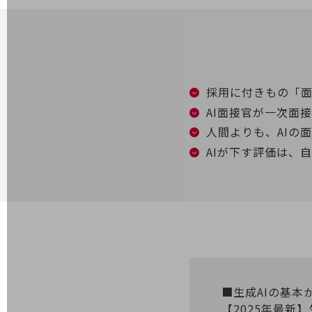
電話・映像コミュニケーション
セキュリティ
5G
採用に付きもの「面
IoT
AI面接官が一次面
AI
人間よりも、AIの
AIが下す評価は、
データ利活用
運用管理
業務支援・マーケティング
災害対策・BCP
課題・ニーズで探す
課題・ニーズで探すTOP
コミュニケーション・情報共有
■生成AIの基本
【2025年最新
マーケティング