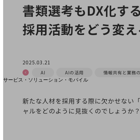
地域経済のさらなる活性化に取り組みます
書類選考もDX化す
自治体・地域社会との共創
LGPF(Local Government Platform)
採用活動をどう変え
別ウィンドウで開きます
2025.03.21
AI
AIの活用
情報共有と業務
サービス・ソリューション・モバイル
サービス・ソリューションTOP
DXに関する課題を解決する
新たな人材を採用する際に欠かせない「
サービス・ソリューションをご紹介
ャルをどのように見抜くのでしょうか
カテゴリーで探す
カテゴリーで探すTOP
ネットワーク・モバイル
クラウド・データセンター