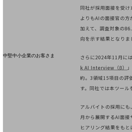
最新の導入事例や注目の導入事例をご紹介します
同社が採用面接を受けた
セミナー
よりもAIの面接官の
開催・出展する各種セミナー、イベント情報をご紹介します
加えて、調査対象の86
向を示す結果となりま
中堅中小企業のお客さま
さらに2024年11月
NTTドコモビジネスウォッチ
k AI Interview（β）
ビジネスお役立ち情報
約。3領域15項目の
旬な話題やお役立ち資料などDXの課題を
解決するヒントをお届けする記事サイト
す。同社では本ツール
新着記事
お役立ち資料ダウンロード
トレンド記事特集
アルバイトの採用にも、
IT用語集
中堅中小企業向け
月から展開するAI面接
サービス・ソリューション
ヒアリング結果をもと
課題やニーズに合ったサービスをご紹介し、