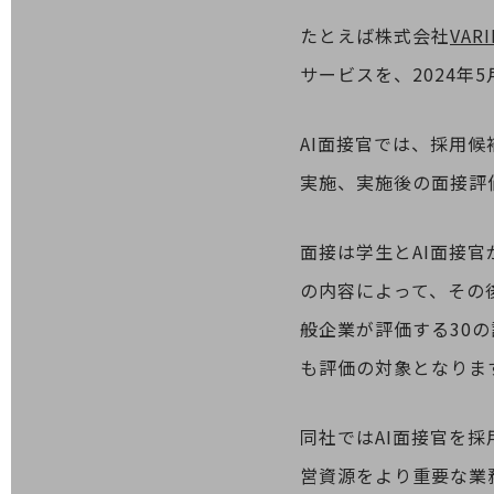
データ通信製品
たとえば株式会社
VARI
ドコモケータイ
サービスを、2024年
5G対応ホームルーター
通信モジュール製品
AI面接官では、採用
衛星携帯電話
実施、実施後の面接評
IOT完了済みメーカーブランド製品
料金
面接は学生とAI面接官
料金TOP
の内容によって、その
ドコモBiz データ無制限 ドコモ MAX ドコモ mini ドコモBiz かけ放題
般企業が評価する30
ケータイプラン
も評価の対象となりま
5Gデータプラス
データプラス
同社ではAI面接官を
IoT向け回線料金
営資源をより重要な業