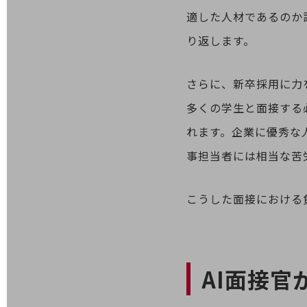
適した人材であるのか
医療・介護
り返します。
観光
教育
さらに、新卒採用に力
モビリティ
多くの学生と面接する
製造・建設業
れます。企業に優秀な
小売業
事担当者には相当な苦
キーワードで探す
モバイルTOP
こうした面接における
法人向けスマホ・携帯に関する、
おすすめの機種、料金やサービスをご紹介
製品
製品TOP
ビジネス向けスマートフォン
AI面接官
タフネススマートフォン