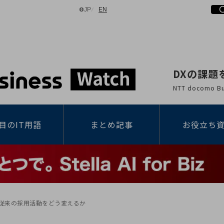
日本語
English
JP
EN
DXの課題
検索する
NTT docomo
目のIT用語
まとめ記事
お役立ち
は従来の採用活動をどう変えるか