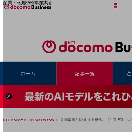
産業・地域DX/事業共創
サイト内検索
開く
メニュー
開く
OPEN HUB for Plural Futures
自律・分散・協調型社会の実現を目指し、
「社会可能性」を探究・実装する事業共創エコシステムです。
フリーワードを入力して探す
OPEN HUB for Plural Futuresとは
イベント/ウェビナー
記事コンテンツ
プレイヤー(カタリスト/パートナー企業)
事例
Smart World
フリーワードでNTTドコモビジネスの
取り組みを検索
産業・地域DXプラットフォーマーとして
ホーム
記事一覧
注
企業と地域が持続成長する社会を目指します
Smart City
Smart Education
Smart Healthcare
Smart Industry
Smart Mobility
Smart Worksite
生成AI(Generative AI)
地域の取り組み
書類選考もDX化する時代。「AI面接官」
NTT docomo Business Watch
地域社会を支える皆さまと地域課題の解決や