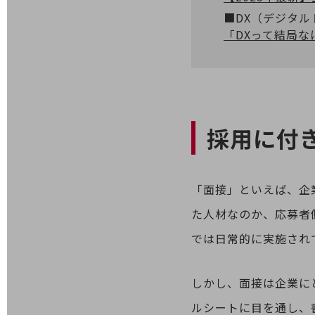
■DX（デジタ
業務効率化
「DXって結局な
災害対策
職場環境整備
地域共創・地方創生
セキュリティ対策
採用に付
遠隔監視
顧客体験（CX）改善
「面接」といえば、企
自動化・省電化
た人材なのか、応募者
人材不足解消
では日常的に実施され
業種・業態で探す
業種・業態で探すTOP
しかし、面接は企業に
自治体
ルシートに目を通し、
一次産業