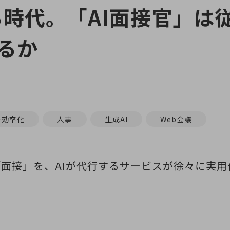
る時代。「AI面接官」は
るか
の効率化
人事
生成AI
Web会議
面接」を、AIが代行するサービスが徐々に実用
？