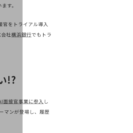
います。
面接官をトライアル導入
式会社
横浜銀行
でもトラ
!?
AI面接官事業に参入
し
ューマンが登場し、履歴