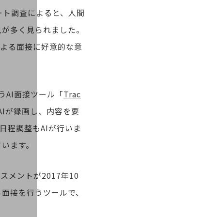
ート調査によると、人間
見が多く見られました。
による面接に好意的な意
うAI面接ツール「
Trac
Iが録画し、内容を要
日程調整もAIが行いま
ています。
メントが2017年10
ら面接を行うツールで、