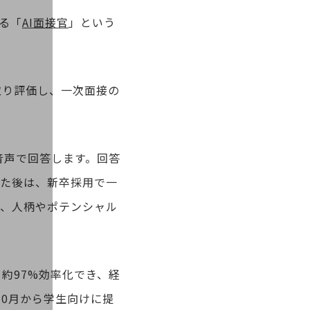
る「
AI面接官
」という
取り評価し、一次面接の
、音声で回答します。回答
った後は、新卒採用で一
ド、人柄やポテンシャル
約97%効率化でき、経
10月から学生向けに提