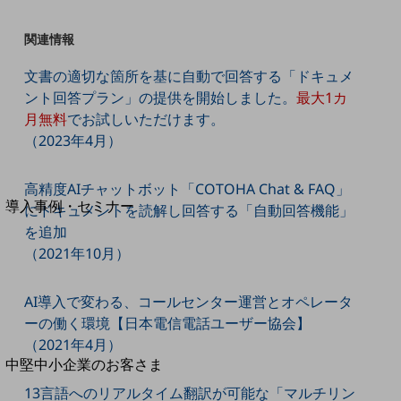
セキュリティ
運用保守・故障紛失サポート
関連情報
回線・ネットワーク
文書の適切な箇所を基に自動で回答する「ドキュメ
お手続き
ント回答プラン」の提供を開始しました。
最大1カ
月無料
でお試しいただけます。
（2023年4月）
別ウィンドウで開きます
サービスをご利用中のお客さま
高精度AIチャットボット「COTOHA Chat & FAQ」
導入事例・セミナー
にドキュメントを読解し回答する「自動回答機能」
導入事例TOP
を追加
（2021年10月）
最新の導入事例や注目の導入事例をご紹介します
セミナー
AI導入で変わる、コールセンター運営とオペレータ
開催・出展する各種セミナー、イベント情報をご紹介します
ーの働く環境【日本電信電話ユーザー協会】
（2021年4月）
別ウィンドウで開きます
中堅中小企業のお客さま
NTTドコモビジネスウォッチ
13言語へのリアルタイム翻訳が可能な「マルチリン