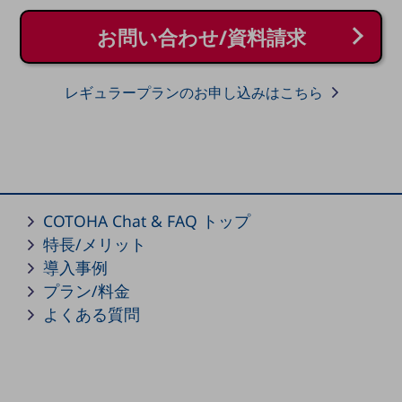
通信モジュール製品
お問い合わせ/資料請求
衛星携帯電話
レギュラープランのお申し込みはこちら
IOT完了済みメーカーブランド製品
料金
料金TOP
ドコモBiz データ無制限 ドコモ MAX ドコモ mini ドコモBiz かけ放題
ケータイプラン
COTOHA Chat & FAQ トップ
5Gデータプラス
特長/メリット
導入事例
データプラス
プラン/料金
IoT向け回線料金
よくある質問
home5Gプラン
モバイルサービス
端末の一元管理