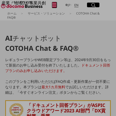
産業・地域DX/事業共創
サイト内検索
開く
日本語
English
メニュー
開く
JP
EN
OPEN HUB for Plural Futures
ホーム
サービス・ソリューション
COTOHA Chat &
自律・分散・協調型社会の実現を目指し、
FAQ®
フリーワードを入力して探す
「社会可能性」を探究・実装する事業共創エコシステムです。
OPEN HUB for Plural Futuresとは
イベント/ウェビナー
AI
チャットボット
検索する
記事コンテンツ
プレイヤー(カタリスト/パートナー企業)
COTOHA Chat & FAQ®
事例
Smart World
フリーワードでNTTドコモビジネスの
取り組みを検索
レギュラープランやWEB限定プラン等は、2024年9月30日をもっ
産業・地域DXプラットフォーマーとして
て新規のお申し込み受付を終了いたしました。
ドキュメント回答
企業と地域が持続成長する社会を目指します
Smart City
プランのみお申し込みいただけます。
Smart Education
Smart Healthcare
このプランをご利用いただけばFAQ作成・更新作業が一切不要に
Smart Industry
なります。本プランは
最大1カ月無料
でお試しいただけます。詳
Smart Mobility
細は、「今すぐオンライン注文」ボタンからご覧ください。
Smart Worksite
生成AI(Generative AI)
地域の取り組み
「ドキュメント回答プラン」が
ASPIC
クラウドアワード2023 AI部門「DX貢
地域社会を支える皆さまと地域課題の解決や