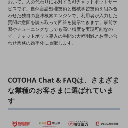
おいて、人の代わりに応対するAIチャットボットサー
5G
ビスです。自然言語処理技術と機械学習技術を組み合
IoT
わせた独自の意味検索エンジンで、利用者が入力した
質問の意図を読み取って回答を提示できます。事前学
AI
習やチューニングなしでも高い精度を実現可能なの
で、チャットボット導入の手間の大幅削減とお問い合
データ利活用
わせ業務の効率化に貢献します。
運用管理
業務支援・マーケティング
災害対策・BCP
課題・ニーズで探す
COTOHA Chat & FAQは、さまざま
課題・ニーズで探すTOP
な業種のお客さまに選ばれていま
コミュニケーション・情報共有
す
マーケティング
業務効率化
災害対策