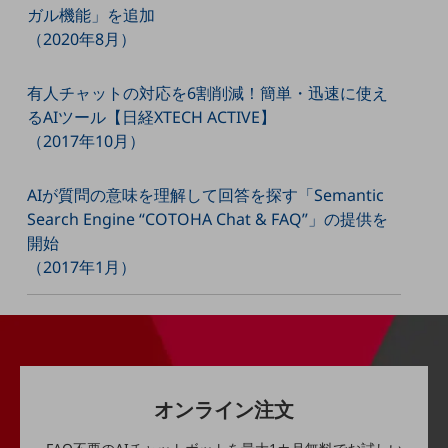
ビジネスお役立ち情報
ガル機能」を追加
（2020年8月）
旬な話題やお役立ち資料などDXの課題を
解決するヒントをお届けする記事サイト
新着記事
有人チャットの対応を6割削減！簡単・迅速に使え
お役立ち資料ダウンロード
トレンド記事特集
るAIツール【日経XTECH ACTIVE】
IT用語集
（2017年10月）
中堅中小企業向け
サービス・ソリューション
AIが質問の意味を理解して回答を探す「Semantic
課題やニーズに合ったサービスをご紹介し、
Search Engine “COTOHA Chat & FAQ”」の提供を
中堅中小企業のビジネスをサポート！
開始
お悩みから見つける
（2017年1月）
お悩みから見つけるTOP
ネットワーク
モバイル・音声
バックオフィス
オンライン注文
リモート・ハイブリッドワーク