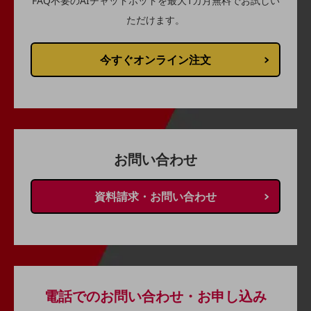
FAQ不要のAIチャットボットを最大1カ月無料でお試しい
セキュリティ
ただけます。
その他のお悩みはこちら
業界から見つける
今すぐオンライン注文
業界から見つけるTOP
製造業
小売・卸売業
運輸業
お問い合わせ
建設業
地域産業
資料請求・お問い合わせ
その他の業界はこちら
ゲーム感覚で見つける
ビジネスお悩み診断
NTTドコモビジネス
オンラインショップ
電話でのお問い合わせ・お申し込み
モバイル・ICTサービスをオンラインで
相談・申し込みができるバーチャルショップ