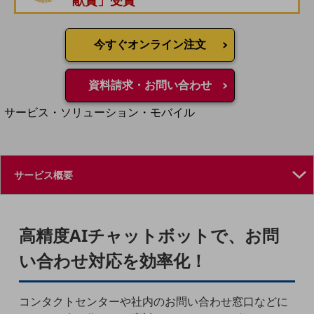
献賞」受賞
地域経済のさらなる活性化に取り組みます
自治体・地域社会との共創
LGPF(Local Government Platform)
今すぐオンライン注文
別ウィンドウで開きます
資料請求・お問い合わせ
サービス・ソリューション・モバイル
サービス・ソリューションTOP
DXに関する課題を解決する
サービス・ソリューションをご紹介
カテゴリーで探す
カテゴリーで探すTOP
ネットワーク・モバイル
高精度AIチャットボットで、お問
クラウド・データセンター
い合わせ対応を効率化！
電話・映像コミュニケーション
セキュリティ
コンタクトセンターや社内のお問い合わせ窓口などに