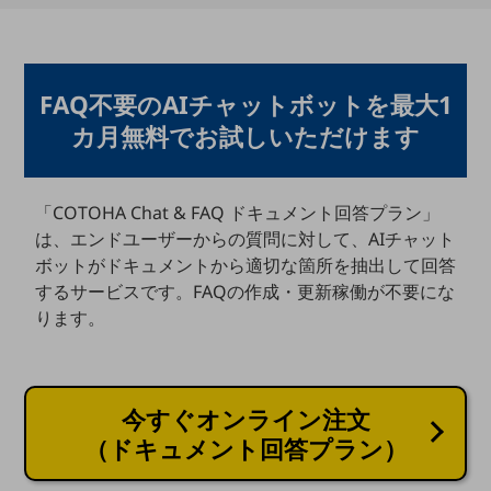
教育
モビリティ
製造・建設業
FAQ不要のAIチャットボットを最大1
カ月無料でお試しいただけます
小売業
キーワードで探す
モバイルTOP
「COTOHA Chat & FAQ ドキュメント回答プラン」
法人向けスマホ・携帯に関する、
は、エンドユーザーからの質問に対して、AIチャット
おすすめの機種、料金やサービスをご紹介
製品
ボットがドキュメントから適切な箇所を抽出して回答
製品TOP
するサービスです。FAQの作成・更新稼働が不要にな
ります。
ビジネス向けスマートフォン
タフネススマートフォン
データ通信製品
今すぐオンライン注文
（ドキュメント回答プラン）
ドコモケータイ
5G対応ホームルーター