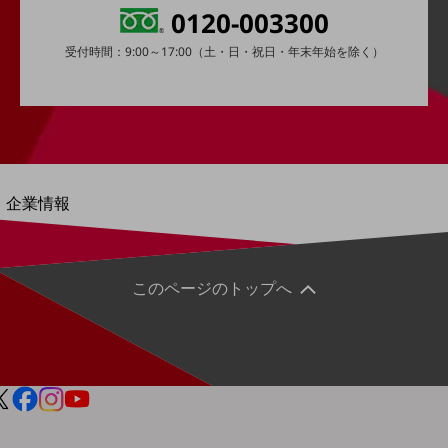
0120-003300
法人向けモバイルトップ
はじめての方へ
受付時間：9:00～17:00（土・日・祝日・年末年始を除く）
サービス・商品を探す
新規会員登録/ログインはこちら
100回線以上のお問い合わせ・お見積りはこちら
別ウィンドウで開きます
企業情報
企業情報TOP
会社案内
会社案内TOP
このページのトップへ
組織
沿革
社長からのご挨拶
事業拠点