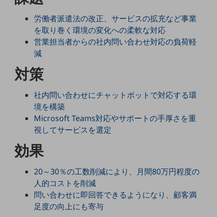
5G
労働者派遣法の改正、サービスの拡充など事業
IoT
を取り巻く環境の変化への柔軟な対応
営業担当者からの社内問い合わせ対応の負荷軽
AI
減
データ利活用
対策
運用管理
社内問い合わせにチャットボットで対応する環
業務支援・マーケティング
境を構築
災害対策・BCP
Microsoft Teams対応やサポートの手厚さを重
課題・ニーズで探す
視してサービスを選定
課題・ニーズで探すTOP
効果
コミュニケーション・情報共有
マーケティング
20～30％の工数削減により、月間80万円程度の
人的コストを削減
業務効率化
問い合わせに即回答できるようになり、顧客満
足度の向上にも寄与
災害対策