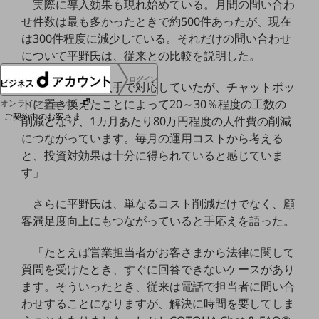
実際に導入効果も現れ始めている。月間の問い合わ
協賛
せ件数は最も多かったときで約500件あったが、現在
NTTドコモグループ
は300件程度に減少している。それだけの問い合わせ
について平野氏は、従来との比較を説明した。
ログイン
「これまでは人手で対応していたが、チャットボッ
トに置き換えたことによって20～30％程度の工数の
オンラインショップ
ご契約中のお客さま
削減となり、1カ月あたり80万円程度の人件費の削減
につながっています。毎月の運用コストから考える
と、投資対効果は十分に得られていると感じていま
サービス別サポート情報
す」
さらに平野氏は、単なるコスト削減だけでなく、顧
客満足度向上にもつながっていると手応えを語った。
ご契約中サービスの一元管理
「たとえば営業担当者がお客さまから法律に関して
質問を受けたとき、すぐに回答できないケースがあり
ます。そういったとき、従来は電話で担当者に問い合
Web明細(ビリングステーション)
わせすることになりますが、解決に時間を要してしま