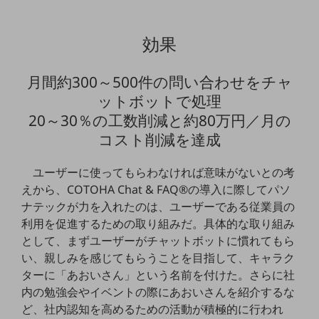
グループ会社
会社案内パンフレット
効果
ニュースルーム
ニュースルームTOP
月間約300～500件の問い合わせをチャ
ニュースリリース
ットボットで処理
地域からの発表
20～30％の工数削減と約80万円／月の
コスト削減を達成
重要なお知らせ
お知らせ
ユーザーに使ってもらわなければ意味がないとの考
えから、COTOHA Chat & FAQ®の導入に際してパソ
社外からの評価実績
ナテックが力を入れたのは、ユーザーである従業員の
サステナビリティ
サステナビリティTOP
利用を促進するための取り組みだ。具体的な取り組み
として、まずユーザーがチャットボットに慣れてもら
NTTドコモビジネスグループのサステナビリティ
い、親しみを感じてもらうことを目指して、キャラク
サステナビリティ基本方針
ターに「あおいさん」という名前を付けた。さらに社
内の勉強会やイベントの際にあおいさんを紹介するな
サステナビリティレポート
ど、社内認知を高めるための活動が積極的に行われ