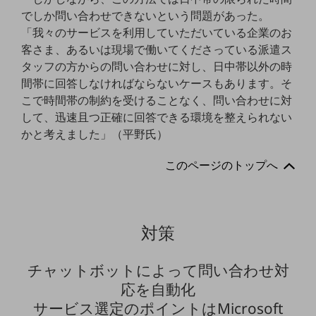
ビジネスお役立ち情報
でしか問い合わせできないという問題があった。
旬な話題やお役立ち資料などDXの課題を
「我々のサービスを利用していただいている企業のお
解決するヒントをお届けする記事サイト
客さま、あるいは現場で働いてくださっている派遣ス
新着記事
タッフの方からの問い合わせに対し、日中帯以外の時
お役立ち資料ダウンロード
トレンド記事特集
間帯に回答しなければならないケースもあります。そ
IT用語集
こで時間帯の制約を受けることなく、問い合わせに対
中堅中小企業向け
して、迅速且つ正確に回答できる環境を整えられない
サービス・ソリューション
かと考えました」（平野氏）
課題やニーズに合ったサービスをご紹介し、
中堅中小企業のビジネスをサポート！
このページのトップへ
お悩みから見つける
お悩みから見つけるTOP
ネットワーク
対策
モバイル・音声
チャットボットによって問い合わせ対
バックオフィス
応を自動化
リモート・ハイブリッドワーク
サービス選定のポイントはMicrosoft