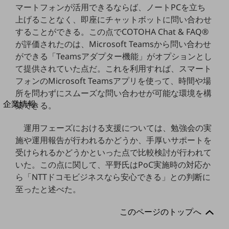
マートフォンが活用できるならば、ノートPCを立ち
法人向けモバイルトップ
はじめての方へ
上げることなく、即座にチャットボットに問い合わせ
サービス・商品を探す
することができる。この点でCOTOHA Chat & FAQ®
新規会員登録/ログインはこちら
が評価されたのは、Microsoft Teamsから問い合わせ
100回線以上のお問い合わせ・お見積りはこちら
ができる「Teamsアダプター機能」がオプションとし
て提供されていた点だ。これを利用すれば、スマート
フォンのMicrosoft Teamsアプリを使って、時間や場
所を問わずにスムーズな問い合わせが可能な環境を構
別ウィンドウで開きます
企業情報
築できる。
企業情報TOP
会社案内
運用フェーズにおける支援については、勉強会の実
会社案内TOP
施や運用報告が行われるかどうか、手厚いサポートを
受けられるかどうかといった点で比較検討が行われて
組織
いた。この点に関して、平野氏はPoC実施時の対応か
沿革
ら「NTTドコモビジネスなら安心できる」との判断に
至ったと述べた。
社長からのご挨拶
このページのトップへ
事業拠点