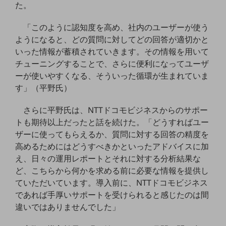
た。
ダイバーシティ
経営情報
経営情報TOP
「このように認知度を高め、社内のユーザーが使う
ようになると、どの質問に対してどの回答が適切かと
業績
いった情報が蓄積されていきます。その情報を用いて
チューニングすることで、さらに便利になってユーザ
決算公告
ーが使いやすくなる、そういった循環が生まれていま
電子公告
す」（平野氏）
基礎的電気通信役務損益明細表
さらに平野氏は、NTTドコモビジネスからのサポー
採用情報
採用情報TOP
トも期待以上だったと話を続けた。「どうすればユー
ザーに使ってもらえるか、質問に対する回答の精度を
新卒採用
高めるためにはどうすべきかといったアドバイスに加
え、日々の運用レポートとそれに対する分析結果な
経験者採用
ど、こちらから何かを求める前に必要な情報を提供し
障がい者採用
ていただいています。導入前に、NTTドコモビジネス
であれば手厚いサポートを受けられると感じたのは間
人材育成制度
広告・協賛
違いではありませんでした」
広告