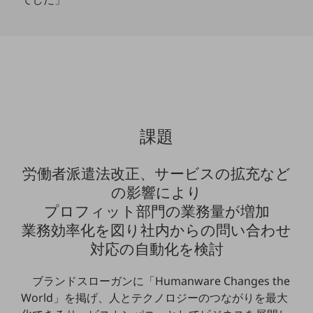
教育
モビリティ
製造・建設業
小売業
キーワードで探す
モバイルTOP
課題
法人向けスマホ・携帯に関する、
おすすめの機種、料金やサービスをご紹介
製品
労働者派遣法改正、サービスの拡充など
製品TOP
の影響により
ビジネス向けスマートフォン
プロフィット部門の業務量が増加
業務効率化を図り社内からの問い合わせ
タフネススマートフォン
対応の自動化を検討
データ通信製品
ブランドスローガンに「Humanware Changes the
ドコモケータイ
World」を掲げ、人とテクノロジーのつながりを最大
5G対応ホームルーター