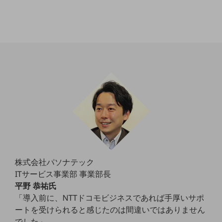
職場環境整備
地域共創・地方創生
セキュリティ対策
遠隔監視
顧客体験（CX）改善
自動化・省電化
人材不足解消
業種・業態で探す
業種・業態で探すTOP
自治体
株式会社パソナテック
ITサービス事業部 事業部長
一次産業
平野 恭祐氏
医療・介護
「導入前に、NTTドコモビジネスであれば手厚いサポ
ートを受けられると感じたのは間違いではありません
観光
でした」