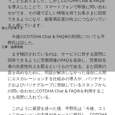
うこともありました。しかしCOTOHA Chat & FAQ®
を導入したことで、スマートフォンで即座に問い合わ
せができ、その場で正しい情報を得てお客さまに回答
料金分析(ご利用料金管理サービス)
できるようになり、顧客満足度の向上につながってい
Web明細(My docomo)
ると感じています」
個人のお客さま
NTTドコモ
今後のCOTOHA Chat & FAQ®の利用についても平
OCNなど
野氏は話した。
工事・故障情報
お客さまサポートサイト
まず検討されているのは、サービスに対する質問に
回答できるように営業関連のFAQを追加し、営業担当
SDPFナレッジセンター
者の生産性向上を図るというものである。また回答の
NTTドコモ 通信障害情報
質を高めるために、問題が解決しなかった場合に人間
にエスカレーションする仕組みの導入や、パソナテッ
クおよびパソナグループに登録しているスタッフから
の問い合わせにCOTOHA Chat & FAQ®を利用するこ
とも視野に入れている。
このように展望を述べた後、平野氏は「今後、コミ
ュニケーションの主体がチャットに移行し、COTOHA