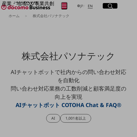
産業・地域DX/事業共創
サイト内検索
開く
日本語
English
メニュー
開く
JP
EN
OPEN HUB for Plural Futures
ホーム
株式会社パソナテック
自律・分散・協調型社会の実現を目指し、
フリーワードを入力して探す
「社会可能性」を探究・実装する事業共創エコシステムです。
OPEN HUB for Plural Futuresとは
イベント/ウェビナー
検索する
記事コンテンツ
プレイヤー(カタリスト/パートナー企業)
株式会社パソナテック
事例
Smart World
フリーワードでNTTドコモビジネスの
取り組みを検索
AIチャットボットで社内からの問い合わせ対応
産業・地域DXプラットフォーマーとして
企業と地域が持続成長する社会を目指します
を自動化
Smart City
問い合わせ対応業務の工数削減と顧客満足度の
Smart Education
Smart Healthcare
向上を実現
Smart Industry
AIチャットボット COTOHA Chat & FAQ®
Smart Mobility
Smart Worksite
生成AI(Generative AI)
AI
1,001名以上
地域の取り組み
地域社会を支える皆さまと地域課題の解決や