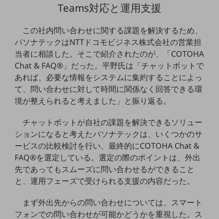
セキュリティ
Teams対応と運用支援
その他のお悩みはこちら
この社内問い合わせに関する課題を解決するため、
業界から見つける
パソナテックはNTTドコモビジネス株式会社の営業担
業界から見つけるTOP
当者に相談した。そこで紹介されたのが、「COTOHA
製造業
Chat & FAQ®」だった。平野氏は「チャットボットで
あれば、必要な情報をシステムに集約することによっ
小売・卸売業
て、問い合わせに対して時間に関係なく回答できる環
運輸業
境が整えられると考えました」と振り返る。
建設業
チャットボットが自社の課題を解決できるソリュー
地域産業
ションになると考えたパソナテックは、いくつかのサ
ービスの比較検討を行い、最終的にCOTOHA Chat &
その他の業界はこちら
FAQ®を選定している。選定の際のポイントは、外出
ゲーム感覚で見つける
先であってもスムーズに問い合わせるができること
ビジネスお悩み診断
NTTドコモビジネス
と、運用フェーズで受けられる支援の内容だった。
オンラインショップ
まず外出先からの問い合わせについては、スマート
モバイル・ICTサービスをオンラインで
フォンでの問い合わせが可能かどうかを重視した。ス
相談・申し込みができるバーチャルショップ