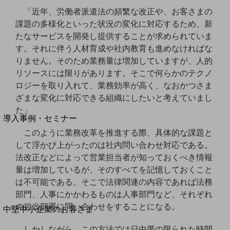
セキュリティ
「近年、労働者派遣法の頻繁な改正や、お客さまの
運用保守・故障紛失サポート
課題の多様化といった状況の変化に対応するため、新
たなサービスを開発し提供することが求められていま
回線・ネットワーク
す。それに伴う人材育成や社内教育も進めなければな
お手続き
りません。そのため業務量は増加していますが、人的
リソースには限りがあります。そこで何らかのテクノ
ロジーを取り入れて、業務効率が高く、なおかつさま
ざまな変化に対応できる組織にしたいと考えていまし
別ウィンドウで開きます
サービスをご利用中のお客さま
た」
導入事例・セミナー
導入事例TOP
このように業務改革を推進する際、具体的な課題と
して浮かび上がったのは社内問い合わせ対応である。
最新の導入事例や注目の導入事例をご紹介します
法改正などによって営業担当者が知っておくべき情報
セミナー
量は増加しているが、そのすべてを記憶しておくこと
開催・出展する各種セミナー、イベント情報をご紹介します
は不可能である。そこで法律関連の内容であれば法務
部門、人事にかかわるものは人事部門など、それぞれ
の担当部署に問い合わせをすることになる。
別ウィンドウで開きます
中堅中小企業のお客さま
NTTドコモビジネスウォッチ
しかしながら、この方法では日中帯の限られた時間