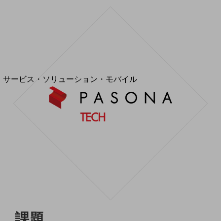
地域経済のさらなる活性化に取り組みます
自治体・地域社会との共創
LGPF(Local Government Platform)
別ウィンドウで開きます
サービス・ソリューション・モバイル
サービス・ソリューションTOP
DXに関する課題を解決する
サービス・ソリューションをご紹介
カテゴリーで探す
カテゴリーで探すTOP
ネットワーク・モバイル
クラウド・データセンター
電話・映像コミュニケーション
セキュリティ
課題