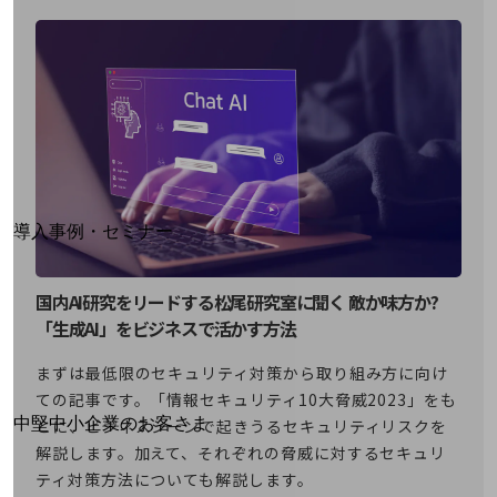
運用保守・故障紛失サポート
回線・ネットワーク
お手続き
別ウィンドウで開きます
サービスをご利用中のお客さま
導入事例・セミナー
導入事例TOP
最新の導入事例や注目の導入事例をご紹介します
国内AI研究をリードする松尾研究室に聞く 敵か味方か?
セミナー
「生成AI」をビジネスで活かす方法
開催・出展する各種セミナー、イベント情報をご紹介します
まずは最低限のセキュリティ対策から取り組み方に向け
ての記事です。「情報セキュリティ10大脅威2023」をも
別ウィンドウで開きます
中堅中小企業のお客さま
とに、ビジネスシーンで起きうるセキュリティリスクを
NTTドコモビジネスウォッチ
解説します。加えて、それぞれの脅威に対するセキュリ
ビジネスお役立ち情報
ティ対策方法についても解説します。