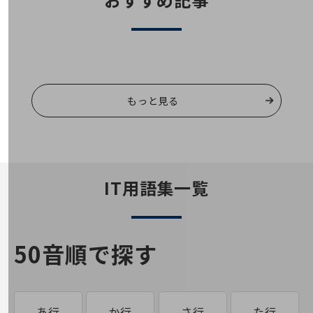
会社案内パンフレット
ニュースルーム
ニュースルームTOP
ニュースリリース
地域からの発表
もっと見る
重要なお知らせ
お知らせ
社外からの評価実績
サステナビリティ
IT用語集一覧
サステナビリティTOP
NTTドコモビジネスグループのサステナビリティ
サステナビリティ基本方針
50音順で探す
サステナビリティレポート
ダイバーシティ
経営情報
あ行
か行
さ行
た行