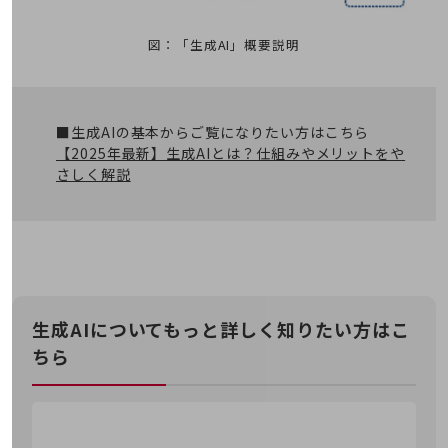
教育
モビリティ
図：「生成AI」概要説明
製造・建設業
小売業
■生成AIの基本からご覧になりたい方はこちら
キーワードで探す
【2025年最新】生成AIとは？仕組みやメリットをや
モバイルTOP
さしく解説
法人向けスマホ・携帯に関する、
おすすめの機種、料金やサービスをご紹介
製品
製品TOP
ビジネス向けスマートフォン
タフネススマートフォン
生成AIについてもっと詳しく知りたい方はこ
ちら
データ通信製品
ドコモケータイ
5G対応ホームルーター