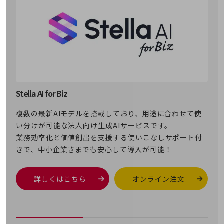
通信モジュール製品
衛星携帯電話
IOT完了済みメーカーブランド製品
料金
料金TOP
ドコモBiz データ無制限 ドコモ MAX ドコモ mini ドコモBiz かけ放題
Stella AI for Biz
ケータイプラン
複数の最新AIモデルを搭載しており、用途に合わせて使
5Gデータプラス
い分けが可能な法人向け生成AIサービスです。
業務効率化と価値創出を支援する使いこなしサポート付
データプラス
きで、中小企業さまでも安心して導入が可能！
IoT向け回線料金
home5Gプラン
詳しくはこちら
オンライン注文
モバイルサービス
端末の一元管理
セキュリティ