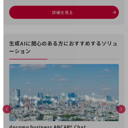
旬な話題やお役立ち資料などDXの課題を
解決するヒントをお届けする記事サイト
詳細を見る
新着記事
お役立ち資料ダウンロード
トレンド記事特集
IT用語集
中堅中小企業向け
生成AIに関心のある方におすすめするソリュ
サービス・ソリューション
ーション
課題やニーズに合ったサービスをご紹介し、
中堅中小企業のビジネスをサポート！
お悩みから見つける
お悩みから見つけるTOP
ネットワーク
モバイル・音声
バックオフィス
リモート・ハイブリッドワーク
セキュリティ
docomo business ANCAR® Chat
Ste