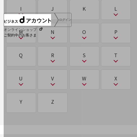
2要素認証
サプライチェーンマネジメント（SCM）
E
F
G
H
ピーサート（PSIRT）
I
J
K
L
クラスタリング
データ駆動型
る
ACD
BEC（ビジネスメール詐欺）
CDN
D2C
い
ね
ログイン
サンドボックス
EDR／XDR
5G
GitHub
HealthTech
標的型攻撃
グリーントラストフォーメーション（GX）
ディープラーニング（深層学習）
ルーティング
ACL
BPO
CDP/DMP
DaaS
I
L
インサイドセールス
オンラインショップ
M
N
O
P
ネットワークスライシング
ご契約中のお客さま
在宅勤務
EdTech
FeliCa
GX
HR Tech
標的型攻撃 APT攻撃
クロステック（X-Tech）
ディザスタリカバリ（DR）
AGI（汎用型AI）／ASI（超知能AI）
BPR
CISO
DDoS攻撃
IaaS/PaaS/SaaS
LBO
れ
う
サービス別サポート情報
electronic Know Your Customer(eKYC)
FinTech
M
N
O
P
Q
R
S
T
し
ふ
ディスラプター
AgileWorking
BYOD
CRM/SFA/MA
DKIM/DMARC/SPF
ICT
LLM
け
レガシーシステム
ウェアラブルデバイス
eSIM
CRM/SFA/MA
NaaS
OpenStack
PaaS/SaaS/IaaS
シーサート（CSIRT）
ファイルレスマルウェア
デジタライゼーション
AgriTech
CSIRT
DMZ
携帯電話番号ポータビリティ（MNP）
IoT
LooCipher
レピュテーション
R
S
T
U
V
W
X
ご契約中サービスの一元管理
え
M2M
nanoSIM
OWASP
PBX
シャドーIT
ファクトリーIoT
デジタルツイン
AR
CTI
DNSサーバー
IOWN®構想
LTE
RAG
CRM/SFA/MA
Tier1（Tier0/Tier0.5/Tier2/Tier3）
こ
ろ
NSA方式・SA方式（NSA方式・SA方式）
MDM
NAS
PoC
U
V
W
X
シンギュラリティー
Y
Z
フィジカルAI
デジタルトランスフォーメーション
AWS
Curveball
DR
IPoE／PPPoE
RAID
SaaS
コワーキングスペース
Local Break Out：ローカルブレイクアウト
Web明細(ビリングステーション)
エッジAI
MedTech
NFV
PoliTech
UTM
VDI
WAF
X-Tech
シングルサインオン（SSO）
（LBO）
フィンテック（FinTech）
デュアルSIM
IPS・IDS
RPA
SaaS/IaaS/PaaS
エドテック（EdTech）
Mirai
NSA方式・SA方式
PSIRT
VD統合
Web3
死活監視
ロードバランサー
フォレンジック
電子本人確認（electronic Know Your
IPsec