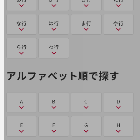
経営情報TOP
業績
あ
か
さ
た
な行
は行
ま行
や行
決算公告
アクティビティ・ベースド・ワーキング（ABW）
可用性
サース（SaaS）
多要素認証
電子公告
な
は
ま
ゆ
ら行
わ行
基礎的電気通信役務損益明細表
アグリゲートコンピューティング
サイバーハイジーン
大規模言語モデル（LLM）
き
採用情報
なりすまし
ハイパーバイザー
マルウェア
ユビキタス
採用情報TOP
アグリテック（AgriTech）
サイバー空間
第5世代通信（5G）
ら
わ
強化学習
アルファベット順で探す
新卒採用
パケット
に
め
アジャイルワーキング（AgileWorking）
サイロ
ランサムウェア
ワンタイムパスワード認証
経験者採用
機械学習
ち
パスワードリスト攻撃
2025年問題
メドテック（MedTech）
障がい者採用
アップセル
サブスクリプション
A
B
C
D
機械翻訳
チャットボット
り
パブリッククラウド/プライベートクラウド/ハイ
人材育成制度
2026年問題(AI)
も
ブリッドクラウド
広告・協賛
アノテーション
サブブランド
リモートデスクトップ
広告
く
て
A
B
C
D
E
F
G
H
2026年問題(物流)
モニタリング技術
オーバーレイネットワーク／アンダーレイネット
サプライチェーン
協賛
ひ
量子コンピューター
クラウド
データセンター
ワーク
NTTドコモグループ
ABW
BCP
CASB
CDP/DMP