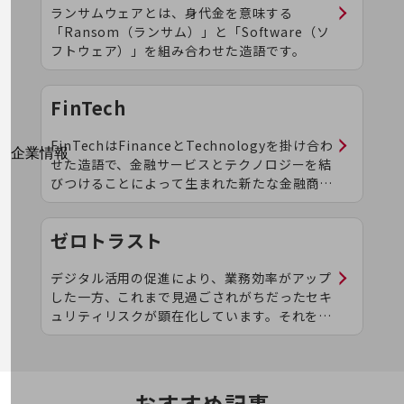
はじめての方へ
ランサムウェアとは、身代金を意味する
サービス・商品を探す
「Ransom（ランサム）」と「Software（ソ
新規会員登録/ログインはこちら
フトウェア）」を組み合わせた造語です。
100回線以上のお問い合わせ・お見積りはこちら
FinTech
FinTechはFinanceとTechnologyを掛け合わ
別ウィンドウで開きます
企業情報
せた造語で、金融サービスとテクノロジーを結
企業情報TOP
びつけることによって生まれた新たな金融商品
会社案内
やサービス、あるいはその取り組みを指しま
会社案内TOP
す。
ゼロトラスト
組織
沿革
デジタル活用の促進により、業務効率がアップ
した一方、これまで見過ごされがちだったセキ
社長からのご挨拶
ュリティリスクが顕在化しています。それを踏
まえて提唱されているのが「ゼロトラスト」と
事業拠点
いうセキュリティの考え方です。
グループ会社
おすすめ記事