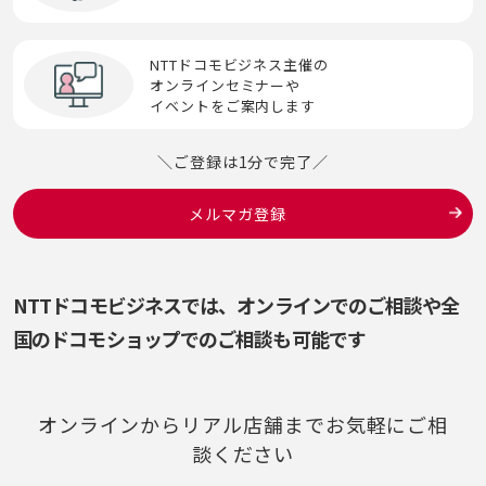
セッション
Society 5.0
へ
ゼロデイ攻撃
SoE(System of Engagement)
NTTドコモビジネス主催の
ペネトレーションテスト
オンラインセミナーや
イベントをご案内します
ゼロトラスト
SORA
ペリメータセキュリティ
＼ご登録は1分で完了／
生体認証
SPF/DKIM/DMARC
ほ
メルマガ登録
生成AI
SSH
ポリテック（PoliTech）
脆弱性／脆弱性診断
SSO
NTTドコモビジネスでは、オンラインでのご相談や
全
Systems of Record(SoR)
国のドコモショップでのご相談も可能です
そ
ソーシャルエンジニアリング
オンラインからリアル店舗までお気軽にご相
談ください