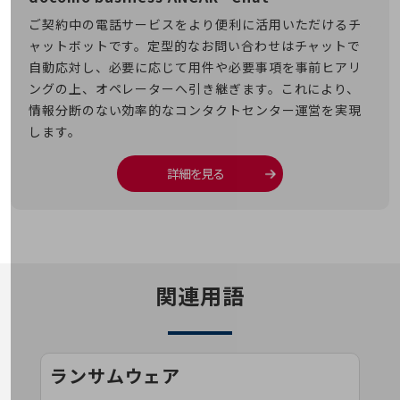
その他のお悩みはこちら
て使
ご契約中の電話サービスをより便利に活用いただけるチ
複数
業界から見つける
ャットボットです。定型的なお問い合わせはチャットで
い分
業界から見つけるTOP
ト付
自動応対し、必要に応じて用件や必要事項を事前ヒアリ
業務
製造業
ングの上、オペレーターへ引き継ぎます。これにより、
きで
情報分断のない効率的なコンタクトセンター運営を実現
小売・卸売業
します。
運輸業
詳細を見る
建設業
地域産業
その他の業界はこちら
ゲーム感覚で見つける
ビジネスお悩み診断
関連用語
NTTドコモビジネス
オンラインショップ
モバイル・ICTサービスをオンラインで
ランサムウェア
相談・申し込みができるバーチャルショップ
法人向けモバイルトップ