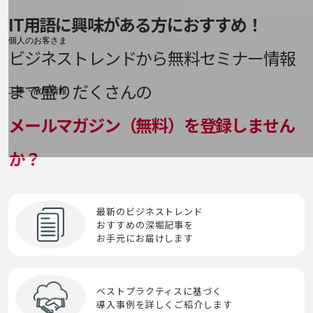
Samsam
料金分析(ご利用料金管理サービス)
Customer(eKYC)）
越境EC
MNP
IT用語に興味がある方におすすめ！
VPN
Webスキミング
深層学習（ディープラーニング）
ロボティクス
プライベートクラウド/パブリッククラウド/ハイ
Web明細(My docomo)
IP電話
SASE
ブリッドクラウド
個人のお客さま
と
ビジネストレンドから無料セミナー情報
Multi-access Edge Computing(MEC)
VR
Webフィルタリング
NTTドコモ
お
ロボティック・プロセス・オートメーション
す
ISMS
（RPA）
SCM
プロキシサーバー
OCNなど
ドメイン認証
まで盛りだくさんの
MVNO
WPA
オーバーレイネットワーク／アンダーレイネット
工事・故障情報
ステートスポンサード攻撃
ワーク
ISP
お客さまサポートサイト
SD-WAN
ブロックストレージ
トランジット
メールマガジン（無料）を登録しません
WPA3
SDPFナレッジセンター
ストレージ
オブジェクトストレージ
ITIL
SDN
ブロックチェーン
NTTドコモ 通信障害情報
か？
トロイの木馬
スマートシティプラットフォーム
オンプレミス
ITSM
SIEM
プロンプト
スマートワーク
IVR
SMS
最新のビジネストレンド
プロンプトエンジニアリング
おすすめの深堀記事を
お手元にお届けします
せ
SOAR
第5世代通信（5G）
セキュリティインシデント
SOC
輻輳(ふくそう）
ベストプラクティスに基づく
導入事例を詳しくご紹介します