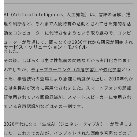
地域経済のさらなる活性化に取り組みます
自治体・地域社会との共創
LGPF(Local Government Platform)
AI（Artificial Intelligence、人工知能）は、言語の理解、推
理や判断など、それまで人間特有の活動とされてきた知的な活
別ウィンドウで開きます
動をコンピューターに代行させようという取り組みで、コンピ
ューターが登場して、間もなくの1950年代から研究が開始され
サービス・ソリューション・モバイル
ました。
サービス・ソリューションTOP
その後、しばらくは主に性能面の問題などから実用化されませ
DXに関する課題を解決する
んでしたが、
ディープラーニング（深層学習）
や
強化学習
とい
サービス・ソリューションをご紹介
カテゴリーで探す
った、学習技術の登場により急速に精度が向上し、2010年代か
カテゴリーで探すTOP
らは各種AIが次々に実用化されました。スマートフォンの顔認
ネットワーク・モバイル
証使用されている画像認識AI、スマートスピーカーに使用され
クラウド・データセンター
ている音声認識AIなどはその一例です。
電話・映像コミュニケーション
2020年代になり「生成AI（ジェネレーティブAI）」が登場しま
セキュリティ
した。これまでのAIが、インプットされた画像や音声などのデ