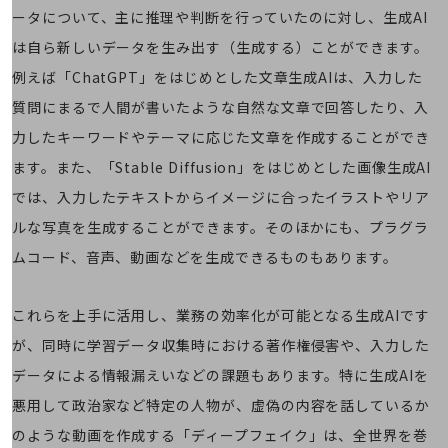
5G
ータについて、主に推理や判断を行っていたのに対し、生成AI
IoT
は自ら新しいデータを生み出す（生成する）ことができます。
例えば「ChatGPT」をはじめとした文章生成AIは、入力した
AI
質問にまるで人間が書いたような自然な文章で回答したり、入
データ利活用
力したキーワードやテーマに応じた文章を作成することができ
運用管理
ます。また、「Stable Diffusion」をはじめとした画像生成AI
業務支援・マーケティング
では、入力したテキストからイメージに合ったイラストやリア
ルな写真を生成することができます。そのほかにも、プラグラ
災害対策・BCP
課題・ニーズで探す
ムコード、音声、動画などを生成できるものもあります。
課題・ニーズで探すTOP
コミュニケーション・情報共有
これらを上手に活用し、業務の効率化が可能となる生成AIです
マーケティング
が、同時に学習データ収集時における著作権侵害や、入力した
データによる情報漏えいなどの課題もあります。特に生成AIを
業務効率化
悪用して政治家など特定の人物が、虚偽の内容を話しているか
災害対策
のような動画を作成する「ディープフェイク」は、全世界を巻