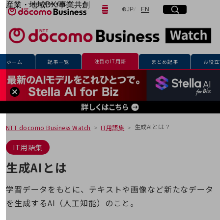
産業・地域DX/事業共創
日本語
English
JP
EN
サイト内検索
開く
メニュー
開く
OPEN HUB for Plural Futures
自律・分散・協調型社会の実現を目指し、
「社会可能性」を探究・実装する事業共創エコシステムです。
フリーワードを入力して探す
OPEN HUB for Plural Futuresとは
イベント/ウェビナー
注目のIT用語
ホーム
記事一覧
まとめ記事
お役立
記事コンテンツ
検索する
プレイヤー(カタリスト/パートナー企業)
事例
Smart World
フリーワードでNTTドコモビジネスの
取り組みを検索
産業・地域DXプラットフォーマーとして
企業と地域が持続成長する社会を目指します
生成AIとは？
NTT docomo Business Watch
IT用語集
Smart City
Smart Education
IT用語集
Smart Healthcare
Smart Industry
生成AIとは
Smart Mobility
Smart Worksite
生成AI(Generative AI)
学習データをもとに、テキストや画像など新たなデータ
地域の取り組み
を生成するAI（人工知能）のこと。
地域社会を支える皆さまと地域課題の解決や