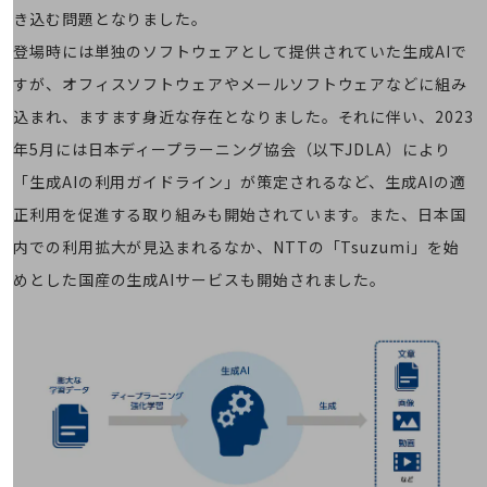
職場環境整備
き込む問題となりました。
地域共創・地方創生
登場時には単独のソフトウェアとして提供されていた生成AIで
すが、オフィスソフトウェアやメールソフトウェアなどに組み
セキュリティ対策
込まれ、ますます身近な存在となりました。それに伴い、2023
遠隔監視
年5月には日本ディープラーニング協会（以下JDLA）により
顧客体験（CX）改善
「生成AIの利用ガイドライン」が策定されるなど、生成AIの適
自動化・省電化
正利用を促進する取り組みも開始されています。また、日本国
内での利用拡大が見込まれるなか、NTTの「Tsuzumi」を始
人材不足解消
業種・業態で探す
めとした国産の生成AIサービスも開始されました。
業種・業態で探すTOP
自治体
一次産業
医療・介護
観光