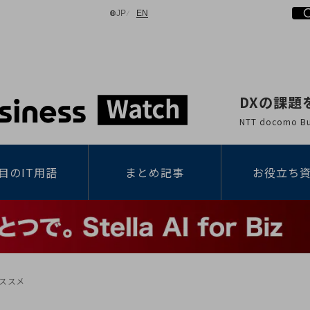
日本語
English
JP
EN
DXの課題
検索する
NTT docomo
目のIT用語
まとめ記事
お役立ち
のススメ