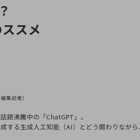
？
のススメ
＋ｄ編集記者）
題沸騰中の「ChatGPT」。
成する生成人工知能（AI）とどう関わりなが