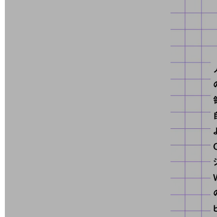
データ通信製品
ドコモケータイ
5G対応ホームルーター
通信モジュール製品
衛星携帯電話
IOT完了済みメーカーブランド製品
料金
料金TOP
ドコモBiz データ無制限 ドコモ MAX ドコモ mini ドコモBiz かけ放題
ケータイプラン
5Gデータプラス
データプラス
IoT向け回線料金