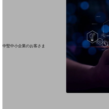
最新の導入事例や注目の導入事例をご紹介します
セミナー
開催・出展する各種セミナー、イベント情報をご紹介します
中堅中小企業のお客さま
NTTドコモビジネスウォッチ
ビジネスお役立ち情報
旬な話題やお役立ち資料などDXの課題を
解決するヒントをお届けする記事サイト
新着記事
お役立ち資料ダウンロード
トレンド記事特集
IT用語集
中堅中小企業向け
サービス・ソリューション
課題やニーズに合ったサービスをご紹介し、