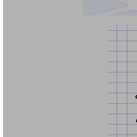
医療・介護
観光
教育
モビリティ
製造・建設業
小売業
キーワードで探す
モバイルTOP
法人向けスマホ・携帯に関する、
おすすめの機種、料金やサービスをご紹介
製品
製品TOP
ビジネス向けスマートフォン
タフネススマートフォン