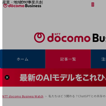
産業・地域DX/事業共創
サイト内検索
開く
メニュー
開く
OPEN HUB for Plural Futures
自律・分散・協調型社会の実現を目指し、
「社会可能性」を探究・実装する事業共創エコシステムです。
フリーワードを入力して探す
OPEN HUB for Plural Futuresとは
イベント/ウェビナー
記事コンテンツ
プレイヤー(カタリスト/パートナー企業)
事例
Smart World
フリーワードでNTTドコモビジネスの
取り組みを検索
産業・地域DXプラットフォーマーとして
ホーム
記事一覧
注
企業と地域が持続成長する社会を目指します
Smart City
Smart Education
Smart Healthcare
Smart Industry
Smart Mobility
Smart Worksite
生成AI(Generative AI)
地域の取り組み
私たちはどう関わる？ChatGPTとの共存
NTT docomo Business Watch
地域社会を支える皆さまと地域課題の解決や