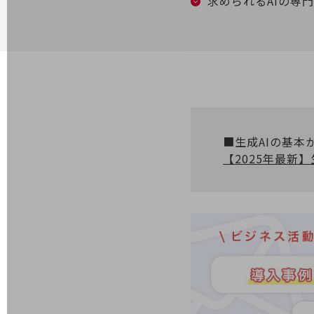
求められるAIの専
業務効率化
災害対策
職場環境整備
地域共創・地方創生
セキュリティ対策
■生成AIの基本
遠隔監視
【2025年最新
顧客体験（CX）改善
自動化・省電化
人材不足解消
業種・業態で探す
業種・業態で探すTOP
自治体
一次産業