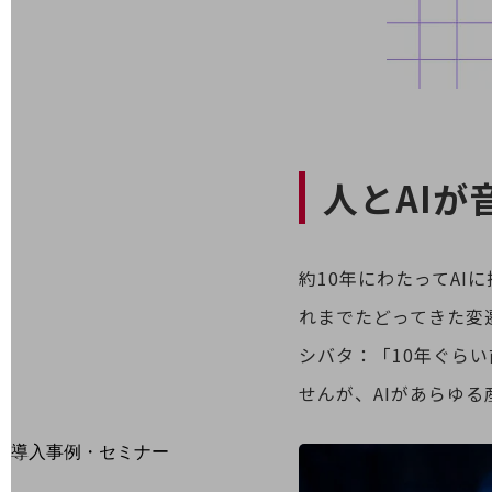
home5Gプラン
モバイルサービス
端末の一元管理
セキュリティ
運用保守・故障紛失サポート
回線・ネットワーク
人とAIが
お手続き
約10年にわたってAI
れまでたどってきた変
シバタ：「10年ぐらい
せんが、AIがあらゆ
別ウィンドウで開きます
サービスをご利用中のお客さま
導入事例・セミナー
導入事例TOP