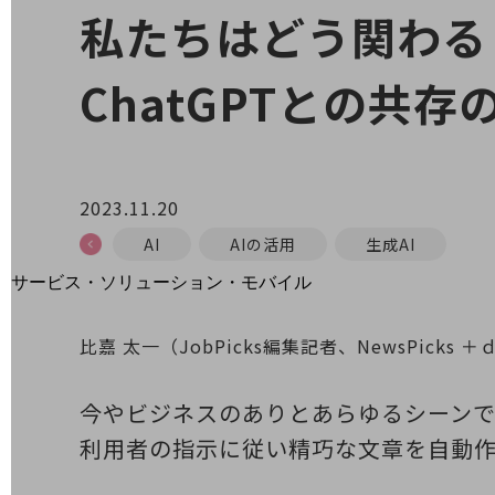
地域経済のさらなる活性化に取り組みます
私たちはどう関わる
自治体・地域社会との共創
LGPF(Local Government Platform)
ChatGPTとの共存
別ウィンドウで開きます
2023.11.20
AI
AIの活用
生成AI
サービス・ソリューション・モバイル
サービス・ソリューションTOP
比嘉 太一（JobPicks編集記者、NewsPicks 
DXに関する課題を解決する
サービス・ソリューションをご紹介
カテゴリーで探す
今やビジネスのありとあらゆるシーンで話
カテゴリーで探すTOP
利用者の指示に従い精巧な文章を自動作
ネットワーク・モバイル
クラウド・データセンター