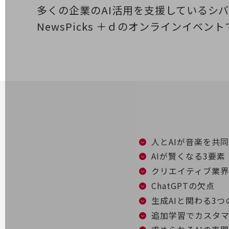
多くの企業のAI活用を支援しているシバタ
電話・映像コミュニケーション
NewsPicks ＋ｄのオンラインイベン
セキュリティ
5G
IoT
AI
データ利活用
運用管理
人とAIが音楽を共
業務支援・マーケティング
AIが賢くなる3要素
災害対策・BCP
クリエイティブ業界で
課題・ニーズで探す
ChatGPTの欠点
課題・ニーズで探すTOP
生成AIと関わる3
コミュニケーション・情報共有
追加学習でカスタ
マーケティング