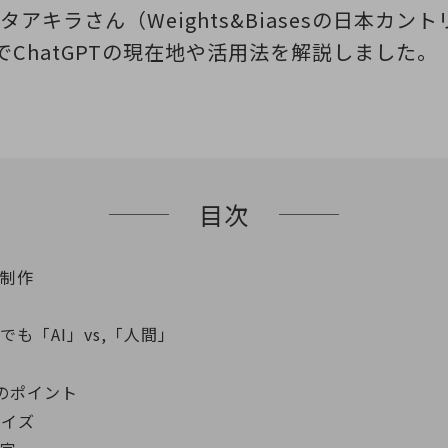
アキラさん（Weights&Biasesの日本カ
トでChatGPTの現在地や活用法を解説しました。
目次
同制作
も「AI」vs,「人間」
つのポイント
マイズ