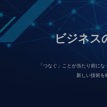
マーケティング
業務効率化
災害対策
職場環境整備
ビジネス
地域共創・地方創生
セキュリティ対策
遠隔監視
顧客体験（CX）改善
「つなぐ」ことが当たり前にな
自動化・省電化
新しい技術を
人材不足解消
業種・業態で探す
業種・業態で探すTOP
自治体