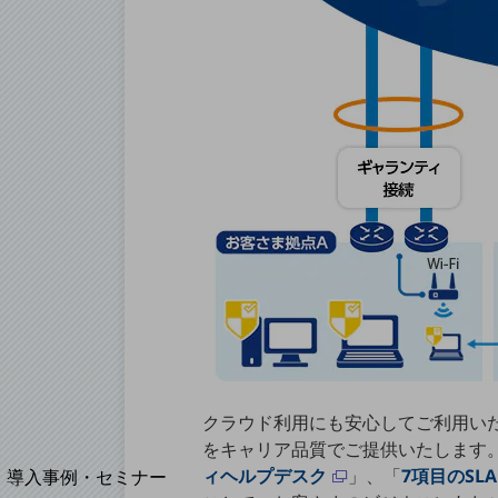
home5Gプラン
モバイルサービス
端末の一元管理
セキュリティ
運用保守・故障紛失サポート
回線・ネットワーク
お手続き
クラウド利用にも安心してご利用い
をキャリア品質でご提供いたします。
別ウィンドウで開きます
サービスをご利用中のお客さま
ィヘルプデスク
」、「
7項目のS
導入事例・セミナー