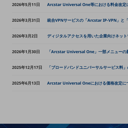
クラウド・データセンター
2026年5月11日
Arcstar Universal One等における料金
電話・映像コミュニケーション
2026年3月31日
統合VPNサービスの「Arcstar IP-VPN
セキュリティ
5G
2026年3月2日
ディジタルアクセスを用いた企業向けネットワー
IoT
2026年1月30日
「Arcstar Universal One」一部メ
AI
データ利活用
2025年12月17日
「ブロードバンドユニバーサルサービス料」
運用管理
2025年6月13日
Arcstar Universal Oneにおける価格改定
業務支援・マーケティング
災害対策・BCP
課題・ニーズで探す
課題・ニーズで探すTOP
コミュニケーション・情報共有