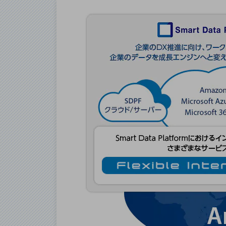
データ通信製品
ドコモケータイ
5G対応ホームルーター
通信モジュール製品
衛星携帯電話
IOT完了済みメーカーブランド製品
料金
料金TOP
ドコモBiz データ無制限 ドコモ MAX ドコモ mini ドコモBiz かけ放題
ケータイプラン
5Gデータプラス
データプラス
IoT向け回線料金