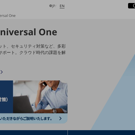
サ
開
日本語
English
JP
EN
rsal One
iversal One
検索する
ット、セキュリティ対策など、多彩
サポート。クラウド時代の課題を解