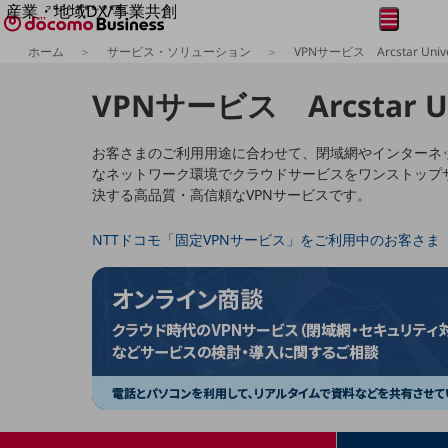
産業・地域DX/事業共創
メニュー
開く
OPEN HUB for Plural Futures
ホーム
サービス・ソリューション
VPNサービス Arcstar Unive
自律・分散・協調型社会の実現を目指し、
フリーワードを入力して探す
「社会可能性」を探究・実装する事業共創エコシステムです。
VPNサービス Arcstar Un
OPEN HUB for Plural Futuresとは
イベント/ウェビナー
記事コンテンツ
お客さまのご利用用途に合わせて、閉域網やインターネ
プレイヤー(カタリスト/パートナー企業)
なネットワーク環境でクラウドサービスをワンストップ
事例
決する高品質・高信頼なVPNサービスです。
Smart World
フリーワードでNTTドコモビジネスの
取り組みを検索
産業・地域DXプラットフォーマーとして
NTTドコモ「固定VPNサービス」をご利用中のお客さま
企業と地域が持続成長する社会を目指します
Smart City
Smart Education
Smart Healthcare
Smart Industry
Smart Mobility
Smart Worksite
生成AI(Generative AI)
地域の取り組み
地域社会を支える皆さまと地域課題の解決や