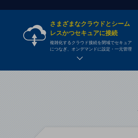
一次産業
医療・介護
さまざまなクラウドとシーム
観光
レスかつセキュアに接続
教育
複雑化するクラウド接続を閉域でセキュア
モビリティ
につなぎ、オンデマンドに設定・一元管理
製造・建設業
小売業
キーワードで探す
モバイルTOP
法人向けスマホ・携帯に関する、
おすすめの機種、料金やサービスをご紹介
製品
製品TOP
ビジネス向けスマートフォン
タフネススマートフォン