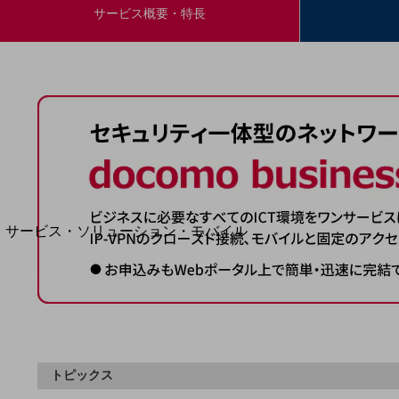
地域経済のさらなる活性化に取り組みます
サービス概要・特長
自治体・地域社会との共創
LGPF(Local Government Platform)
別ウィンドウで開きます
サービス・ソリューション・モバイル
サービス・ソリューションTOP
DXに関する課題を解決する
サービス・ソリューションをご紹介
カテゴリーで探す
カテゴリーで探すTOP
ネットワーク・モバイル
トピックス