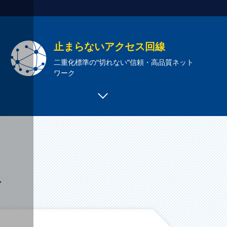
止まらないアクセス回線
二重化標準の“切れない”信頼・高品質ネット
ワーク
像