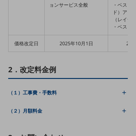
5G
ョンサービス全般
・ベスト
ド）アク
IoT
（レイヤ2
・ベスト
AI
データ利活用
価格改定日
2025年10月1日
20
運用管理
業務支援・マーケティング
2．改定料金例
災害対策・BCP
課題・ニーズで探す
課題・ニーズで探すTOP
（１）工事費・手数料
コミュニケーション・情報共有
マーケティング
（２）月額料金
業務効率化
災害対策