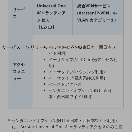
地域経済のさらなる活性化に取り組みます
Universal One
統合VPNサービス
自治体・地域社会との共創
サービ
ギャランティア
(Arcstar IP-VPN、e-
LGPF(Local Government Platform)
ス
クセス
VLAN カテゴリー１)
【L2/L3】
別ウィンドウで開きます
サービス・ソリューション・モバイル
イーサタイプ(NTT東日本・西日本ワ
イド利用)
サービス・ソリューションTOP
イーサタイプ(NTT Com光アクセス利
DXに関する課題を解決する
アクセ
用)
サービス・ソリューションをご紹介
スメニ
イーサタイプ(ハウジング利用)
カテゴリーで探す
イーサタイプ(電力系NCC利用)
ュー
カテゴリーで探すTOP
バーストアクセス
センタエンドオプション(NTT東日
ネットワーク・モバイル
本・西日本ワイド利用)
*
クラウド・データセンター
電話・映像コミュニケーション
* センタエンドオプション(NTT東日本・西日本ワイド利用)
セキュリティ
は、Arcstar Universal One ギャランティアクセスのみご提