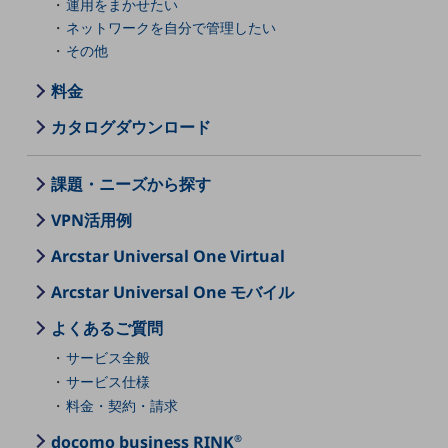
運用をまかせたい
ネットワークを自分で管理したい
通信モジュール製品
その他
衛星携帯電話
料金
IOT完了済みメーカーブランド製品
カタログダウンロード
料金
料金TOP
課題・ニーズから探す
ドコモBiz データ無制限 ドコモ MAX ドコモ mini ドコモBiz かけ放題
VPN活用例
ケータイプラン
Arcstar Universal One Virtual
5Gデータプラス
Arcstar Universal One モバイル
データプラス
よくあるご質問
IoT向け回線料金
サービス全般
home5Gプラン
サービス仕様
モバイルサービス
料金・契約・請求
端末の一元管理
docomo business RINK
®