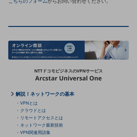
こちらのフォーム
からお問い合わせください。
職場環境整備
地域共創・地方創生
セキュリティ対策
遠隔監視
顧客体験（CX）改善
自動化・省電化
NTTドコモビジネスのVPNサービス
人材不足解消
Arcstar Universal One
業種・業態で探す
業種・業態で探すTOP
解説！ネットワークの基本
自治体
VPNとは
一次産業
クラウドとは
リモートアクセスとは
医療・介護
ネットワーク最新技術
観光
VPN関連用語集