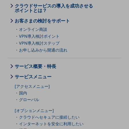
教育
クラウドサービスの導入を成功させる
ポイントとは？
モビリティ
お客さまの検討をサポート
製造・建設業
オンライン商談
小売業
VPN導入検討ポイント
キーワードで探す
VPN導入検討ステップ
モバイルTOP
お申し込みから開通の流れ
法人向けスマホ・携帯に関する、
おすすめの機種、料金やサービスをご紹介
サービス概要・特長
製品
製品TOP
サービスメニュー
ビジネス向けスマートフォン
[アクセスメニュー]
国内
タフネススマートフォン
グローバル
データ通信製品
[オプションメニュー]
クラウドへセキュアに接続したい
ドコモケータイ
インターネットを安全に利用したい
5G対応ホームルーター