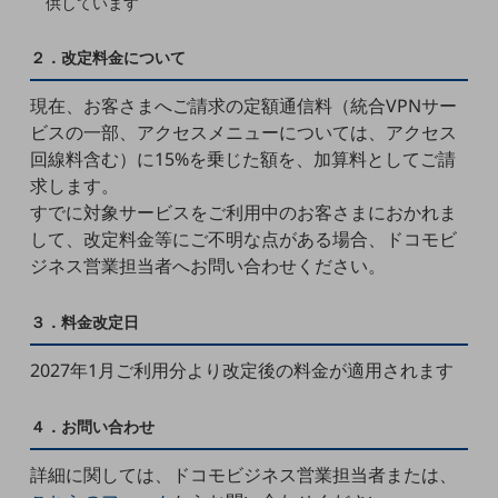
供しています
5G
IoT
２．改定料金について
AI
現在、お客さまへご請求の定額通信料（統合VPNサー
ビスの一部、アクセスメニューについては、アクセス
データ利活用
回線料含む）に15%を乗じた額を、加算料としてご請
運用管理
求します。
すでに対象サービスをご利用中のお客さまにおかれま
業務支援・マーケティング
して、改定料金等にご不明な点がある場合、ドコモビ
災害対策・BCP
ジネス営業担当者へお問い合わせください。
課題・ニーズで探す
課題・ニーズで探すTOP
３．料金改定日
コミュニケーション・情報共有
2027年1月ご利用分より改定後の料金が適用されます
マーケティング
４．お問い合わせ
業務効率化
災害対策
詳細に関しては、ドコモビジネス営業担当者または、