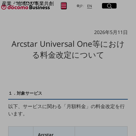
産業・地域DX/事業共創
サイト内検索
開く
日本語
English
メニュー
開く
JP
EN
OPEN HUB for Plural Futures
自律・分散・協調型社会の実現を目指し、
「社会可能性」を探究・実装する事業共創エコシステムです。
フリーワードを入力して探す
2026年5月11日
OPEN HUB for Plural Futuresとは
イベント/ウェビナー
Arcstar Universal One等におけ
記事コンテンツ
検索する
プレイヤー(カタリスト/パートナー企業)
る料金改定について
事例
Smart World
フリーワードでNTTドコモビジネスの
取り組みを検索
産業・地域DXプラットフォーマーとして
企業と地域が持続成長する社会を目指します
Smart City
Smart Education
１．対象サービス
Smart Healthcare
Smart Industry
Smart Mobility
以下、サービスに関わる「月額料金」の料金改定を行
Smart Worksite
います。
生成AI(Generative AI)
地域の取り組み
地域社会を支える皆さまと地域課題の解決や
Arcstar