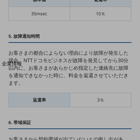
法人向けモバイルトップ
はじめての方へ
35msec
10％
サービス・商品を探す
新規会員登録/ログインはこちら
100回線以上のお問い合わせ・お見積りはこちら
5. 故障通知時間
お客さまの都合によらない理由により故障が発生した
場合、NTTドコモビジネスが故障を発見してから30分
別ウィンドウで開きます
企業情報
以内に、お客さまがあらかじめ指定した連絡先に故障
企業情報TOP
を通知できなかった時に、料金を返還させていただき
会社案内
ます。
会社案内TOP
組織
返還率
3％
沿革
社長からのご挨拶
6. 帯域保証
事業拠点
お客さまから契約帯域が出ていないとの申し出があ