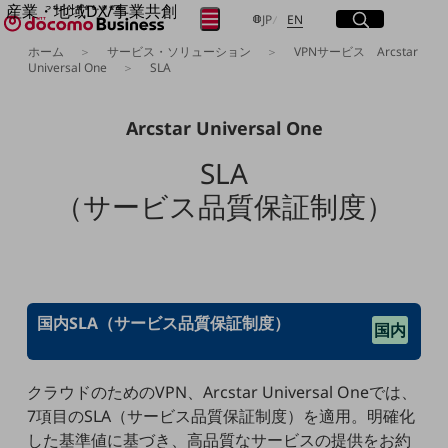
産業・地域DX/事業共創
サイト内検索
開く
日本語
English
メニュー
開く
JP
EN
OPEN HUB for Plural Futures
ホーム
サービス・ソリューション
VPNサービス Arcstar
自律・分散・協調型社会の実現を目指し、
Universal One
SLA
「社会可能性」を探究・実装する事業共創エコシステムです。
フリーワードを入力して探す
OPEN HUB for Plural Futuresとは
イベント/ウェビナー
Arcstar Universal One
記事コンテンツ
検索する
プレイヤー(カタリスト/パートナー企業)
SLA
事例
（サービス品質保証制度）
Smart World
フリーワードでNTTドコモビジネスの
取り組みを検索
産業・地域DXプラットフォーマーとして
企業と地域が持続成長する社会を目指します
Smart City
Smart Education
Smart Healthcare
国内SLA（サービス品質保証制度）
Smart Industry
国内
Smart Mobility
Smart Worksite
生成AI(Generative AI)
クラウドのためのVPN、Arcstar Universal Oneでは、
地域の取り組み
7項目のSLA（サービス品質保証制度）を適用。明確化
地域社会を支える皆さまと地域課題の解決や
した基準値に基づき、高品質なサービスの提供をお約