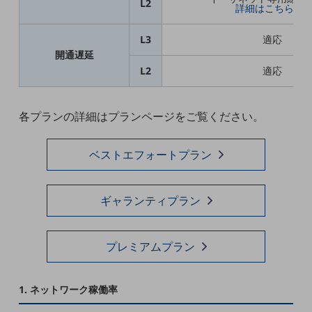
L2
詳細はこちら >
教育
モビリティ
L3
適応
開通遅延
製造・建設業
L2
適応
小売業
キーワードで探す
モバイルTOP
各プランの詳細はプランページをご覧ください。
法人向けスマホ・携帯に関する、
ベストエフォートプラン
おすすめの機種、料金やサービスをご紹介
製品
製品TOP
ギャランティプラン
ビジネス向けスマートフォン
タフネススマートフォン
プレミアムプラン
データ通信製品
ドコモケータイ
1. ネットワーク稼働率
5G対応ホームルーター