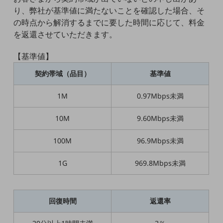
グループ会社
り、弊社が基準値に満たないことを確認した場合、そ
会社案内パンフレット
の時点から解消するまでに要した時間に応じて、料金
ニュースルーム
を返還させていただきます。
ニュースルームTOP
【基準値】
ニュースリリース
契約帯域（品目）
基準値
地域からの発表
1M
0.97Mbps未満
重要なお知らせ
お知らせ
10M
9.60Mbps未満
社外からの評価実績
100M
96.9Mbps未満
サステナビリティ
サステナビリティTOP
1G
969.8Mbps未満
NTTドコモビジネスグループのサステナビリティ
サステナビリティ基本方針
回復時間
返還率
サステナビリティレポート