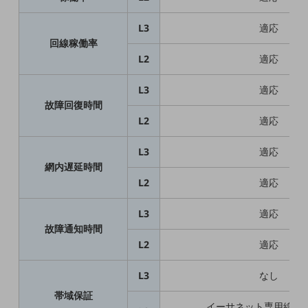
職場環境整備
L3
適応
地域共創・地方創生
回線稼働率
L2
適応
セキュリティ対策
遠隔監視
L3
適応
故障回復時間
顧客体験（CX）改善
L2
適応
自動化・省電化
L3
適応
人材不足解消
網内遅延時間
業種・業態で探す
L2
適応
業種・業態で探すTOP
L3
適応
自治体
故障通知時間
一次産業
L2
適応
医療・介護
L3
なし
観光
帯域保証
イーサネット専用線の