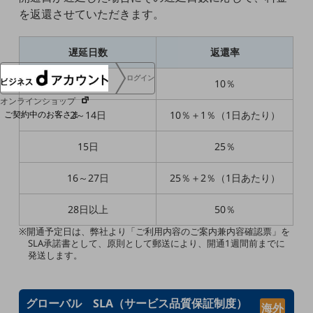
協賛
を返還させていただきます。
NTTドコモグループ
遅延日数
返還率
ログイン
1日
10％
オンラインショップ
2～14日
10％＋1％（1日あたり）
ご契約中のお客さま
15日
25％
サービス別サポート情報
16～27日
25％＋2％（1日あたり）
28日以上
50％
※開通予定日は、弊社より「ご利用内容のご案内兼内容確認票」を
ご契約中サービスの一元管理
SLA承諾書として、原則として郵送により、開通1週間前までに
発送します。
グローバル SLA（サービス品質保証制度）
海外
Web明細(ビリングステーション)