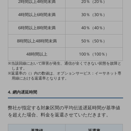
2時間以上4時間未満
20％（20％）
セキュリティ
その他のお悩みはこちら
4時間以上6時間未満
30％（30％）
業界から見つける
業界から見つけるTOP
6時間以上8時間未満
40％（40％）
製造業
8時間以上48時間未満
50％（50％）
小売・卸売業
48時間以上
100％（100％）
運輸業
※当該回線において障害が発生、通信が全くできない状態を故障と
します。
建設業
※返還率の（）内の数値は、オプションサービス：イーサネット専
用線における返還率となります。
地域産業
その他の業界はこちら
4. 網内遅延時間
ゲーム感覚で見つける
ビジネスお悩み診断
弊社が指定する対象区間の平均伝送遅延時間が基準値
NTTドコモビジネス
を超えた場合、料金を返還させていただきます。
オンラインショップ
モバイル・ICTサービスをオンラインで
基準値
返還率
相談・申し込みができるバーチャルショップ