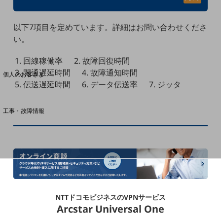
以下7項目を定めています。詳細はお問い合わせくださ
い。
料金分析(ご利用料金管理サービス)
回線稼働率
故障回復時間
Web明細(My docomo)
開通遅延時間
故障通知時間
個人のお客さま
伝送遅延時間
データ伝送率
ジッタ
NTTドコモ
OCNなど
工事・故障情報
お客さまサポートサイト
SDPFナレッジセンター
NTTドコモ 通信障害情報
NTTドコモビジネスのVPNサービス
Arcstar Universal One