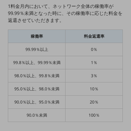
1料金月内において、ネットワーク全体の稼働率が
通信モジュール製品
99.99％未満となった時に、その稼働率に応じた料金を
返還させていただきます。
衛星携帯電話
IOT完了済みメーカーブランド製品
稼働率
料金返還率
料金
料金TOP
99.99％以上
0％
ドコモBiz データ無制限 ドコモ MAX ドコモ mini ドコモBiz かけ放題
99.8％以上、99.99％未満
1％
ケータイプラン
98.0％以上、99.8％未満
3％
5Gデータプラス
データプラス
95.0％以上、98.0％未満
10％
IoT向け回線料金
90.0％以上、95.0％未満
20％
home5Gプラン
モバイルサービス
90.0％未満
100％
端末の一元管理