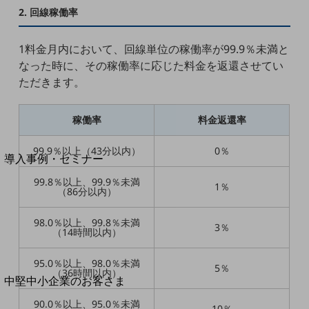
セキュリティ
2. 回線稼働率
運用保守・故障紛失サポート
1料金月内において、回線単位の稼働率が99.9％未満と
回線・ネットワーク
なった時に、その稼働率に応じた料金を返還させてい
お手続き
ただきます。
稼働率
料金返還率
別ウィンドウで開きます
サービスをご利用中のお客さま
99.9％以上（43分以内）
0％
導入事例・セミナー
導入事例TOP
99.8％以上、99.9％未満
1％
（86分以内）
最新の導入事例や注目の導入事例をご紹介します
セミナー
98.0％以上、99.8％未満
3％
（14時間以内）
開催・出展する各種セミナー、イベント情報をご紹介します
95.0％以上、98.0％未満
5％
（36時間以内）
別ウィンドウで開きます
中堅中小企業のお客さま
NTTドコモビジネスウォッチ
90.0％以上、95.0％未満
10％