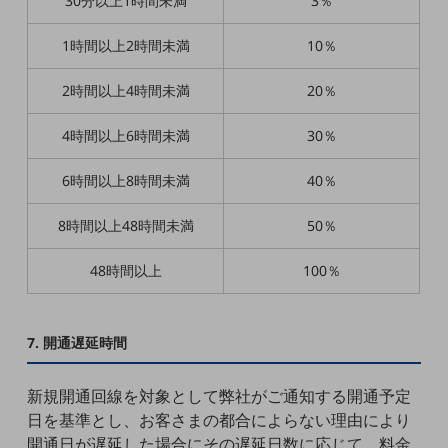
30分以上1時間未満
3％
ダイバーシティ
経営情報
1時間以上2時間未満
10％
経営情報TOP
業績
2時間以上4時間未満
20％
決算公告
4時間以上6時間未満
30％
電子公告
6時間以上8時間未満
40％
基礎的電気通信役務損益明細表
採用情報
8時間以上48時間未満
50％
採用情報TOP
48時間以上
100％
新卒採用
経験者採用
7. 開通遅延時間
障がい者採用
人材育成制度
新規開通回線を対象として弊社がご通知する開通予定
広告・協賛
日を基準とし、お客さまの都合によらない理由により
広告
開通日が遅延した場合にその遅延日数に応じて、料金