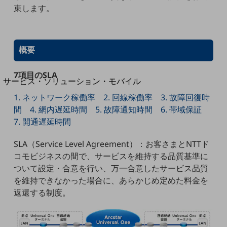
地域経済のさらなる活性化に取り組みます
束します。
自治体・地域社会との共創
LGPF(Local Government Platform)
概要
別ウィンドウで開きます
7項目のSLA
サービス・ソリューション・モバイル
サービス・ソリューションTOP
1. ネットワーク稼働率
2. 回線稼働率
3. 故障回復時
間
4. 網内遅延時間
5. 故障通知時間
6. 帯域保証
DXに関する課題を解決する
サービス・ソリューションをご紹介
7. 開通遅延時間
カテゴリーで探す
カテゴリーで探すTOP
SLA（Service Level Agreement）：お客さまとNTTド
コモビジネスの間で、サービスを維持する品質基準に
ネットワーク・モバイル
ついて設定・合意を行い、万一合意したサービス品質
クラウド・データセンター
を維持できなかった場合に、あらかじめ定めた料金を
返還する制度。
電話・映像コミュニケーション
セキュリティ