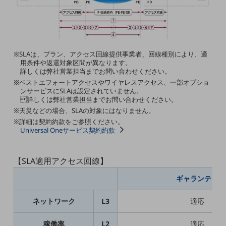
5G
IoT
AI
※SLAは、プラン、アクセス回線提供事業者、回線種別により、適
用条件や返還対象区間が異なります。
データ利活用
詳しくは弊社営業担当までお問い合わせください。
運用管理
※ベストエフォートアクセスやワイヤレスアクセス、一部オプショ
ンサービスにSLAは設定されていません。
詳しくは弊社営業担当までお問い合わせください。
業務支援・マーケティング
※天災などの場合、SLAの対象にはなりません。
災害対策・BCP
※詳細は契約約款をご参照ください。
課題・ニーズで探す
Universal Oneサービス契約約款
課題・ニーズで探すTOP
コミュニケーション・情報共有
【SLA適用アクセス回線】
マーケティング
ギャランティ
業務効率化
ネットワーク
L3
適応
災害対策
稼働率
L2
適応