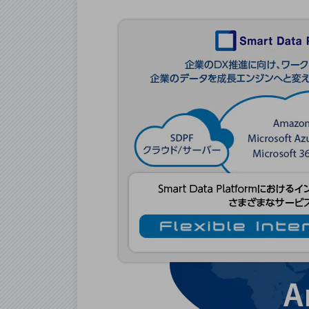
データ通信製品
ドコモケータイ
5G対応ホームルーター
通信モジュール製品
衛星携帯電話
IOT完了済みメーカーブランド製品
料金
料金TOP
ドコモBiz データ無制限 ドコモ MAX ドコモ mini ドコモBiz かけ放題
ケータイプラン
5Gデータプラス
データプラス
IoT向け回線料金