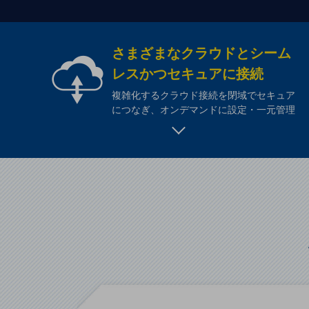
一次産業
医療・介護
さまざまなクラウドとシーム
観光
レスかつセキュアに接続
教育
複雑化するクラウド接続を閉域でセキュア
モビリティ
につなぎ、オンデマンドに設定・一元管理
製造・建設業
小売業
キーワードで探す
モバイルTOP
法人向けスマホ・携帯に関する、
おすすめの機種、料金やサービスをご紹介
製品
製品TOP
ビジネス向けスマートフォン
タフネススマートフォン