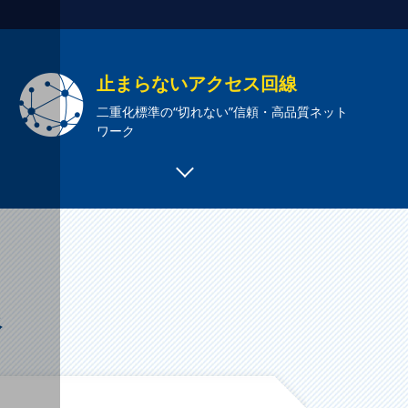
止まらないアクセス回線
二重化標準の“切れない”信頼・高品質ネット
ワーク
像