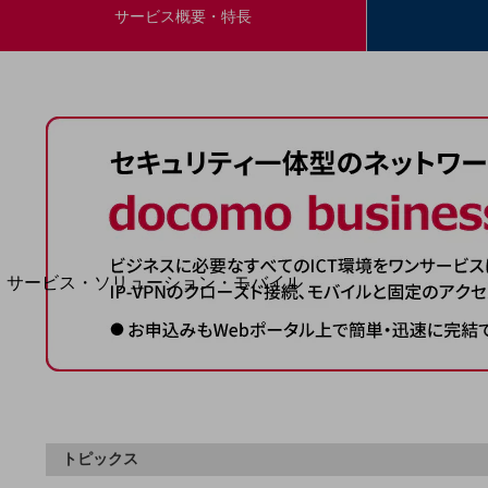
地域経済のさらなる活性化に取り組みます
サービス概要・特長
自治体・地域社会との共創
LGPF(Local Government Platform)
別ウィンドウで開きます
サービス・ソリューション・モバイル
サービス・ソリューションTOP
DXに関する課題を解決する
サービス・ソリューションをご紹介
カテゴリーで探す
カテゴリーで探すTOP
ネットワーク・モバイル
トピックス