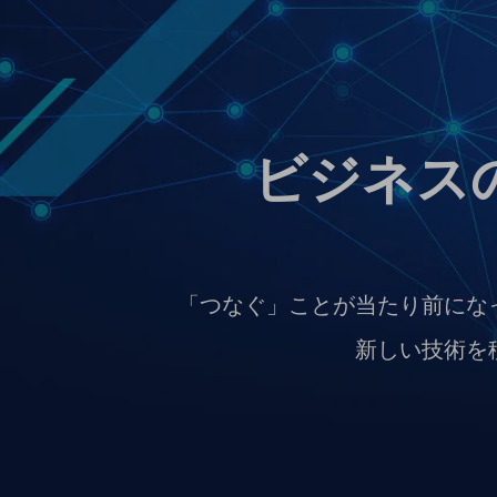
マーケティング
業務効率化
災害対策
職場環境整備
ビジネス
地域共創・地方創生
セキュリティ対策
遠隔監視
顧客体験（CX）改善
「つなぐ」ことが当たり前にな
自動化・省電化
新しい技術を
人材不足解消
業種・業態で探す
業種・業態で探すTOP
自治体