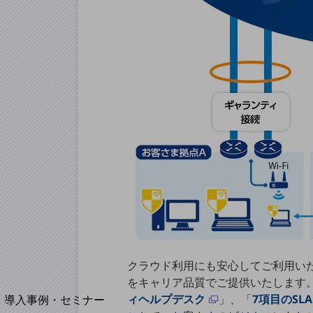
home5Gプラン
モバイルサービス
端末の一元管理
セキュリティ
運用保守・故障紛失サポート
回線・ネットワーク
お手続き
クラウド利用にも安心してご利用い
をキャリア品質でご提供いたします。
別ウィンドウで開きます
サービスをご利用中のお客さま
ィヘルプデスク
」、「
7項目のS
導入事例・セミナー