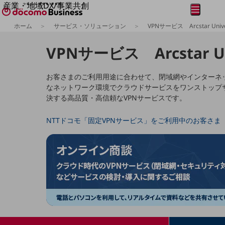
産業・地域DX/事業共創
メニュー
開く
OPEN HUB for Plural Futures
ホーム
サービス・ソリューション
VPNサービス Arcstar Unive
自律・分散・協調型社会の実現を目指し、
フリーワードを入力して探す
「社会可能性」を探究・実装する事業共創エコシステムです。
VPNサービス Arcstar Un
OPEN HUB for Plural Futuresとは
イベント/ウェビナー
記事コンテンツ
お客さまのご利用用途に合わせて、閉域網やインターネ
プレイヤー(カタリスト/パートナー企業)
なネットワーク環境でクラウドサービスをワンストップ
事例
決する高品質・高信頼なVPNサービスです。
Smart World
フリーワードでNTTドコモビジネスの
取り組みを検索
産業・地域DXプラットフォーマーとして
NTTドコモ「固定VPNサービス」をご利用中のお客さま
企業と地域が持続成長する社会を目指します
Smart City
Smart Education
Smart Healthcare
Smart Industry
Smart Mobility
Smart Worksite
生成AI(Generative AI)
地域の取り組み
地域社会を支える皆さまと地域課題の解決や