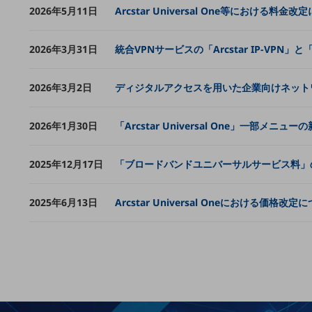
クラウド・データセンター
2026年5月11日
Arcstar Universal One等における料金
電話・映像コミュニケーション
2026年3月31日
統合VPNサービスの「Arcstar IP-VPN
セキュリティ
5G
2026年3月2日
ディジタルアクセスを用いた企業向けネットワー
IoT
2026年1月30日
「Arcstar Universal One」一部メ
AI
データ利活用
2025年12月17日
「ブロードバンドユニバーサルサービス料」
運用管理
2025年6月13日
Arcstar Universal Oneにおける価格改定
業務支援・マーケティング
災害対策・BCP
課題・ニーズで探す
課題・ニーズで探すTOP
コミュニケーション・情報共有