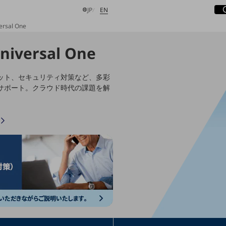
サ
開
日本語
English
JP
EN
rsal One
iversal One
検索する
ット、セキュリティ対策など、多彩
サポート。クラウド時代の課題を解